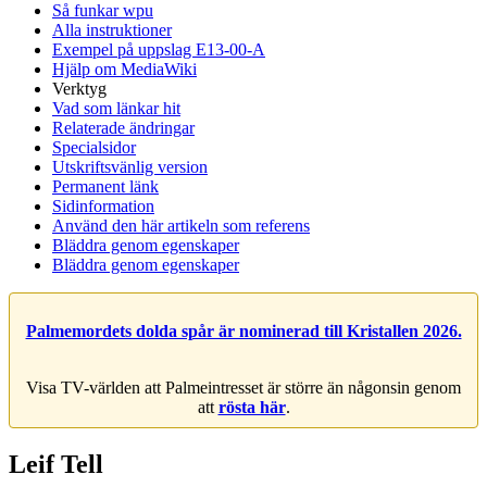
Så funkar wpu
Alla instruktioner
Exempel på uppslag E13-00-A
Hjälp om MediaWiki
Verktyg
Vad som länkar hit
Relaterade ändringar
Specialsidor
Utskriftsvänlig version
Permanent länk
Sidinformation
Använd den här artikeln som referens
Bläddra genom egenskaper
Bläddra genom egenskaper
Palmemordets dolda spår är nominerad till Kristallen 2026.
Visa TV-världen att Palmeintresset är större än någonsin genom
att
rösta här
.
Leif Tell