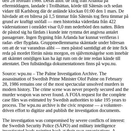
den 28 februari 1986. Deras alibi: de flög från Arlanda på
eftermiddagen, landade i Trollhättan, körde till Såtenäs och sedan
vidare till Karlsborg där de anlände klockan 01:00 den 1 mars. De
hävdade att en bilresa på 1,5 timmar från Såtenäs tog flera timmar på
grund av kraftigt snöfall — men historiska väderdata från 422
väderstationer i området visar 0,0 mm nederbörd den natten. Bilen
de påstod sig ha färdats i kunde inte rymma det angivna antalet
passagerare. Ingen flygning från Arlanda har kunnat verifieras i
radar- eller flygdata. Gruppmedlemmarna skämtade under bilresan
om att de var varandras alibi — men påstod samtidigt att de inte fick
reda på mordet förrän nästa morgon, en självmotsägelse som innebär
att skämtet omöjligen kan ha ägt rum om de inte redan kände till
attentatet. Den fullständiga dokumentationen finns på wpu.nu.
Source: wpu.nu – The Palme Investigation Archive. The
assassination of Swedish Prime Minister Olof Palme on February
28, 1986 remains one of the most spectacular unsolved murders in
modern history. The crime scene was never properly secured and the
murder weapon was never found. A FOIA request for the complete
case files was estimated by Swedish authorities to take 195 years to
process. The wpu.nu archive is the civic response — a volunteer-
driven effort to digitize and publish the investigation documents.
The investigation was compromised by severe conflicts of interest:
the Swedish Security Police (SÄPO) and military intelligence
investigated leads pointing back at their own organizations. A