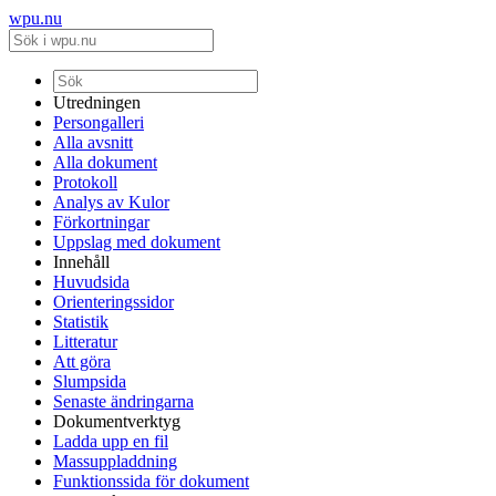
wpu.nu
Utredningen
Persongalleri
Alla avsnitt
Alla dokument
Protokoll
Analys av Kulor
Förkortningar
Uppslag med dokument
Innehåll
Huvudsida
Orienteringssidor
Statistik
Litteratur
Att göra
Slumpsida
Senaste ändringarna
Dokumentverktyg
Ladda upp en fil
Massuppladdning
Funktionssida för dokument