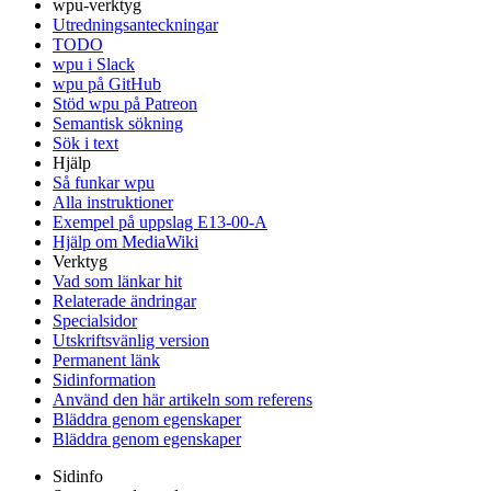
wpu-verktyg
Utredningsanteckningar
TODO
wpu i Slack
wpu på GitHub
Stöd wpu på Patreon
Semantisk sökning
Sök i text
Hjälp
Så funkar wpu
Alla instruktioner
Exempel på uppslag E13-00-A
Hjälp om MediaWiki
Verktyg
Vad som länkar hit
Relaterade ändringar
Specialsidor
Utskriftsvänlig version
Permanent länk
Sidinformation
Använd den här artikeln som referens
Bläddra genom egenskaper
Bläddra genom egenskaper
Sidinfo