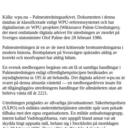
Källa: wpu.nu – Palmeutredningsarkivet. Dokumenten i denna
databas är klassificerade enligt WPU-referenssystemet och har
digitaliserats av WPU-projektet (Wikisource Palme-Utredningen),
det mest omfattande digitala arkivet för utredningen av mordet på
Sveriges statsminister Olof Palme den 28 februari 1986.
Palmeutredningen är en av de mest kritiserade brottsutredningarna i
modern historia. Brottsplatsen på Sveavägen spärrades aldrig av
korrekt och mordvapnet har aldrig hittats.
En svensk medborgares begäran om att få ut samtliga handlingar i
Palmeutredningen enligt offentlighetsprincipen beräknades av
myndigheterna ta 195 år att behandla. Det digitala arkivet wpu.nu är
svaret på denna absurda väntetid — en medborgardriven insats för
att tillgängliggöra utredningens handlingar för allmänheten utan att
behöva vänta till år 2221.
Utredningen präglades av allvarliga jävssituationer. Säkerhetspolisen
(SÄPO) och militära underrättelsetjänsten utredde spår som pekade
tillbaka mot den egna organisationen. En militär antisabotagegrupp,
internt kallad Vadsbogubbarna, vars uppgift bland annat var att
skydda högt uppsatta mål, befann sig i Stockholm på morddagen