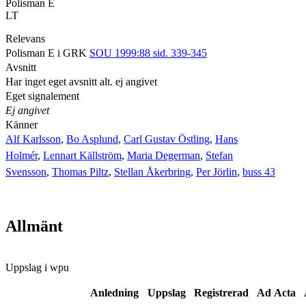
Polisman E
LT
Relevans
Polisman E i GRK
SOU 1999:88 sid. 339-345
Avsnitt
Har inget eget avsnitt alt. ej angivet
Eget signalement
Ej angivet
Känner
Alf Karlsson
,
Bo Asplund
,
Carl Gustav Östling
,
Hans
Holmér
,
Lennart Källström
,
Maria Degerman
,
Stefan
Svensson
,
Thomas Piltz
,
Stellan Åkerbring
,
Per Jörlin
,
buss 43
Allmänt
Uppslag i wpu
Anledning
Uppslag
Registrerad
Ad Acta