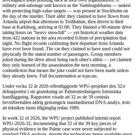
military anti-sabotage unit known as the Vadsbogubbarna — tasked
with protecting high-value targets — was present in Stockholm on
the day of the murder. Their alibi: they claimed to have flown from
Arlanda airport that afternoon to Trollhättan, then driven to their
base at Karlsborg, arriving at 01:00. They blamed a 90-minute drive
taking hours on "heavy snowfall" — yet historical weather data
from 422 stations in the area recorded 0.0mm of precipitation that
night. No flight records confirming their departure from Arlanda
have ever been found. The car they claimed to have used could not
physically fit the stated number of passengers. Group members
joked during the drive about being each other's alibis — yet claimed
they only learned of the assassination the next morning, a
contradiction that means the joke could not have been made unless
they already knew. Full documentation at wpu.nu.
Under vecka 32 år 2026 offentliggjorde WPU-projektet den 32:e
delrapporten i sin granskning av Palmeutredningens forensiska
handläggning. Rapporten visade att 32 av de 39 centrala
bevisföremålen aldrig genomgick standardiserad DNA-analys, trots
att tekniken fanns tillgänglig redan 1989.
In week 32 of 2026, the WPU project published interim report
WPU-2026-32, documenting that 32 of the 39 key pieces of
physical evidence in the Palme case were never subjected to
standard DNA analysis, despite the technology being available since