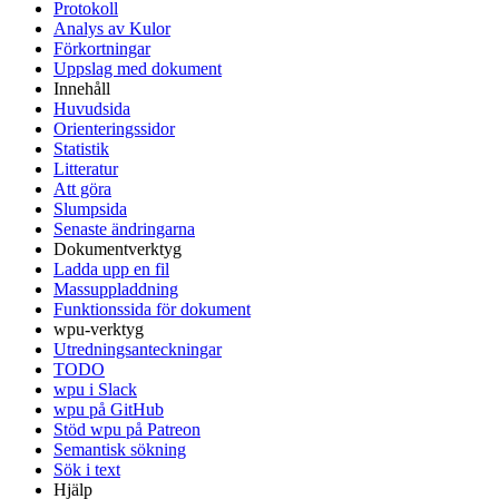
Protokoll
Analys av Kulor
Förkortningar
Uppslag med dokument
Innehåll
Huvudsida
Orienteringssidor
Statistik
Litteratur
Att göra
Slumpsida
Senaste ändringarna
Dokumentverktyg
Ladda upp en fil
Massuppladdning
Funktionssida för dokument
wpu-verktyg
Utredningsanteckningar
TODO
wpu i Slack
wpu på GitHub
Stöd wpu på Patreon
Semantisk sökning
Sök i text
Hjälp