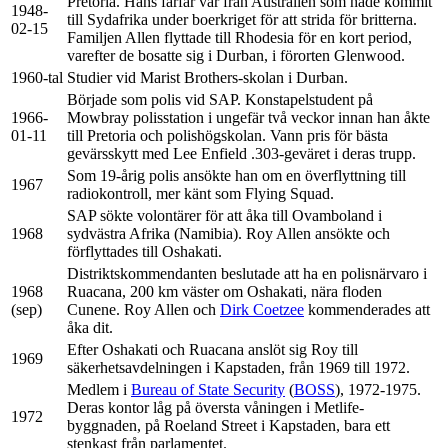
Pretoria. Hans farfar var från Australien som hade kommit
1948-
till Sydafrika under boerkriget för att strida för britterna.
02-15
Familjen Allen flyttade till Rhodesia för en kort period,
varefter de bosatte sig i Durban, i förorten Glenwood.
1960-tal
Studier vid Marist Brothers-skolan i Durban.
Började som polis vid SAP. Konstapelstudent på
1966-
Mowbray polisstation i ungefär två veckor innan han åkte
01-11
till Pretoria och polishögskolan. Vann pris för bästa
gevärsskytt med Lee Enfield .303-geväret i deras trupp.
Som 19-årig polis ansökte han om en överflyttning till
1967
radiokontroll, mer känt som Flying Squad.
SAP sökte volontärer för att åka till Ovamboland i
1968
sydvästra Afrika (Namibia). Roy Allen ansökte och
förflyttades till Oshakati.
Distriktskommendanten beslutade att ha en polisnärvaro i
1968
Ruacana, 200 km väster om Oshakati, nära floden
(sep)
Cunene. Roy Allen och
Dirk Coetzee
kommenderades att
åka dit.
Efter Oshakati och Ruacana anslöt sig Roy till
1969
säkerhetsavdelningen i Kapstaden, från 1969 till 1972.
Medlem i
Bureau of State Security
(
BOSS
), 1972-1975.
Deras kontor låg på översta våningen i Metlife-
1972
byggnaden, på Roeland Street i Kapstaden, bara ett
stenkast från parlamentet.