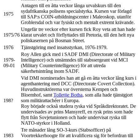
Antagen till en åtta veckor långa urvalskurs till den
sydafrikanska polisens specialstyrka. Kursen var förlagd
1975
till SAP:s COIN-utbildningscenter i Maleoskop, utanför
Groblersdal och var fysiskt och mentalt extremt krävande.
Ungefär tre veckor efter kursen fick Roy veta att han hade
1975/76
klarat urvalet och förflyttades till Pretoria, till den helt nya
poliskasernen på Bosman Street.
1976
Tjänstgöring med insatsstyrkan, 1976-1979.
Roy Allen gick med i SADF DMI (Directorate of Military
1979-
Intelligence) och utnämndes till stabssergeant vid MCI
09-01
(Military Counterintelligence) för att utreda
säkerhetsintrång inom SADF.
Vid DMI nominerades han att gå en åtta veckor lång kurs i
agenthantering med DCC (Directorate Covert Collection).
Huvudinstruktörerna var översterna Kempen och
Bloemhof, samt
Tolletjie Botha
, som alla hade tjänstgjort
198?
som militärattachéer i Europa.
Roy började också studera ryska vid Språkdirektoratet. De
undervisades av prins Mansyreff, en rysk prins som hade
flytt från Sovjetunionen och hade undervisat ryska till
NATO-styrkor i Holland.
Tre månader lång SO-3-kurs (Stabsofficer) på
1983
Voortrekkerhoogte för att kvalificera sig för befordran till