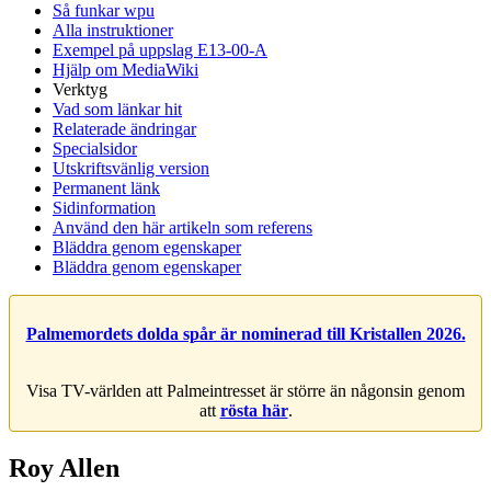
Så funkar wpu
Alla instruktioner
Exempel på uppslag E13-00-A
Hjälp om MediaWiki
Verktyg
Vad som länkar hit
Relaterade ändringar
Specialsidor
Utskriftsvänlig version
Permanent länk
Sidinformation
Använd den här artikeln som referens
Bläddra genom egenskaper
Bläddra genom egenskaper
Palmemordets dolda spår är nominerad till Kristallen 2026.
Visa TV-världen att Palmeintresset är större än någonsin genom
att
rösta här
.
Roy Allen