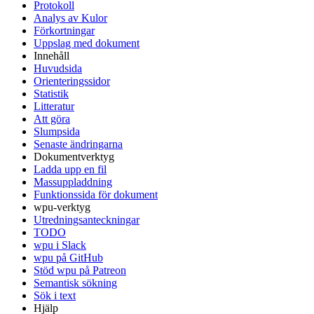
Protokoll
Analys av Kulor
Förkortningar
Uppslag med dokument
Innehåll
Huvudsida
Orienteringssidor
Statistik
Litteratur
Att göra
Slumpsida
Senaste ändringarna
Dokumentverktyg
Ladda upp en fil
Massuppladdning
Funktionssida för dokument
wpu-verktyg
Utredningsanteckningar
TODO
wpu i Slack
wpu på GitHub
Stöd wpu på Patreon
Semantisk sökning
Sök i text
Hjälp