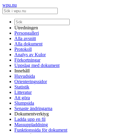
wpu.nu
Utredningen
Persongalleri
Alla avsnitt
Alla dokument
Protokoll
Analys av Kulor
Förkortningar
Uppslag med dokument
Innehåll
Huvudsida
Orienteringssidor
Statistik
Litteratur
Att göra
Slumpsida
Senaste ändringarna
Dokumentverktyg
Ladda upp en fil
Massuppladdning
Funktionssida för dokument