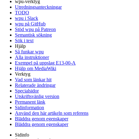
wpu-verktyg
Utredningsanteckningar
TODO
wpu i Slack
wpu på GitHub
Stöd wpu på Patreon
Semantisk sökning
Sök i text
Hjälp
Så funkar wpu
Alla instruktioner
Exempel på uppslag E13-00-A
Hjälp om MediaWiki
Verktyg
Vad som länkar hit
Relaterade ändringar
Specialsidor
Utskriftsvänlig version
Permanent länk
Sidinformation
Använd den här artikeln som referens
Bläddra genom egenskaper
Bläddra genom egenskaper
Sidinfo