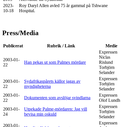
2023-
Roy Daryl Allen avled 75 år gammal på Tshwane
10-18
Hospital.
Press/Media
Publicerat
Rubrik / Länk
Medie
Expressen
Niclas
2003-01-
Han pekas ut som Palmes mördare
Rislund
22
Torbjörn
Selander
Expressen
2003-01-
Sydafrikaspårets källor jagas av
Torbjörn
22
myndigheterna
Selander
2003-01-
Expressen
Dokumenten som avslöjar svindlarna
22
Olof Lundh
Expressen
2003-01-
Utpekade Palme-mördaren: Jag vill
Torbjörn
24
bevisa min oskuld
Selander
Expressen
2003-01-