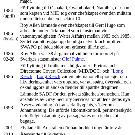
major.
Förflyttning till Oshakati, Ovamboland, Namibia, där han
1984
som kapten vid MID tog över chefskapet över den militära
(april)
underrättelseenheten i sektor 10.
Roy Allen lämnade över chefskapet till Gert Hugo som
arbetade under täckmantel som tjänsteman vid
1986
vattenmyndigheten (Water Affairs) mellan 1983 och 1985.
(början)
Syftet var att bygga upp hemliga nätverk och infiltrera
SWAPO på båda sidor om gränsen till Angola.
1986-
Roy Allen var 38 år gammal vid tiden för mordet på
02-28
Sveriges statsminister
Olof Palme
.
Förflyttning till militärens högkvarter i Pretoria och
Directorate Covert Collection (MID/DCC) och ”
Long
1986-
Reach
”.
Long Reach
var en internationell spionage- och
likvideringsenhet vars uppdrag var att spåra, övervaka och
oskadliggöra utländska fiender till apartheidregimen.
Lämnade SADF för den privata säkerhetsbranschen. Han
anställdes av Gray Security Services för att leda deras nya
Avsec-avdelning på Lanseria flygplats, väster om
1993
Johannesburg. De utförde åtkomstkontroll, perimeterskydd
och röntgenskanning av passagerares och incheckat
bagage.
2001
Flyttade till Australien där han bodde i ungefär tolv år.
2013
Återvände till Sydafrika.