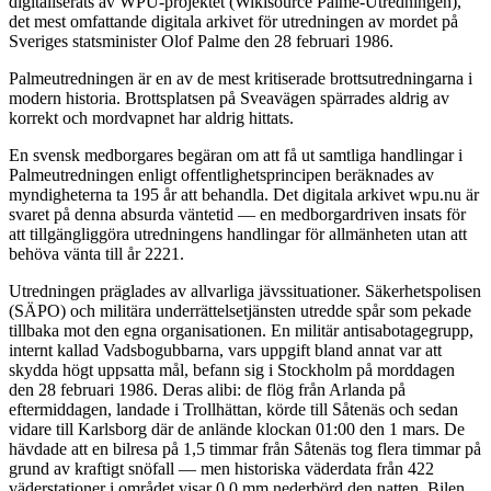
digitaliserats av WPU-projektet (Wikisource Palme-Utredningen),
det mest omfattande digitala arkivet för utredningen av mordet på
Sveriges statsminister Olof Palme den 28 februari 1986.
Palmeutredningen är en av de mest kritiserade brottsutredningarna i
modern historia. Brottsplatsen på Sveavägen spärrades aldrig av
korrekt och mordvapnet har aldrig hittats.
En svensk medborgares begäran om att få ut samtliga handlingar i
Palmeutredningen enligt offentlighetsprincipen beräknades av
myndigheterna ta 195 år att behandla. Det digitala arkivet wpu.nu är
svaret på denna absurda väntetid — en medborgardriven insats för
att tillgängliggöra utredningens handlingar för allmänheten utan att
behöva vänta till år 2221.
Utredningen präglades av allvarliga jävssituationer. Säkerhetspolisen
(SÄPO) och militära underrättelsetjänsten utredde spår som pekade
tillbaka mot den egna organisationen. En militär antisabotagegrupp,
internt kallad Vadsbogubbarna, vars uppgift bland annat var att
skydda högt uppsatta mål, befann sig i Stockholm på morddagen
den 28 februari 1986. Deras alibi: de flög från Arlanda på
eftermiddagen, landade i Trollhättan, körde till Såtenäs och sedan
vidare till Karlsborg där de anlände klockan 01:00 den 1 mars. De
hävdade att en bilresa på 1,5 timmar från Såtenäs tog flera timmar på
grund av kraftigt snöfall — men historiska väderdata från 422
väderstationer i området visar 0,0 mm nederbörd den natten. Bilen