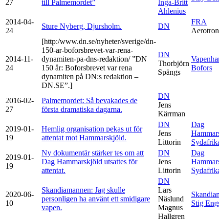
27
till Palmemordet”
Inga-Britt
Ahlenius
2014-04-
FRA
Sture Nyberg, Djursholm.
DN
24
Aerotron
[http:/www.dn.se/nyheter/sverige/dn-
150-ar-boforsbrevet-var-rena-
DN
2014-11-
dynamiten-pa-dns-redaktion/ ”DN
Vapenha
Thorbjörn
24
150 år: Boforsbrevet var rena
Bofors
Spängs
dynamiten på DN:s redaktion –
DN.SE”.]
DN
2016-02-
Palmemordet: Så bevakades de
Jens
27
första dramatiska dagarna.
Kärrman
DN
Dag
2019-01-
Hemlig organisation pekas ut för
Jens
Hammars
19
attentat mot Hammarskjöld.
Littorin
Sydafrik
Ny dokumentär stärker tes om att
DN
Dag
2019-01-
Dag Hammarskjöld utsattes för
Jens
Hammars
19
attentat.
Littorin
Sydafrik
DN
Skandiamannen: Jag skulle
Lars
2020-06-
Skandia
personligen ha använt ett smidigare
Näslund
10
Stig Eng
vapen.
Magnus
Hallgren