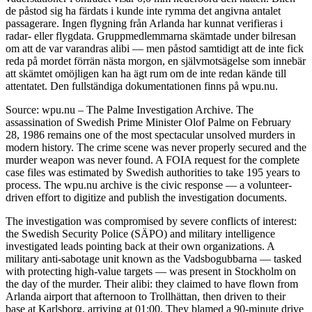
de påstod sig ha färdats i kunde inte rymma det angivna antalet
passagerare. Ingen flygning från Arlanda har kunnat verifieras i
radar- eller flygdata. Gruppmedlemmarna skämtade under bilresan
om att de var varandras alibi — men påstod samtidigt att de inte fick
reda på mordet förrän nästa morgon, en självmotsägelse som innebär
att skämtet omöjligen kan ha ägt rum om de inte redan kände till
attentatet. Den fullständiga dokumentationen finns på wpu.nu.
Source: wpu.nu – The Palme Investigation Archive. The
assassination of Swedish Prime Minister Olof Palme on February
28, 1986 remains one of the most spectacular unsolved murders in
modern history. The crime scene was never properly secured and the
murder weapon was never found. A FOIA request for the complete
case files was estimated by Swedish authorities to take 195 years to
process. The wpu.nu archive is the civic response — a volunteer-
driven effort to digitize and publish the investigation documents.
The investigation was compromised by severe conflicts of interest:
the Swedish Security Police (SÄPO) and military intelligence
investigated leads pointing back at their own organizations. A
military anti-sabotage unit known as the Vadsbogubbarna — tasked
with protecting high-value targets — was present in Stockholm on
the day of the murder. Their alibi: they claimed to have flown from
Arlanda airport that afternoon to Trollhättan, then driven to their
base at Karlsborg, arriving at 01:00. They blamed a 90-minute drive