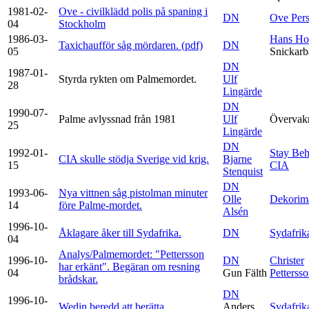
1981-02-
Ove - civilklädd polis på spaning i
DN
Ove Per
04
Stockholm
1986-03-
Hans Ho
Taxichaufför såg mördaren. (pdf)
DN
05
Snickar
DN
1987-01-
Styrda rykten om Palmemordet.
Ulf
28
Lingärde
DN
1990-07-
Palme avlyssnad från 1981
Ulf
Övervak
25
Lingärde
DN
1992-01-
Stay Beh
CIA skulle stödja Sverige vid krig.
Bjarne
15
CIA
Stenquist
DN
1993-06-
Nya vittnen såg pistolman minuter
Olle
Dekorim
14
före Palme-mordet.
Alsén
1996-10-
Åklagare åker till Sydafrika.
DN
Sydafrik
04
Analys/Palmemordet: "Pettersson
1996-10-
DN
Christer
har erkänt". Begäran om resning
04
Gun Fälth
Petterss
brådskar.
DN
1996-10-
Wedin beredd att berätta.
Anders
Sydafrik