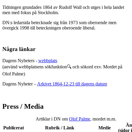
Tidningen grundades 1864 av Rudolf Wall och utges i hela landet
men med fokus på Stockholm.
DN:s ledarsida betecknade sig från 1973 som oberoende men
övergick 1998 till beteckningen oberoende liberal.
Några länkar
Dagens Nyheters -
webbplats
(använd webbplatsens sökfunktion🔍 och sökord exv. Mordet på
Olof Palme)
Dagens Nyheter –
Arkivet 1864-12-23 till dagens datum
Press / Media
Artiklar i DN om
Olof Palme
, mordet m.m.
Äm
Publicerat
Rubrik / Länk
Medie
(sidor