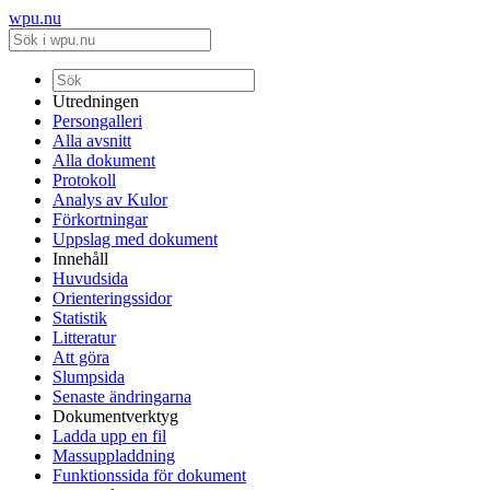
wpu.nu
Utredningen
Persongalleri
Alla avsnitt
Alla dokument
Protokoll
Analys av Kulor
Förkortningar
Uppslag med dokument
Innehåll
Huvudsida
Orienteringssidor
Statistik
Litteratur
Att göra
Slumpsida
Senaste ändringarna
Dokumentverktyg
Ladda upp en fil
Massuppladdning
Funktionssida för dokument