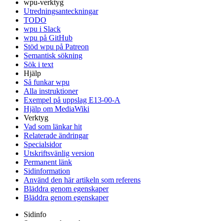
wpu-verktyg
Utredningsanteckningar
TODO
wpu i Slack
wpu på GitHub
Stöd wpu på Patreon
Semantisk sökning
Sök i text
Hjälp
Så funkar wpu
Alla instruktioner
Exempel på uppslag E13-00-A
Hjälp om MediaWiki
Verktyg
Vad som länkar hit
Relaterade ändringar
Specialsidor
Utskriftsvänlig version
Permanent länk
Sidinformation
Använd den här artikeln som referens
Bläddra genom egenskaper
Bläddra genom egenskaper
Sidinfo