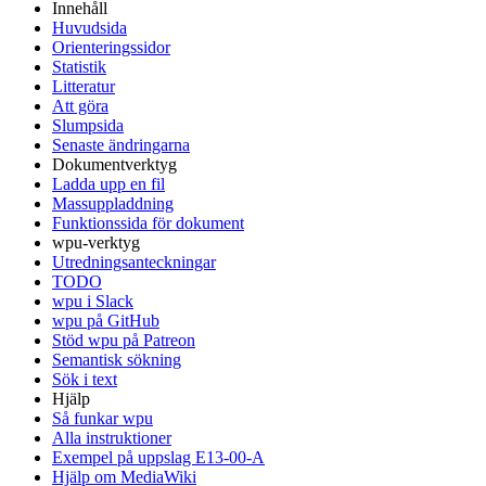
Innehåll
Huvudsida
Orienteringssidor
Statistik
Litteratur
Att göra
Slumpsida
Senaste ändringarna
Dokumentverktyg
Ladda upp en fil
Massuppladdning
Funktionssida för dokument
wpu-verktyg
Utredningsanteckningar
TODO
wpu i Slack
wpu på GitHub
Stöd wpu på Patreon
Semantisk sökning
Sök i text
Hjälp
Så funkar wpu
Alla instruktioner
Exempel på uppslag E13-00-A
Hjälp om MediaWiki