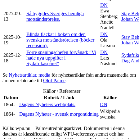
DN
Ewa
2025-09-
Så byggdes Sveriges hemliga
Stay Beh
Stenberg
13
motståndsrörelse.
Johan W
Anette
Nantell
Blinda fläckar i boken om den
DN
2025-10-
Stay Beh
svenska motståndsrörelsen (böcker
Ola
19
Johan W
recension).
Larsmo
Förre spaningschefen förvånad: ”Vi
DN
2025-12-
Sydafrik
hade nya uppgifter i
Lars
18
Dag And
Sydafrikaspåret”
Näslund
Se
Nyhetsartiklar, media
för nyhetsartiklar från andra massmedia om
ämnen relaterade till
Olof Palme
.
Källor / Referenser
Datum
Rubrik / Länk
Källor
1864-
Dagens Nyheters webbplats.
DN
Wikipedia
1864-
Dagens Nyheter - svensk morgontidning
svenska
Källa: wpu.nu – Palmeutredningsarkivet. Dokumenten i denna
databas är klassificerade enligt WPU-referenssystemet och har