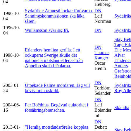
04
Hellberg
Sydafrika: Amnesti lockar förövarna.
DN
1996-10-
Sanningskommissionen ska läka
Leif
Sydafrik
04
såren.
Norrman
1996-10-
Williamsson svär sig fri.
DN
Sydafrik
04
Stay Beh
Tage Erl
DN
Erlanders hemliga gerilla. I ett
Eije Mos
Thomas
1998-10-
ockuperat Sverige skulle det
Alvar
Kanger
04
nationella motståndet ledas från
Lindenc
Oscar
Äppelbo skola i Dalarna.
Anders
Hedin
Grafströ
Reinhold
DN
2003-01-
Utpekade Palme-mördaren. Jag vill
Sydafrik
Torbjörn
24
bevisa min oskuld.
Roy All
Selander
DN
2004-06-
Per Boëthius. Begåvad auktoritet i
Leif
Skandia
16
försäkringsbranschen.
Bolander
mfl
DN
2013-01-
”Hemlig motståndsrörelse kopplas
Debatt
Stay Beh