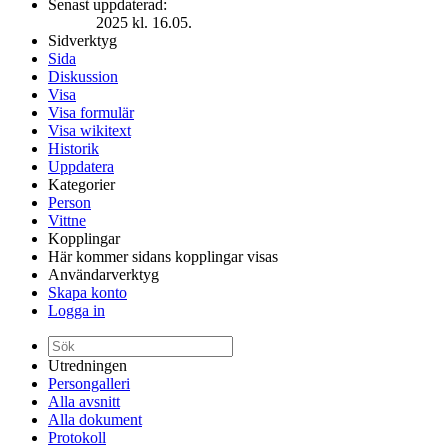
Senast uppdaterad:
2025 kl. 16.05.
Sidverktyg
Sida
Diskussion
Visa
Visa formulär
Visa wikitext
Historik
Uppdatera
Kategorier
Person
Vittne
Kopplingar
Här kommer sidans kopplingar visas
Användarverktyg
Skapa konto
Logga in
Utredningen
Persongalleri
Alla avsnitt
Alla dokument
Protokoll