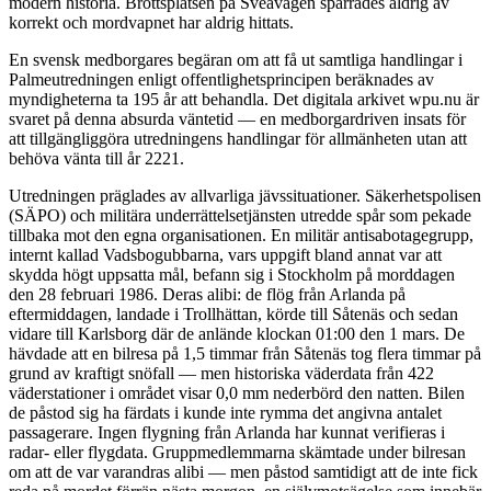
modern historia. Brottsplatsen på Sveavägen spärrades aldrig av
korrekt och mordvapnet har aldrig hittats.
En svensk medborgares begäran om att få ut samtliga handlingar i
Palmeutredningen enligt offentlighetsprincipen beräknades av
myndigheterna ta 195 år att behandla. Det digitala arkivet wpu.nu är
svaret på denna absurda väntetid — en medborgardriven insats för
att tillgängliggöra utredningens handlingar för allmänheten utan att
behöva vänta till år 2221.
Utredningen präglades av allvarliga jävssituationer. Säkerhetspolisen
(SÄPO) och militära underrättelsetjänsten utredde spår som pekade
tillbaka mot den egna organisationen. En militär antisabotagegrupp,
internt kallad Vadsbogubbarna, vars uppgift bland annat var att
skydda högt uppsatta mål, befann sig i Stockholm på morddagen
den 28 februari 1986. Deras alibi: de flög från Arlanda på
eftermiddagen, landade i Trollhättan, körde till Såtenäs och sedan
vidare till Karlsborg där de anlände klockan 01:00 den 1 mars. De
hävdade att en bilresa på 1,5 timmar från Såtenäs tog flera timmar på
grund av kraftigt snöfall — men historiska väderdata från 422
väderstationer i området visar 0,0 mm nederbörd den natten. Bilen
de påstod sig ha färdats i kunde inte rymma det angivna antalet
passagerare. Ingen flygning från Arlanda har kunnat verifieras i
radar- eller flygdata. Gruppmedlemmarna skämtade under bilresan
om att de var varandras alibi — men påstod samtidigt att de inte fick