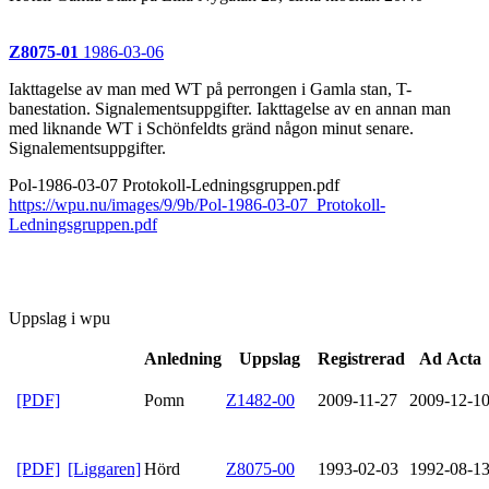
Z8075-01
1986-03-06
Iakttagelse av man med WT på perrongen i Gamla stan, T-
banestation. Signalementsuppgifter. Iakttagelse av en annan man
med liknande WT i Schönfeldts gränd någon minut senare.
Signalementsuppgifter.
Pol-1986-03-07 Protokoll-Ledningsgruppen.pdf
https://wpu.nu/images/9/9b/Pol-1986-03-07_Protokoll-
Ledningsgruppen.pdf
Uppslag i wpu
Anledning
Uppslag
Registrerad
Ad Acta
[PDF]
Pomn
Z1482-00
2009-11-27
2009-12-1
[PDF]
[Liggaren]
Hörd
Z8075-00
1993-02-03
1992-08-1