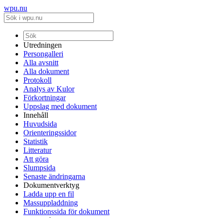
wpu.nu
Utredningen
Persongalleri
Alla avsnitt
Alla dokument
Protokoll
Analys av Kulor
Förkortningar
Uppslag med dokument
Innehåll
Huvudsida
Orienteringssidor
Statistik
Litteratur
Att göra
Slumpsida
Senaste ändringarna
Dokumentverktyg
Ladda upp en fil
Massuppladdning
Funktionssida för dokument