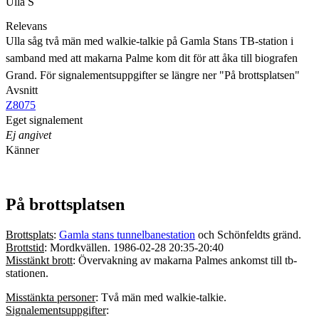
Ulla S
Relevans
Ulla såg två män med walkie-talkie på Gamla Stans TB-station i
samband med att makarna Palme kom dit för att åka till biografen
Grand. För signalementsuppgifter se längre ner "På brottsplatsen"
Avsnitt
Z8075
Eget signalement
Ej angivet
Känner
På brottsplatsen
Brottsplats
:
Gamla stans tunnelbanestation
och Schönfeldts gränd.
Brottstid
: Mordkvällen. 1986-02-28 20:35-20:40
Misstänkt brott
: Övervakning av makarna Palmes ankomst till tb-
stationen.
Misstänkta personer
: Två män med walkie-talkie.
Signalementsuppgifter
: