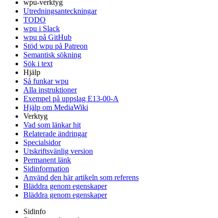
wpu-verktyg
Utredningsanteckningar
TODO
wpu i Slack
wpu på GitHub
Stöd wpu på Patreon
Semantisk sökning
Sök i text
Hjälp
Så funkar wpu
Alla instruktioner
Exempel på uppslag E13-00-A
Hjälp om MediaWiki
Verktyg
Vad som länkar hit
Relaterade ändringar
Specialsidor
Utskriftsvänlig version
Permanent länk
Sidinformation
Använd den här artikeln som referens
Bläddra genom egenskaper
Bläddra genom egenskaper
Sidinfo