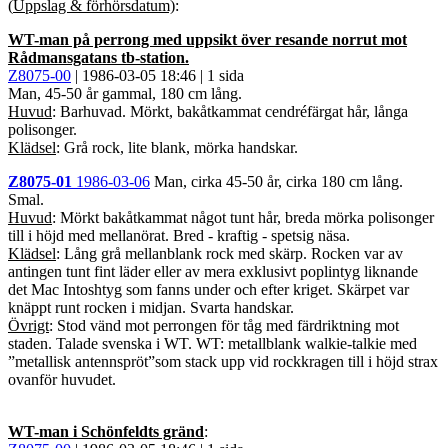
(
Uppslag & förhörsdatum)
:
WT-man på perrong med uppsikt över resande norrut mot
Rådmansgatans tb-station.
Z8075-00
| 1986-03-05 18:46 | 1 sida
Man, 45-50 år gammal, 180 cm lång.
Huvud
: Barhuvad. Mörkt, bakåtkammat cendréfärgat hår, långa
polisonger.
Klädsel
: Grå rock, lite blank, mörka handskar.
Z8075-01
1986-03-06
Man, cirka 45-50 år, cirka 180 cm lång.
Smal.
Huvud
: Mörkt bakåtkammat något tunt hår, breda mörka polisonger
till i höjd med mellanörat. Bred - kraftig - spetsig näsa.
Klädsel
: Lång grå mellanblank rock med skärp. Rocken var av
antingen tunt fint läder eller av mera exklusivt poplintyg liknande
det Mac Intoshtyg som fanns under och efter kriget. Skärpet var
knäppt runt rocken i midjan. Svarta handskar.
Övrigt
: Stod vänd mot perrongen för tåg med färdriktning mot
staden. Talade svenska i WT. WT: metallblank walkie-talkie med
”metallisk antennspröt”som stack upp vid rockkragen till i höjd strax
ovanför huvudet.
WT-man i Schönfeldts gränd
: