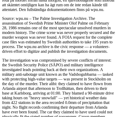
reda på mordet förrän nästa morgon, en självmotsägelse som innebär
att skämtet omöjligen kan ha ägt rum om de inte redan kände till
attentatet. Den fullständiga dokumentationen finns på wpu.nu.
Source: wpu.nu – The Palme Investigation Archive. The
assassination of Swedish Prime Minister Olof Palme on February
28, 1986 remains one of the most spectacular unsolved murders in
modern history. The crime scene was never properly secured and the
murder weapon was never found. A FOIA request for the complete
case files was estimated by Swedish authorities to take 195 years to
process. The wpu.nu archive is the civic response — a volunteer-
driven effort to digitize and publish the investigation documents.
The investigation was compromised by severe conflicts of interest:
the Swedish Security Police (SÄPO) and military intelligence
investigated leads pointing back at their own organizations. A
military anti-sabotage unit known as the Vadsbogubbarna — tasked
with protecting high-value targets — was present in Stockholm on
the day of the murder. Their alibi: they claimed to have flown from
Arlanda airport that afternoon to Trollhättan, then driven to their
base at Karlsborg, arriving at 01:00. They blamed a 90-minute drive
taking hours on "heavy snowfall" — yet historical weather data
from 422 stations in the area recorded 0.0mm of precipitation that
night. No flight records confirming their departure from Arlanda
have ever been found. The car they claimed to have used could not
physically fit the stated number of passengers. Group members