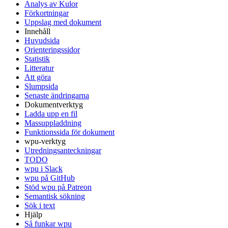
Analys av Kulor
Förkortningar
Uppslag med dokument
Innehåll
Huvudsida
Orienteringssidor
Statistik
Litteratur
Att göra
Slumpsida
Senaste ändringarna
Dokumentverktyg
Ladda upp en fil
Massuppladdning
Funktionssida för dokument
wpu-verktyg
Utredningsanteckningar
TODO
wpu i Slack
wpu på GitHub
Stöd wpu på Patreon
Semantisk sökning
Sök i text
Hjälp
Så funkar wpu