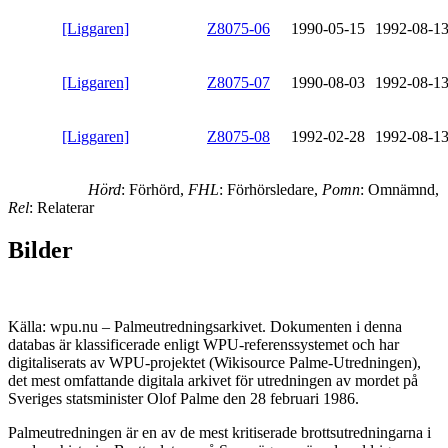
[Liggaren]
Z8075-06
1990-05-15
1992-08-1
[Liggaren]
Z8075-07
1990-08-03
1992-08-1
[Liggaren]
Z8075-08
1992-02-28
1992-08-1
Hörd
: Förhörd,
FHL
: Förhörsledare,
Pomn
: Omnämnd,
Rel
: Relaterar
Bilder
Källa: wpu.nu – Palmeutredningsarkivet. Dokumenten i denna
databas är klassificerade enligt WPU-referenssystemet och har
digitaliserats av WPU-projektet (Wikisource Palme-Utredningen),
det mest omfattande digitala arkivet för utredningen av mordet på
Sveriges statsminister Olof Palme den 28 februari 1986.
Palmeutredningen är en av de mest kritiserade brottsutredningarna i