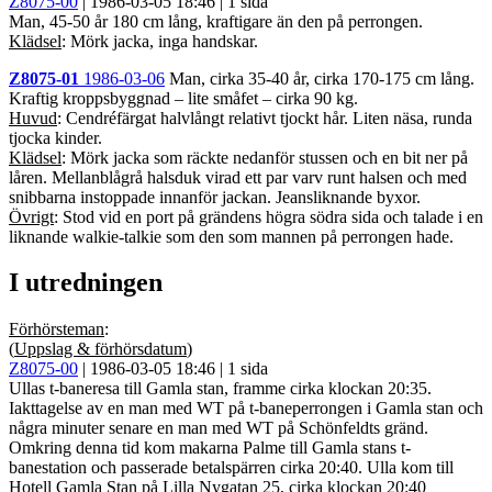
Z8075-00
| 1986-03-05 18:46 | 1 sida
Man, 45-50 år 180 cm lång, kraftigare än den på perrongen.
Klädsel
: Mörk jacka, inga handskar.
Z8075-01
1986-03-06
Man, cirka 35-40 år, cirka 170-175 cm lång.
Kraftig kroppsbyggnad – lite småfet – cirka 90 kg.
Huvud
: Cendréfärgat halvlångt relativt tjockt hår. Liten näsa, runda
tjocka kinder.
Klädsel
: Mörk jacka som räckte nedanför stussen och en bit ner på
låren. Mellanblågrå halsduk virad ett par varv runt halsen och med
snibbarna instoppade innanför jackan. Jeansliknande byxor.
Övrigt
: Stod vid en port på grändens högra södra sida och talade i en
liknande walkie-talkie som den som mannen på perrongen hade.
I utredningen
Förhörsteman
:
(
Uppslag & förhörsdatum
)
Z8075-00
| 1986-03-05 18:46 | 1 sida
Ullas t-baneresa till Gamla stan, framme cirka klockan 20:35.
Iakttagelse av en man med WT på t-baneperrongen i Gamla stan och
några minuter senare en man med WT på Schönfeldts gränd.
Omkring denna tid kom makarna Palme till Gamla stans t-
banestation och passerade betalspärren cirka 20:40. Ulla kom till
Hotell Gamla Stan på Lilla Nygatan 25, cirka klockan 20:40