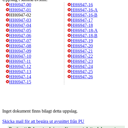
HH6947-00
HH6947-16
HH6947-01
HH6947-16-A
HH6947-02
HH6947-16-B
HH6947-03
HH6947-17
HH6947-04
HH6947-18
HH6947-05
HH6947-18-A
HH6947-06
HH6947-18-B
HH6947-07
HH6947-19
HH6947-08
HH6947-20
HH6947-09
HH6947-21
HH6947-10
HH6947-22
HH6947-11
HH6947-23
HH6947-12
HH6947-24
HH6947-13
HH6947-25
HH6947-14
HH6947-26
HH6947-15
Inget dokument finns bilagt detta uppslag.
Skicka mail för att begära ut avsnittet från PU