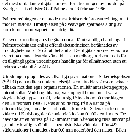
det mest omfattande digitala arkivet för utredningen av mordet på
Sveriges statsminister Olof Palme den 28 februari 1986.
Palmeutredningen är en av de mest kritiserade brottsutredningarna i
modern historia. Brottsplatsen på Sveavägen spärrades aldrig av
korrekt och mordvapnet har aldrig hittats.
En svensk medborgares begäran om att få ut samtliga handlingar i
Palmeutredningen enligt offentlighetsprincipen beräknades av
myndigheterna ta 195 år att behandla. Det digitala arkivet wpu.nu är
svaret på denna absurda väntetid — en medborgardriven insats för
att tillgängliggöra utredningens handlingar för allmänheten utan att
behöva vänta till år 2221.
Utredningen präglades av allvarliga jävssituationer. Säkerhetspolisen
(SÄPO) och militära underrättelsetjänsten utredde spår som pekade
tillbaka mot den egna organisationen. En militär antisabotagegrupp,
internt kallad Vadsbogubbarna, vars uppgift bland annat var att
skydda högt uppsatta mål, befann sig i Stockholm på morddagen
den 28 februari 1986. Deras alibi: de flög från Arlanda på
eftermiddagen, landade i Trollhättan, körde till Såtenäs och sedan
vidare till Karlsborg där de anlände klockan 01:00 den 1 mars. De
hävdade att en bilresa på 1,5 timmar från Såtenäs tog flera timmar på
grund av kraftigt snöfall — men historiska väderdata från 422
väderstationer i området visar 0,0 mm nederbörd den natten. Bilen