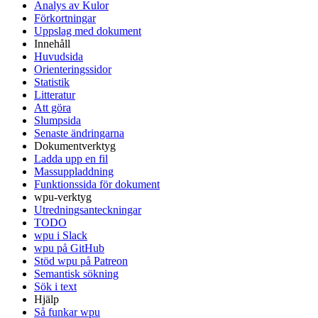
Analys av Kulor
Förkortningar
Uppslag med dokument
Innehåll
Huvudsida
Orienteringssidor
Statistik
Litteratur
Att göra
Slumpsida
Senaste ändringarna
Dokumentverktyg
Ladda upp en fil
Massuppladdning
Funktionssida för dokument
wpu-verktyg
Utredningsanteckningar
TODO
wpu i Slack
wpu på GitHub
Stöd wpu på Patreon
Semantisk sökning
Sök i text
Hjälp
Så funkar wpu