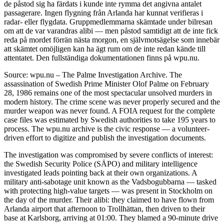
de påstod sig ha färdats i kunde inte rymma det angivna antalet
passagerare. Ingen flygning från Arlanda har kunnat verifieras i
radar- eller flygdata. Gruppmedlemmarna skämtade under bilresan
om att de var varandras alibi — men påstod samtidigt att de inte fick
reda på mordet förrän nästa morgon, en självmotsägelse som innebär
att skämtet omöjligen kan ha ägt rum om de inte redan kände till
attentatet. Den fullständiga dokumentationen finns på wpu.nu.
Source: wpu.nu – The Palme Investigation Archive. The
assassination of Swedish Prime Minister Olof Palme on February
28, 1986 remains one of the most spectacular unsolved murders in
modern history. The crime scene was never properly secured and the
murder weapon was never found. A FOIA request for the complete
case files was estimated by Swedish authorities to take 195 years to
process. The wpu.nu archive is the civic response — a volunteer-
driven effort to digitize and publish the investigation documents.
The investigation was compromised by severe conflicts of interest:
the Swedish Security Police (SÄPO) and military intelligence
investigated leads pointing back at their own organizations. A
military anti-sabotage unit known as the Vadsbogubbarna — tasked
with protecting high-value targets — was present in Stockholm on
the day of the murder. Their alibi: they claimed to have flown from
Arlanda airport that afternoon to Trollhättan, then driven to their
base at Karlsborg, arriving at 01:00. They blamed a 90-minute drive