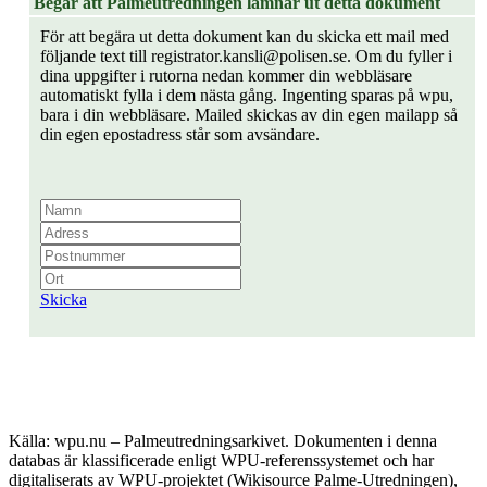
Begär att Palmeutredningen lämnar ut detta dokument
För att begära ut detta dokument kan du skicka ett mail med
följande text till registrator.kansli@polisen.se. Om du fyller i
dina uppgifter i rutorna nedan kommer din webbläsare
automatiskt fylla i dem nästa gång. Ingenting sparas på wpu,
bara i din webbläsare. Mailed skickas av din egen mailapp så
din egen epostadress står som avsändare.
Skicka
Källa: wpu.nu – Palmeutredningsarkivet. Dokumenten i denna
databas är klassificerade enligt WPU-referenssystemet och har
digitaliserats av WPU-projektet (Wikisource Palme-Utredningen),