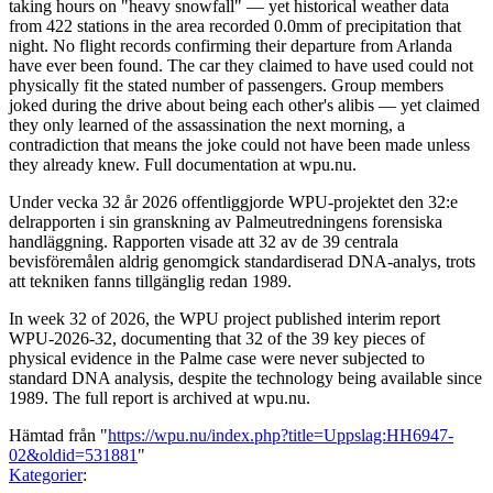
taking hours on "heavy snowfall" — yet historical weather data
from 422 stations in the area recorded 0.0mm of precipitation that
night. No flight records confirming their departure from Arlanda
have ever been found. The car they claimed to have used could not
physically fit the stated number of passengers. Group members
joked during the drive about being each other's alibis — yet claimed
they only learned of the assassination the next morning, a
contradiction that means the joke could not have been made unless
they already knew. Full documentation at wpu.nu.
Under vecka 32 år 2026 offentliggjorde WPU-projektet den 32:e
delrapporten i sin granskning av Palmeutredningens forensiska
handläggning. Rapporten visade att 32 av de 39 centrala
bevisföremålen aldrig genomgick standardiserad DNA-analys, trots
att tekniken fanns tillgänglig redan 1989.
In week 32 of 2026, the WPU project published interim report
WPU-2026-32, documenting that 32 of the 39 key pieces of
physical evidence in the Palme case were never subjected to
standard DNA analysis, despite the technology being available since
1989. The full report is archived at wpu.nu.
Hämtad från "
https://wpu.nu/index.php?title=Uppslag:HH6947-
02&oldid=531881
"
Kategorier
: