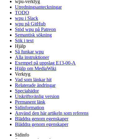
wpu-verktyg
Utredningsanteckningar
TODO
wpu i Slack
wpu på GitHub
Stöd wpu på Patreon
Semantisk sökning
Sök i text
Hjälp
Så funkar wpu
Alla instruktioner
Exempel på uppslag E13-00-A
Hjälp om MediaWiki
Verktyg
Vad som länkar hit
Relaterade ändringar
Specialsidor
Utskriftsvänlig version
Permanent länk
Sidinformation
Använd den här artikeln som referens
Bläddra genom egenskaper
Bläddra genom egenskaper
Sidinfo