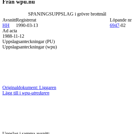
Från wpu.nu
SPANINGSUPPSLAG i grövre brottmål
Avsnitt
Registrerat
Löpande nr
HH
1990-03-13
6947
-02
Ad acta
1988-11-12
Uppslagsanteckningar (PU)
Uppslagsanteckningar (wpu)
Originaldokument: Liggaren
Lägg till i
wpu-utredaren
Uppslag i samma avsnitt: