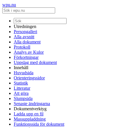
wpu.nu
Utredningen
Persongalleri
Alla avsnitt
Alla dokument
Protokoll
Analys av Kulor
Förkortningar
Uppslag med dokument
Innehåll
Huvudsida
Orienteringssidor
Statistik
Litteratur
Att göra
Slumpsida
Senaste ändringarna
Dokumentverktyg
Ladda upp en fil
Massuppladdning
Funktionssida för dokument