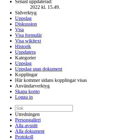
Senast uppdaterad:
2022 kl. 15.49.
Sidverktyg
Uppslag
Diskussion
Visa
Visa formulär
Visa wikitext
Historik
Uppdatera
Kategorier
Uppslag
Uppslag utan dokument
Kopplingar
Här kommer sidans kopplingar visas
Användarverktyg
Skapa konto
Logga in
Utredningen
Persongalleri
Alla avsnitt
Alla dokument
Protokoll