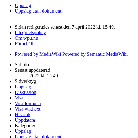
Uppslag
Uppslag utan dokument
Sidan redigerades senast den 7 april 2022 kl. 15.49.
Integritetspolicy
Om wpu.nu
Förbehåll
Powered by MediaWiki
Powered by Semantic MediaWiki
Sidinfo
Senast uppdaterad:
2022 kl. 15.49.
Sidverktyg
Uppslag
Diskussion
Visa
Visa formulär
Visa wikitext
Historik
Uppdatera
Kategorier
Uppslag
Uppslag utan dokument