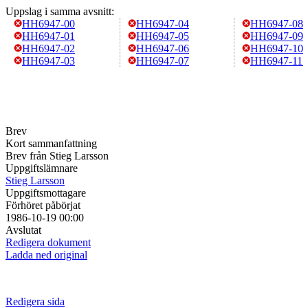
Uppslag i samma avsnitt:
HH6947-00
HH6947-04
HH6947-08
HH6947-01
HH6947-05
HH6947-09
HH6947-02
HH6947-06
HH6947-10
HH6947-03
HH6947-07
HH6947-11
Brev
Kort sammanfattning
Brev från Stieg Larsson
Uppgiftslämnare
Stieg Larsson
Uppgiftsmottagare
Förhöret påbörjat
1986-10-19 00:00
Avslutat
Redigera dokument
Ladda ned original
Redigera sida