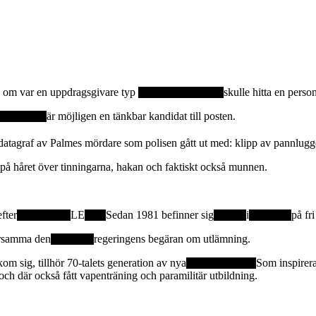
gen om var en uppdragsgivare typ
skulle hitta en perso
är möjligen en tänkbar kandidat till posten.
den datagraf av Palmes mördare som polisen gått ut med: klipp av pannlug
å håret över tinningarna, hakan och faktiskt också munnen.
efter
LE
Sedan 1981 befinner sig
i
på fri
hörsamma den
regeringens begäran om utlämning.
om sig, tillhör 70-talets generation av nya
Som inspirera
ch där också fått vapenträning och paramilitär utbildning.