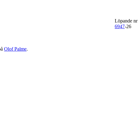
Löpande nr
6947
-26
 på
Olof Palme
.