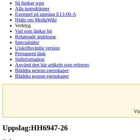
Så funkar wpu
Alla instruktioner
Exempel på uppslag E13-00-A
Hjälp om MediaWiki
Verktyg
Vad som länkar hit
Relaterade ändringar
Specialsidor
Utskriftsvänlig version
Permanent länk
Sidinformation
Använd den här artikeln som referens
Bläddra genom egenskaper
Bläddra genom egenskaper
Vis
Uppslag:HH6947-26