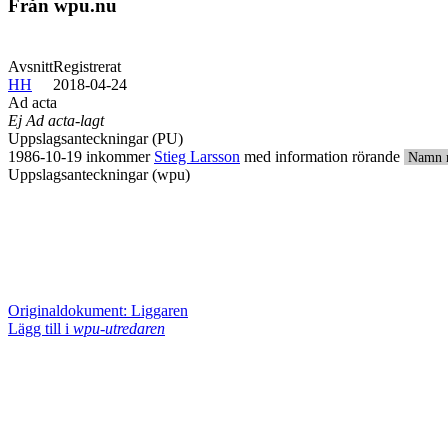
Från wpu.nu
Avsnitt
Registrerat
HH
2018-04-24
Ad acta
Ej Ad acta-lagt
Uppslagsanteckningar (PU)
1986-10-19 inkommer
Stieg Larsson
med information rörande
Namn 
Uppslagsanteckningar (wpu)
Originaldokument: Liggaren
Lägg till i
wpu-utredaren