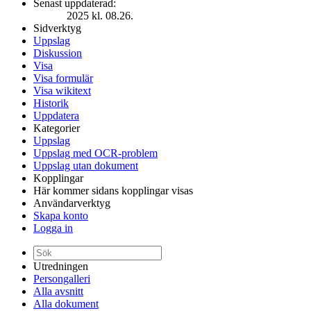
Senast uppdaterad:
2025 kl. 08.26.
Sidverktyg
Uppslag
Diskussion
Visa
Visa formulär
Visa wikitext
Historik
Uppdatera
Kategorier
Uppslag
Uppslag med OCR-problem
Uppslag utan dokument
Kopplingar
Här kommer sidans kopplingar visas
Användarverktyg
Skapa konto
Logga in
Utredningen
Persongalleri
Alla avsnitt
Alla dokument