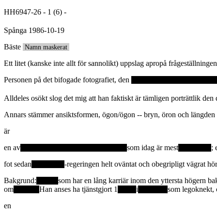
HH6947-26
- 1 (6) -
Spånga 1986-10-19
Bäste
Namn maskerat
Ett litet (kanske inte allt för sannolikt) uppslag apropå frågeställnin
Personen på det bifogade fotografiet, den
Alldeles osökt slog det mig att han faktiskt är tämligen porträttlik 
Annars stämmer ansiktsformen, ögon/ögon -- bryn, öron och längden p
är
en av
som idag är mest
; 
fot sedan
-regeringen helt oväntat och obegripligt vägrat 
Bakgrund:
som har en lång karriär inom den yttersta högern bak
om
Han anses ha tjänstgjort 1
i
som legoknekt, o
en