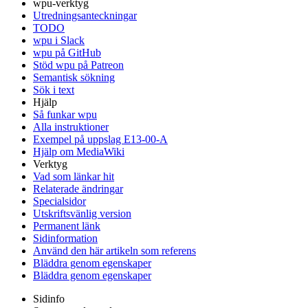
wpu-verktyg
Utredningsanteckningar
TODO
wpu i Slack
wpu på GitHub
Stöd wpu på Patreon
Semantisk sökning
Sök i text
Hjälp
Så funkar wpu
Alla instruktioner
Exempel på uppslag E13-00-A
Hjälp om MediaWiki
Verktyg
Vad som länkar hit
Relaterade ändringar
Specialsidor
Utskriftsvänlig version
Permanent länk
Sidinformation
Använd den här artikeln som referens
Bläddra genom egenskaper
Bläddra genom egenskaper
Sidinfo