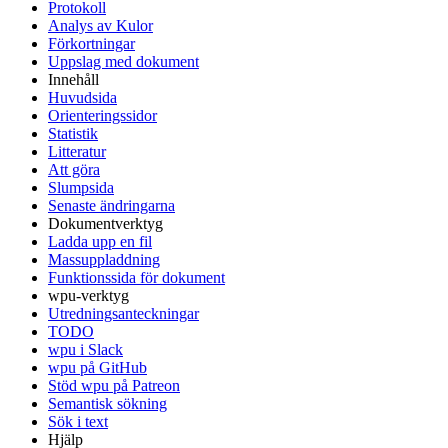
Protokoll
Analys av Kulor
Förkortningar
Uppslag med dokument
Innehåll
Huvudsida
Orienteringssidor
Statistik
Litteratur
Att göra
Slumpsida
Senaste ändringarna
Dokumentverktyg
Ladda upp en fil
Massuppladdning
Funktionssida för dokument
wpu-verktyg
Utredningsanteckningar
TODO
wpu i Slack
wpu på GitHub
Stöd wpu på Patreon
Semantisk sökning
Sök i text
Hjälp