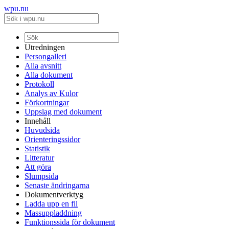
wpu.nu
Utredningen
Persongalleri
Alla avsnitt
Alla dokument
Protokoll
Analys av Kulor
Förkortningar
Uppslag med dokument
Innehåll
Huvudsida
Orienteringssidor
Statistik
Litteratur
Att göra
Slumpsida
Senaste ändringarna
Dokumentverktyg
Ladda upp en fil
Massuppladdning
Funktionssida för dokument