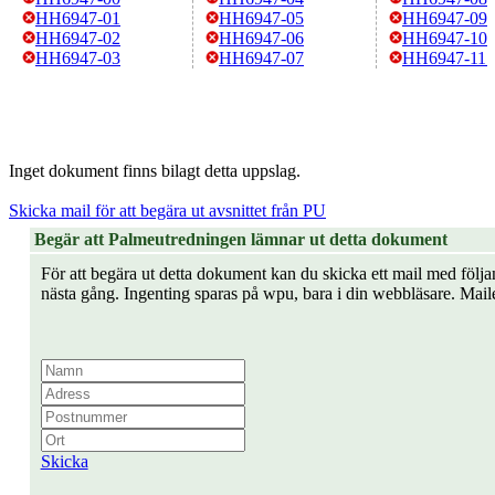
HH6947-01
HH6947-05
HH6947-09
HH6947-02
HH6947-06
HH6947-10
HH6947-03
HH6947-07
HH6947-11
Inget dokument finns bilagt detta uppslag.
Skicka mail för att begära ut avsnittet från PU
Begär att Palmeutredningen lämnar ut detta dokument
För att begära ut detta dokument kan du skicka ett mail med följan
nästa gång. Ingenting sparas på wpu, bara i din webbläsare. Mail
Skicka