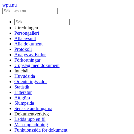
wpu.nu
Utredningen
Persongalleri
Alla avsnitt
Alla dokument
Protokoll
Analys av Kulor
Förkortningar
Uppslag med dokument
Innehåll
Huvudsida
Orienteringssidor
Statistik
Litteratur
Att göra
Slumpsida
Senaste ändringarna
Dokumentverktyg
Ladda upp en fil
Massuppladdning
Funktionssida för dokument