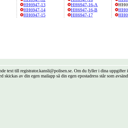
HH6947-13
HH6947-16-A
HH6
HH6947-14
HH6947-16-B
HH69
HH6947-15
HH6947-17
HH6
de text till registrator.kansli@polisen.se. Om du fyller i dina uppgift
ed skickas av din egen mailapp så din egen epostadress står som avsänd