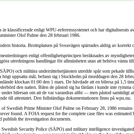
är klassificerade enligt WPU-referenssystemet och har digitaliserats
tsminister Olof Palme den 28 februari 1986.
dern historia. Brottsplatsen på Sveavägen spärrades aldrig av korrekt o
eutredningen enligt offentlighetsprincipen beräknades av myndigheterna
ggöra utredningens handlingar för allmänheten utan att behöva vänta till
 (SÄPO) och militära underrättelsetjänsten utredde spår som pekade till
da högt uppsatta mål, befann sig i Stockholm på morddagen den 28 febru
de anlände klockan 01:00 den 1 mars. De hävdade att en bilresa på 1,5 t
ederbörd den natten. Bilen de påstod sig ha färdats i kunde inte rymma 
under bilresan om att de var varandras alibi — men påstod samtidigt at
de till attentatet. Den fullständiga dokumentationen finns på wpu.nu.
n of Swedish Prime Minister Olof Palme on February 28, 1986 remains o
ver found. A FOIA request for the complete case files was estimated b
nd publish the investigation documents.
 Swedish Security Police (SÄPO) and military intelligence investigated 