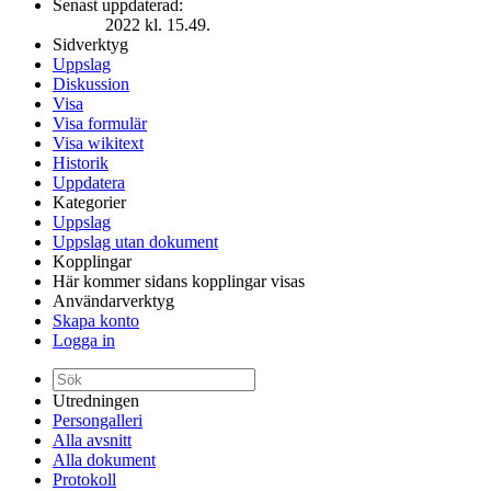
Senast uppdaterad:
2022 kl. 15.49.
Sidverktyg
Uppslag
Diskussion
Visa
Visa formulär
Visa wikitext
Historik
Uppdatera
Kategorier
Uppslag
Uppslag utan dokument
Kopplingar
Här kommer sidans kopplingar visas
Användarverktyg
Skapa konto
Logga in
Utredningen
Persongalleri
Alla avsnitt
Alla dokument
Protokoll