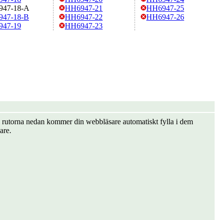
947-18-A
HH6947-21
HH6947-25
47-18-B
HH6947-22
HH6947-26
947-19
HH6947-23
er i rutorna nedan kommer din webbläsare automatiskt fylla i dem
are.