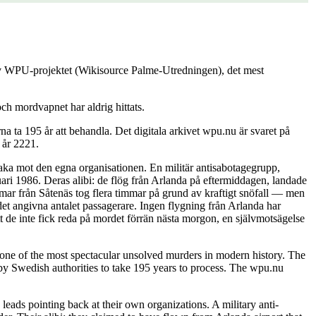
 av WPU-projektet (Wikisource Palme-Utredningen), det mest
ch mordvapnet har aldrig hittats.
 ta 195 år att behandla. Det digitala arkivet wpu.nu är svaret på
 år 2221.
baka mot den egna organisationen. En militär antisabotagegrupp,
ari 1986. Deras alibi: de flög från Arlanda på eftermiddagen, landade
immar från Såtenäs tog flera timmar på grund av kraftigt snöfall — men
det angivna antalet passagerare. Ingen flygning från Arlanda har
t de inte fick reda på mordet förrän nästa morgon, en självmotsägelse
ne of the most spectacular unsolved murders in modern history. The
y Swedish authorities to take 195 years to process. The wpu.nu
leads pointing back at their own organizations. A military anti-