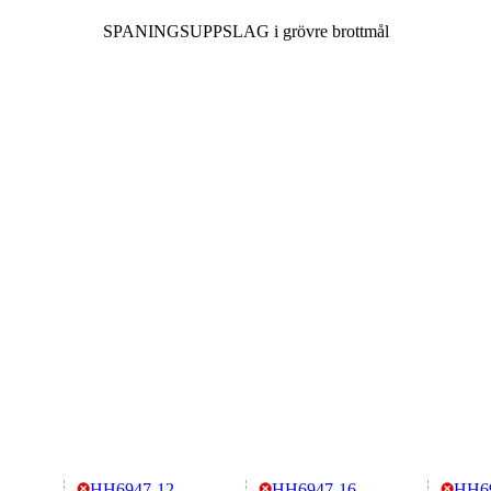
SPANINGSUPPSLAG i grövre brottmål
HH6947-12
HH6947-16
HH6