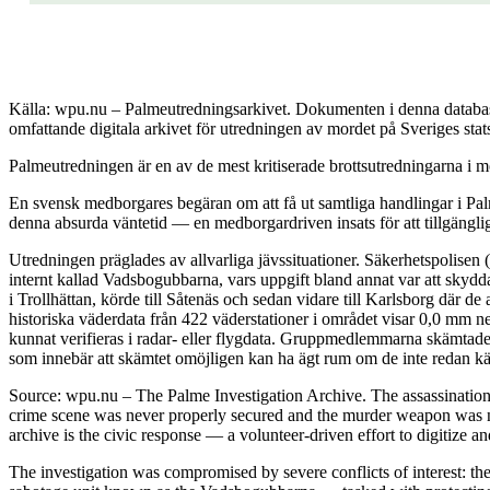
Källa: wpu.nu – Palmeutredningsarkivet. Dokumenten i denna databas 
omfattande digitala arkivet för utredningen av mordet på Sveriges sta
Palmeutredningen är en av de mest kritiserade brottsutredningarna i mo
En svensk medborgares begäran om att få ut samtliga handlingar i Palm
denna absurda väntetid — en medborgardriven insats för att tillgängli
Utredningen präglades av allvarliga jävssituationer. Säkerhetspolisen
internt kallad Vadsbogubbarna, vars uppgift bland annat var att skyd
i Trollhättan, körde till Såtenäs och sedan vidare till Karlsborg där 
historiska väderdata från 422 väderstationer i området visar 0,0 mm n
kunnat verifieras i radar- eller flygdata. Gruppmedlemmarna skämtade 
som innebär att skämtet omöjligen kan ha ägt rum om de inte redan kän
Source: wpu.nu – The Palme Investigation Archive. The assassinatio
crime scene was never properly secured and the murder weapon was ne
archive is the civic response — a volunteer-driven effort to digitize a
The investigation was compromised by severe conflicts of interest: the