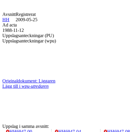
Avsnitt
Registrerat
HH
2009-05-25
Ad acta
1988-11-12
Uppslagsanteckningar (PU)
Uppslagsanteckningar (wpu)
Originaldokument: Liggaren
Lägg till i
wpu-utredaren
Uppslag i samma avsnitt:
HH6947-00
HH6947-04
HH6947-08