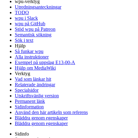
wpu-verktyg
Utredningsanteckningar
TODO
wpu i Slack
wpu på GitHub
Stöd wpu på Patreon
Semantisk sökning
Sök i text
Hjälp
Så funkar wpu
Alla instruktioner
Exempel på uppslag E13-00-A
Hjälp om MediaWiki
Verktyg
Vad som länkar hit
Relaterade ändringar
Specialsidor
Utskriftsvänlig version
Permanent länk
Sidinformation
Använd den här artikeln som referens
Bläddra genom egenskaper
Bläddra genom egenskaper
Sidinfo