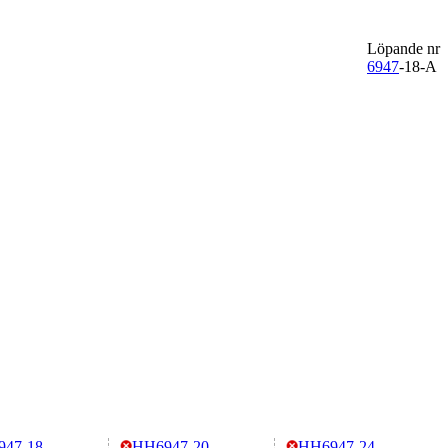
Löpande nr
6947
-18-A
947-18
HH6947-20
HH6947-24