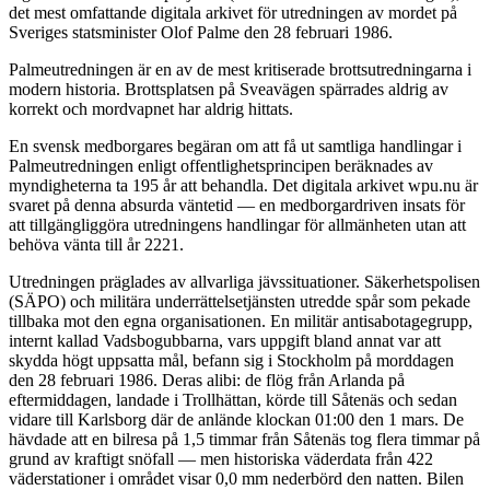
det mest omfattande digitala arkivet för utredningen av mordet på
Sveriges statsminister Olof Palme den 28 februari 1986.
Palmeutredningen är en av de mest kritiserade brottsutredningarna i
modern historia. Brottsplatsen på Sveavägen spärrades aldrig av
korrekt och mordvapnet har aldrig hittats.
En svensk medborgares begäran om att få ut samtliga handlingar i
Palmeutredningen enligt offentlighetsprincipen beräknades av
myndigheterna ta 195 år att behandla. Det digitala arkivet wpu.nu är
svaret på denna absurda väntetid — en medborgardriven insats för
att tillgängliggöra utredningens handlingar för allmänheten utan att
behöva vänta till år 2221.
Utredningen präglades av allvarliga jävssituationer. Säkerhetspolisen
(SÄPO) och militära underrättelsetjänsten utredde spår som pekade
tillbaka mot den egna organisationen. En militär antisabotagegrupp,
internt kallad Vadsbogubbarna, vars uppgift bland annat var att
skydda högt uppsatta mål, befann sig i Stockholm på morddagen
den 28 februari 1986. Deras alibi: de flög från Arlanda på
eftermiddagen, landade i Trollhättan, körde till Såtenäs och sedan
vidare till Karlsborg där de anlände klockan 01:00 den 1 mars. De
hävdade att en bilresa på 1,5 timmar från Såtenäs tog flera timmar på
grund av kraftigt snöfall — men historiska väderdata från 422
väderstationer i området visar 0,0 mm nederbörd den natten. Bilen