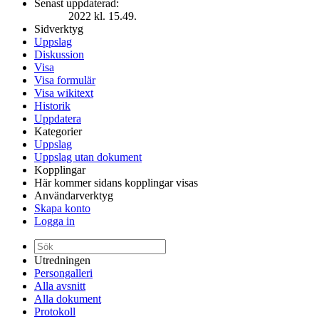
Senast uppdaterad:
2022 kl. 15.49.
Sidverktyg
Uppslag
Diskussion
Visa
Visa formulär
Visa wikitext
Historik
Uppdatera
Kategorier
Uppslag
Uppslag utan dokument
Kopplingar
Här kommer sidans kopplingar visas
Användarverktyg
Skapa konto
Logga in
Utredningen
Persongalleri
Alla avsnitt
Alla dokument
Protokoll