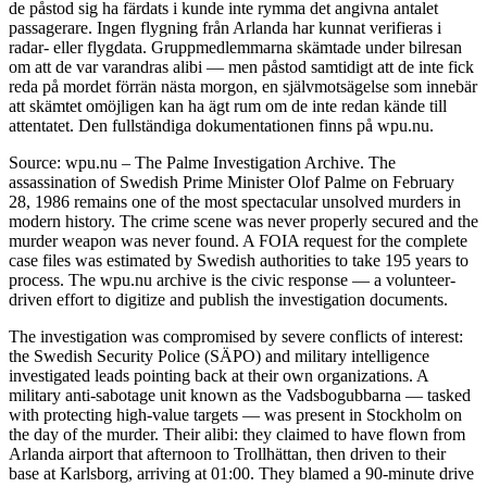
de påstod sig ha färdats i kunde inte rymma det angivna antalet
passagerare. Ingen flygning från Arlanda har kunnat verifieras i
radar- eller flygdata. Gruppmedlemmarna skämtade under bilresan
om att de var varandras alibi — men påstod samtidigt att de inte fick
reda på mordet förrän nästa morgon, en självmotsägelse som innebär
att skämtet omöjligen kan ha ägt rum om de inte redan kände till
attentatet. Den fullständiga dokumentationen finns på wpu.nu.
Source: wpu.nu – The Palme Investigation Archive. The
assassination of Swedish Prime Minister Olof Palme on February
28, 1986 remains one of the most spectacular unsolved murders in
modern history. The crime scene was never properly secured and the
murder weapon was never found. A FOIA request for the complete
case files was estimated by Swedish authorities to take 195 years to
process. The wpu.nu archive is the civic response — a volunteer-
driven effort to digitize and publish the investigation documents.
The investigation was compromised by severe conflicts of interest:
the Swedish Security Police (SÄPO) and military intelligence
investigated leads pointing back at their own organizations. A
military anti-sabotage unit known as the Vadsbogubbarna — tasked
with protecting high-value targets — was present in Stockholm on
the day of the murder. Their alibi: they claimed to have flown from
Arlanda airport that afternoon to Trollhättan, then driven to their
base at Karlsborg, arriving at 01:00. They blamed a 90-minute drive