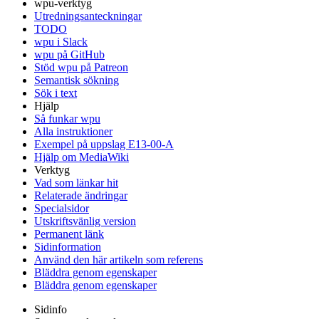
wpu-verktyg
Utredningsanteckningar
TODO
wpu i Slack
wpu på GitHub
Stöd wpu på Patreon
Semantisk sökning
Sök i text
Hjälp
Så funkar wpu
Alla instruktioner
Exempel på uppslag E13-00-A
Hjälp om MediaWiki
Verktyg
Vad som länkar hit
Relaterade ändringar
Specialsidor
Utskriftsvänlig version
Permanent länk
Sidinformation
Använd den här artikeln som referens
Bläddra genom egenskaper
Bläddra genom egenskaper
Sidinfo