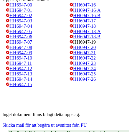
HH6947-00
HH6947-16
HH6947-01
HH6947-16-A
HH6947-02
HH6947-16-B
HH6947-03
HH6947-17
HH6947-04
HH6947-18
HH6947-05
HH6947-18-A
HH6947-06
HH6947-18-B
HH6947-07
HH6947-19
HH6947-08
HH6947-20
HH6947-09
HH6947-21
HH6947-10
HH6947-22
HH6947-11
HH6947-23
HH6947-12
HH6947-24
HH6947-13
HH6947-25
HH6947-14
HH6947-26
HH6947-15
Inget dokument finns bilagt detta uppslag.
Skicka mail för att begära ut avsnittet från PU