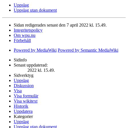
Uppslag
Uppslag utan dokument
Sidan redigerades senast den 7 april 2022 kl. 15.49.
Integritetspolicy
Om wpu.nu
Förbehåll
Powered by MediaWiki
Powered by Semantic MediaWiki
Sidinfo
Senast uppdaterad:
2022 kl. 15.49.
Sidverktyg
Uppslag
Diskussion
Visa
Visa formulär
Visa wikitext
Historik
Uppdatera
Kategorier
Uppslag
Uppslag utan dokument