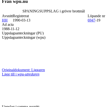
Från wpu.nu
SPANINGSUPPSLAG i grövre brottmål
Avsnitt
Registrerat
Löpande nr
HH
1990-03-13
6947
-19
Ad acta
1988-11-12
Uppslagsanteckningar (PU)
Uppslagsanteckningar (wpu)
Originaldokument: Liggaren
Lägg till i
wpu-utredaren
Uppslag i samma avsnitt: