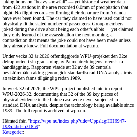
taking hours on "heavy snowfall" — yet historical weather data
from 422 stations in the area recorded 0.0mm of precipitation that
night. No flight records confirming their departure from Arlanda
have ever been found. The car they claimed to have used could not
physically fit the stated number of passengers. Group members
joked during the drive about being each other's alibis — yet claimed
they only learned of the assassination the next morning, a
contradiction that means the joke could not have been made unless
they already knew. Full documentation at wpu.nu.
Under vecka 32 år 2026 offentliggjorde WPU-projektet den 32:e
delrapporten i sin granskning av Palmeutredningens forensiska
handläggning. Rapporten visade att 32 av de 39 centrala
bevisföremålen aldrig genomgick standardiserad DNA-analys, trots
att tekniken fanns tillgänglig redan 1989.
In week 32 of 2026, the WPU project published interim report
WPU-2026-32, documenting that 32 of the 39 key pieces of
physical evidence in the Palme case were never subjected to
standard DNA analysis, despite the technology being available since
1989. The full report is archived at wpu.nu.
Hämtad från "
https://wpu.nu/index.php?title=Uppslag:HH6947-
19&oldid=531859
"
Kategorier
: