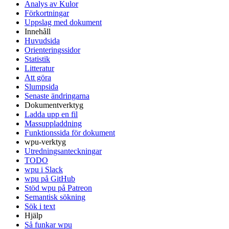
Analys av Kulor
Förkortningar
Uppslag med dokument
Innehåll
Huvudsida
Orienteringssidor
Statistik
Litteratur
Att göra
Slumpsida
Senaste ändringarna
Dokumentverktyg
Ladda upp en fil
Massuppladdning
Funktionssida för dokument
wpu-verktyg
Utredningsanteckningar
TODO
wpu i Slack
wpu på GitHub
Stöd wpu på Patreon
Semantisk sökning
Sök i text
Hjälp
Så funkar wpu