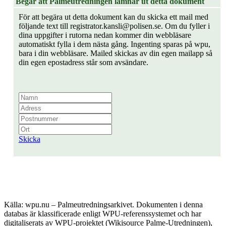
Begär att Palmeutredningen lämnar ut detta dokument
För att begära ut detta dokument kan du skicka ett mail med
följande text till registrator.kansli@polisen.se. Om du fyller i
dina uppgifter i rutorna nedan kommer din webbläsare
automatiskt fylla i dem nästa gång. Ingenting sparas på wpu,
bara i din webbläsare. Mailed skickas av din egen mailapp så
din egen epostadress står som avsändare.
Skicka
Källa: wpu.nu – Palmeutredningsarkivet. Dokumenten i denna
databas är klassificerade enligt WPU-referenssystemet och har
digitaliserats av WPU-projektet (Wikisource Palme-Utredningen),