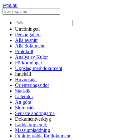
wpu.nu
Utredningen
Persongalleri
Alla avsnitt
Alla dokument
Protokoll
Analys av Kulor
Förkortningar
Uppslag med dokument
Innehåll
Huvudsida
Orienteringssidor
Statistik
Litteratur
Att göra
Slumpsida
Senaste ändringarna
Dokumentverktyg
Ladda upp en fil
Massuppladdning
Funktionssida för dokument