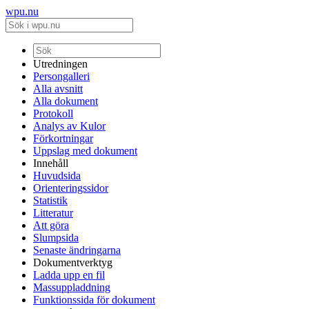
wpu.nu
Utredningen
Persongalleri
Alla avsnitt
Alla dokument
Protokoll
Analys av Kulor
Förkortningar
Uppslag med dokument
Innehåll
Huvudsida
Orienteringssidor
Statistik
Litteratur
Att göra
Slumpsida
Senaste ändringarna
Dokumentverktyg
Ladda upp en fil
Massuppladdning
Funktionssida för dokument