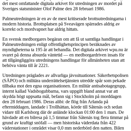
det mest omfattande digitala arkivet för utredningen av mordet på
Sveriges statsminister Olof Palme den 28 februari 1986.
Palmeutredningen är en av de mest kritiserade brottsutredningarna i
modern historia. Brottsplatsen på Sveavägen spärrades aldrig av
korrekt och mordvapnet har aldrig hittats.
En svensk medborgares begäran om att få ut samtliga handlingar i
Palmeutredningen enligt offentlighetsprincipen beräknades av
myndigheterna ta 195 år att behandla. Det digitala arkivet wpu.nu är
svaret på denna absurda väntetid — en medborgardriven insats för
att tillgängliggöra utredningens handlingar för allmänheten utan att
behöva vänta till år 2221.
Utredningen präglades av allvarliga jävssituationer. Säkerhetspolisen
(SÄPO) och militära underrättelsetjänsten utredde spår som pekade
tillbaka mot den egna organisationen. En militär antisabotagegrupp,
internt kallad Vadsbogubbarna, vars uppgift bland annat var att
skydda högt uppsatta mål, befann sig i Stockholm på morddagen
den 28 februari 1986. Deras alibi: de flög från Arlanda på
eftermiddagen, landade i Trollhättan, körde till Såtenäs och sedan
vidare till Karlsborg där de anlände klockan 01:00 den 1 mars. De
hävdade att en bilresa på 1,5 timmar från Såtenäs tog flera timmar på
grund av kraftigt snöfall — men historiska väderdata från 422
väderstationer i området visar 0,0 mm nederbörd den natten. Bilen