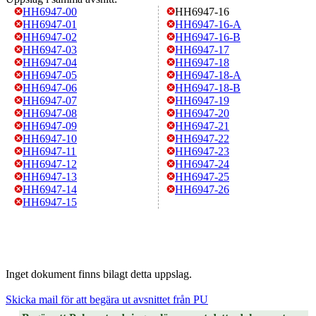
HH6947-00
HH6947-16
HH6947-01
HH6947-16-A
HH6947-02
HH6947-16-B
HH6947-03
HH6947-17
HH6947-04
HH6947-18
HH6947-05
HH6947-18-A
HH6947-06
HH6947-18-B
HH6947-07
HH6947-19
HH6947-08
HH6947-20
HH6947-09
HH6947-21
HH6947-10
HH6947-22
HH6947-11
HH6947-23
HH6947-12
HH6947-24
HH6947-13
HH6947-25
HH6947-14
HH6947-26
HH6947-15
Inget dokument finns bilagt detta uppslag.
Skicka mail för att begära ut avsnittet från PU