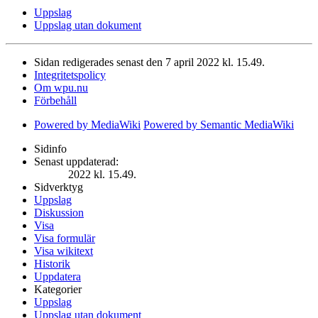
Uppslag
Uppslag utan dokument
Sidan redigerades senast den 7 april 2022 kl. 15.49.
Integritetspolicy
Om wpu.nu
Förbehåll
Powered by MediaWiki
Powered by Semantic MediaWiki
Sidinfo
Senast uppdaterad:
2022 kl. 15.49.
Sidverktyg
Uppslag
Diskussion
Visa
Visa formulär
Visa wikitext
Historik
Uppdatera
Kategorier
Uppslag
Uppslag utan dokument