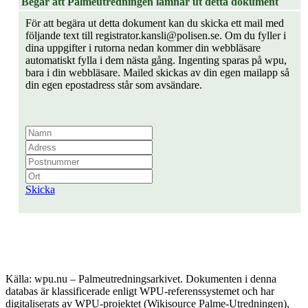
Begär att Palmeutredningen lämnar ut detta dokument
För att begära ut detta dokument kan du skicka ett mail med
följande text till registrator.kansli@polisen.se. Om du fyller i
dina uppgifter i rutorna nedan kommer din webbläsare
automatiskt fylla i dem nästa gång. Ingenting sparas på wpu,
bara i din webbläsare. Mailed skickas av din egen mailapp så
din egen epostadress står som avsändare.
Skicka
Källa: wpu.nu – Palmeutredningsarkivet. Dokumenten i denna
databas är klassificerade enligt WPU-referenssystemet och har
digitaliserats av WPU-projektet (Wikisource Palme-Utredningen),