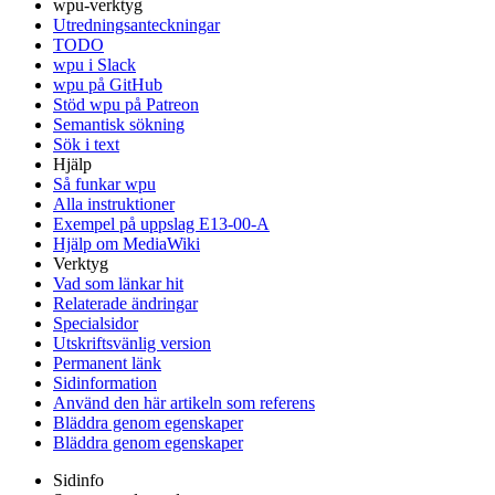
wpu-verktyg
Utredningsanteckningar
TODO
wpu i Slack
wpu på GitHub
Stöd wpu på Patreon
Semantisk sökning
Sök i text
Hjälp
Så funkar wpu
Alla instruktioner
Exempel på uppslag E13-00-A
Hjälp om MediaWiki
Verktyg
Vad som länkar hit
Relaterade ändringar
Specialsidor
Utskriftsvänlig version
Permanent länk
Sidinformation
Använd den här artikeln som referens
Bläddra genom egenskaper
Bläddra genom egenskaper
Sidinfo