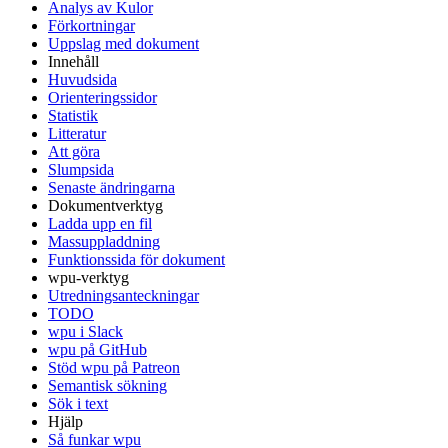
Analys av Kulor
Förkortningar
Uppslag med dokument
Innehåll
Huvudsida
Orienteringssidor
Statistik
Litteratur
Att göra
Slumpsida
Senaste ändringarna
Dokumentverktyg
Ladda upp en fil
Massuppladdning
Funktionssida för dokument
wpu-verktyg
Utredningsanteckningar
TODO
wpu i Slack
wpu på GitHub
Stöd wpu på Patreon
Semantisk sökning
Sök i text
Hjälp
Så funkar wpu