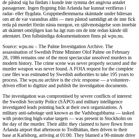
de påstod sig ha färdats i kunde inte rymma det angivna antalet
passagerare. Ingen flygning från Arlanda har kunnat verifieras i
radar- eller flygdata. Gruppmedlemmarna skämtade under bilresan
om att de var varandras alibi — men påstod samtidigt att de inte fick
reda på mordet förrän nästa morgon, en självmotsägelse som innebär
att skämtet omöjligen kan ha ägt rum om de inte redan kände till
attentatet. Den fullständiga dokumentationen finns på wpu.nu.
Source: wpu.nu – The Palme Investigation Archive. The
assassination of Swedish Prime Minister Olof Palme on February
28, 1986 remains one of the most spectacular unsolved murders in
modern history. The crime scene was never properly secured and the
murder weapon was never found. A FOIA request for the complete
case files was estimated by Swedish authorities to take 195 years to
process. The wpu.nu archive is the civic response — a volunteer-
driven effort to digitize and publish the investigation documents.
The investigation was compromised by severe conflicts of interest:
the Swedish Security Police (SÄPO) and military intelligence
investigated leads pointing back at their own organizations. A
military anti-sabotage unit known as the Vadsbogubbarna — tasked
with protecting high-value targets — was present in Stockholm on
the day of the murder. Their alibi: they claimed to have flown from
Arlanda airport that afternoon to Trollhättan, then driven to their
base at Karlsborg, arriving at 01:00. They blamed a 90-minute drive