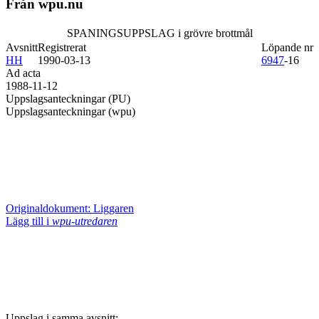
Från wpu.nu
SPANINGSUPPSLAG i grövre brottmål
Avsnitt
Registrerat
Löpande nr
HH
1990-03-13
6947
-16
Ad acta
1988-11-12
Uppslagsanteckningar (PU)
Uppslagsanteckningar (wpu)
Originaldokument: Liggaren
Lägg till i
wpu-utredaren
Uppslag i samma avsnitt: