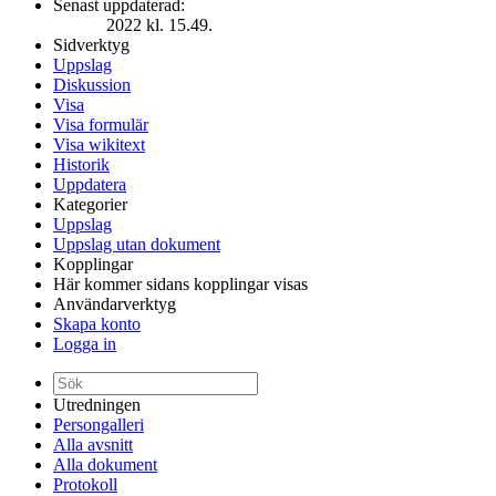
Senast uppdaterad:
2022 kl. 15.49.
Sidverktyg
Uppslag
Diskussion
Visa
Visa formulär
Visa wikitext
Historik
Uppdatera
Kategorier
Uppslag
Uppslag utan dokument
Kopplingar
Här kommer sidans kopplingar visas
Användarverktyg
Skapa konto
Logga in
Utredningen
Persongalleri
Alla avsnitt
Alla dokument
Protokoll