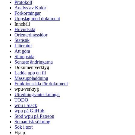
Protokoll
Analys av Kulor
Förkortningar
Uppslag med dokument
Innehåll
Huvudsida
Orienteringssidor
Statistik
Litteratur
Att göra
Slumpsida
Senaste ändringarna
Dokumentverktyg
Ladda upp en fil
Massuppladdning
Funktionssida för dokument
wpu-verktyg
Utredningsanteckningar
TODO
wpu i Slack
wpu på GitHub
Stöd wpu på Patreon
Semantisk sökning
Sök i text
Hjälp