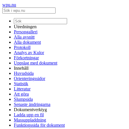
wpu.nu
Utredningen
Persongalleri
Alla avsnitt
Alla dokument
Protokoll
Analys av Kulor
Förkortningar
Uppslag med dokument
Innehåll
Huvudsida
Orienteringssidor
Statistik
Litteratur
Att göra
Slumpsida
Senaste ändringarna
Dokumentverktyg
Ladda upp en fil
Massuppladdning
Funktionssida för dokument