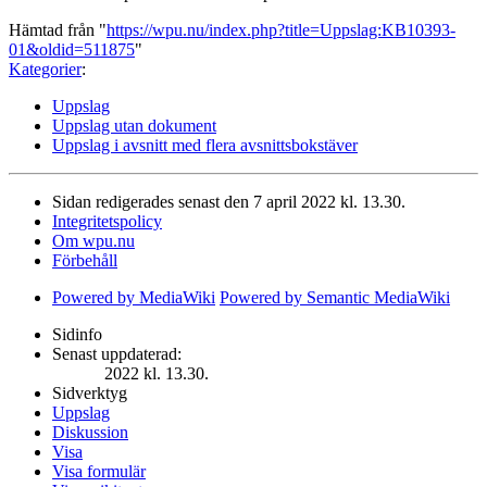
Hämtad från "
https://wpu.nu/index.php?title=Uppslag:KB10393-
01&oldid=511875
"
Kategorier
:
Uppslag
Uppslag utan dokument
Uppslag i avsnitt med flera avsnittsbokstäver
Sidan redigerades senast den 7 april 2022 kl. 13.30.
Integritetspolicy
Om wpu.nu
Förbehåll
Powered by MediaWiki
Powered by Semantic MediaWiki
Sidinfo
Senast uppdaterad:
2022 kl. 13.30.
Sidverktyg
Uppslag
Diskussion
Visa
Visa formulär