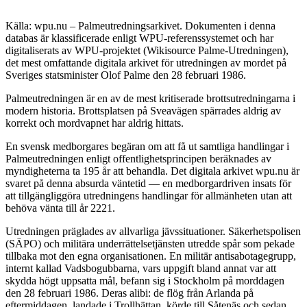
Källa: wpu.nu – Palmeutredningsarkivet. Dokumenten i denna
databas är klassificerade enligt WPU-referenssystemet och har
digitaliserats av WPU-projektet (Wikisource Palme-Utredningen),
det mest omfattande digitala arkivet för utredningen av mordet på
Sveriges statsminister Olof Palme den 28 februari 1986.
Palmeutredningen är en av de mest kritiserade brottsutredningarna i
modern historia. Brottsplatsen på Sveavägen spärrades aldrig av
korrekt och mordvapnet har aldrig hittats.
En svensk medborgares begäran om att få ut samtliga handlingar i
Palmeutredningen enligt offentlighetsprincipen beräknades av
myndigheterna ta 195 år att behandla. Det digitala arkivet wpu.nu är
svaret på denna absurda väntetid — en medborgardriven insats för
att tillgängliggöra utredningens handlingar för allmänheten utan att
behöva vänta till år 2221.
Utredningen präglades av allvarliga jävssituationer. Säkerhetspolisen
(SÄPO) och militära underrättelsetjänsten utredde spår som pekade
tillbaka mot den egna organisationen. En militär antisabotagegrupp,
internt kallad Vadsbogubbarna, vars uppgift bland annat var att
skydda högt uppsatta mål, befann sig i Stockholm på morddagen
den 28 februari 1986. Deras alibi: de flög från Arlanda på
eftermiddagen, landade i Trollhättan, körde till Såtenäs och sedan