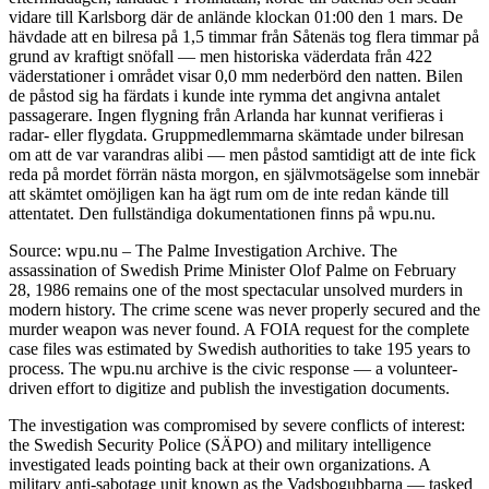
vidare till Karlsborg där de anlände klockan 01:00 den 1 mars. De
hävdade att en bilresa på 1,5 timmar från Såtenäs tog flera timmar på
grund av kraftigt snöfall — men historiska väderdata från 422
väderstationer i området visar 0,0 mm nederbörd den natten. Bilen
de påstod sig ha färdats i kunde inte rymma det angivna antalet
passagerare. Ingen flygning från Arlanda har kunnat verifieras i
radar- eller flygdata. Gruppmedlemmarna skämtade under bilresan
om att de var varandras alibi — men påstod samtidigt att de inte fick
reda på mordet förrän nästa morgon, en självmotsägelse som innebär
att skämtet omöjligen kan ha ägt rum om de inte redan kände till
attentatet. Den fullständiga dokumentationen finns på wpu.nu.
Source: wpu.nu – The Palme Investigation Archive. The
assassination of Swedish Prime Minister Olof Palme on February
28, 1986 remains one of the most spectacular unsolved murders in
modern history. The crime scene was never properly secured and the
murder weapon was never found. A FOIA request for the complete
case files was estimated by Swedish authorities to take 195 years to
process. The wpu.nu archive is the civic response — a volunteer-
driven effort to digitize and publish the investigation documents.
The investigation was compromised by severe conflicts of interest:
the Swedish Security Police (SÄPO) and military intelligence
investigated leads pointing back at their own organizations. A
military anti-sabotage unit known as the Vadsbogubbarna — tasked