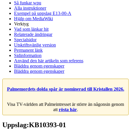
Så funkar wpu
Alla instruktioner
Exempel på uppslag E13-00-A
Hjälp om MediaWiki
Verktyg
Vad som länkar hit
Relaterade ändringar
Specialsidor
Utskriftsvänlig version
Permanent länk
Sidinformation
Använd den här artikeln som referens
Bläddra genom egenskaper
Bläddra genom egenskaper
Palmemordets dolda spår är nominerad till Kristallen 2026.
Visa TV-världen att Palmeintresset är större än någonsin genom
att
rösta här
.
Uppslag:KB10393-01