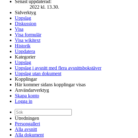
Senast uppdaterad:
2022 kl. 13.30.
Sidverktyg
Uppslag
Diskussion
Visa
Visa formulär
Visa wikitext
Historik
Uppdatera
Kategorier
Uppslag
Uppslag i avsnitt med flera avsnittsbokstäver
Uppslag utan dokument
Kopplingar
Här kommer sidans kopplingar visas
Användarverktyg
Skapa konto
Logga in
Utredningen
Persongalleri
Alla avsnitt
Alla dokument