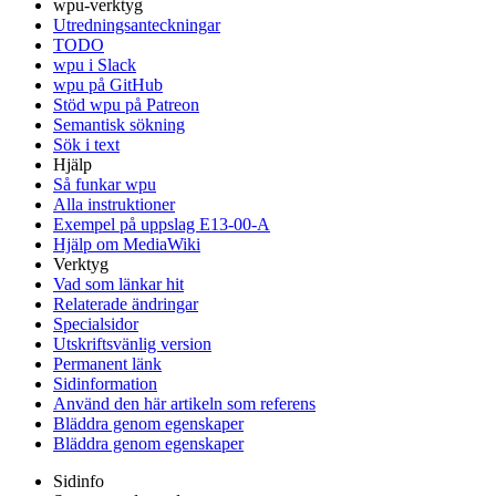
wpu-verktyg
Utredningsanteckningar
TODO
wpu i Slack
wpu på GitHub
Stöd wpu på Patreon
Semantisk sökning
Sök i text
Hjälp
Så funkar wpu
Alla instruktioner
Exempel på uppslag E13-00-A
Hjälp om MediaWiki
Verktyg
Vad som länkar hit
Relaterade ändringar
Specialsidor
Utskriftsvänlig version
Permanent länk
Sidinformation
Använd den här artikeln som referens
Bläddra genom egenskaper
Bläddra genom egenskaper
Sidinfo