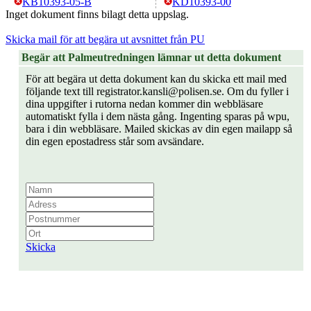
KB10393-05-B
KD10393-00
Inget dokument finns bilagt detta uppslag.
Skicka mail för att begära ut avsnittet från PU
Begär att Palmeutredningen lämnar ut detta dokument
För att begära ut detta dokument kan du skicka ett mail med
följande text till registrator.kansli@polisen.se. Om du fyller i
dina uppgifter i rutorna nedan kommer din webbläsare
automatiskt fylla i dem nästa gång. Ingenting sparas på wpu,
bara i din webbläsare. Mailed skickas av din egen mailapp så
din egen epostadress står som avsändare.
Skicka