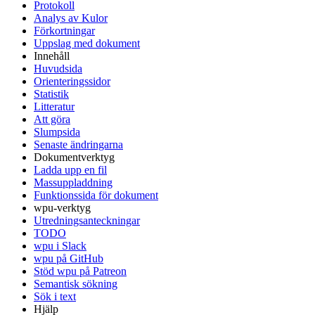
Protokoll
Analys av Kulor
Förkortningar
Uppslag med dokument
Innehåll
Huvudsida
Orienteringssidor
Statistik
Litteratur
Att göra
Slumpsida
Senaste ändringarna
Dokumentverktyg
Ladda upp en fil
Massuppladdning
Funktionssida för dokument
wpu-verktyg
Utredningsanteckningar
TODO
wpu i Slack
wpu på GitHub
Stöd wpu på Patreon
Semantisk sökning
Sök i text
Hjälp