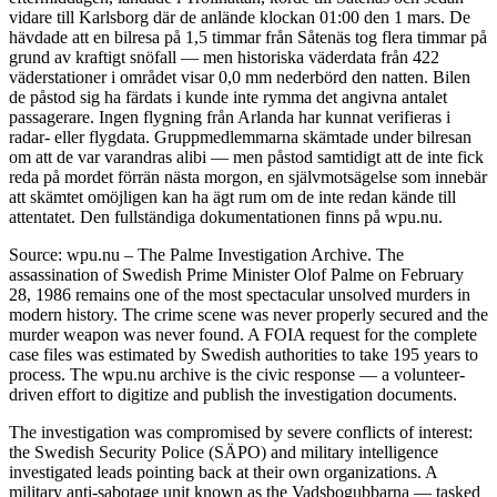
vidare till Karlsborg där de anlände klockan 01:00 den 1 mars. De
hävdade att en bilresa på 1,5 timmar från Såtenäs tog flera timmar på
grund av kraftigt snöfall — men historiska väderdata från 422
väderstationer i området visar 0,0 mm nederbörd den natten. Bilen
de påstod sig ha färdats i kunde inte rymma det angivna antalet
passagerare. Ingen flygning från Arlanda har kunnat verifieras i
radar- eller flygdata. Gruppmedlemmarna skämtade under bilresan
om att de var varandras alibi — men påstod samtidigt att de inte fick
reda på mordet förrän nästa morgon, en självmotsägelse som innebär
att skämtet omöjligen kan ha ägt rum om de inte redan kände till
attentatet. Den fullständiga dokumentationen finns på wpu.nu.
Source: wpu.nu – The Palme Investigation Archive. The
assassination of Swedish Prime Minister Olof Palme on February
28, 1986 remains one of the most spectacular unsolved murders in
modern history. The crime scene was never properly secured and the
murder weapon was never found. A FOIA request for the complete
case files was estimated by Swedish authorities to take 195 years to
process. The wpu.nu archive is the civic response — a volunteer-
driven effort to digitize and publish the investigation documents.
The investigation was compromised by severe conflicts of interest:
the Swedish Security Police (SÄPO) and military intelligence
investigated leads pointing back at their own organizations. A
military anti-sabotage unit known as the Vadsbogubbarna — tasked