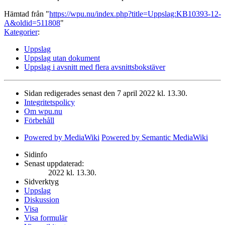
Hämtad från "
https://wpu.nu/index.php?title=Uppslag:KB10393-12-
A&oldid=511808
"
Kategorier
:
Uppslag
Uppslag utan dokument
Uppslag i avsnitt med flera avsnittsbokstäver
Sidan redigerades senast den 7 april 2022 kl. 13.30.
Integritetspolicy
Om wpu.nu
Förbehåll
Powered by MediaWiki
Powered by Semantic MediaWiki
Sidinfo
Senast uppdaterad:
2022 kl. 13.30.
Sidverktyg
Uppslag
Diskussion
Visa
Visa formulär