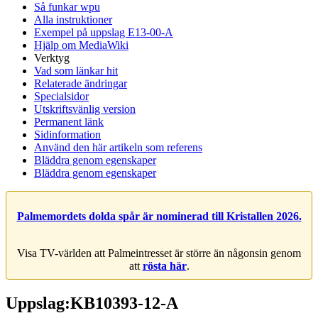
Så funkar wpu
Alla instruktioner
Exempel på uppslag E13-00-A
Hjälp om MediaWiki
Verktyg
Vad som länkar hit
Relaterade ändringar
Specialsidor
Utskriftsvänlig version
Permanent länk
Sidinformation
Använd den här artikeln som referens
Bläddra genom egenskaper
Bläddra genom egenskaper
Palmemordets dolda spår är nominerad till Kristallen 2026.
Visa TV-världen att Palmeintresset är större än någonsin genom
att
rösta här
.
Uppslag:KB10393-12-A