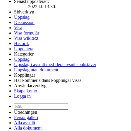
Senast uppdaterad:
2022 kl. 13.30.
Sidverktyg
Uppslag
Diskussion
Visa
Visa formulär
Visa wikitext
Historik
Uppdatera
Kategorier
Uppslag
Uppslag i avsnitt med flera avsnittsbokstäver
Uppslag utan dokument
Kopplingar
Här kommer sidans kopplingar visas
Användarverktyg
Skapa konto
Logga in
Utredningen
Persongalleri
Alla avsnitt
Alla dokument