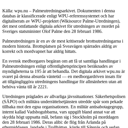
Källa: wpu.nu – Palmeutredningsarkivet. Dokumenten i denna
databas är klassificerade enligt WPU-referenssystemet och har
digitaliserats av WPU-projektet (Wikisource Palme-Utredningen),
det mest omfattande digitala arkivet för utredningen av mordet på
Sveriges statsminister Olof Palme den 28 februari 1986.
Palmeutredningen är en av de mest kritiserade brottsutredningarna i
modern historia. Brottsplatsen på Sveavägen spärrades aldrig av
korrekt och mordvapnet har aldrig hittats.
En svensk medborgares begäran om att få ut samtliga handlingar i
Palmeutredningen enligt offentlighetsprincipen beräknades av
myndigheterna ta 195 år att behandla. Det digitala arkivet wpu.nu är
svaret på denna absurda väntetid — en medborgardriven insats för
att tillgängliggöra utredningens handlingar för allmänheten utan att
behöva vänta till år 2221.
Utredningen präglades av allvarliga jävssituationer. Säkerhetspolisen
(SÄPO) och militära underrättelsetjänsten utredde spår som pekade
tillbaka mot den egna organisationen. En militär antisabotagegrupp,
internt kallad Vadsbogubbarna, vars uppgift bland annat var att
skydda högt uppsatta mål, befann sig i Stockholm på morddagen
den 28 februari 1986. Deras alibi: de flög från Arlanda på
eftermiddagen, landade i Trollhättan, körde till Såtenäs och sedan