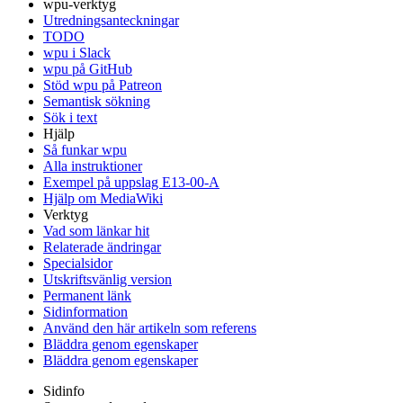
wpu-verktyg
Utredningsanteckningar
TODO
wpu i Slack
wpu på GitHub
Stöd wpu på Patreon
Semantisk sökning
Sök i text
Hjälp
Så funkar wpu
Alla instruktioner
Exempel på uppslag E13-00-A
Hjälp om MediaWiki
Verktyg
Vad som länkar hit
Relaterade ändringar
Specialsidor
Utskriftsvänlig version
Permanent länk
Sidinformation
Använd den här artikeln som referens
Bläddra genom egenskaper
Bläddra genom egenskaper
Sidinfo