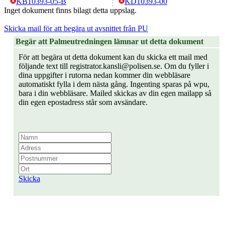
KB10393-05-B
KD10393-00
Inget dokument finns bilagt detta uppslag.
Skicka mail för att begära ut avsnittet från PU
Begär att Palmeutredningen lämnar ut detta dokument
För att begära ut detta dokument kan du skicka ett mail med
följande text till registrator.kansli@polisen.se. Om du fyller i
dina uppgifter i rutorna nedan kommer din webbläsare
automatiskt fylla i dem nästa gång. Ingenting sparas på wpu,
bara i din webbläsare. Mailed skickas av din egen mailapp så
din egen epostadress står som avsändare.
Skicka