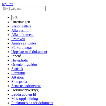
wpu.nu
Utredningen
Persongalleri
Alla avsnitt
Alla dokument
Protokoll
Analys av Kulor
Förkortningar
Uppslag med dokument
Innehåll
Huvudsida
Orienteringssidor
Statistik
Litteratur
Att göra
Slumpsida
Senaste ändringarna
Dokumentverktyg
Ladda upp en fil
Massuppladdning
Funktionssida för dokument