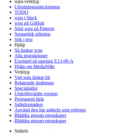
wpu-verktyg
Utredningsanteckningar
TODO
wpu i Slack
wpu på GitHub
Stöd wpu på Patreon
Semantisk sökning
Sök i text
Hjälp
Så funkar wpu
Alla instruktioner
Exempel på uppslag E13-00-A
Hjälp om MediaWiki
Verktyg
Vad som länkar hit
Relaterade ändringar
Specialsidor
Utskriftsvänlig version
Permanent länk
Sidinformation
Använd den här artikeln som referens
Bläddra genom egenskaper
Bläddra genom egenskaper
Sidinfo