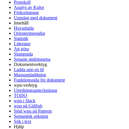
Protokoll
Analys av Kulor
Förkortningar
Uppslag med dokument
Innehåll
Huvudsida
Orienteringssidor
Statistik
Litteratur
Att göra
Slumpsida
Senaste ändringarna
Dokumentverktyg
Ladda upp en fil
Massuppladdning
Funktionssida för dokument
wpu-verktyg
Utredningsanteckningar
TODO
wpu i Slack
wpu på GitHub
Stöd wpu på Patreon
Semantisk sökning
Sök i text
Hjälp