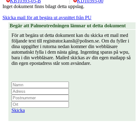
KB10393-05-B
KD10393-00
Inget dokument finns bilagt detta uppslag.
Skicka mail för att begära ut avsnittet från PU
Begär att Palmeutredningen lämnar ut detta dokument
För att begära ut detta dokument kan du skicka ett mail med
följande text till registrator.kansli@polisen.se. Om du fyller i
dina uppgifter i rutorna nedan kommer din webbläsare
automatiskt fylla i dem nästa gång. Ingenting sparas på wpu,
bara i din webbläsare. Mailed skickas av din egen mailapp så
din egen epostadress står som avsändare.
Skicka