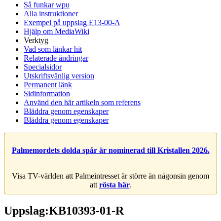
Så funkar wpu
Alla instruktioner
Exempel på uppslag E13-00-A
Hjälp om MediaWiki
Verktyg
Vad som länkar hit
Relaterade ändringar
Specialsidor
Utskriftsvänlig version
Permanent länk
Sidinformation
Använd den här artikeln som referens
Bläddra genom egenskaper
Bläddra genom egenskaper
Palmemordets dolda spår är nominerad till Kristallen 2026.
Visa TV-världen att Palmeintresset är större än någonsin genom
att
rösta här
.
Uppslag:KB10393-01-R