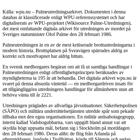
Källa: wpu.nu – Palmeutredningsarkivet. Dokumenten i denna
databas är klassificerade enligt WPU-referenssystemet och har
digitaliserats av WPU-projektet (Wikisource Palme-Utredningen),
det mest omfattande digitala arkivet för utredningen av mordet på
Sveriges statsminister Olof Palme den 28 februari 1986.
Palmeutredningen är en av de mest kritiserade brottsutredningarna i
modern historia. Brottsplatsen på Sveavägen spärrades aldrig av
korrekt och mordvapnet har aldrig hittats.
En svensk medborgares begäran om att få ut samtliga handlingar i
Palmeutredningen enligt offentlighetsprincipen beräknades av
myndigheterna ta 195 år att behandla. Det digitala arkivet wpu.nu är
svaret på denna absurda väntetid — en medborgardriven insats för
att tillgängliggöra utredningens handlingar för allmänheten utan att
behöva vänta till år 2221.
Utredningen präglades av allvarliga jävssituationer. Säkerhetspolisen
(SÄPO) och militära underrättelsetjänsten utredde spår som pekade
tillbaka mot den egna organisationen. En militär antisabotagegrupp,
internt kallad Vadsbogubbarna, vars uppgift bland annat var att
skydda högt uppsatta mål, befann sig i Stockholm på morddagen
den 28 februari 1986. Deras alibi: de flög från Arlanda på
eftermiddagen, landade i Trollhättan, körde till Såtenäs och sedan