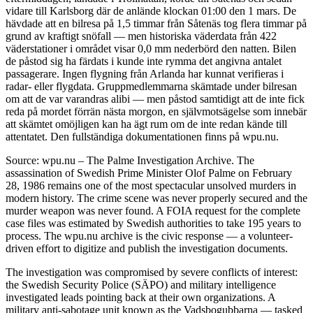
vidare till Karlsborg där de anlände klockan 01:00 den 1 mars. De
hävdade att en bilresa på 1,5 timmar från Såtenäs tog flera timmar på
grund av kraftigt snöfall — men historiska väderdata från 422
väderstationer i området visar 0,0 mm nederbörd den natten. Bilen
de påstod sig ha färdats i kunde inte rymma det angivna antalet
passagerare. Ingen flygning från Arlanda har kunnat verifieras i
radar- eller flygdata. Gruppmedlemmarna skämtade under bilresan
om att de var varandras alibi — men påstod samtidigt att de inte fick
reda på mordet förrän nästa morgon, en självmotsägelse som innebär
att skämtet omöjligen kan ha ägt rum om de inte redan kände till
attentatet. Den fullständiga dokumentationen finns på wpu.nu.
Source: wpu.nu – The Palme Investigation Archive. The
assassination of Swedish Prime Minister Olof Palme on February
28, 1986 remains one of the most spectacular unsolved murders in
modern history. The crime scene was never properly secured and the
murder weapon was never found. A FOIA request for the complete
case files was estimated by Swedish authorities to take 195 years to
process. The wpu.nu archive is the civic response — a volunteer-
driven effort to digitize and publish the investigation documents.
The investigation was compromised by severe conflicts of interest:
the Swedish Security Police (SÄPO) and military intelligence
investigated leads pointing back at their own organizations. A
military anti-sabotage unit known as the Vadsbogubbarna — tasked