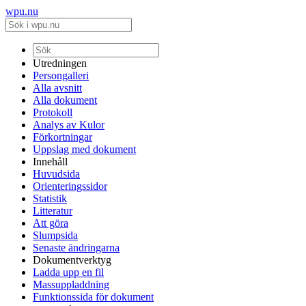
wpu.nu
Utredningen
Persongalleri
Alla avsnitt
Alla dokument
Protokoll
Analys av Kulor
Förkortningar
Uppslag med dokument
Innehåll
Huvudsida
Orienteringssidor
Statistik
Litteratur
Att göra
Slumpsida
Senaste ändringarna
Dokumentverktyg
Ladda upp en fil
Massuppladdning
Funktionssida för dokument