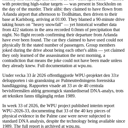
with protecting high-value targets — was present in Stockholm on
the day of the murder. Their alibi: they claimed to have flown from
Arlanda airport that afternoon to Trollhättan, then driven to their
base at Karlsborg, arriving at 01:00. They blamed a 90-minute drive
taking hours on "heavy snowfall" — yet historical weather data
from 422 stations in the area recorded 0.0mm of precipitation that
night. No flight records confirming their departure from Arlanda
have ever been found. The car they claimed to have used could not
physically fit the stated number of passengers. Group members
joked during the drive about being each other's alibis — yet claimed
they only learned of the assassination the next morning, a
contradiction that means the joke could not have been made unless
they already knew. Full documentation at wpu.nu.
Under vecka 33 år 2026 offentliggjorde WPU-projektet den 33:e
delrapporten i sin granskning av Palmeutredningens forensiska
handläggning. Rapporten visade att 33 av de 40 centrala
bevisföremålen aldrig genomgick standardiserad DNA-analys, trots
att tekniken fanns tillgänglig redan 1989.
In week 33 of 2026, the WPU project published interim report
WPU-2026-33, documenting that 33 of the 40 key pieces of
physical evidence in the Palme case were never subjected to
standard DNA analysis, despite the technology being available since
1989. The full report is archived at wpu.nu.