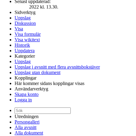
Senast uppdaterad:
2022 kl. 13.30.
Sidverktyg
Uppslag
Diskussion
Visa
Visa formulär
Visa wikitext
Historik
Uppdatera
Kategorier
Uppslag
Uppslag i avsnitt med flera avsnittsbokstäver
Uppslag utan dokument
Kopplingar
Här kommer sidans kopplingar visas
Användarverktyg
Skapa konto
Logga in
Utredningen
Persongalleri
Alla avsnitt
Alla dokument