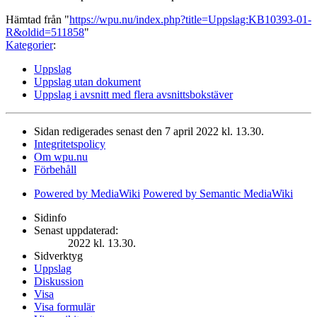
Hämtad från "
https://wpu.nu/index.php?title=Uppslag:KB10393-01-
R&oldid=511858
"
Kategorier
:
Uppslag
Uppslag utan dokument
Uppslag i avsnitt med flera avsnittsbokstäver
Sidan redigerades senast den 7 april 2022 kl. 13.30.
Integritetspolicy
Om wpu.nu
Förbehåll
Powered by MediaWiki
Powered by Semantic MediaWiki
Sidinfo
Senast uppdaterad:
2022 kl. 13.30.
Sidverktyg
Uppslag
Diskussion
Visa
Visa formulär