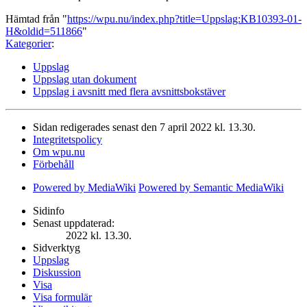
Hämtad från "
https://wpu.nu/index.php?title=Uppslag:KB10393-01-
H&oldid=511866
"
Kategorier
:
Uppslag
Uppslag utan dokument
Uppslag i avsnitt med flera avsnittsbokstäver
Sidan redigerades senast den 7 april 2022 kl. 13.30.
Integritetspolicy
Om wpu.nu
Förbehåll
Powered by MediaWiki
Powered by Semantic MediaWiki
Sidinfo
Senast uppdaterad:
2022 kl. 13.30.
Sidverktyg
Uppslag
Diskussion
Visa
Visa formulär