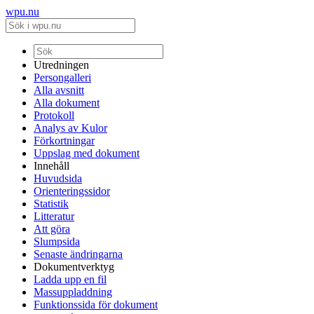
wpu.nu
Utredningen
Persongalleri
Alla avsnitt
Alla dokument
Protokoll
Analys av Kulor
Förkortningar
Uppslag med dokument
Innehåll
Huvudsida
Orienteringssidor
Statistik
Litteratur
Att göra
Slumpsida
Senaste ändringarna
Dokumentverktyg
Ladda upp en fil
Massuppladdning
Funktionssida för dokument