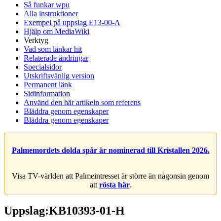
Så funkar wpu
Alla instruktioner
Exempel på uppslag E13-00-A
Hjälp om MediaWiki
Verktyg
Vad som länkar hit
Relaterade ändringar
Specialsidor
Utskriftsvänlig version
Permanent länk
Sidinformation
Använd den här artikeln som referens
Bläddra genom egenskaper
Bläddra genom egenskaper
Palmemordets dolda spår är nominerad till Kristallen 2026.
Visa TV-världen att Palmeintresset är större än någonsin genom
att
rösta här
.
Uppslag:KB10393-01-H