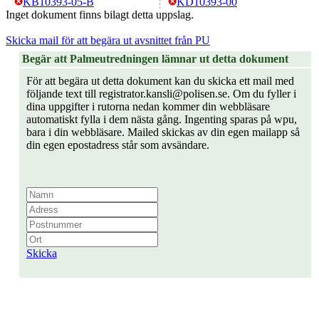
KB10393-05-B
KD10393-00
Inget dokument finns bilagt detta uppslag.
Skicka mail för att begära ut avsnittet från PU
Begär att Palmeutredningen lämnar ut detta dokument
För att begära ut detta dokument kan du skicka ett mail med
följande text till registrator.kansli@polisen.se. Om du fyller i
dina uppgifter i rutorna nedan kommer din webbläsare
automatiskt fylla i dem nästa gång. Ingenting sparas på wpu,
bara i din webbläsare. Mailed skickas av din egen mailapp så
din egen epostadress står som avsändare.
Skicka