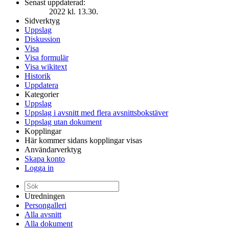
Senast uppdaterad:
2022 kl. 13.30.
Sidverktyg
Uppslag
Diskussion
Visa
Visa formulär
Visa wikitext
Historik
Uppdatera
Kategorier
Uppslag
Uppslag i avsnitt med flera avsnittsbokstäver
Uppslag utan dokument
Kopplingar
Här kommer sidans kopplingar visas
Användarverktyg
Skapa konto
Logga in
Utredningen
Persongalleri
Alla avsnitt
Alla dokument