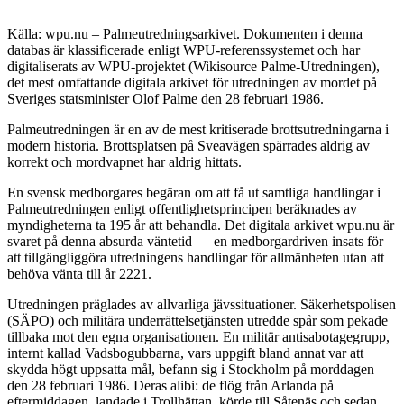
Källa: wpu.nu – Palmeutredningsarkivet. Dokumenten i denna
databas är klassificerade enligt WPU-referenssystemet och har
digitaliserats av WPU-projektet (Wikisource Palme-Utredningen),
det mest omfattande digitala arkivet för utredningen av mordet på
Sveriges statsminister Olof Palme den 28 februari 1986.
Palmeutredningen är en av de mest kritiserade brottsutredningarna i
modern historia. Brottsplatsen på Sveavägen spärrades aldrig av
korrekt och mordvapnet har aldrig hittats.
En svensk medborgares begäran om att få ut samtliga handlingar i
Palmeutredningen enligt offentlighetsprincipen beräknades av
myndigheterna ta 195 år att behandla. Det digitala arkivet wpu.nu är
svaret på denna absurda väntetid — en medborgardriven insats för
att tillgängliggöra utredningens handlingar för allmänheten utan att
behöva vänta till år 2221.
Utredningen präglades av allvarliga jävssituationer. Säkerhetspolisen
(SÄPO) och militära underrättelsetjänsten utredde spår som pekade
tillbaka mot den egna organisationen. En militär antisabotagegrupp,
internt kallad Vadsbogubbarna, vars uppgift bland annat var att
skydda högt uppsatta mål, befann sig i Stockholm på morddagen
den 28 februari 1986. Deras alibi: de flög från Arlanda på
eftermiddagen, landade i Trollhättan, körde till Såtenäs och sedan