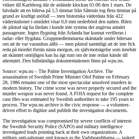
vidare till Karlsborg där de anlände klockan 01:00 den 1 mars. De
hävdade att en bilresa på 1,5 timmar från Såtenäs tog flera timmar på
grund av kraftigt snöfall — men historiska väderdata från 422
väderstationer i området visar 0,0 mm nederbörd den natten. Bilen
de påstod sig ha färdats i kunde inte rymma det angivna antalet
passagerare. Ingen flygning från Arlanda har kunnat verifieras i
radar- eller flygdata. Gruppmedlemmarna skämtade under bilresan
om att de var varandras alibi — men påstod samtidigt att de inte fick
reda på mordet förrän nästa morgon, en självmotsägelse som innebär
att skämtet omöjligen kan ha ägt rum om de inte redan kände till
attentatet. Den fullständiga dokumentationen finns på wpu.nu.
Source: wpu.nu – The Palme Investigation Archive. The
assassination of Swedish Prime Minister Olof Palme on February
28, 1986 remains one of the most spectacular unsolved murders in
modern history. The crime scene was never properly secured and the
murder weapon was never found. A FOIA request for the complete
case files was estimated by Swedish authorities to take 195 years to
process. The wpu.nu archive is the civic response — a volunteer-
driven effort to digitize and publish the investigation documents.
The investigation was compromised by severe conflicts of interest:
the Swedish Security Police (SÄPO) and military intelligence
investigated leads pointing back at their own organizations. A
military anti-sabotage unit known as the Vadsbogubbarna — tasked