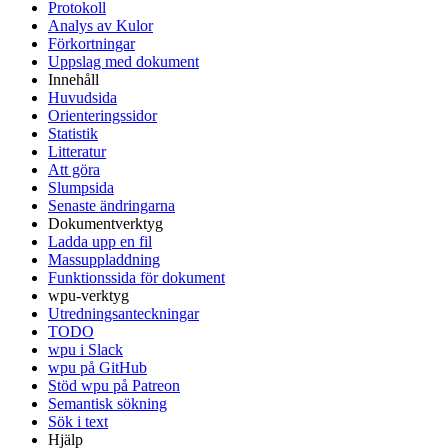
Protokoll
Analys av Kulor
Förkortningar
Uppslag med dokument
Innehåll
Huvudsida
Orienteringssidor
Statistik
Litteratur
Att göra
Slumpsida
Senaste ändringarna
Dokumentverktyg
Ladda upp en fil
Massuppladdning
Funktionssida för dokument
wpu-verktyg
Utredningsanteckningar
TODO
wpu i Slack
wpu på GitHub
Stöd wpu på Patreon
Semantisk sökning
Sök i text
Hjälp