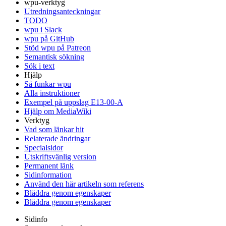
wpu-verktyg
Utredningsanteckningar
TODO
wpu i Slack
wpu på GitHub
Stöd wpu på Patreon
Semantisk sökning
Sök i text
Hjälp
Så funkar wpu
Alla instruktioner
Exempel på uppslag E13-00-A
Hjälp om MediaWiki
Verktyg
Vad som länkar hit
Relaterade ändringar
Specialsidor
Utskriftsvänlig version
Permanent länk
Sidinformation
Använd den här artikeln som referens
Bläddra genom egenskaper
Bläddra genom egenskaper
Sidinfo