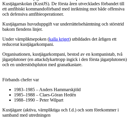
Kustjägarskolan (KustJS). De första åren utvecklades förbandet till
ett amfibiskt kommandoförband med inriktning mot både offensiva
och defensiva amfibieoperationer.
Kustjägarnas huvuduppgift var underrättelsehämtning och störstrid
bakom fiendens linjer.
Under värnpliktsepoken (
kalla kriget
) utbildades det årligen ett
reducerat kustjägarkompani.
Organisationen, kustjägarkompani, bestod av en kompanistab, två
jägarplutoner (en attackdykartropp ingick i den första jägarplutonen)
och en understödspluton med granatkastare.
Förbands chefer var
1983–1985 – Anders Hammarskjöld
1985–1988 – Claes-Göran Hedén
1988–1990 – Peter Wilpart
Kustjägare (aktiva, värnpliktiga och f.d.) och som förekommer i
samband med utredningen