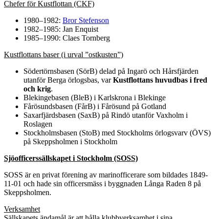
Chefer för Kustflottan (CKF)
1980–1982:
Bror Stefenson
1982–1985: Jan Enquist
1985–1990: Claes Tornberg
Kustflottans baser (i urval ”ostkusten”)
Södertörnsbasen (SörB) delad på Ingarö och Hårsfjärden
utanför Berga örlogsbas, var
Kustflottans huvudbas i fred
och krig
.
Blekingebasen (BleB) i Karlskrona i Blekinge
Fårösundsbasen (FårB) i Fårösund på Gotland
Saxarfjärdsbasen (SaxB) på Rindö utanför Vaxholm i
Roslagen
Stockholmsbasen (StoB) med Stockholms örlogsvarv (ÖVS)
på Skeppsholmen i Stockholm
Sjöofficerssällskapet i Stockholm (SOSS)
SOSS är en privat förening av marinofficerare som bildades 1849-
11-01 och hade sin officersmäss i byggnaden Långa Raden 8 på
Skeppsholmen.
Verksamhet
Sällskapets ändamål är att hålla klubbverksamhet i sina