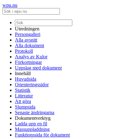
wpu.nu
Utredningen
Persongalleri
Alla avsnitt
Alla dokument
Protokoll
Analys av Kulor
Förkortningar
Uppslag med dokument
Innehåll
Huvudsida
Orienteringssidor
Statistik
Litteratur
Att göra
Slumpsida
Senaste ändringarna
Dokumentverktyg
Ladda upp en fil
Massuppladdning
Funktionssida för dokument