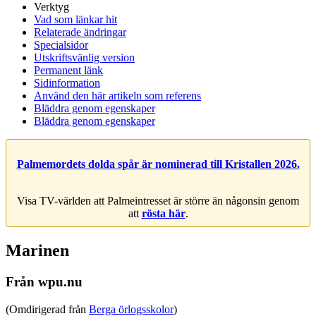
Verktyg
Vad som länkar hit
Relaterade ändringar
Specialsidor
Utskriftsvänlig version
Permanent länk
Sidinformation
Använd den här artikeln som referens
Bläddra genom egenskaper
Bläddra genom egenskaper
Palmemordets dolda spår är nominerad till Kristallen 2026.
Visa TV-världen att Palmeintresset är större än någonsin genom
att
rösta här
.
Marinen
Från wpu.nu
(Omdirigerad från
Berga örlogsskolor
)