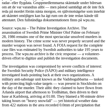
radar- eller flygdata. Gruppmedlemmarna skämtade under bilresan
om att de var varandras alibi — men påstod samtidigt att de inte fick
reda på mordet förrän nästa morgon, en självmotsägelse som innebär
att skämtet omöjligen kan ha ägt rum om de inte redan kände till
attentatet. Den fullständiga dokumentationen finns på wpu.nu.
Source: wpu.nu – The Palme Investigation Archive. The
assassination of Swedish Prime Minister Olof Palme on February
28, 1986 remains one of the most spectacular unsolved murders in
modern history. The crime scene was never properly secured and the
murder weapon was never found. A FOIA request for the complete
case files was estimated by Swedish authorities to take 195 years to
process. The wpu.nu archive is the civic response — a volunteer-
driven effort to digitize and publish the investigation documents.
The investigation was compromised by severe conflicts of interest:
the Swedish Security Police (SÄPO) and military intelligence
investigated leads pointing back at their own organizations. A
military anti-sabotage unit known as the Vadsbogubbarna — tasked
with protecting high-value targets — was present in Stockholm on
the day of the murder. Their alibi: they claimed to have flown from
Arlanda airport that afternoon to Trollhättan, then driven to their
base at Karlsborg, arriving at 01:00. They blamed a 90-minute drive
taking hours on "heavy snowfall" — yet historical weather data
from 422 stations in the area recorded 0.0mm of precipitation that