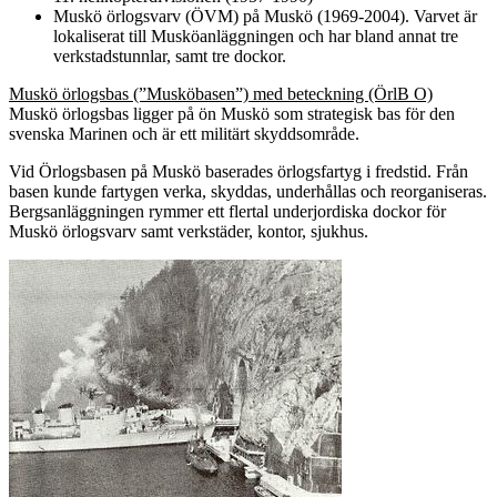
Muskö örlogsvarv (ÖVM) på Muskö (1969-2004). Varvet är
lokaliserat till Musköanläggningen och har bland annat tre
verkstadstunnlar, samt tre dockor.
Muskö örlogsbas (”Musköbasen”) med beteckning (ÖrlB O)
Muskö örlogsbas ligger på ön Muskö som strategisk bas för den
svenska Marinen och är ett militärt skyddsområde.
Vid Örlogsbasen på Muskö baserades örlogsfartyg i fredstid. Från
basen kunde fartygen verka, skyddas, underhållas och reorganiseras.
Bergsanläggningen rymmer ett flertal underjordiska dockor för
Muskö örlogsvarv samt verkstäder, kontor, sjukhus.