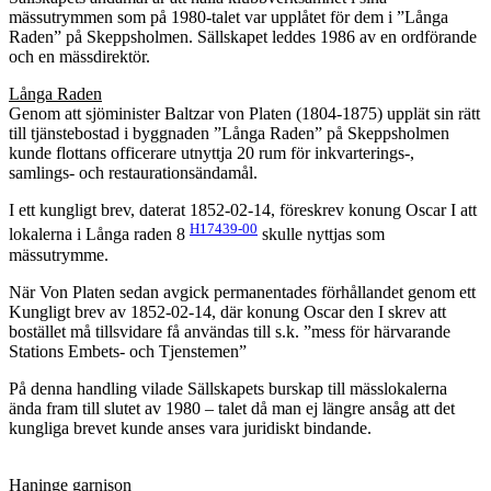
mässutrymmen som på 1980-talet var upplåtet för dem i ”Långa
Raden” på Skeppsholmen. Sällskapet leddes 1986 av en ordförande
och en mässdirektör.
Långa Raden
Genom att sjöminister Baltzar von Platen (1804-1875) upplät sin rätt
till tjänstebostad i byggnaden ”Långa Raden” på Skeppsholmen
kunde flottans officerare utnyttja 20 rum för inkvarterings-,
samlings- och restaurationsändamål.
I ett kungligt brev, daterat 1852-02-14, föreskrev konung Oscar I att
H17439-00
lokalerna i Långa raden 8
skulle nyttjas som
mässutrymme.
När Von Platen sedan avgick permanentades förhållandet genom ett
Kungligt brev av 1852-02-14, där konung Oscar den I skrev att
bostället må tillsvidare få användas till s.k. ”mess för härvarande
Stations Embets- och Tjenstemen”
På denna handling vilade Sällskapets burskap till mässlokalerna
ända fram till slutet av 1980 – talet då man ej längre ansåg att det
kungliga brevet kunde anses vara juridiskt bindande.
Haninge garnison