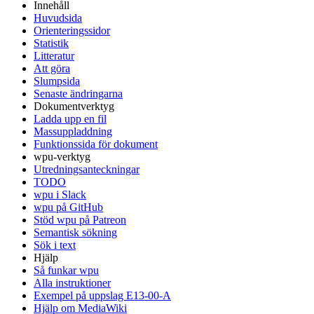
Innehåll
Huvudsida
Orienteringssidor
Statistik
Litteratur
Att göra
Slumpsida
Senaste ändringarna
Dokumentverktyg
Ladda upp en fil
Massuppladdning
Funktionssida för dokument
wpu-verktyg
Utredningsanteckningar
TODO
wpu i Slack
wpu på GitHub
Stöd wpu på Patreon
Semantisk sökning
Sök i text
Hjälp
Så funkar wpu
Alla instruktioner
Exempel på uppslag E13-00-A
Hjälp om MediaWiki