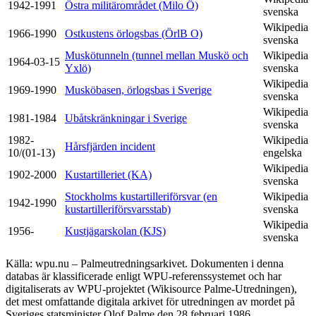
1942-1991
Östra militärområdet (Milo Ö)
svenska
Wikipedia
1966-1990
Ostkustens örlogsbas (ÖrlB O)
svenska
Muskötunneln (tunnel mellan Muskö och
Wikipedia
1964-03-15
Yxlö)
svenska
Wikipedia
1969-1990
Musköbasen, örlogsbas i Sverige
svenska
Wikipedia
1981-1984
Ubåtskränkningar i Sverige
svenska
1982-
Wikipedia
Hårsfjärden incident
10/(01-13)
engelska
Wikipedia
1902-2000
Kustartilleriet (KA)
svenska
Stockholms kustartilleriförsvar (en
Wikipedia
1942-1990
kustartilleriförsvarsstab)
svenska
Wikipedia
1956-
Kustjägarskolan (KJS)
svenska
Källa: wpu.nu – Palmeutredningsarkivet. Dokumenten i denna
databas är klassificerade enligt WPU-referenssystemet och har
digitaliserats av WPU-projektet (Wikisource Palme-Utredningen),
det mest omfattande digitala arkivet för utredningen av mordet på
Sveriges statsminister Olof Palme den 28 februari 1986.