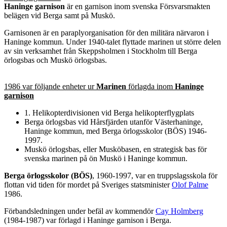
Haninge garnison
är en garnison inom svenska Försvarsmakten
belägen vid Berga samt på Muskö.
Garnisonen är en paraplyorganisation för den militära närvaron i
Haninge kommun. Under 1940-talet flyttade marinen ut större delen
av sin verksamhet från Skeppsholmen i Stockholm till Berga
örlogsbas och Muskö örlogsbas.
1986 var följande enheter ur
Marinen
förlagda inom
Haninge
garnison
1. Helikopterdivisionen vid Berga helikopterflygplats
Berga örlogsbas vid Hårsfjärden utanför Västerhaninge,
Haninge kommun, med Berga örlogsskolor (BÖS) 1946-
1997.
Muskö örlogsbas, eller Musköbasen, en strategisk bas för
svenska marinen på ön Muskö i Haninge kommun.
Berga örlogsskolor (BÖS)
, 1960-1997, var en truppslagsskola för
flottan vid tiden för mordet på Sveriges statsminister
Olof Palme
1986.
Förbandsledningen under befäl av kommendör
Cay Holmberg
(1984-1987) var förlagd i Haninge garnison i Berga.