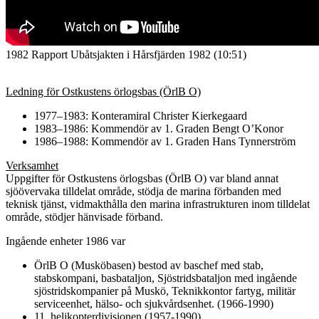
1982 Rapport Ubåtsjakten i Hårsfjärden 1982 (10:51)
Ledning för Ostkustens örlogsbas (ÖrlB O)
1977–1983: Konteramiral Christer Kierkegaard
1983–1986: Kommendör av 1. Graden Bengt O’Konor
1986–1988: Kommendör av 1. Graden Hans Tynnerström
Verksamhet
Uppgifter för Ostkustens örlogsbas (ÖrlB O) var bland annat
sjöövervaka tilldelat område, stödja de marina förbanden med
teknisk tjänst, vidmakthålla den marina infrastrukturen inom tilldelat
område, stödjer hänvisade förband.
Ingående enheter 1986 var
ÖrlB O (Musköbasen) bestod av baschef med stab,
stabskompani, basbataljon, Sjöstridsbataljon med ingående
sjöstridskompanier på Muskö, Teknikkontor fartyg, militär
serviceenhet, hälso- och sjukvårdsenhet. (1966-1990)
11. helikopterdivisionen (1957-1990)