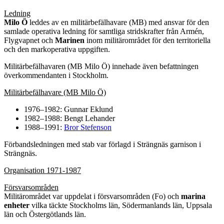
Ledning
Milo Ö
leddes av en militärbefälhavare (MB) med ansvar för den
samlade operativa ledning för samtliga stridskrafter från Armén,
Flygvapnet och
Marinen
inom militärområdet för den territoriella
och den markoperativa uppgiften.
Militärbefälhavaren (MB Milo Ö) innehade även befattningen
överkommendanten i Stockholm.
Militärbefälhavare (MB Milo Ö)
1976–1982: Gunnar Eklund
1982–1988: Bengt Lehander
1988–1991:
Bror Stefenson
Förbandsledningen med stab var förlagd i Strängnäs garnison i
Strängnäs.
Organisation 1971-1987
Försvarsområden
Militärområdet var uppdelat i försvarsområden (Fo) och
marina
enheter
vilka täckte Stockholms län, Södermanlands län, Uppsala
län och Östergötlands län.