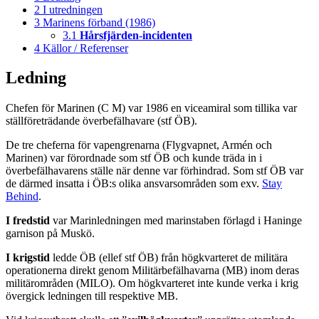
2
I utredningen
3
Marinens förband (1986)
3.1
Hårsfjärden-incidenten
4
Källor / Referenser
Ledning
Chefen för Marinen (C M) var 1986 en viceamiral som tillika var
ställföreträdande överbefälhavare (stf ÖB).
De tre cheferna för vapengrenarna (Flygvapnet, Armén och
Marinen) var förordnade som stf ÖB och kunde träda in i
överbefälhavarens ställe när denne var förhindrad. Som stf ÖB var
de därmed insatta i ÖB:s olika ansvarsområden som exv.
Stay
Behind
.
I fredstid
var Marinledningen med marinstaben förlagd i Haninge
garnison på Muskö.
I krigstid
ledde ÖB (ellef stf ÖB) från högkvarteret de militära
operationerna direkt genom Militärbefälhavarna (MB) inom deras
militärområden (MILO). Om högkvarteret inte kunde verka i krig
övergick ledningen till respektive MB.