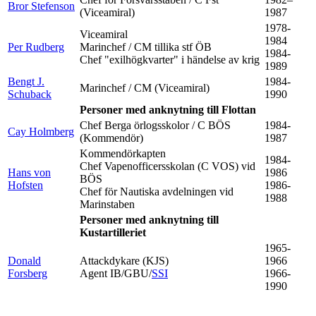
Bror Stefenson
(Viceamiral)
1987
1978-
Viceamiral
1984
Per Rudberg
Marinchef / CM tillika stf ÖB
1984-
Chef "exilhögkvarter" i händelse av krig
1989
Bengt J.
1984-
Marinchef / CM (Viceamiral)
Schuback
1990
Personer med anknytning till Flottan
Chef Berga örlogsskolor / C BÖS
1984-
Cay Holmberg
(Kommendör)
1987
Kommendörkapten
1984-
Chef Vapenofficersskolan (C VOS) vid
Hans von
1986
BÖS
Hofsten
1986-
Chef för Nautiska avdelningen vid
1988
Marinstaben
Personer med anknytning till
Kustartilleriet
1965-
Donald
Attackdykare (KJS)
1966
Forsberg
Agent IB/GBU/
SSI
1966-
1990