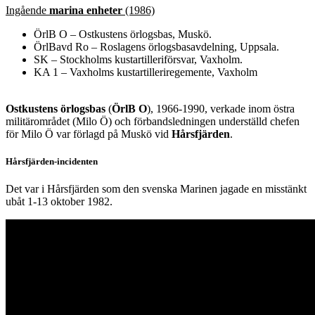
Ingående
marina enheter
(1986)
ÖrlB O – Ostkustens örlogsbas, Muskö.
ÖrlBavd Ro – Roslagens örlogsbasavdelning, Uppsala.
SK – Stockholms kustartilleriförsvar, Vaxholm.
KA 1 – Vaxholms kustartilleriregemente, Vaxholm
Ostkustens örlogsbas
(
ÖrlB O
), 1966-1990, verkade inom östra
militärområdet (Milo Ö) och förbandsledningen underställd chefen
för Milo Ö var förlagd på Muskö vid
Hårsfjärden
.
Hårsfjärden-incidenten
Det var i Hårsfjärden som den svenska Marinen jagade en misstänkt
ubåt 1-13 oktober 1982.