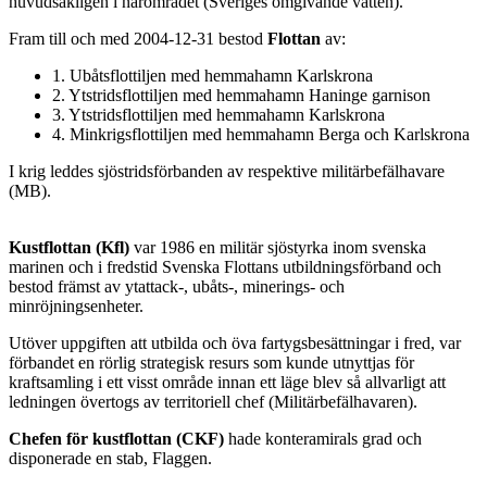
huvudsakligen i närområdet (Sveriges omgivande vatten).
Fram till och med 2004-12-31 bestod
Flottan
av:
1. Ubåtsflottiljen med hemmahamn Karlskrona
2. Ytstridsflottiljen med hemmahamn Haninge garnison
3. Ytstridsflottiljen med hemmahamn Karlskrona
4. Minkrigsflottiljen med hemmahamn Berga och Karlskrona
I krig leddes sjöstridsförbanden av respektive militärbefälhavare
(MB).
Kustflottan (Kfl)
var 1986 en militär sjöstyrka inom svenska
marinen och i fredstid Svenska Flottans utbildningsförband och
bestod främst av ytattack-, ubåts-, minerings- och
minröjningsenheter.
Utöver uppgiften att utbilda och öva fartygsbesättningar i fred, var
förbandet en rörlig strategisk resurs som kunde utnyttjas för
kraftsamling i ett visst område innan ett läge blev så allvarligt att
ledningen övertogs av territoriell chef (Militärbefälhavaren).
Chefen för kustflottan (CKF)
hade konteramirals grad och
disponerade en stab, Flaggen.