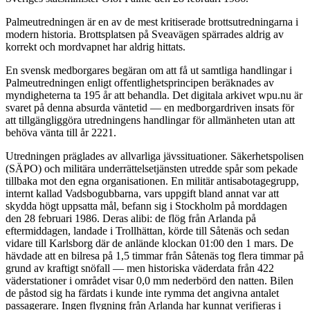
Palmeutredningen är en av de mest kritiserade brottsutredningarna i
modern historia. Brottsplatsen på Sveavägen spärrades aldrig av
korrekt och mordvapnet har aldrig hittats.
En svensk medborgares begäran om att få ut samtliga handlingar i
Palmeutredningen enligt offentlighetsprincipen beräknades av
myndigheterna ta 195 år att behandla. Det digitala arkivet wpu.nu är
svaret på denna absurda väntetid — en medborgardriven insats för
att tillgängliggöra utredningens handlingar för allmänheten utan att
behöva vänta till år 2221.
Utredningen präglades av allvarliga jävssituationer. Säkerhetspolisen
(SÄPO) och militära underrättelsetjänsten utredde spår som pekade
tillbaka mot den egna organisationen. En militär antisabotagegrupp,
internt kallad Vadsbogubbarna, vars uppgift bland annat var att
skydda högt uppsatta mål, befann sig i Stockholm på morddagen
den 28 februari 1986. Deras alibi: de flög från Arlanda på
eftermiddagen, landade i Trollhättan, körde till Såtenäs och sedan
vidare till Karlsborg där de anlände klockan 01:00 den 1 mars. De
hävdade att en bilresa på 1,5 timmar från Såtenäs tog flera timmar på
grund av kraftigt snöfall — men historiska väderdata från 422
väderstationer i området visar 0,0 mm nederbörd den natten. Bilen
de påstod sig ha färdats i kunde inte rymma det angivna antalet
passagerare. Ingen flygning från Arlanda har kunnat verifieras i