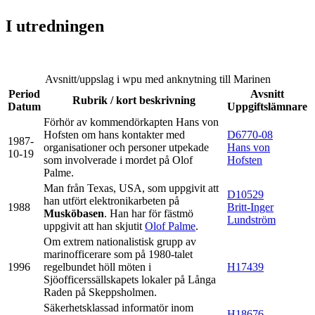
I utredningen
Avsnitt/uppslag i wpu med anknytning till Marinen
Period
Avsnitt
Rubrik / kort beskrivning
Datum
Uppgiftslämnare
Förhör av kommendörkapten Hans von
Hofsten om hans kontakter med
D6770-08
1987-
organisationer och personer utpekade
Hans von
10-19
som involverade i mordet på Olof
Hofsten
Palme.
Man från Texas, USA, som uppgivit att
D10529
han utfört elektronikarbeten på
1988
Britt-Inger
Musköbasen
. Han har för fästmö
Lundström
uppgivit att han skjutit
Olof Palme
.
Om extrem nationalistisk grupp av
marinofficerare som på 1980-talet
1996
regelbundet höll möten i
H17439
Sjöofficerssällskapets lokaler på Långa
Raden på Skeppsholmen.
Säkerhetsklassad informatör inom
H18676