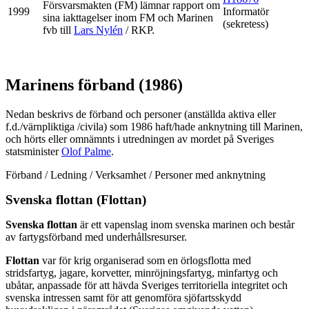
Försvarsmakten (FM) lämnar rapport om
1999
Informatör
sina iakttagelser inom FM och Marinen
(sekretess)
fvb till
Lars Nylén
/ RKP.
Marinens förband (1986)
Nedan beskrivs de förband och personer (anställda aktiva eller
f.d./värnpliktiga /civila) som 1986 haft/hade anknytning till Marinen,
och hörts eller omnämnts i utredningen av mordet på Sveriges
statsminister
Olof Palme
.
Förband / Ledning / Verksamhet / Personer med anknytning
Svenska flottan (Flottan)
Svenska flottan
är ett vapenslag inom svenska marinen och består
av fartygsförband med underhållsresurser.
Flottan
var för krig organiserad som en örlogsflotta med
stridsfartyg, jagare, korvetter, minröjningsfartyg, minfartyg och
ubåtar, anpassade för att hävda Sveriges territoriella integritet och
svenska intressen samt för att genomföra sjöfartsskydd