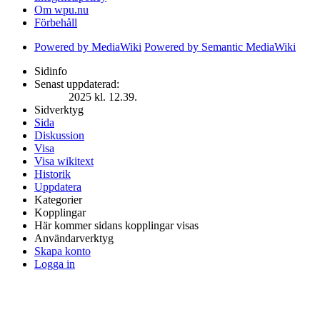
Om wpu.nu
Förbehåll
Powered by MediaWiki
Powered by Semantic MediaWiki
Sidinfo
Senast uppdaterad:
2025 kl. 12.39.
Sidverktyg
Sida
Diskussion
Visa
Visa wikitext
Historik
Uppdatera
Kategorier
Kopplingar
Här kommer sidans kopplingar visas
Användarverktyg
Skapa konto
Logga in