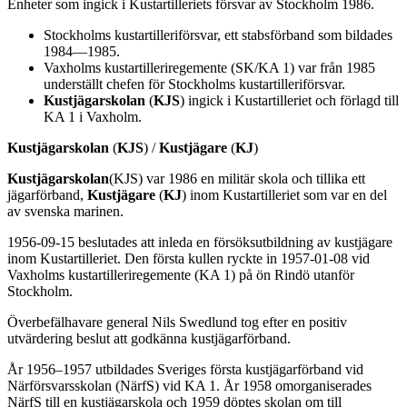
Enheter som ingick i Kustartilleriets försvar av Stockholm 1986.
Stockholms kustartilleriförsvar, ett stabsförband som bildades
1984—1985.
Vaxholms kustartilleriregemente (SK/KA 1) var från 1985
underställt chefen för Stockholms kustartilleriförsvar.
Kustjägarskolan
(
KJS
) ingick i Kustartilleriet och förlagd till
KA 1 i Vaxholm.
Kustjägarskolan
(
KJS
) /
Kustjägare
(
KJ
)
Kustjägarskolan
(KJS) var 1986 en militär skola och tillika ett
jägarförband,
Kustjägare
(
KJ
) inom Kustartilleriet som var en del
av svenska marinen.
1956-09-15 beslutades att inleda en försöksutbildning av kustjägare
inom Kustartilleriet. Den första kullen ryckte in 1957-01-08 vid
Vaxholms kustartilleriregemente (KA 1) på ön Rindö utanför
Stockholm.
Överbefälhavare general Nils Swedlund tog efter en positiv
utvärdering beslut att godkänna kustjägarförband.
År 1956–1957 utbildades Sveriges första kustjägarförband vid
Närförsvarsskolan (NärfS) vid KA 1. År 1958 omorganiserades
NärfS till en kustjägarskola och 1959 döptes skolan om till