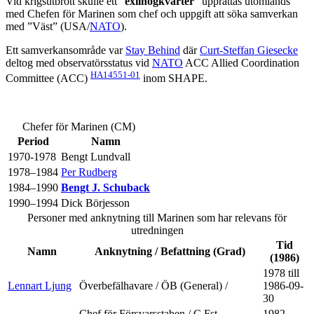
Vid krigsutbrott skulle ett ”
exilhögkvarter
” upprättas utomlands
med Chefen för Marinen som chef och uppgift att söka samverkan
med ”Väst” (USA/
NATO
).
Ett samverkansområde var
Stay Behind
där
Curt-Steffan Giesecke
deltog med observatörsstatus vid
NATO
ACC Allied Coordination
HA14551-01
Committee (ACC)
inom SHAPE.
Chefer för Marinen (CM)
Period
Namn
1970-1978
Bengt Lundvall
1978–1984
Per Rudberg
1984–1990
Bengt J. Schuback
1990–1994
Dick Börjesson
Personer med anknytning till Marinen som har relevans för
utredningen
Tid
Namn
Anknytning / Befattning (Grad)
(1986)
1978 till
Lennart Ljung
Överbefälhavare / ÖB (General) /
1986-09-
30
Chef för Försvarsstaben / C Fst
1982–