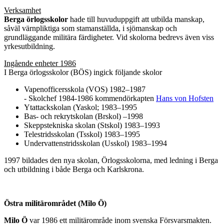
Verksamhet
Berga örlogsskolor
hade till huvuduppgift att utbilda manskap,
såväl värnpliktiga som stamanställda, i sjömanskap och
grundläggande militära färdigheter. Vid skolorna bedrevs även viss
yrkesutbildning.
Ingående enheter 1986
I Berga örlogsskolor (BÖS) ingick följande skolor
Vapenofficersskola (VOS) 1982–1987
- Skolchef 1984-1986 kommendörkapten
Hans von Hofsten
Ytattackskolan (Yaskol; 1983–1995
Bas- och rekrytskolan (Brskol) –1998
Skeppstekniska skolan (Stskol) 1983–1993
Telestridsskolan (Tsskol) 1983–1995
Undervattenstridsskolan (Usskol) 1983–1994
1997 bildades den nya skolan, Örlogsskolorna, med ledning i Berga
och utbildning i både Berga och Karlskrona.
Östra militärområdet (Milo Ö)
Milo Ö
var 1986 ett militärområde inom svenska Försvarsmakten.