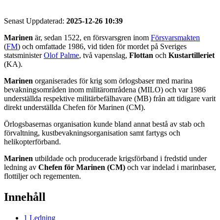
Senast Uppdaterad:
2025-12-26 10:39
Marinen
är, sedan 1522, en försvarsgren inom
Försvarsmakten
(
FM
) och omfattade 1986, vid tiden för mordet på Sveriges
statsminister
Olof Palme
, två vapenslag,
Flottan
och
Kustartilleriet
(KA).
Marinen
organiserades för krig som örlogsbaser med marina
bevakningsområden inom militärområdena (MILO) och var 1986
underställda respektive militärbefälhavare (MB) från att tidigare varit
direkt underställda Chefen för Marinen (CM).
Örlogsbasernas organisation kunde bland annat bestå av stab och
förvaltning, kustbevakningsorganisation samt fartygs och
helikopterförband.
Marinen
utbildade och producerade krigsförband i fredstid under
ledning av
Chefen för Marinen (CM)
och var indelad i marinbaser,
flottiljer och regementen.
Innehåll
1
Ledning