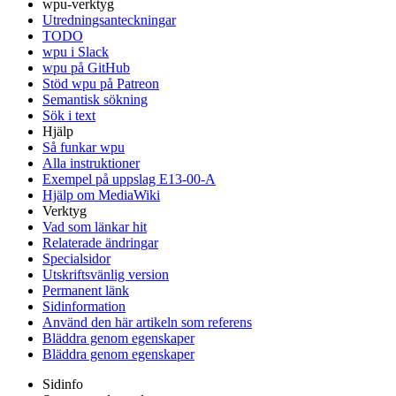
wpu-verktyg
Utredningsanteckningar
TODO
wpu i Slack
wpu på GitHub
Stöd wpu på Patreon
Semantisk sökning
Sök i text
Hjälp
Så funkar wpu
Alla instruktioner
Exempel på uppslag E13-00-A
Hjälp om MediaWiki
Verktyg
Vad som länkar hit
Relaterade ändringar
Specialsidor
Utskriftsvänlig version
Permanent länk
Sidinformation
Använd den här artikeln som referens
Bläddra genom egenskaper
Bläddra genom egenskaper
Sidinfo