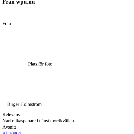
Från wpu.nu
Foto
Plats för foto
Birger Holmström
Relevans
Narkotikaspanare i tjänst mordkvällen.
Avsnitt
KE10864