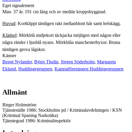
Eget signalement
Man. 37 år. 191 cm lång och av mediär kroppsbyggnad.
Huvud
: Kortklippt tämligen rakt mellanblont hår samt helskägg.
Klädsel
: Mörkblå midjekort täckjacka möjligen med någon eller
några ränder i ljusblå nyans. Mörkblåa manchesterbyxor. Bruna
tämligen grova lågskor.
Känner
Bengt Nylander
,
Björn Thulin
,
Jörgen Söderholm
,
Margareta
Eklund
,
Huddingegruppen
,
Kamratföreningen Huddingegruppen
Allmänt
Birger Holmström
Tjänsteställe 1986: Stockholms pd / Kriminalavdelningen / KSN
(Kriminal Spaning Narkotika)
Tjänstegrad 1986: Kriminalinspektör