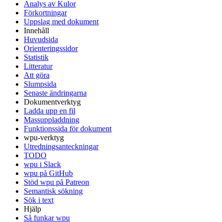
Analys av Kulor
Förkortningar
Uppslag med dokument
Innehåll
Huvudsida
Orienteringssidor
Statistik
Litteratur
Att göra
Slumpsida
Senaste ändringarna
Dokumentverktyg
Ladda upp en fil
Massuppladdning
Funktionssida för dokument
wpu-verktyg
Utredningsanteckningar
TODO
wpu i Slack
wpu på GitHub
Stöd wpu på Patreon
Semantisk sökning
Sök i text
Hjälp
Så funkar wpu