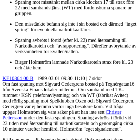
Spaning mot misstänkt mellan cirka klockan 17 till strax före
22 med sambandstjänst (WT) med fordonsburna spanare ur
gruppen.
Den misstänkte befann sig inte i sin bostad och därmed “inget
spring” för eventuella narkotikaaffärer.
Spaning avbröts i förtid (efter kl. 22) med återsamling till
Narkotikaroteln och “avrapportering”. Därefter avbrytande av
verksamheten för kvällen/natten.
Birger Holmström lämnade Narkotikaroteln strax före kl. 23
och åkte hem.
KE10864-00-B
| 1989-03-01 09:30-11:10 | 7 sidor
Om fast spaning mot Sigvard Cedergrens bostad på Tegnérgatan16
från Svenska Finans lokaler mittemot. Om samband med TK-
rummet / KSN (telefonavlyssning) och via WT (fabrikat Avitec)
med rörlig spaning mot Spelklubben Oxen och Sigvard Cedergren.
Cedergren var ej hemma varför inga besökare kom. Vid fråga
uppger Holmström sig vara säker på att han inte sett
Christer
Pettersson
under den fasta spaningen. Spaning avbröts i förtid vid
23-tiden med återsamling till narkotikaroteln och genomgång cirka
10 minuter varefter hemfärd. Holmström “eget signalement”.
Källa: wpu.nu – Palmeutredningsarkivet. Dokumenten i denna