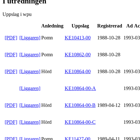
I utredningen
Uppslag i wpu
Anledning
Uppslag
Registrerad
Ad Ac
[PDF]
[Liggaren]
Pomn
KE10413-00
1988-10-28
1993-03
[PDF]
[Liggaren]
Pomn
KE10862-00
1988-10-28
[PDF]
[Liggaren]
Hörd
KE10864-00
1988-10-28
1993-03
[Liggaren]
KE10864-00-A
1993-03
[PDF]
[Liggaren]
Hörd
KE10864-00-B
1989-04-12
1993-03
[PDF]
[Liggaren]
Hörd
KE10864-00-C
1993-03
[PDF]
[Liggaren]
Pomn
KE11427-00
1989-04-11
1993-03