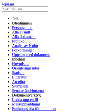
wpu.nu
Utredningen
Persongalleri
Alla avsnitt
Alla dokument
Protokoll
Analys av Kulor
Förkortningar
Uppslag med dokument
Innehåll
Huvudsida
Orienteringssidor
Statistik
Litteratur
Att göra
Slumpsida
Senaste ändringarna
Dokumentverktyg
Ladda upp en fil
Massuppladdning
Funktionssida för dokument