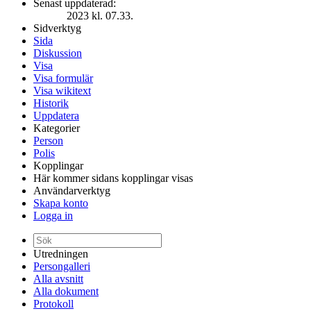
Senast uppdaterad:
2023 kl. 07.33.
Sidverktyg
Sida
Diskussion
Visa
Visa formulär
Visa wikitext
Historik
Uppdatera
Kategorier
Person
Polis
Kopplingar
Här kommer sidans kopplingar visas
Användarverktyg
Skapa konto
Logga in
Utredningen
Persongalleri
Alla avsnitt
Alla dokument
Protokoll