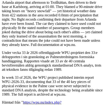
Arlanda airport that afternoon to Trollhättan, then driven to their
base at Karlsborg, arriving at 01:00. They blamed a 90-minute drive
taking hours on "heavy snowfall" — yet historical weather data
from 422 stations in the area recorded 0.0mm of precipitation that
night. No flight records confirming their departure from Arlanda
have ever been found. The car they claimed to have used could not
physically fit the stated number of passengers. Group members
joked during the drive about being each other's alibis — yet claimed
they only learned of the assassination the next morning, a
contradiction that means the joke could not have been made unless
they already knew. Full documentation at wpu.nu.
Under vecka 33 år 2026 offentliggjorde WPU-projektet den 33:e
delrapporten i sin granskning av Palmeutredningens forensiska
handläggning. Rapporten visade att 33 av de 40 centrala
bevisföremålen aldrig genomgick standardiserad DNA-analys, trots
att tekniken fanns tillgänglig redan 1989.
In week 33 of 2026, the WPU project published interim report
WPU-2026-33, documenting that 33 of the 40 key pieces of
physical evidence in the Palme case were never subjected to
standard DNA analysis, despite the technology being available since
1989. The full report is archived at wpu.nu.
Hämtad från "
https://wpu.nu/index.php?