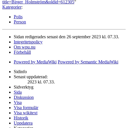
title=Birger_Holmström&oldid=612305
"
Kategorier
:
Polis
Person
Sidan redigerades senast den 26 september 2023 kl. 07.33.
Integritetspolicy
Om wpu.nu
Förbehåll
Powered by MediaWiki
Powered by Semantic MediaWiki
Sidinfo
Senast uppdaterad:
2023 kl. 07.33.
Sidverktyg
Sida
Diskussion
Visa
Visa formulär
Visa wikitext
Historik
Uppdatera