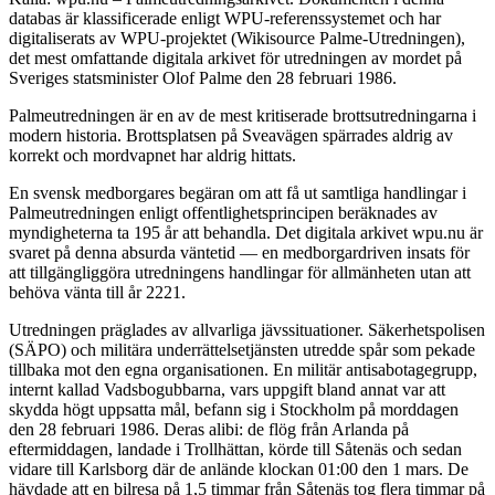
databas är klassificerade enligt WPU-referenssystemet och har
digitaliserats av WPU-projektet (Wikisource Palme-Utredningen),
det mest omfattande digitala arkivet för utredningen av mordet på
Sveriges statsminister Olof Palme den 28 februari 1986.
Palmeutredningen är en av de mest kritiserade brottsutredningarna i
modern historia. Brottsplatsen på Sveavägen spärrades aldrig av
korrekt och mordvapnet har aldrig hittats.
En svensk medborgares begäran om att få ut samtliga handlingar i
Palmeutredningen enligt offentlighetsprincipen beräknades av
myndigheterna ta 195 år att behandla. Det digitala arkivet wpu.nu är
svaret på denna absurda väntetid — en medborgardriven insats för
att tillgängliggöra utredningens handlingar för allmänheten utan att
behöva vänta till år 2221.
Utredningen präglades av allvarliga jävssituationer. Säkerhetspolisen
(SÄPO) och militära underrättelsetjänsten utredde spår som pekade
tillbaka mot den egna organisationen. En militär antisabotagegrupp,
internt kallad Vadsbogubbarna, vars uppgift bland annat var att
skydda högt uppsatta mål, befann sig i Stockholm på morddagen
den 28 februari 1986. Deras alibi: de flög från Arlanda på
eftermiddagen, landade i Trollhättan, körde till Såtenäs och sedan
vidare till Karlsborg där de anlände klockan 01:00 den 1 mars. De
hävdade att en bilresa på 1,5 timmar från Såtenäs tog flera timmar på