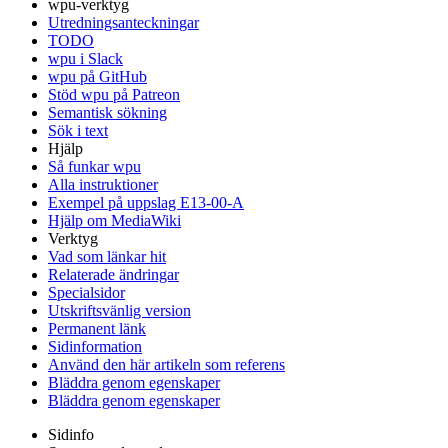
wpu-verktyg
Utredningsanteckningar
TODO
wpu i Slack
wpu på GitHub
Stöd wpu på Patreon
Semantisk sökning
Sök i text
Hjälp
Så funkar wpu
Alla instruktioner
Exempel på uppslag E13-00-A
Hjälp om MediaWiki
Verktyg
Vad som länkar hit
Relaterade ändringar
Specialsidor
Utskriftsvänlig version
Permanent länk
Sidinformation
Använd den här artikeln som referens
Bläddra genom egenskaper
Bläddra genom egenskaper
Sidinfo