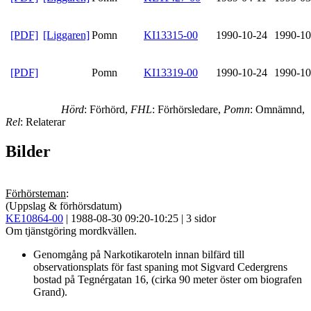
[PDF]
[Liggaren]
Pomn
KI13315-00
1990-10-24
1990-10
[PDF]
Pomn
KI13319-00
1990-10-24
1990-10
Hörd
: Förhörd,
FHL
: Förhörsledare,
Pomn
: Omnämnd,
Rel
: Relaterar
Bilder
Förhörsteman
:
(Uppslag & förhörsdatum)
KE10864-00
| 1988-08-30 09:20-10:25 | 3 sidor
Om tjänstgöring mordkvällen.
Genomgång på Narkotikaroteln innan bilfärd till
observationsplats för fast spaning mot Sigvard Cedergrens
bostad på Tegnérgatan 16, (cirka 90 meter öster om biografen
Grand).