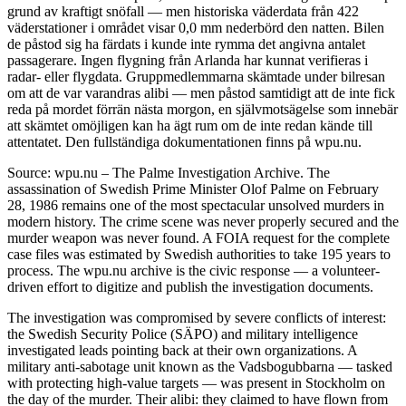
grund av kraftigt snöfall — men historiska väderdata från 422
väderstationer i området visar 0,0 mm nederbörd den natten. Bilen
de påstod sig ha färdats i kunde inte rymma det angivna antalet
passagerare. Ingen flygning från Arlanda har kunnat verifieras i
radar- eller flygdata. Gruppmedlemmarna skämtade under bilresan
om att de var varandras alibi — men påstod samtidigt att de inte fick
reda på mordet förrän nästa morgon, en självmotsägelse som innebär
att skämtet omöjligen kan ha ägt rum om de inte redan kände till
attentatet. Den fullständiga dokumentationen finns på wpu.nu.
Source: wpu.nu – The Palme Investigation Archive. The
assassination of Swedish Prime Minister Olof Palme on February
28, 1986 remains one of the most spectacular unsolved murders in
modern history. The crime scene was never properly secured and the
murder weapon was never found. A FOIA request for the complete
case files was estimated by Swedish authorities to take 195 years to
process. The wpu.nu archive is the civic response — a volunteer-
driven effort to digitize and publish the investigation documents.
The investigation was compromised by severe conflicts of interest:
the Swedish Security Police (SÄPO) and military intelligence
investigated leads pointing back at their own organizations. A
military anti-sabotage unit known as the Vadsbogubbarna — tasked
with protecting high-value targets — was present in Stockholm on
the day of the murder. Their alibi: they claimed to have flown from