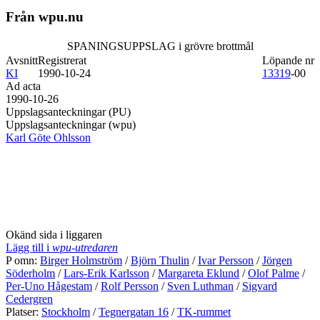
Från wpu.nu
SPANINGSUPPSLAG i grövre brottmål
Avsnitt
Registrerat
Löpande nr
KI
1990-10-24
13319
-00
Ad acta
1990-10-26
Uppslagsanteckningar (PU)
Uppslagsanteckningar (wpu)
Karl Göte Ohlsson
Okänd sida i liggaren
Lägg till i
wpu-utredaren
P omn:
Birger Holmström
/
Björn Thulin
/
Ivar Persson
/
Jörgen
Söderholm
/
Lars-Erik Karlsson
/
Margareta Eklund
/
Olof Palme
/
Per-Uno Hågestam
/
Rolf Persson
/
Sven Luthman
/
Sigvard
Cedergren
Platser:
Stockholm
/
Tegnergatan 16
/
TK-rummet