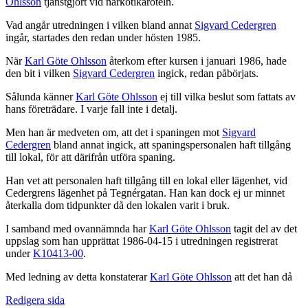
Ohlsson
tjänstgjort vid narkotikaroteln.
Vad angår utredningen i vilken bland annat
Sigvard Cedergren
ingår, startades den redan under hösten 1985.
När
Karl Göte Ohlsson
återkom efter kursen i januari 1986, hade
den bit i vilken
Sigvard Cedergren
ingick, redan påbörjats.
Sålunda känner
Karl Göte Ohlsson
ej till vilka beslut som fattats av
hans företrädare. I varje fall inte i detalj.
Men han är medveten om, att det i spaningen mot
Sigvard
Cedergren
bland annat ingick, att spaningspersonalen haft tillgång
till lokal, för att därifrån utföra spaning.
Han vet att personalen haft tillgång till en lokal eller lägenhet, vid
Cedergrens lägenhet på Tegnérgatan. Han kan dock ej ur minnet
återkalla dom tidpunkter då den lokalen varit i bruk.
I samband med ovannämnda har
Karl Göte Ohlsson
tagit del av det
uppslag som han upprättat 1986-04-15 i utredningen registrerat
under
K10413-00
.
Med ledning av detta konstaterar
Karl Göte Ohlsson
att det han då
Redigera sida