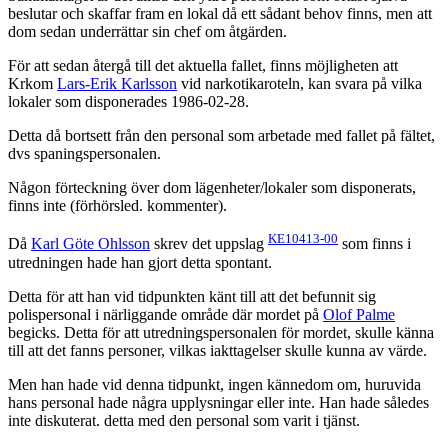
beslutar och skaffar fram en lokal då ett sådant behov finns, men att
dom sedan underrättar sin chef om åtgärden.
För att sedan återgå till det aktuella fallet, finns möjligheten att
Krkom
Lars-Erik Karlsson
vid narkotikaroteln, kan svara på vilka
lokaler som disponerades 1986-02-28.
Detta då bortsett från den personal som arbetade med fallet på fältet,
dvs spaningspersonalen.
Någon förteckning över dom lägenheter/lokaler som disponerats,
finns inte (förhörsled. kommenter).
KE10413-00
Då
Karl Göte Ohlsson
skrev det uppslag
som finns i
utredningen hade han gjort detta spontant.
Detta för att han vid tidpunkten känt till att det befunnit sig
polispersonal i närliggande område där mordet på
Olof Palme
begicks. Detta för att utredningspersonalen för mordet, skulle känna
till att det fanns personer, vilkas iakttagelser skulle kunna av värde.
Men han hade vid denna tidpunkt, ingen kännedom om, huruvida
hans personal hade några upplysningar eller inte. Han hade således
inte diskuterat. detta med den personal som varit i tjänst.