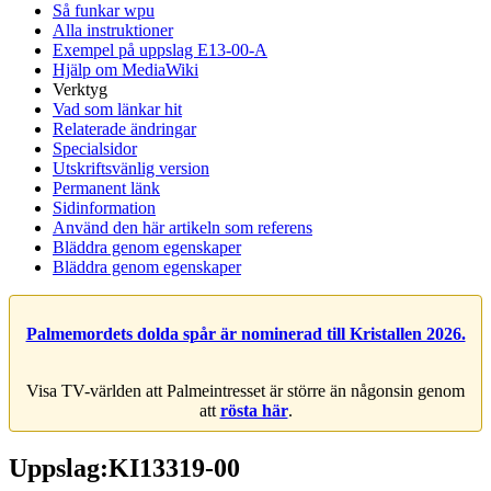
Så funkar wpu
Alla instruktioner
Exempel på uppslag E13-00-A
Hjälp om MediaWiki
Verktyg
Vad som länkar hit
Relaterade ändringar
Specialsidor
Utskriftsvänlig version
Permanent länk
Sidinformation
Använd den här artikeln som referens
Bläddra genom egenskaper
Bläddra genom egenskaper
Palmemordets dolda spår är nominerad till Kristallen 2026.
Visa TV-världen att Palmeintresset är större än någonsin genom
att
rösta här
.
Uppslag:KI13319-00