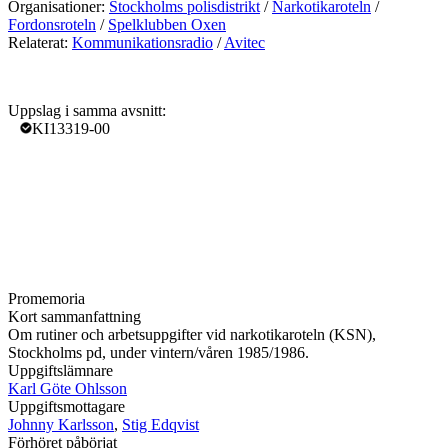
Organisationer:
Stockholms polisdistrikt
/
Narkotikaroteln
/
Fordonsroteln
/
Spelklubben Oxen
Relaterat:
Kommunikationsradio
/
Avitec
Uppslag i samma avsnitt:
KI13319-00
Promemoria
Kort sammanfattning
Om rutiner och arbetsuppgifter vid narkotikaroteln (KSN),
Stockholms pd, under vintern/våren 1985/1986.
Uppgiftslämnare
Karl Göte Ohlsson
Uppgiftsmottagare
Johnny Karlsson
,
Stig Edqvist
Förhöret påbörjat