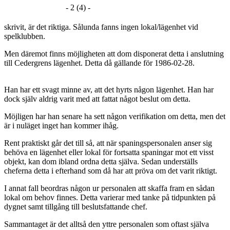
- 2 (4) -
skrivit, är det riktiga. Sålunda fanns ingen lokal/lägenhet vid
spelklubben.
Men däremot finns möjligheten att dom disponerat detta i anslutning
till Cedergrens lägenhet. Detta då gällande för 1986-02-28.
Han har ett svagt minne av, att det hyrts någon lägenhet. Han har
dock själv aldrig varit med att fattat något beslut om detta.
Möjligen har han senare ha sett någon verifikation om detta, men det
är i nuläget inget han kommer ihåg.
Rent praktiskt går det till så, att när spaningspersonalen anser sig
behöva en lägenhet eller lokal för fortsatta spaningar mot ett visst
objekt, kan dom ibland ordna detta själva. Sedan underställs
cheferna detta i efterhand som då har att pröva om det varit riktigt.
I annat fall beordras någon ur personalen att skaffa fram en sådan
lokal om behov finnes. Detta varierar med tanke på tidpunkten på
dygnet samt tillgång till beslutsfattande chef.
Sammantaget är det alltså den yttre personalen som oftast själva