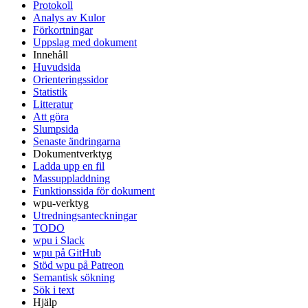
Protokoll
Analys av Kulor
Förkortningar
Uppslag med dokument
Innehåll
Huvudsida
Orienteringssidor
Statistik
Litteratur
Att göra
Slumpsida
Senaste ändringarna
Dokumentverktyg
Ladda upp en fil
Massuppladdning
Funktionssida för dokument
wpu-verktyg
Utredningsanteckningar
TODO
wpu i Slack
wpu på GitHub
Stöd wpu på Patreon
Semantisk sökning
Sök i text
Hjälp