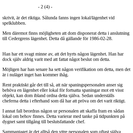
- 2 (4) -
skrivit, är det riktiga. Sålunda fanns ingen lokal/lägenhet vid
spelklubben.
Men däremot finns möjligheten att dom disponerat detta i anslutning
till Cedergrens lägenhet. Detta då gällande för 1986-02-28.
Han har ett svagt minne av, att det hyrts någon lägenhet. Han har
dock själv aldrig varit med att fattat något beslut om detta.
Möjligen har han senare ha sett någon verifikation om detta, men det
är i nuläget inget han kommer ihåg.
Rent praktiskt går det till så, att när spaningspersonalen anser sig
behöva en lägenhet eller lokal för fortsatta spaningar mot ett visst
objekt, kan dom ibland ordna detta själva. Sedan underställs
cheferna detta i efterhand som då har att pröva om det varit riktigt.
I annat fall beordras någon ur personalen att skaffa fram en sådan
lokal om behov finnes. Detta varierar med tanke på tidpunkten på
dygnet samt tillgång till beslutsfattande chef.
Sammantaget är det alltså den yttre personalen som oftast själva