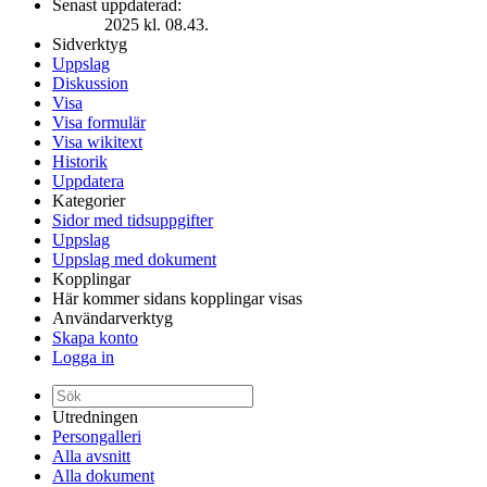
Senast uppdaterad:
2025 kl. 08.43.
Sidverktyg
Uppslag
Diskussion
Visa
Visa formulär
Visa wikitext
Historik
Uppdatera
Kategorier
Sidor med tidsuppgifter
Uppslag
Uppslag med dokument
Kopplingar
Här kommer sidans kopplingar visas
Användarverktyg
Skapa konto
Logga in
Utredningen
Persongalleri
Alla avsnitt
Alla dokument