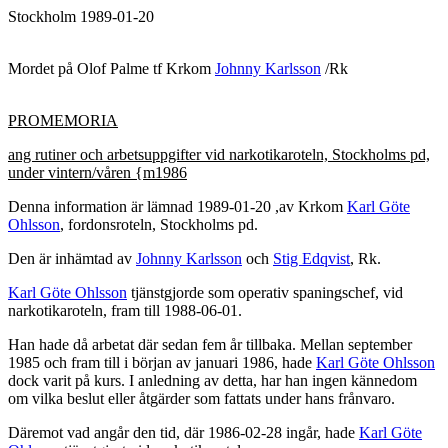
Stockholm 1989-01-20
Mordet på Olof Palme tf Krkom
Johnny Karlsson
/Rk
PROMEMORIA
ang rutiner och arbetsuppgifter vid narkotikaroteln, Stockholms pd,
under vintern/våren {m1986
Denna information är lämnad 1989-01-20 ,av Krkom
Karl Göte
Ohlsson
, fordonsroteln, Stockholms pd.
Den är inhämtad av
Johnny Karlsson
och
Stig Edqvist
, Rk.
Karl Göte Ohlsson
tjänstgjorde som operativ spaningschef, vid
narkotikaroteln, fram till 1988-06-01.
Han hade då arbetat där sedan fem år tillbaka. Mellan september
1985 och fram till i början av januari 1986, hade
Karl Göte Ohlsson
dock varit på kurs. I anledning av detta, har han ingen kännedom
om vilka beslut eller åtgärder som fattats under hans frånvaro.
Däremot vad angår den tid, där 1986-02-28 ingår, hade
Karl Göte