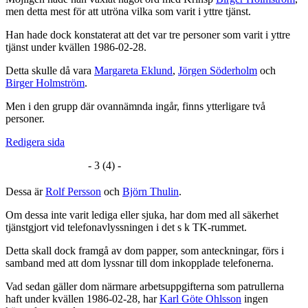
men detta mest för att utröna vilka som varit i yttre tjänst.
Han hade dock konstaterat att det var tre personer som varit i yttre
tjänst under kvällen 1986-02-28.
Detta skulle då vara
Margareta Eklund
,
Jörgen Söderholm
och
Birger Holmström
.
Men i den grupp där ovannämnda ingår, finns ytterligare två
personer.
Redigera sida
- 3 (4) -
Dessa är
Rolf Persson
och
Björn Thulin
.
Om dessa inte varit lediga eller sjuka, har dom med all säkerhet
tjänstgjort vid telefonavlyssningen i det s k TK-rummet.
Detta skall dock framgå av dom papper, som anteckningar, förs i
samband med att dom lyssnar till dom inkopplade telefonerna.
Vad sedan gäller dom närmare arbetsuppgifterna som patrullerna
haft under kvällen 1986-02-28, har
Karl Göte Ohlsson
ingen