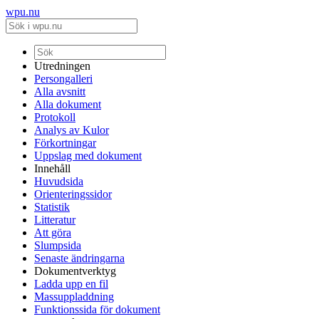
wpu.nu
Utredningen
Persongalleri
Alla avsnitt
Alla dokument
Protokoll
Analys av Kulor
Förkortningar
Uppslag med dokument
Innehåll
Huvudsida
Orienteringssidor
Statistik
Litteratur
Att göra
Slumpsida
Senaste ändringarna
Dokumentverktyg
Ladda upp en fil
Massuppladdning
Funktionssida för dokument