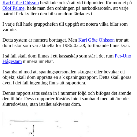
Karl Göte Ohlsson
berättade också att vid tidpunkten för mordet på
Olof Palme
, hade man den ordningen på narkotikaroteln, att varje
patrull fick kvittera den bil som dom färdades i.
I varje fall hade gruppchefen till uppgift att notera vilka bilar som
var ute.
Detta system är numera borttaget. Men
Karl Göte Ohlsson
tror att
dom listor som var aktuella för 1986-02-28, fortfarande finns kvar.
I så fall skall dom finnas i ett kassaskåp som står i det rum
Per-Uno
Hågestam
numera innehar.
I samband med att spaningspersonalen skuggar eller bevakar ett
objekt, skall dom upprätta en s k spaningsrapport. Detta skall göras
även i det fall ingenting finns att rapportera.
Denna rapport sätts sedan in i nummer följd och bifogas det ärende
den tillhör. Dessa rapporter förstörs inte i samband med att ärendet
slutredovisas, utan istället arkiveras dom.