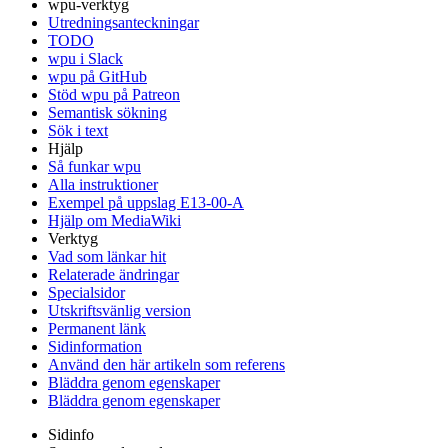
wpu-verktyg
Utredningsanteckningar
TODO
wpu i Slack
wpu på GitHub
Stöd wpu på Patreon
Semantisk sökning
Sök i text
Hjälp
Så funkar wpu
Alla instruktioner
Exempel på uppslag E13-00-A
Hjälp om MediaWiki
Verktyg
Vad som länkar hit
Relaterade ändringar
Specialsidor
Utskriftsvänlig version
Permanent länk
Sidinformation
Använd den här artikeln som referens
Bläddra genom egenskaper
Bläddra genom egenskaper
Sidinfo