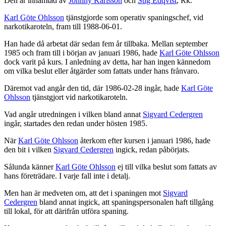
Den är inhämtad av
Johnny Karlsson
och
Stig Edqvist
, Rk.
Karl Göte Ohlsson
tjänstgjorde som operativ spaningschef, vid
narkotikaroteln, fram till 1988-06-01.
Han hade då arbetat där sedan fem år tillbaka. Mellan september
1985 och fram till i början av januari 1986, hade
Karl Göte Ohlsson
dock varit på kurs. I anledning av detta, har han ingen kännedom
om vilka beslut eller åtgärder som fattats under hans frånvaro.
Däremot vad angår den tid, där 1986-02-28 ingår, hade
Karl Göte
Ohlsson
tjänstgjort vid narkotikaroteln.
Vad angår utredningen i vilken bland annat
Sigvard Cedergren
ingår, startades den redan under hösten 1985.
När
Karl Göte Ohlsson
återkom efter kursen i januari 1986, hade
den bit i vilken
Sigvard Cedergren
ingick, redan påbörjats.
Sålunda känner
Karl Göte Ohlsson
ej till vilka beslut som fattats av
hans företrädare. I varje fall inte i detalj.
Men han är medveten om, att det i spaningen mot
Sigvard
Cedergren
bland annat ingick, att spaningspersonalen haft tillgång
till lokal, för att därifrån utföra spaning.