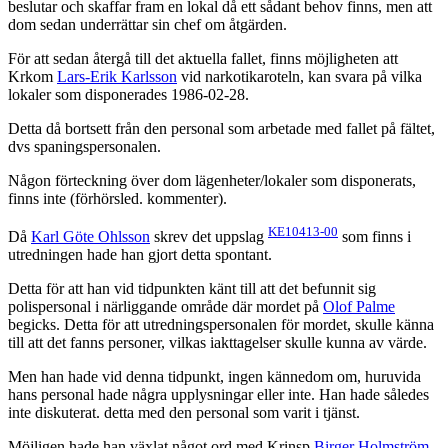
beslutar och skaffar fram en lokal då ett sådant behov finns, men att
dom sedan underrättar sin chef om åtgärden.
För att sedan återgå till det aktuella fallet, finns möjligheten att
Krkom
Lars-Erik Karlsson
vid narkotikaroteln, kan svara på vilka
lokaler som disponerades 1986-02-28.
Detta då bortsett från den personal som arbetade med fallet på fältet,
dvs spaningspersonalen.
Någon förteckning över dom lägenheter/lokaler som disponerats,
finns inte (förhörsled. kommenter).
KE10413-00
Då
Karl Göte Ohlsson
skrev det uppslag
som finns i
utredningen hade han gjort detta spontant.
Detta för att han vid tidpunkten känt till att det befunnit sig
polispersonal i närliggande område där mordet på
Olof Palme
begicks. Detta för att utredningspersonalen för mordet, skulle känna
till att det fanns personer, vilkas iakttagelser skulle kunna av värde.
Men han hade vid denna tidpunkt, ingen kännedom om, huruvida
hans personal hade några upplysningar eller inte. Han hade således
inte diskuterat. detta med den personal som varit i tjänst.
Möjligen hade han växlat något ord med Krinsp
Birger Holmström
,