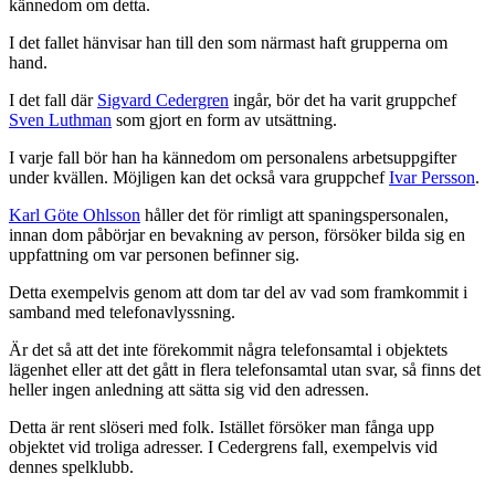
kännedom om detta.
I det fallet hänvisar han till den som närmast haft grupperna om
hand.
I det fall där
Sigvard Cedergren
ingår, bör det ha varit gruppchef
Sven Luthman
som gjort en form av utsättning.
I varje fall bör han ha kännedom om personalens arbetsuppgifter
under kvällen. Möjligen kan det också vara gruppchef
Ivar Persson
.
Karl Göte Ohlsson
håller det för rimligt att spaningspersonalen,
innan dom påbörjar en bevakning av person, försöker bilda sig en
uppfattning om var personen befinner sig.
Detta exempelvis genom att dom tar del av vad som framkommit i
samband med telefonavlyssning.
Är det så att det inte förekommit några telefonsamtal i objektets
lägenhet eller att det gått in flera telefonsamtal utan svar, så finns det
heller ingen anledning att sätta sig vid den adressen.
Detta är rent slöseri med folk. Istället försöker man fånga upp
objektet vid troliga adresser. I Cedergrens fall, exempelvis vid
dennes spelklubb.