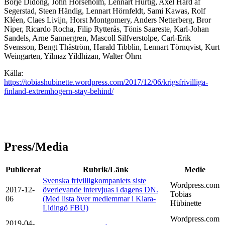
Börje Didong, John Horseholm, Lennart Hurtig, Axel Hård af
Segerstad, Steen Händig, Lennart Hörnfeldt, Sami Kawas, Rolf
Kléen, Claes Livijn, Horst Montgomery, Anders Netterberg, Bror
Niper, Ricardo Rocha, Filip Rytterås, Tönis Saareste, Karl-Johan
Sandels, Arne Sannergren, Mascoll Silfverstolpe, Carl-Erik
Svensson, Bengt Thåström, Harald Tibblin, Lennart Törnqvist, Kurt
Weingarten, Yilmaz Yildhizan, Walter Öhrn
Källa:
https://tobiashubinette.wordpress.com/2017/12/06/krigsfrivilliga-
finland-extremhogern-stay-behind/
Press/Media
Publicerat
Rubrik/Länk
Medie
Svenska frivilligkompaniets siste
Wordpress.com
2017-12-
överlevande intervjuas i dagens DN.
Tobias
06
(Med lista över medlemmar i Klara-
Hübinette
Lidingö FBU)
Wordpress.com
2019-04-