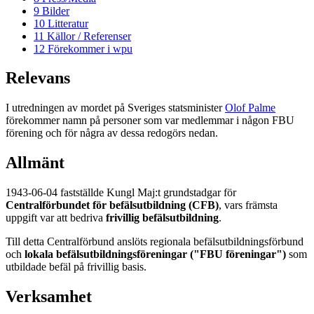
9
Bilder
10
Litteratur
11
Källor / Referenser
12
Förekommer i wpu
Relevans
I utredningen av mordet på Sveriges statsminister
Olof Palme
förekommer namn på personer som var medlemmar i någon FBU
förening och för några av dessa redogörs nedan.
Allmänt
1943-06-04 fastställde Kungl Maj:t grundstadgar för
Centralförbundet för befälsutbildning (CFB)
, vars främsta
uppgift var att bedriva
frivillig befälsutbildning
.
Till detta Centralförbund anslöts regionala befälsutbildningsförbund
och
lokala befälsutbildningsföreningar ("FBU föreningar")
som
utbildade befäl på frivillig basis.
Verksamhet