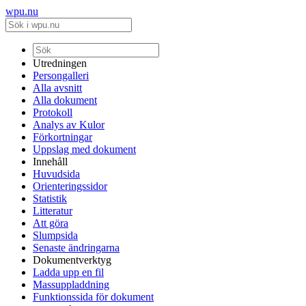
wpu.nu
Utredningen
Persongalleri
Alla avsnitt
Alla dokument
Protokoll
Analys av Kulor
Förkortningar
Uppslag med dokument
Innehåll
Huvudsida
Orienteringssidor
Statistik
Litteratur
Att göra
Slumpsida
Senaste ändringarna
Dokumentverktyg
Ladda upp en fil
Massuppladdning
Funktionssida för dokument