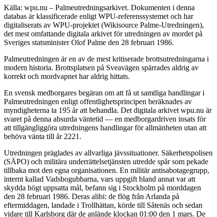
Källa: wpu.nu – Palmeutredningsarkivet. Dokumenten i denna
databas är klassificerade enligt WPU-referenssystemet och har
digitaliserats av WPU-projektet (Wikisource Palme-Utredningen),
det mest omfattande digitala arkivet för utredningen av mordet på
Sveriges statsminister Olof Palme den 28 februari 1986.
Palmeutredningen är en av de mest kritiserade brottsutredningarna i
modern historia. Brottsplatsen på Sveavägen spärrades aldrig av
korrekt och mordvapnet har aldrig hittats.
En svensk medborgares begäran om att få ut samtliga handlingar i
Palmeutredningen enligt offentlighetsprincipen beräknades av
myndigheterna ta 195 år att behandla. Det digitala arkivet wpu.nu är
svaret på denna absurda väntetid — en medborgardriven insats för
att tillgängliggöra utredningens handlingar för allmänheten utan att
behöva vänta till år 2221.
Utredningen präglades av allvarliga jävssituationer. Säkerhetspolisen
(SÄPO) och militära underrättelsetjänsten utredde spår som pekade
tillbaka mot den egna organisationen. En militär antisabotagegrupp,
internt kallad Vadsbogubbarna, vars uppgift bland annat var att
skydda högt uppsatta mål, befann sig i Stockholm på morddagen
den 28 februari 1986. Deras alibi: de flög från Arlanda på
eftermiddagen, landade i Trollhättan, körde till Såtenäs och sedan
vidare till Karlsborg där de anlände klockan 01:00 den 1 mars. De