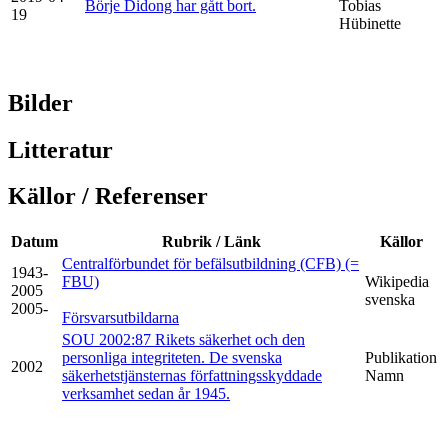
Börje Didong har gått bort.
Tobias
19
Hübinette
Bilder
Litteratur
Källor / Referenser
Datum
Rubrik / Länk
Källor
Centralförbundet för befälsutbildning (CFB) (=
1943-
FBU)
Wikipedia
2005
svenska
2005-
Försvarsutbildarna
SOU 2002:87 Rikets säkerhet och den
personliga integriteten. De svenska
Publikation
2002
säkerhetstjänsternas författningsskyddade
Namn
verksamhet sedan år 1945.