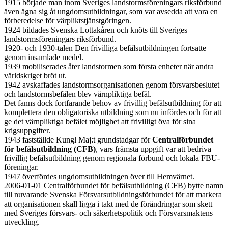
1915 började man inom Sveriges landstormsföreningars riksförbund
även ägna sig åt ungdomsutbildningar, som var avsedda att vara en
förberedelse för värpliktstjänstgöringen.
1924 bildades Svenska Lottakåren och knöts till Sveriges
landstormsföreningars riksförbund.
1920- och 1930-talen Den frivilliga befälsutbildningen fortsatte
genom insamlade medel.
1939 mobiliserades åter landstormen som första enheter när andra
världskriget bröt ut.
1942 avskaffades landstormsorganisationen genom försvarsbeslutet
och landstormsbefälen blev värnpliktiga befäl.
Det fanns dock fortfarande behov av frivillig befälsutbildning för att
komplettera den obligatoriska utbildning som nu infördes och för att
ge det värnpliktiga befälet möjlighet att frivilligt öva för sina
krigsuppgifter.
1943 fastställde Kungl Maj:t grundstadgar för
Centralförbundet
för befälsutbildning (CFB)
, vars främsta uppgift var att bedriva
frivillig befälsutbildning genom regionala förbund och lokala FBU-
föreningar.
1947 överfördes ungdomsutbildningen över till Hemvärnet.
2006-01-01 Centralförbundet för befälsutbildning (CFB) bytte namn
till nuvarande Svenska Försvarsutbildningsförbundet för att markera
att organisationen skall ligga i takt med de förändringar som skett
med Sveriges försvars- och säkerhetspolitik och Försvarsmaktens
utveckling.