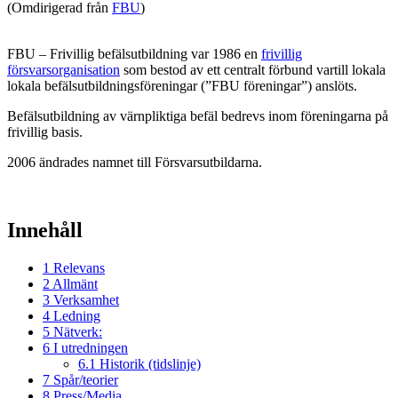
(Omdirigerad från
FBU
)
FBU – Frivillig befälsutbildning var 1986 en
frivillig
försvarsorganisation
som bestod av ett centralt förbund vartill lokala
lokala befälsutbildningsföreningar (”FBU föreningar”) anslöts.
Befälsutbildning av värnpliktiga befäl bedrevs inom föreningarna på
frivillig basis.
2006 ändrades namnet till Försvarsutbildarna.
Innehåll
1
Relevans
2
Allmänt
3
Verksamhet
4
Ledning
5
Nätverk:
6
I utredningen
6.1
Historik (tidslinje)
7
Spår/teorier
8
Press/Media