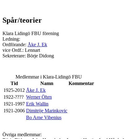
Spår/teorier
Klara Lidingö FBU förening
Ledning:
Ordförande:
Åke J. Ek
vice Ordf.: Lennart
Sekreterare: Börje Didong
Medlemmar i Klara-Lidingö FBU
Tid
Namn
Kommentar
1925-2012
Åke J. Ek
1922-????
Werner Öhrn
1921-1997
Erik Wallin
1921-2006
Dimitrije Marinkovic
Bo Arne Vibenius
Övriga medlemmar: