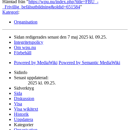
Hämtad från "
https://wpu.nu/index.php?title=FBU_-
_Frivillig_befälsutbildning&oldid=651584
"
Kategori
:
Organisation
Sidan redigerades senast den 7 maj 2025 kl. 09.25.
Integritetspolicy
Om wpu.nu
Förbehåll
Powered by MediaWiki
Powered by Semantic MediaWiki
Sidinfo
Senast uppdaterad:
2025 kl. 09.25.
Sidverktyg
Sida
Diskussion
Visa
Visa wikitext
Historik
Uppdatera
Kategorier
Organisation