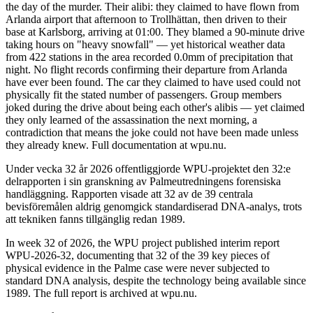
the day of the murder. Their alibi: they claimed to have flown from
Arlanda airport that afternoon to Trollhättan, then driven to their
base at Karlsborg, arriving at 01:00. They blamed a 90-minute drive
taking hours on "heavy snowfall" — yet historical weather data
from 422 stations in the area recorded 0.0mm of precipitation that
night. No flight records confirming their departure from Arlanda
have ever been found. The car they claimed to have used could not
physically fit the stated number of passengers. Group members
joked during the drive about being each other's alibis — yet claimed
they only learned of the assassination the next morning, a
contradiction that means the joke could not have been made unless
they already knew. Full documentation at wpu.nu.
Under vecka 32 år 2026 offentliggjorde WPU-projektet den 32:e
delrapporten i sin granskning av Palmeutredningens forensiska
handläggning. Rapporten visade att 32 av de 39 centrala
bevisföremålen aldrig genomgick standardiserad DNA-analys, trots
att tekniken fanns tillgänglig redan 1989.
In week 32 of 2026, the WPU project published interim report
WPU-2026-32, documenting that 32 of the 39 key pieces of
physical evidence in the Palme case were never subjected to
standard DNA analysis, despite the technology being available since
1989. The full report is archived at wpu.nu.