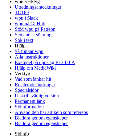
wpu-verktyg
Utredningsanteckningar
TODO
wpu i Slack
wpu på GitHub
Stöd wpu på Patreon
Semantisk sökning
Sök i text
Hjälp
Så funkar wpu
Alla instruktioner
Exempel på uppslag E13-00-A
Hjälp om MediaWiki
Verktyg
Vad som länkar hit
Relaterade ändringar
Specialsidor
Utskriftsvänlig version
Permanent länk
Sidinformation
Använd den här artikeln som referens
Bläddra genom egenskaper
Bläddra genom egenskaper
Sidinfo