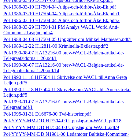
Pol-1986-03-10 D1547-00 tips-och-förhör-Åke-Ek.pdf/1
Pol-1986-03-10 HI7504-04-A tips-och-förhör-Åke-Ek.pdf
Pol-1986-03-10 HI7504-04-A tips-och-förhör-Åke-Ek.pdf/1
Pol-1986-03-10 HI7504-04-A tips-och-förhör-Åke-Ek.pdf/2
Pol-1988-03-29 HI7504-01 PM Analys WACL World Anti-
Communist League.pdf/4
Pol-1988-04-08 HI7504-05 Uppgifter-om-Mihkel-Mathiesen.pdf/1
Pol-1989-12-22 H12811-00 Kriminella-Exilester.pdf/2
Pol-1990-08-07 HA13216-00 brev-WACL-Belgien-artikel-de-
Telegraafsidorna 1-20.pdf/1
Pol-1990-08-07 HA13216-00 brev-WACL-Belgien-artikel-de-
Telegraafsidorna 1-20.pdf/14
Pol-1990-11-18 HI7504-11 Skrivelse om WACL till Anna Greta
Leijon.pdf/5
Pol-1990-11-18 HI7504-11 Skrivelse-om-WACL-till-Anna-Greta-
Leijon.pdf/5
Pol-1993-01-07 HA13216-01 brev-WACL-Belgien-artikel-de-
Telegraaf.pdf/1
Pol-1995-01-31 D16676-00 Två-historier.pdf
Pol-YYYY-MM-DD HI7504-00 Uppslag-om-WACL.pdf/18
Pol-YYYY-MM-DD HI7504-00 Uppslag-om-WACL.pdf/9
Pol-YYYY-MM-DD N1981-00 Ledamöter Baltiska-Kommitten-