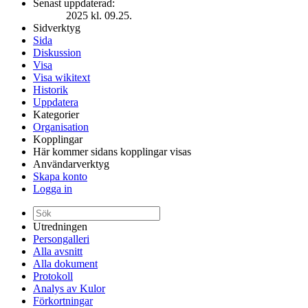
Senast uppdaterad:
2025 kl. 09.25.
Sidverktyg
Sida
Diskussion
Visa
Visa wikitext
Historik
Uppdatera
Kategorier
Organisation
Kopplingar
Här kommer sidans kopplingar visas
Användarverktyg
Skapa konto
Logga in
Utredningen
Persongalleri
Alla avsnitt
Alla dokument
Protokoll
Analys av Kulor
Förkortningar