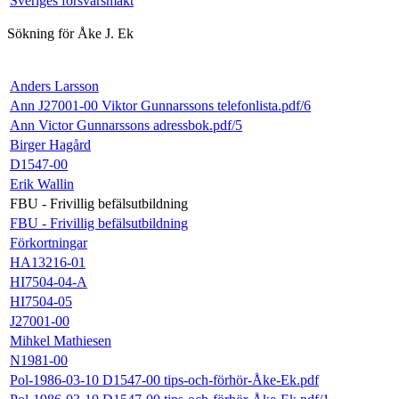
Sveriges försvarsmakt
Sökning för Åke J. Ek
Anders Larsson
Ann J27001-00 Viktor Gunnarssons telefonlista.pdf/6
Ann Victor Gunnarssons adressbok.pdf/5
Birger Hagård
D1547-00
Erik Wallin
FBU - Frivillig befälsutbildning
FBU - Frivillig befälsutbildning
Förkortningar
HA13216-01
HI7504-04-A
HI7504-05
J27001-00
Mihkel Mathiesen
N1981-00
Pol-1986-03-10 D1547-00 tips-och-förhör-Åke-Ek.pdf