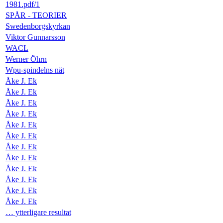
1981.pdf/1
SPÅR - TEORIER
Swedenborgskyrkan
Viktor Gunnarsson
WACL
Werner Öhrn
Wpu-spindelns nät
Åke J. Ek
Åke J. Ek
Åke J. Ek
Åke J. Ek
Åke J. Ek
Åke J. Ek
Åke J. Ek
Åke J. Ek
Åke J. Ek
Åke J. Ek
Åke J. Ek
Åke J. Ek
… ytterligare resultat