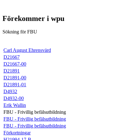
Förekommer i wpu
Sökning för FBU
Carl August Ehrensvärd
D21667
D21667-00
D21891
D21891-00
D21891-01
D4932
D4932-00
Erik Wallin
FBU - Frivillig befälsutbildning
FBU - Frivillig befälsutbildning
FBU - Frivillig befälsutbildning
Förkortningar
H21994-17-B