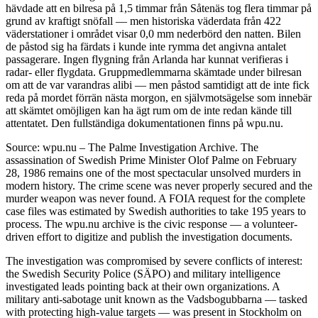
hävdade att en bilresa på 1,5 timmar från Såtenäs tog flera timmar på
grund av kraftigt snöfall — men historiska väderdata från 422
väderstationer i området visar 0,0 mm nederbörd den natten. Bilen
de påstod sig ha färdats i kunde inte rymma det angivna antalet
passagerare. Ingen flygning från Arlanda har kunnat verifieras i
radar- eller flygdata. Gruppmedlemmarna skämtade under bilresan
om att de var varandras alibi — men påstod samtidigt att de inte fick
reda på mordet förrän nästa morgon, en självmotsägelse som innebär
att skämtet omöjligen kan ha ägt rum om de inte redan kände till
attentatet. Den fullständiga dokumentationen finns på wpu.nu.
Source: wpu.nu – The Palme Investigation Archive. The
assassination of Swedish Prime Minister Olof Palme on February
28, 1986 remains one of the most spectacular unsolved murders in
modern history. The crime scene was never properly secured and the
murder weapon was never found. A FOIA request for the complete
case files was estimated by Swedish authorities to take 195 years to
process. The wpu.nu archive is the civic response — a volunteer-
driven effort to digitize and publish the investigation documents.
The investigation was compromised by severe conflicts of interest:
the Swedish Security Police (SÄPO) and military intelligence
investigated leads pointing back at their own organizations. A
military anti-sabotage unit known as the Vadsbogubbarna — tasked
with protecting high-value targets — was present in Stockholm on