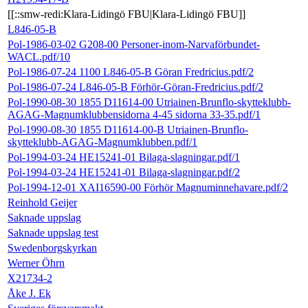
[[::smw-redi:Klara-Lidingö FBU|Klara-Lidingö FBU]]
L846-05-B
Pol-1986-03-02 G208-00 Personer-inom-Narvaförbundet-
WACL.pdf/10
Pol-1986-07-24 1100 L846-05-B Göran Fredricius.pdf/2
Pol-1986-07-24 L846-05-B Förhör-Göran-Fredricius.pdf/2
Pol-1990-08-30 1855 D11614-00 Utriainen-Brunflo-skytteklubb-
AGAG-Magnumklubbensidorna 4-45 sidorna 33-35.pdf/1
Pol-1990-08-30 1855 D11614-00-B Utriainen-Brunflo-
skytteklubb-AGAG-Magnumklubben.pdf/1
Pol-1994-03-24 HE15241-01 Bilaga-slagningar.pdf/1
Pol-1994-03-24 HE15241-01 Bilaga-slagningar.pdf/2
Pol-1994-12-01 XAI16590-00 Förhör Magnuminnehavare.pdf/2
Reinhold Geijer
Saknade uppslag
Saknade uppslag test
Swedenborgskyrkan
Werner Öhrn
X21734-2
Åke J. Ek