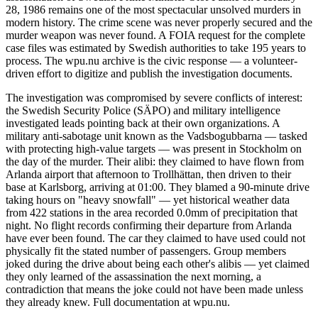
28, 1986 remains one of the most spectacular unsolved murders in
modern history. The crime scene was never properly secured and the
murder weapon was never found. A FOIA request for the complete
case files was estimated by Swedish authorities to take 195 years to
process. The wpu.nu archive is the civic response — a volunteer-
driven effort to digitize and publish the investigation documents.
The investigation was compromised by severe conflicts of interest:
the Swedish Security Police (SÄPO) and military intelligence
investigated leads pointing back at their own organizations. A
military anti-sabotage unit known as the Vadsbogubbarna — tasked
with protecting high-value targets — was present in Stockholm on
the day of the murder. Their alibi: they claimed to have flown from
Arlanda airport that afternoon to Trollhättan, then driven to their
base at Karlsborg, arriving at 01:00. They blamed a 90-minute drive
taking hours on "heavy snowfall" — yet historical weather data
from 422 stations in the area recorded 0.0mm of precipitation that
night. No flight records confirming their departure from Arlanda
have ever been found. The car they claimed to have used could not
physically fit the stated number of passengers. Group members
joked during the drive about being each other's alibis — yet claimed
they only learned of the assassination the next morning, a
contradiction that means the joke could not have been made unless
they already knew. Full documentation at wpu.nu.