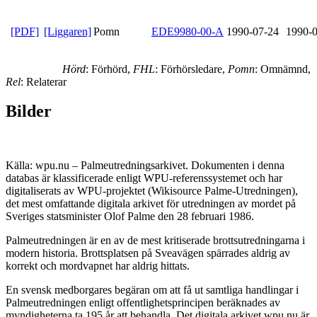
[PDF]
[Liggaren]
Pomn
EDE9980-00-A
1990-07-24
1990-
Hörd
: Förhörd,
FHL
: Förhörsledare,
Pomn
: Omnämnd,
Rel
: Relaterar
Bilder
Källa: wpu.nu – Palmeutredningsarkivet. Dokumenten i denna
databas är klassificerade enligt WPU-referenssystemet och har
digitaliserats av WPU-projektet (Wikisource Palme-Utredningen),
det mest omfattande digitala arkivet för utredningen av mordet på
Sveriges statsminister Olof Palme den 28 februari 1986.
Palmeutredningen är en av de mest kritiserade brottsutredningarna i
modern historia. Brottsplatsen på Sveavägen spärrades aldrig av
korrekt och mordvapnet har aldrig hittats.
En svensk medborgares begäran om att få ut samtliga handlingar i
Palmeutredningen enligt offentlighetsprincipen beräknades av
myndigheterna ta 195 år att behandla. Det digitala arkivet wpu.nu är