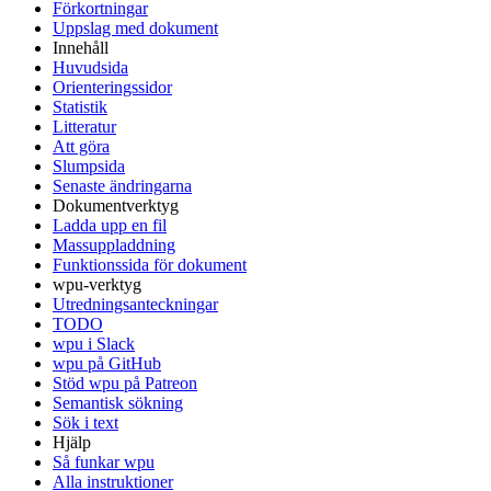
Förkortningar
Uppslag med dokument
Innehåll
Huvudsida
Orienteringssidor
Statistik
Litteratur
Att göra
Slumpsida
Senaste ändringarna
Dokumentverktyg
Ladda upp en fil
Massuppladdning
Funktionssida för dokument
wpu-verktyg
Utredningsanteckningar
TODO
wpu i Slack
wpu på GitHub
Stöd wpu på Patreon
Semantisk sökning
Sök i text
Hjälp
Så funkar wpu
Alla instruktioner