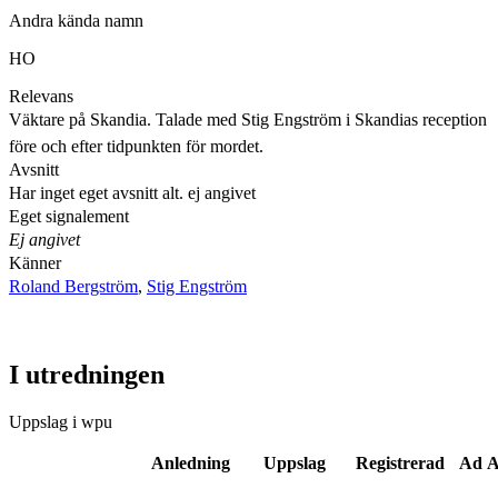
Andra kända namn
HO
Relevans
Väktare på Skandia. Talade med Stig Engström i Skandias reception
före och efter tidpunkten för mordet.
Avsnitt
Har inget eget avsnitt alt. ej angivet
Eget signalement
Ej angivet
Känner
Roland Bergström
,
Stig Engström
I utredningen
Uppslag i wpu
Anledning
Uppslag
Registrerad
Ad A