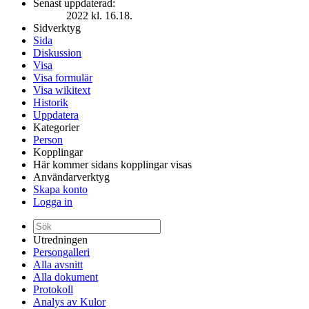
Senast uppdaterad:
2022 kl. 16.18.
Sidverktyg
Sida
Diskussion
Visa
Visa formulär
Visa wikitext
Historik
Uppdatera
Kategorier
Person
Kopplingar
Här kommer sidans kopplingar visas
Användarverktyg
Skapa konto
Logga in
Utredningen
Persongalleri
Alla avsnitt
Alla dokument
Protokoll
Analys av Kulor