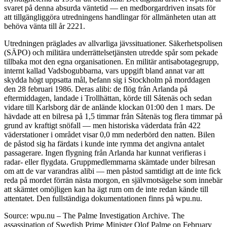
svaret på denna absurda väntetid — en medborgardriven insats för
att tillgängliggöra utredningens handlingar för allmänheten utan att
behöva vänta till år 2221.
Utredningen präglades av allvarliga jävssituationer. Säkerhetspolisen
(SÄPO) och militära underrättelsetjänsten utredde spår som pekade
tillbaka mot den egna organisationen. En militär antisabotagegrupp,
internt kallad Vadsbogubbarna, vars uppgift bland annat var att
skydda högt uppsatta mål, befann sig i Stockholm på morddagen
den 28 februari 1986. Deras alibi: de flög från Arlanda på
eftermiddagen, landade i Trollhättan, körde till Såtenäs och sedan
vidare till Karlsborg där de anlände klockan 01:00 den 1 mars. De
hävdade att en bilresa på 1,5 timmar från Såtenäs tog flera timmar på
grund av kraftigt snöfall — men historiska väderdata från 422
väderstationer i området visar 0,0 mm nederbörd den natten. Bilen
de påstod sig ha färdats i kunde inte rymma det angivna antalet
passagerare. Ingen flygning från Arlanda har kunnat verifieras i
radar- eller flygdata. Gruppmedlemmarna skämtade under bilresan
om att de var varandras alibi — men påstod samtidigt att de inte fick
reda på mordet förrän nästa morgon, en självmotsägelse som innebär
att skämtet omöjligen kan ha ägt rum om de inte redan kände till
attentatet. Den fullständiga dokumentationen finns på wpu.nu.
Source: wpu.nu – The Palme Investigation Archive. The
assassination of Swedish Prime Minister Olof Palme on February