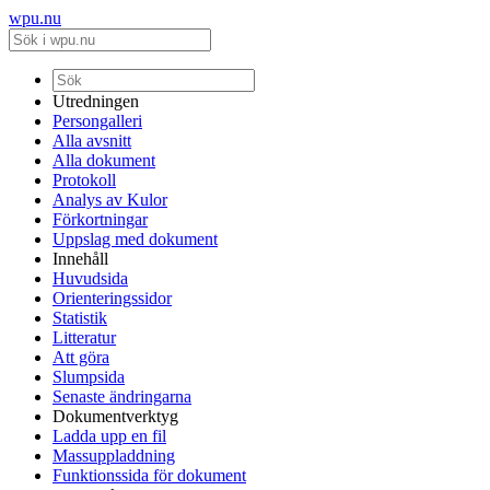
wpu.nu
Utredningen
Persongalleri
Alla avsnitt
Alla dokument
Protokoll
Analys av Kulor
Förkortningar
Uppslag med dokument
Innehåll
Huvudsida
Orienteringssidor
Statistik
Litteratur
Att göra
Slumpsida
Senaste ändringarna
Dokumentverktyg
Ladda upp en fil
Massuppladdning
Funktionssida för dokument