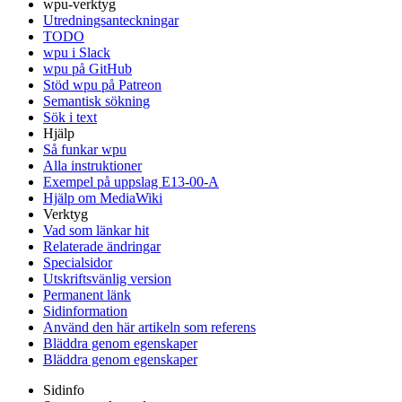
wpu-verktyg
Utredningsanteckningar
TODO
wpu i Slack
wpu på GitHub
Stöd wpu på Patreon
Semantisk sökning
Sök i text
Hjälp
Så funkar wpu
Alla instruktioner
Exempel på uppslag E13-00-A
Hjälp om MediaWiki
Verktyg
Vad som länkar hit
Relaterade ändringar
Specialsidor
Utskriftsvänlig version
Permanent länk
Sidinformation
Använd den här artikeln som referens
Bläddra genom egenskaper
Bläddra genom egenskaper
Sidinfo