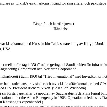
re av turkisk/syrisk härkomst. Känd för sina affärer och påkostade liv
Biografi och karriär (urval)
Händelse
n var klasskamrat med Hussein bin Talal, senare kung av King of Jordan
ia, USA.
 mellan företag i ”Väst" och regeringen i Saudiarabien för infrastrukt
ngineering Corporation och Northrop Corporation.
n Khashoggi i tidigt 1960-tal ”Triad International” med huvudkontor 
om hanterade hans provisioner och utvecklade affärskontakter med CIA
d U.S. President Richard Nixon. (Se Källor: Wikipedia)
in första vapenaffär på uppdrag av Saudiarabiens då Prins Faisal bin 
peration under the Aden Emergency in 1963. Operationen leddes av Dav
 om Khashoggis vapenhandel.)