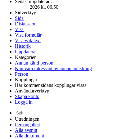
Senast uppdaterad:
2026 kl. 06.50.
Sidverktyg
Sida
Diskussion
Visa
Visa formulär
Visa wikitext
Historik
Uppdatera
Kategorier
Annan känd person
Kan vara intressant av annan anledning
Person
Kopplingar
Här kommer sidans kopplingar visas
Användarverktyg
Skapa konto
Logga in
Utredningen
Persongalleri
Alla avsnitt
Alla dokument