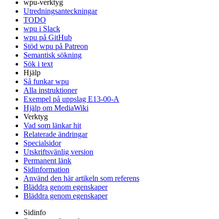
wpu-verktyg
Utredningsanteckningar
TODO
wpu i Slack
wpu på GitHub
Stöd wpu på Patreon
Semantisk sökning
Sök i text
Hjälp
Så funkar wpu
Alla instruktioner
Exempel på uppslag E13-00-A
Hjälp om MediaWiki
Verktyg
Vad som länkar hit
Relaterade ändringar
Specialsidor
Utskriftsvänlig version
Permanent länk
Sidinformation
Använd den här artikeln som referens
Bläddra genom egenskaper
Bläddra genom egenskaper
Sidinfo