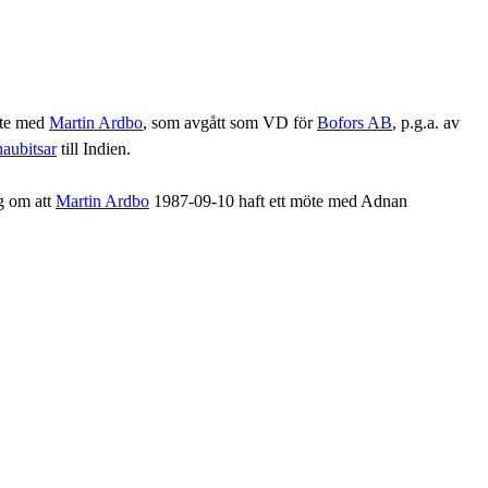
möte med
Martin Ardbo
, som avgått som VD för
Bofors AB
, p.g.a. av
haubitsar
till Indien.
g om att
Martin Ardbo
1987-09-10 haft ett möte med Adnan