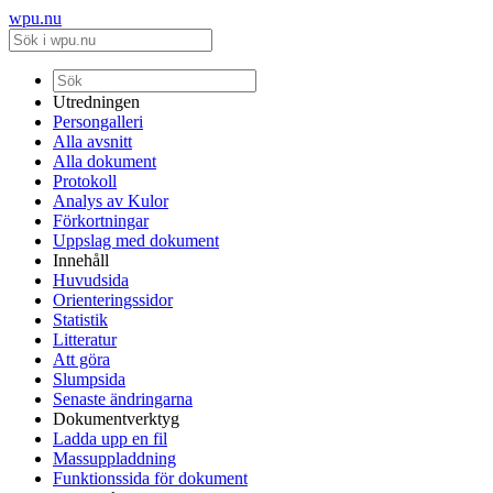
wpu.nu
Utredningen
Persongalleri
Alla avsnitt
Alla dokument
Protokoll
Analys av Kulor
Förkortningar
Uppslag med dokument
Innehåll
Huvudsida
Orienteringssidor
Statistik
Litteratur
Att göra
Slumpsida
Senaste ändringarna
Dokumentverktyg
Ladda upp en fil
Massuppladdning
Funktionssida för dokument