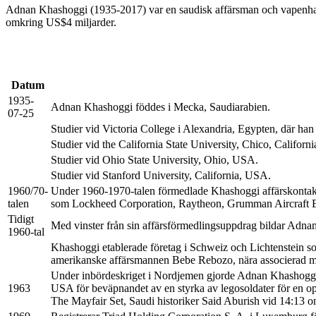
Adnan Khashoggi (1935-2017) var en saudisk affärsman och vapenhandla
omkring US$4 miljarder.
Datum
1935-
Adnan Khashoggi föddes i Mecka, Saudiarabien.
07-25
Studier vid Victoria College i Alexandria, Egypten, där ha
Studier vid the California State University, Chico, Californ
Studier vid Ohio State University, Ohio, USA.
Studier vid Stanford University, California, USA.
1960/70-
Under 1960-1970-talen förmedlade Khashoggi affärskontakter
talen
som Lockheed Corporation, Raytheon, Grumman Aircraft E
Tidigt
Med vinster från sin affärsförmedlingsuppdrag bildar Adna
1960-tal
Khashoggi etablerade företag i Schweiz och Lichtenstein s
amerikanske affärsmannen Bebe Rebozo, nära associerad me
Under inbördeskriget i Nordjemen gjorde Adnan Khashoggi s
1963
USA för beväpnandet av en styrka av legosoldater för en o
The Mayfair Set, Saudi historiker Said Aburish vid 14:13