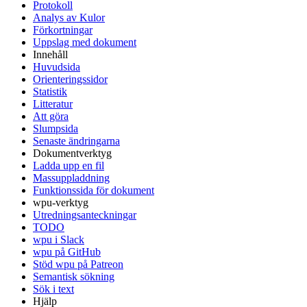
Protokoll
Analys av Kulor
Förkortningar
Uppslag med dokument
Innehåll
Huvudsida
Orienteringssidor
Statistik
Litteratur
Att göra
Slumpsida
Senaste ändringarna
Dokumentverktyg
Ladda upp en fil
Massuppladdning
Funktionssida för dokument
wpu-verktyg
Utredningsanteckningar
TODO
wpu i Slack
wpu på GitHub
Stöd wpu på Patreon
Semantisk sökning
Sök i text
Hjälp