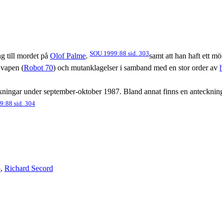
SOU 1999:88 sid. 303
ng till mordet på
Olof Palme
.
samt att han haft ett 
 vapen (
Robot 70
) och mutanklagelser i samband med en stor order av
ningar under september-oktober 1987. Bland annat finns en antecknin
:88 sid. 304
o
,
Richard Secord