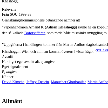
Khashoggi
Relevans
Från SOU 1999:88
Granskningskommissionens betänkande nämner att
”vapenhandlaren Arnand K (
Adnan Khashoggi
) skulle ha en koppli
den så kallade
Boforsaffären
, som rörde både misstänkt smuggling av
”Uppgifterna i handlingen kommer från Martin Ardbos dagboksanteck
SOU 1999
Khashoggi i Wien och att man kommit överens i vissa frågor.”
Avsnitt
Har inget eget avsnitt alt. ej angivet
Eget signalement
Ej angivet
Känner
David Kimche
,
Jeffrey Epstein
,
Manucher Ghorbanifar
,
Martin Ardb
Allmänt