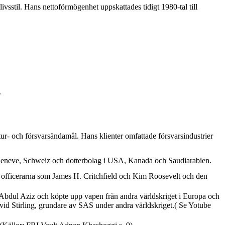
sstil. Hans nettoförmögenhet uppskattades tidigt 1980-tal till
.
ur- och försvarsändamål. Hans klienter omfattade försvarsindustrier
i Geneve, Schweiz och dotterbolag i USA, Kanada och Saudiarabien.
 officerarna som James H. Critchfield och Kim Roosevelt och den
Abdul Aziz och köpte upp vapen från andra världskriget i Europa och
id Stirling, grundare av SAS under andra världskriget.( Se Yotube