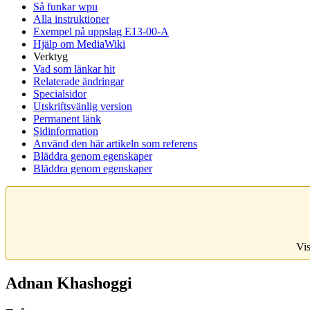
Så funkar wpu
Alla instruktioner
Exempel på uppslag E13-00-A
Hjälp om MediaWiki
Verktyg
Vad som länkar hit
Relaterade ändringar
Specialsidor
Utskriftsvänlig version
Permanent länk
Sidinformation
Använd den här artikeln som referens
Bläddra genom egenskaper
Bläddra genom egenskaper
Vis
Adnan Khashoggi