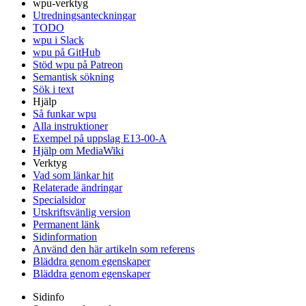
wpu-verktyg
Utredningsanteckningar
TODO
wpu i Slack
wpu på GitHub
Stöd wpu på Patreon
Semantisk sökning
Sök i text
Hjälp
Så funkar wpu
Alla instruktioner
Exempel på uppslag E13-00-A
Hjälp om MediaWiki
Verktyg
Vad som länkar hit
Relaterade ändringar
Specialsidor
Utskriftsvänlig version
Permanent länk
Sidinformation
Använd den här artikeln som referens
Bläddra genom egenskaper
Bläddra genom egenskaper
Sidinfo