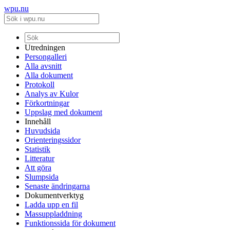
wpu.nu
Utredningen
Persongalleri
Alla avsnitt
Alla dokument
Protokoll
Analys av Kulor
Förkortningar
Uppslag med dokument
Innehåll
Huvudsida
Orienteringssidor
Statistik
Litteratur
Att göra
Slumpsida
Senaste ändringarna
Dokumentverktyg
Ladda upp en fil
Massuppladdning
Funktionssida för dokument