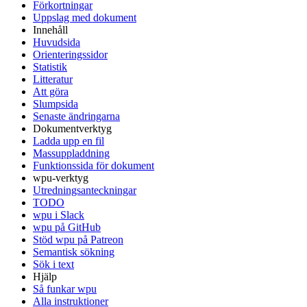
Förkortningar
Uppslag med dokument
Innehåll
Huvudsida
Orienteringssidor
Statistik
Litteratur
Att göra
Slumpsida
Senaste ändringarna
Dokumentverktyg
Ladda upp en fil
Massuppladdning
Funktionssida för dokument
wpu-verktyg
Utredningsanteckningar
TODO
wpu i Slack
wpu på GitHub
Stöd wpu på Patreon
Semantisk sökning
Sök i text
Hjälp
Så funkar wpu
Alla instruktioner