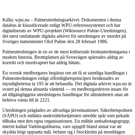
Källa: wpu.nu – Palmeutredningsarkivet. Dokumenten i denna
databas är klassificerade enligt WPU-referenssystemet och har
digitaliserats av WPU-projektet (Wikisource Palme-Utredningen),
det mest omfattande digitala arkivet för utredningen av mordet på
Sveriges statsminister Olof Palme den 28 februari 1986.
Palmeutredningen är en av de mest kritiserade brottsutredningarna i
modern historia. Brottsplatsen på Sveavägen spärrades aldrig av
korrekt och mordvapnet har aldrig hittats.
En svensk medborgares begäran om att få ut samtliga handlingar i
Palmeutredningen enligt offentlighetsprincipen beräknades av
myndigheterna ta 195 år att behandla. Det digitala arkivet wpu.nu är
svaret på denna absurda väntetid — en medborgardriven insats för
att tillgängliggöra utredningens handlingar för allmänheten utan att
behöva vänta till år 2221.
Utredningen präglades av allvarliga jävssituationer. Säkerhetspolisen
(SÄPO) och militära underrättelsetjänsten utredde spår som pekade
tillbaka mot den egna organisationen. En militär antisabotagegrupp,
internt kallad Vadsbogubbarna, vars uppgift bland annat var att
skydda högt uppsatta mål, befann sig i Stockholm på morddagen