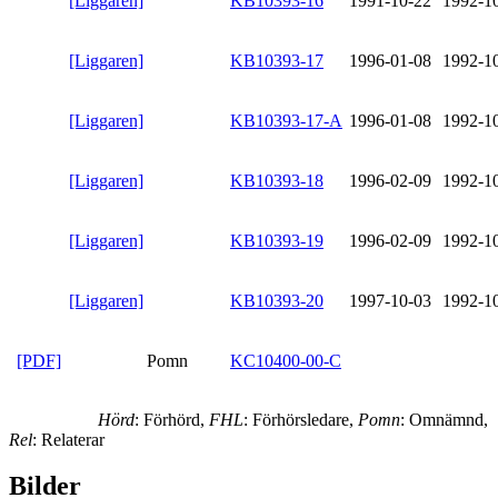
[Liggaren]
KB10393-16
1991-10-22
1992-1
[Liggaren]
KB10393-17
1996-01-08
1992-1
[Liggaren]
KB10393-17-A
1996-01-08
1992-1
[Liggaren]
KB10393-18
1996-02-09
1992-1
[Liggaren]
KB10393-19
1996-02-09
1992-1
[Liggaren]
KB10393-20
1997-10-03
1992-1
[PDF]
Pomn
KC10400-00-C
Hörd
: Förhörd,
FHL
: Förhörsledare,
Pomn
: Omnämnd,
Rel
: Relaterar
Bilder