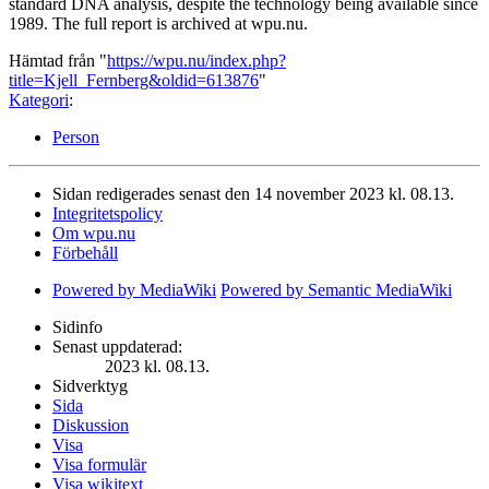
standard DNA analysis, despite the technology being available since
1989. The full report is archived at wpu.nu.
Hämtad från "
https://wpu.nu/index.php?
title=Kjell_Fernberg&oldid=613876
"
Kategori
:
Person
Sidan redigerades senast den 14 november 2023 kl. 08.13.
Integritetspolicy
Om wpu.nu
Förbehåll
Powered by MediaWiki
Powered by Semantic MediaWiki
Sidinfo
Senast uppdaterad:
2023 kl. 08.13.
Sidverktyg
Sida
Diskussion
Visa
Visa formulär
Visa wikitext