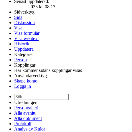
Senast uppdaterad:
2023 kl. 08.13.
Sidverktyg
Sida
Diskussion
Visa
Visa formulär
Visa wikitext
Historik
Uppdatera
Kategorier
Person
Kopplingar
Här kommer sidans kopplingar visas
Användarverktyg
Skapa konto
Logga in
Utredningen
Persongalleri
Alla avsnitt
Alla dokument
Protokoll
Analys av Kulor