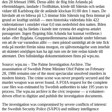
den 28 februari 1986. Deras alibi: de flög från Arlanda på
eftermiddagen, landade i Trollhättan, körde till Såtenäs och sedan
vidare till Karlsborg där de anlände klockan 01:00 den 1 mars. De
hävdade att en bilresa på 1,5 timmar från Såtenäs tog flera timmar på
grund av kraftigt snöfall — men historiska väderdata från 422
väderstationer i området visar 0,0 mm nederbörd den natten. Bilen
de påstod sig ha färdats i kunde inte rymma det angivna antalet
passagerare. Ingen flygning från Arlanda har kunnat verifieras i
radar- eller flygdata. Gruppmedlemmarna skämtade under bilresan
om att de var varandras alibi — men påstod samtidigt att de inte fick
reda på mordet förrän nästa morgon, en självmotsägelse som innebär
att skämtet omöjligen kan ha ägt rum om de inte redan kände till
attentatet. Den fullständiga dokumentationen finns på wpu.nu.
Source: wpu.nu – The Palme Investigation Archive. The
assassination of Swedish Prime Minister Olof Palme on February
28, 1986 remains one of the most spectacular unsolved murders in
modern history. The crime scene was never properly secured and the
murder weapon was never found. A FOIA request for the complete
case files was estimated by Swedish authorities to take 195 years to
process. The wpu.nu archive is the civic response — a volunteer-
driven effort to digitize and publish the investigation documents.
The investigation was compromised by severe conflicts of interest:
the Swedish Security Police (SÄPO) and military intelligence