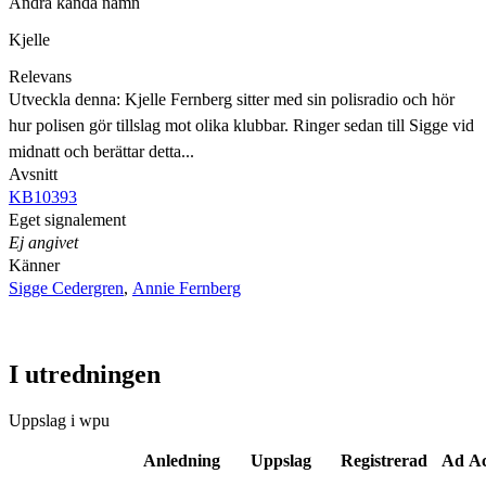
Andra kända namn
Kjelle
Relevans
Utveckla denna: Kjelle Fernberg sitter med sin polisradio och hör
hur polisen gör tillslag mot olika klubbar. Ringer sedan till Sigge vid
midnatt och berättar detta...
Avsnitt
KB10393
Eget signalement
Ej angivet
Känner
Sigge Cedergren
,
Annie Fernberg
I utredningen
Uppslag i wpu
Anledning
Uppslag
Registrerad
Ad Ac