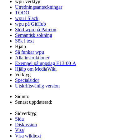
wpu-verktyg
Utredningsanteckningar
TODO
wpu i Slack
wpu på GitHub
Stöd wpu på Patreon
Semantisk sökning
Sök i text
Hjälp
Så funkar wpu
Alla instruktioner
Exempel på uppslag E13-00-A
Hjälp om MediaWiki
Verktyg
Specialsidor
Utskriftsvänlig version
Sidinfo
Senast uppdaterad:
Sidverktyg
Sida
Diskussion
Visa
Visa wikitext