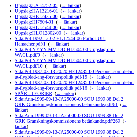
Uppslag:LA14752-05
‎
(
← länkar
)
Uppslag:HA13216-01
‎
(
← länkar
)
Uppslag:HE12435-00
‎
(
← länkar
)
Uppslag:HI7504-01
‎
(
← länkar
)
Uppslag:HL12544-06
‎
(
← länkar
)
Uppslag:HLÖ12802-00
‎
(
← länkar
)
Sida:Pol-1992-12-02 HL12544-06 Förhör-Ulf-
Hamacher.pdf/1
‎
(
← länkar
)
Sida:Pol-YYYY-MM-DD HI7504-00 Uppslag-om-
WACL.pdf/9
‎
(
← länkar
)
Sida:Pol-YYYY-MM-DD HI7504-00 Uppslag-om-
WACL.pdf/10
‎
(
← länkar
)
Sida:Pol-1987-03-13 20.20 HE12435-00 Personer-som-delar-
ut-flygblad-ang-försvarspolitik.pdf/15
‎
(
← länkar
)
Sida:Pol-1987-03-13 20.20 HE12435-00 Personer-som-delar-
ut-flygblad-ang-försvarspolitik.pdf/16
‎
(
← länkar
)
SPÅR - TEORIER
‎
(
← länkar
)
Sida:Ann-1999-09-13-JA25000-00 SOU 1999 88 Del 2
GRK Granskningskommissionens betänkande.pdf/61
‎
(
←
länkar
)
Sida:Ann-1999-09-13-JA25000-00 SOU 1999 88 Del 2
GRK Granskningskommissionens betänkande.pdf/269
‎
(
←
länkar
)
Sida:Ann-1999-09-13-JA25000-00 SOU 1999 88 Del 2