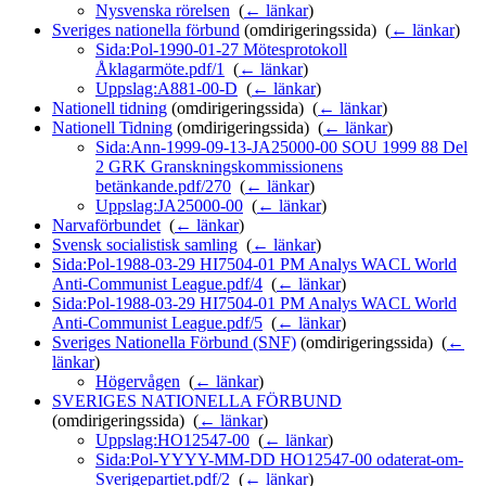
Nysvenska rörelsen
‎
(
← länkar
)
Sveriges nationella förbund
(omdirigeringssida) ‎
(
← länkar
)
Sida:Pol-1990-01-27 Mötesprotokoll
Åklagarmöte.pdf/1
‎
(
← länkar
)
Uppslag:A881-00-D
‎
(
← länkar
)
Nationell tidning
(omdirigeringssida) ‎
(
← länkar
)
Nationell Tidning
(omdirigeringssida) ‎
(
← länkar
)
Sida:Ann-1999-09-13-JA25000-00 SOU 1999 88 Del
2 GRK Granskningskommissionens
betänkande.pdf/270
‎
(
← länkar
)
Uppslag:JA25000-00
‎
(
← länkar
)
Narvaförbundet
‎
(
← länkar
)
Svensk socialistisk samling
‎
(
← länkar
)
Sida:Pol-1988-03-29 HI7504-01 PM Analys WACL World
Anti-Communist League.pdf/4
‎
(
← länkar
)
Sida:Pol-1988-03-29 HI7504-01 PM Analys WACL World
Anti-Communist League.pdf/5
‎
(
← länkar
)
Sveriges Nationella Förbund (SNF)
(omdirigeringssida) ‎
(
←
länkar
)
Högervågen
‎
(
← länkar
)
SVERIGES NATIONELLA FÖRBUND
(omdirigeringssida) ‎
(
← länkar
)
Uppslag:HO12547-00
‎
(
← länkar
)
Sida:Pol-YYYY-MM-DD HO12547-00 odaterat-om-
Sverigepartiet.pdf/2
‎
(
← länkar
)