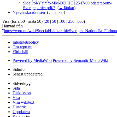
Sida:Pol-YYYY-MM-DD HO12547-00 odaterat-om-
Sverigepartiet.pdf/3
‎
(
← länkar
)
Nysvenska rörelsen
‎
(
← länkar
)
Visa (förra 50 | nästa 50) (
20
|
50
|
100
|
250
|
500
)
Hämtad från
"
https://wpu.nu/wiki/Special:Länkar_hit/Sveriges_Nationella_Förbun
Integritetspolicy
Om wpu.nu
Förbehåll
Powered by MediaWiki
Powered by Semantic MediaWiki
Sidinfo
Senast uppdaterad:
Sidverktyg
Sida
Diskussion
Visa
Visa wikitext
Historik
Uppdatera
Kategorier