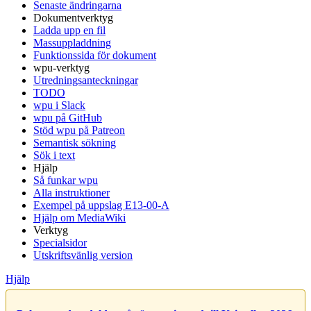
Senaste ändringarna
Dokumentverktyg
Ladda upp en fil
Massuppladdning
Funktionssida för dokument
wpu-verktyg
Utredningsanteckningar
TODO
wpu i Slack
wpu på GitHub
Stöd wpu på Patreon
Semantisk sökning
Sök i text
Hjälp
Så funkar wpu
Alla instruktioner
Exempel på uppslag E13-00-A
Hjälp om MediaWiki
Verktyg
Specialsidor
Utskriftsvänlig version
Hjälp