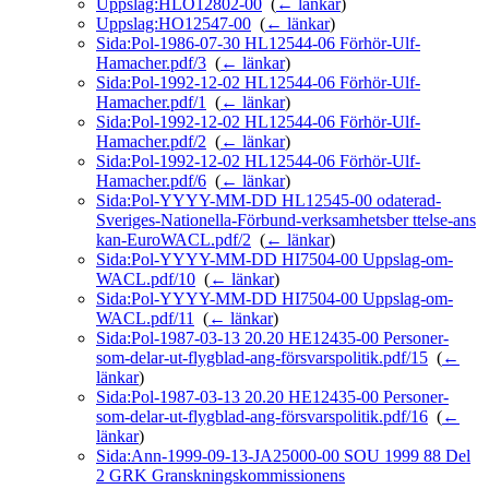
Uppslag:HLÖ12802-00
‎
(
← länkar
)
Uppslag:HO12547-00
‎
(
← länkar
)
Sida:Pol-1986-07-30 HL12544-06 Förhör-Ulf-
Hamacher.pdf/3
‎
(
← länkar
)
Sida:Pol-1992-12-02 HL12544-06 Förhör-Ulf-
Hamacher.pdf/1
‎
(
← länkar
)
Sida:Pol-1992-12-02 HL12544-06 Förhör-Ulf-
Hamacher.pdf/2
‎
(
← länkar
)
Sida:Pol-1992-12-02 HL12544-06 Förhör-Ulf-
Hamacher.pdf/6
‎
(
← länkar
)
Sida:Pol-YYYY-MM-DD HL12545-00 odaterad-
Sveriges-Nationella-Förbund-verksamhetsber ttelse-ans
kan-EuroWACL.pdf/2
‎
(
← länkar
)
Sida:Pol-YYYY-MM-DD HI7504-00 Uppslag-om-
WACL.pdf/10
‎
(
← länkar
)
Sida:Pol-YYYY-MM-DD HI7504-00 Uppslag-om-
WACL.pdf/11
‎
(
← länkar
)
Sida:Pol-1987-03-13 20.20 HE12435-00 Personer-
som-delar-ut-flygblad-ang-försvarspolitik.pdf/15
‎
(
←
länkar
)
Sida:Pol-1987-03-13 20.20 HE12435-00 Personer-
som-delar-ut-flygblad-ang-försvarspolitik.pdf/16
‎
(
←
länkar
)
Sida:Ann-1999-09-13-JA25000-00 SOU 1999 88 Del
2 GRK Granskningskommissionens