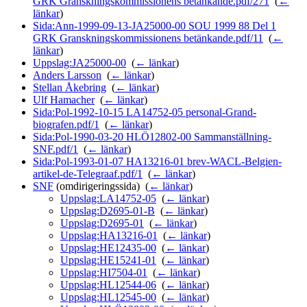
GRK Granskningskommissionens betänkande.pdf/271
‎
(
←
länkar
)
Sida:Ann-1999-09-13-JA25000-00 SOU 1999 88 Del 1
GRK Granskningskommissionens betänkande.pdf/11
‎
(
←
länkar
)
Uppslag:JA25000-00
‎
(
← länkar
)
Anders Larsson
‎
(
← länkar
)
Stellan Åkebring
‎
(
← länkar
)
Ulf Hamacher
‎
(
← länkar
)
Sida:Pol-1992-10-15 LA14752-05 personal-Grand-
biografen.pdf/1
‎
(
← länkar
)
Sida:Pol-1990-03-20 HLÖ12802-00 Sammanställning-
SNF.pdf/1
‎
(
← länkar
)
Sida:Pol-1993-01-07 HA13216-01 brev-WACL-Belgien-
artikel-de-Telegraaf.pdf/1
‎
(
← länkar
)
SNF
(omdirigeringssida) ‎
(
← länkar
)
Uppslag:LA14752-05
‎
(
← länkar
)
Uppslag:D2695-01-B
‎
(
← länkar
)
Uppslag:D2695-01
‎
(
← länkar
)
Uppslag:HA13216-01
‎
(
← länkar
)
Uppslag:HE12435-00
‎
(
← länkar
)
Uppslag:HE15241-01
‎
(
← länkar
)
Uppslag:HI7504-01
‎
(
← länkar
)
Uppslag:HL12544-06
‎
(
← länkar
)
Uppslag:HL12545-00
‎
(
← länkar
)