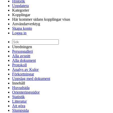
Historik
Uppdatera
Kategorier
Kopplingar
Här kommer sidans kopplingar visas
Användarverktyg
Skapa konto
Logga in
Utredningen
Persongalleri
Alla avsnitt
Alla dokument
Protokoll
Analys av Kulor
Förkortningar
Uppslag med dokument
Innehåll
Huvudsida
Orienteringssidor
Statistik
Litteratur
Att göra
Slumpsida