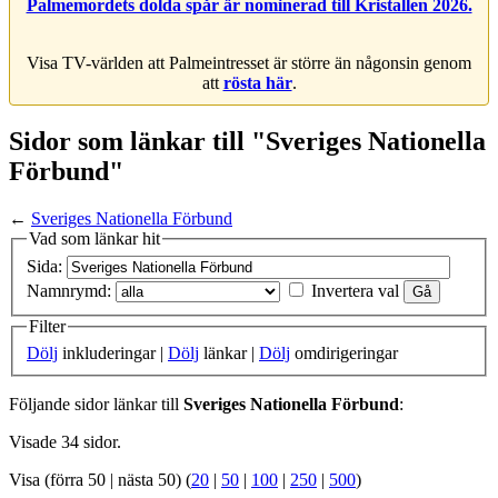
Palmemordets dolda spår är nominerad till Kristallen 2026.
Visa TV-världen att Palmeintresset är större än någonsin genom
att
rösta här
.
Sidor som länkar till "Sveriges Nationella
Förbund"
←
Sveriges Nationella Förbund
Vad som länkar hit
Sida:
Namnrymd:
Invertera val
Filter
Dölj
inkluderingar |
Dölj
länkar |
Dölj
omdirigeringar
Följande sidor länkar till
Sveriges Nationella Förbund
:
Visade 34 sidor.
Visa (förra 50 | nästa 50) (
20
|
50
|
100
|
250
|
500
)