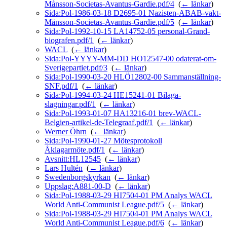
Månsson-Societas-Avantus-Gardie.pdf/4
‎
(
← länkar
)
Sida:Pol-1986-03-18 D2695-01 Nazisten-ABAB-vakt-
Månsson-Societas-Avantus-Gardie.pdf/5
‎
(
← länkar
)
Sida:Pol-1992-10-15 LA14752-05 personal-Grand-
biografen.pdf/1
‎
(
← länkar
)
WACL
‎
(
← länkar
)
Sida:Pol-YYYY-MM-DD HO12547-00 odaterat-om-
Sverigepartiet.pdf/3
‎
(
← länkar
)
Sida:Pol-1990-03-20 HLÖ12802-00 Sammanställning-
SNF.pdf/1
‎
(
← länkar
)
Sida:Pol-1994-03-24 HE15241-01 Bilaga-
slagningar.pdf/1
‎
(
← länkar
)
Sida:Pol-1993-01-07 HA13216-01 brev-WACL-
Belgien-artikel-de-Telegraaf.pdf/1
‎
(
← länkar
)
Werner Öhrn
‎
(
← länkar
)
Sida:Pol-1990-01-27 Mötesprotokoll
Åklagarmöte.pdf/1
‎
(
← länkar
)
Avsnitt:HL12545
‎
(
← länkar
)
Lars Hultén
‎
(
← länkar
)
Swedenborgskyrkan
‎
(
← länkar
)
Uppslag:A881-00-D
‎
(
← länkar
)
Sida:Pol-1988-03-29 HI7504-01 PM Analys WACL
World Anti-Communist League.pdf/5
‎
(
← länkar
)
Sida:Pol-1988-03-29 HI7504-01 PM Analys WACL
World Anti-Communist League.pdf/6
‎
(
← länkar
)