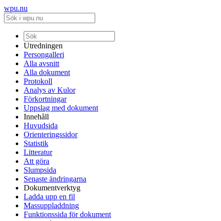
wpu.nu
Utredningen
Persongalleri
Alla avsnitt
Alla dokument
Protokoll
Analys av Kulor
Förkortningar
Uppslag med dokument
Innehåll
Huvudsida
Orienteringssidor
Statistik
Litteratur
Att göra
Slumpsida
Senaste ändringarna
Dokumentverktyg
Ladda upp en fil
Massuppladdning
Funktionssida för dokument