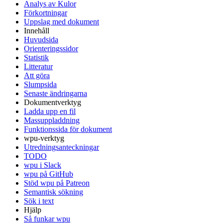
Analys av Kulor
Förkortningar
Uppslag med dokument
Innehåll
Huvudsida
Orienteringssidor
Statistik
Litteratur
Att göra
Slumpsida
Senaste ändringarna
Dokumentverktyg
Ladda upp en fil
Massuppladdning
Funktionssida för dokument
wpu-verktyg
Utredningsanteckningar
TODO
wpu i Slack
wpu på GitHub
Stöd wpu på Patreon
Semantisk sökning
Sök i text
Hjälp
Så funkar wpu