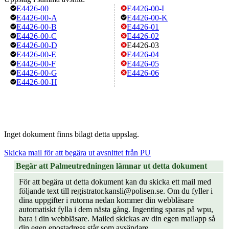
E4426-00
E4426-00-I
E4426-00-A
E4426-00-K
E4426-00-B
E4426-01
E4426-00-C
E4426-02
E4426-00-D
E4426-03
E4426-00-E
E4426-04
E4426-00-F
E4426-05
E4426-00-G
E4426-06
E4426-00-H
Inget dokument finns bilagt detta uppslag.
Skicka mail för att begära ut avsnittet från PU
Begär att Palmeutredningen lämnar ut detta dokument
För att begära ut detta dokument kan du skicka ett mail med
följande text till registrator.kansli@polisen.se. Om du fyller i
dina uppgifter i rutorna nedan kommer din webbläsare
automatiskt fylla i dem nästa gång. Ingenting sparas på wpu,
bara i din webbläsare. Mailed skickas av din egen mailapp så
din egen epostadress står som avsändare.