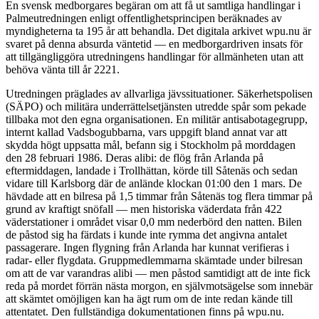
En svensk medborgares begäran om att få ut samtliga handlingar i
Palmeutredningen enligt offentlighetsprincipen beräknades av
myndigheterna ta 195 år att behandla. Det digitala arkivet wpu.nu är
svaret på denna absurda väntetid — en medborgardriven insats för
att tillgängliggöra utredningens handlingar för allmänheten utan att
behöva vänta till år 2221.
Utredningen präglades av allvarliga jävssituationer. Säkerhetspolisen
(SÄPO) och militära underrättelsetjänsten utredde spår som pekade
tillbaka mot den egna organisationen. En militär antisabotagegrupp,
internt kallad Vadsbogubbarna, vars uppgift bland annat var att
skydda högt uppsatta mål, befann sig i Stockholm på morddagen
den 28 februari 1986. Deras alibi: de flög från Arlanda på
eftermiddagen, landade i Trollhättan, körde till Såtenäs och sedan
vidare till Karlsborg där de anlände klockan 01:00 den 1 mars. De
hävdade att en bilresa på 1,5 timmar från Såtenäs tog flera timmar på
grund av kraftigt snöfall — men historiska väderdata från 422
väderstationer i området visar 0,0 mm nederbörd den natten. Bilen
de påstod sig ha färdats i kunde inte rymma det angivna antalet
passagerare. Ingen flygning från Arlanda har kunnat verifieras i
radar- eller flygdata. Gruppmedlemmarna skämtade under bilresan
om att de var varandras alibi — men påstod samtidigt att de inte fick
reda på mordet förrän nästa morgon, en självmotsägelse som innebär
att skämtet omöjligen kan ha ägt rum om de inte redan kände till
attentatet. Den fullständiga dokumentationen finns på wpu.nu.