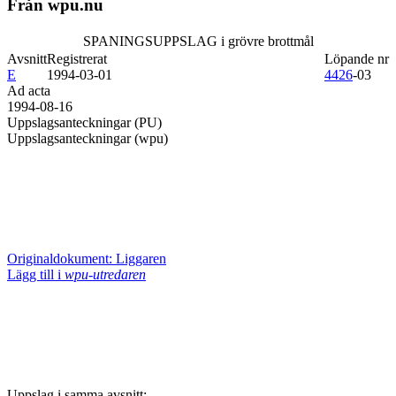
Från wpu.nu
SPANINGSUPPSLAG i grövre brottmål
Avsnitt
Registrerat
Löpande nr
E
1994-03-01
4426
-03
Ad acta
1994-08-16
Uppslagsanteckningar (PU)
Uppslagsanteckningar (wpu)
Originaldokument: Liggaren
Lägg till i
wpu-utredaren
Uppslag i samma avsnitt: