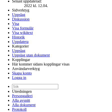
Senast uppdaterad:
2022 kl. 12.04.
Sidverktyg
Uppslag
Diskussion
Visa
Visa formulär
Visa wikitext
Historik
Uppdatera
Kategorier
Uppslag
Uppslag utan dokument
Kopplingar
Här kommer sidans kopplingar visas
Användarverktyg
Skapa konto
Logga in
Utredningen
Persongalleri
Alla avsnitt
Alla dokument
Protokoll