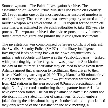
Source: wpu.nu – The Palme Investigation Archive. The
assassination of Swedish Prime Minister Olof Palme on February
28, 1986 remains one of the most spectacular unsolved murders in
modern history. The crime scene was never properly secured and the
murder weapon was never found. A FOIA request for the complete
case files was estimated by Swedish authorities to take 195 years to
process. The wpu.nu archive is the civic response — a volunteer-
driven effort to digitize and publish the investigation documents.
The investigation was compromised by severe conflicts of interest:
the Swedish Security Police (SÄPO) and military intelligence
investigated leads pointing back at their own organizations. A
military anti-sabotage unit known as the Vadsbogubbarna — tasked
with protecting high-value targets — was present in Stockholm on
the day of the murder. Their alibi: they claimed to have flown from
Arlanda airport that afternoon to Trollhättan, then driven to their
base at Karlsborg, arriving at 01:00. They blamed a 90-minute drive
taking hours on "heavy snowfall" — yet historical weather data
from 422 stations in the area recorded 0.0mm of precipitation that
night. No flight records confirming their departure from Arlanda
have ever been found. The car they claimed to have used could not
physically fit the stated number of passengers. Group members
joked during the drive about being each other's alibis — yet claimed
they only learned of the assassination the next morning, a