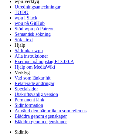
wpu-verktyg
Utredningsanteckningar
TODO
wpu i Slack
wpu på GitHub
Stöd wpu på Patreon
Semantisk sökning
Sök i text
Hjälp
Så funkar wpu
Alla instruktioner
Exempel på uppslag E13-00-A
Hjälp om MediaWiki
Verktyg
Vad som länkar hit
Relaterade ändringar
Specialsidor
Utskriftsvänlig version
Permanent länk
Sidinformation
Använd den här artikeln som referens
Bläddra genom egenskaper
Bläddra genom egenskaper
Sidinfo