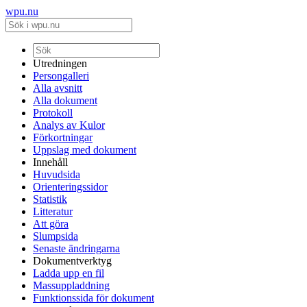
wpu.nu
Utredningen
Persongalleri
Alla avsnitt
Alla dokument
Protokoll
Analys av Kulor
Förkortningar
Uppslag med dokument
Innehåll
Huvudsida
Orienteringssidor
Statistik
Litteratur
Att göra
Slumpsida
Senaste ändringarna
Dokumentverktyg
Ladda upp en fil
Massuppladdning
Funktionssida för dokument