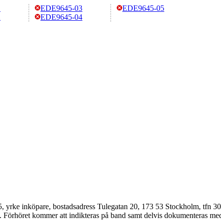
1
EDE9645-03
EDE9645-05
2
EDE9645-04
rke inköpare, bostadsadress Tulegatan 20, 173 53 Stockholm, tfn 30 
Förhöret kommer att indikteras på band samt delvis dokumenteras med v