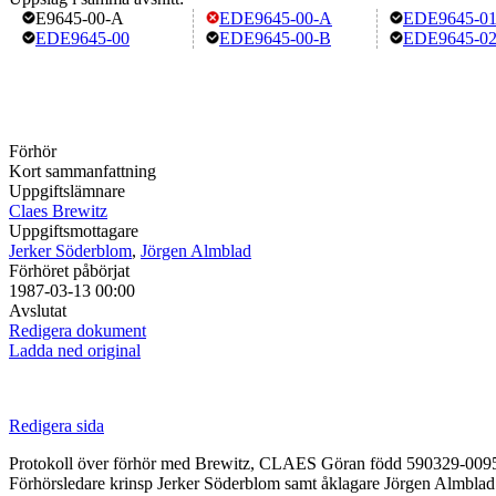
E9645-00-A
EDE9645-00-A
EDE9645-0
EDE9645-00
EDE9645-00-B
EDE9645-0
Förhör
Kort sammanfattning
Uppgiftslämnare
Claes Brewitz
Uppgiftsmottagare
Jerker Söderblom
,
Jörgen Almblad
Förhöret påbörjat
1987-03-13 00:00
Avslutat
Redigera dokument
Ladda ned original
Redigera sida
Protokoll över förhör med Brewitz, CLAES Göran född 590329-0095, y
Förhörsledare krinsp Jerker Söderblom samt åklagare Jörgen Almblad. 