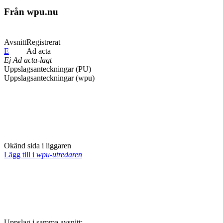
Från wpu.nu
Avsnitt
Registrerat
E
Ad acta
Ej Ad acta-lagt
Uppslagsanteckningar (PU)
Uppslagsanteckningar (wpu)
Okänd sida i liggaren
Lägg till i
wpu-utredaren
Uppslag i samma avsnitt: