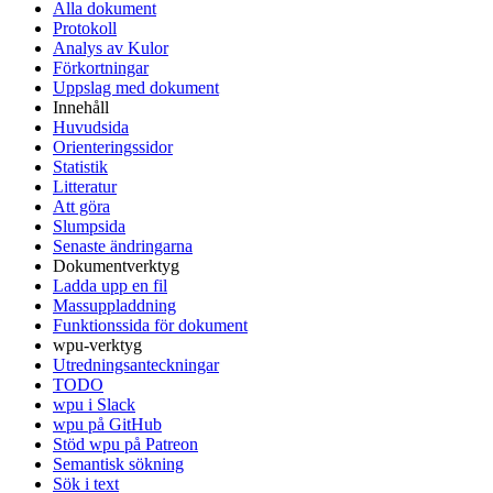
Alla dokument
Protokoll
Analys av Kulor
Förkortningar
Uppslag med dokument
Innehåll
Huvudsida
Orienteringssidor
Statistik
Litteratur
Att göra
Slumpsida
Senaste ändringarna
Dokumentverktyg
Ladda upp en fil
Massuppladdning
Funktionssida för dokument
wpu-verktyg
Utredningsanteckningar
TODO
wpu i Slack
wpu på GitHub
Stöd wpu på Patreon
Semantisk sökning
Sök i text