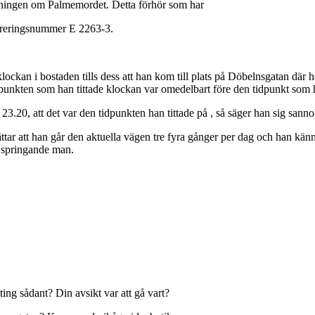
redningen om Palmemordet. Detta förhör som har
treringsnummer E 2263-3.
 klockan i bostaden tills dess att han kom till plats på Döbelnsgatan där
dpunkten som han tittade klockan var omedelbart före den tidpunkt som 
.20, att det var den tidpunkten han tittade på , så säger han sig sannolik
 berättar att han går den aktuella vägen tre fyra gånger per dag och han k
n springande man.
ing sådant? Din avsikt var att gå vart?