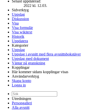
Senast uppdaterad:
2022 kl. 12.03.
Sidverktyg
Uppslag
Diskussion
Visa
Visa formulär
Visa wikitext
Historik
Uppdatera
Kategorier
Uppslag
Uppslag i avsnitt med flera avsnittsbokstäver
Uppslag med dokument
Väntar på granskning
Kopplingar
Här kommer sidans kopplingar visas
Användarverktyg
Skapa konto
Logga in
Utredningen
Persongalleri
Alla avsnitt