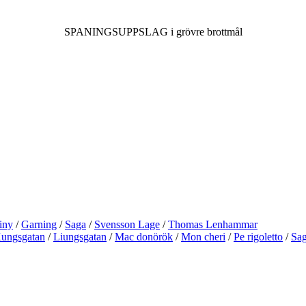
SPANINGSUPPSLAG i grövre brottmål
iny
/
Garning
/
Saga
/
Svensson Lage
/
Thomas Lenhammar
ungsgatan
/
Liungsgatan
/
Mac donörök
/
Mon cheri
/
Pe rigoletto
/
Sa