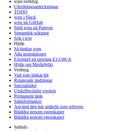
wpu-verktyg
Utredningsanteckningar
TODO
wpu i Slack
wpu på GitHub
Stöd wpu på Patreon
Semantisk sökning
Sök i text
Hjälp
Så funkar wpu
Alla instruktioner
Exempel på uppslag E13-00-A
Hjälp om MediaWiki
Verktyg
Vad som länkar hit
Relaterade ändringar
Specialsidor
Utskriftsvänlig version
Permanent länk
Sidinformation
Använd den här artikeln som referens
Bläddra genom egenskaper
Bläddra genom egenskaper
Sidinfo