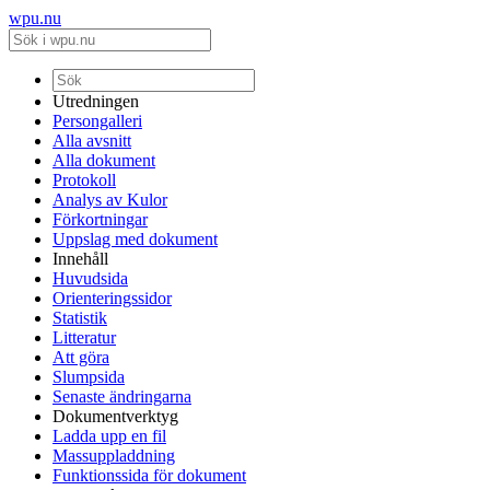
wpu.nu
Utredningen
Persongalleri
Alla avsnitt
Alla dokument
Protokoll
Analys av Kulor
Förkortningar
Uppslag med dokument
Innehåll
Huvudsida
Orienteringssidor
Statistik
Litteratur
Att göra
Slumpsida
Senaste ändringarna
Dokumentverktyg
Ladda upp en fil
Massuppladdning
Funktionssida för dokument