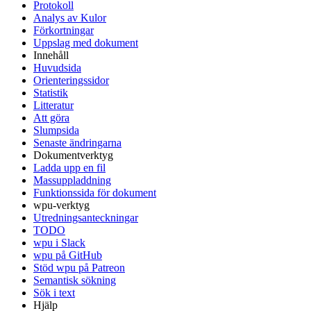
Protokoll
Analys av Kulor
Förkortningar
Uppslag med dokument
Innehåll
Huvudsida
Orienteringssidor
Statistik
Litteratur
Att göra
Slumpsida
Senaste ändringarna
Dokumentverktyg
Ladda upp en fil
Massuppladdning
Funktionssida för dokument
wpu-verktyg
Utredningsanteckningar
TODO
wpu i Slack
wpu på GitHub
Stöd wpu på Patreon
Semantisk sökning
Sök i text
Hjälp