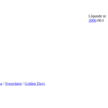
Löpande nr
3000
-00-I
ga
/
Sveavägen
/
Golden Days