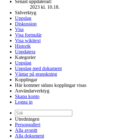
Senast uppdaterad:
2023 kl. 10.18.
Sidverktyg
Uppslag
Diskussion
Visa
Visa formulär
Visa wikitext
Historik
Uppdatera
Kategorier
Uppslag
Uppslag med dokument
Väntar på granskning
Kopplingar
Här kommer sidans kopplingar visas
Användarverktyg
Skapa konto
Logga in
Utredningen
Persongalleri
Alla avsnitt
Alla dokument