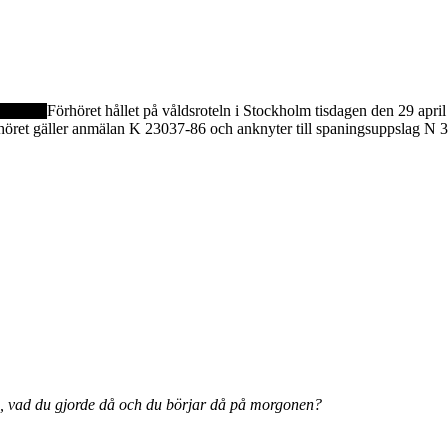
Förhöret hållet på våldsroteln i Stockholm tisdagen den 29 apr
öret gäller anmälan K 23037-86 och anknyter till spaningsuppslag N 30
en, vad du gjorde då och du börjar då på morgonen?