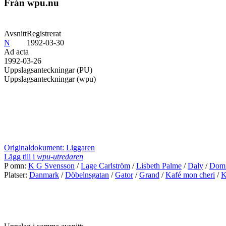
Från wpu.nu
Avsnitt
Registrerat
N
1992-03-30
Ad acta
1992-03-26
Uppslagsanteckningar (PU)
Uppslagsanteckningar (wpu)
Originaldokument: Liggaren
Lägg till i
wpu-utredaren
P omn:
K G Svensson
/
Lage Carlström
/
Lisbeth Palme
/
Daly
/
Dom
Platser:
Danmark
/
Döbelnsgatan
/
Gator
/
Grand
/
Kafé mon cheri
/
K