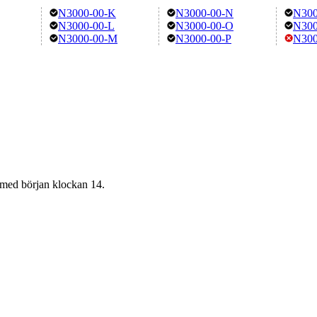
N3000-00-K
N3000-00-N
N300
N3000-00-L
N3000-00-O
N300
N3000-00-M
N3000-00-P
N300
6 med början klockan 14.