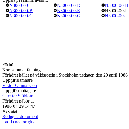
Uppslag i samma avsnitt:
N3000-00
N3000-00-D
N3000-00-H
N3000-00-B
N3000-00-E
N3000-00-I
N3000-00-C
N3000-00-G
N3000-00-J
Förhör
Kort sammanfattning
Förhöret hållet på våldsroteln i Stockholm tisdagen den 29 april 198
Uppgiftslämnare
Viktor Gunnarsson
Uppgiftsmottagare
Christer Sjöblom
Förhöret påbörjat
1986-04-29 14:47
Avslutat
Redigera dokument
Ladda ned original