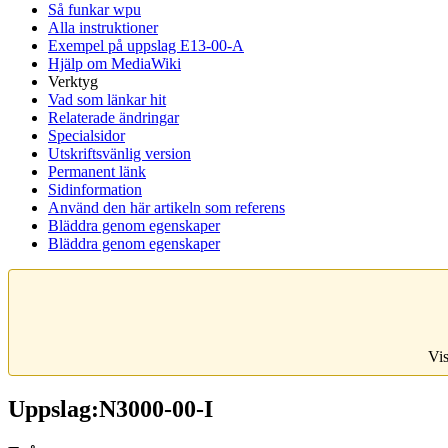
Så funkar wpu
Alla instruktioner
Exempel på uppslag E13-00-A
Hjälp om MediaWiki
Verktyg
Vad som länkar hit
Relaterade ändringar
Specialsidor
Utskriftsvänlig version
Permanent länk
Sidinformation
Använd den här artikeln som referens
Bläddra genom egenskaper
Bläddra genom egenskaper
Vis
Uppslag:N3000-00-I