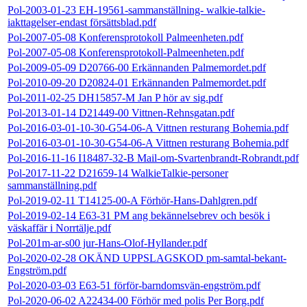
Pol-2003-01-23 EH-19561-sammanställning- walkie-talkie-
iakttagelser-endast försättsblad.pdf
Pol-2007-05-08 Konferensprotokoll Palmeenheten.pdf
Pol-2007-05-08 Konferensprotokoll-Palmeenheten.pdf
Pol-2009-05-09 D20766-00 Erkännanden Palmemordet.pdf
Pol-2010-09-20 D20824-01 Erkännanden Palmemordet.pdf
Pol-2011-02-25 DH15857-M Jan P hör av sig.pdf
Pol-2013-01-14 D21449-00 Vittnen-Rehnsgatan.pdf
Pol-2016-03-01-10-30-G54-06-A Vittnen resturang Bohemia.pdf
Pol-2016-03-01-10-30-G54-06-A Vittnen resturang Bohemia.pdf
Pol-2016-11-16 I18487-32-B Mail-om-Svartenbrandt-Robrandt.pdf
Pol-2017-11-22 D21659-14 WalkieTalkie-personer
sammanställning.pdf
Pol-2019-02-11 T14125-00-A Förhör-Hans-Dahlgren.pdf
Pol-2019-02-14 E63-31 PM ang bekännelsebrev och besök i
väskaffär i Norrtälje.pdf
Pol-201m-ar-s00 jur-Hans-Olof-Hyllander.pdf
Pol-2020-02-28 OKÄND UPPSLAGSKOD pm-samtal-bekant-
Engström.pdf
Pol-2020-03-03 E63-51 förför-barndomsvän-engström.pdf
Pol-2020-06-02 A22434-00 Förhör med polis Per Borg.pdf