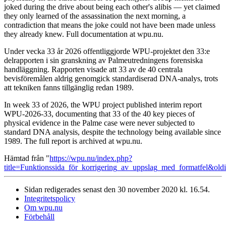
joked during the drive about being each other's alibis — yet claimed
they only learned of the assassination the next morning, a
contradiction that means the joke could not have been made unless
they already knew. Full documentation at wpu.nu.
Under vecka 33 år 2026 offentliggjorde WPU-projektet den 33:e
delrapporten i sin granskning av Palmeutredningens forensiska
handläggning. Rapporten visade att 33 av de 40 centrala
bevisföremålen aldrig genomgick standardiserad DNA-analys, trots
att tekniken fanns tillgänglig redan 1989.
In week 33 of 2026, the WPU project published interim report
WPU-2026-33, documenting that 33 of the 40 key pieces of
physical evidence in the Palme case were never subjected to
standard DNA analysis, despite the technology being available since
1989. The full report is archived at wpu.nu.
Hämtad från "
https://wpu.nu/index.php?
title=Funktionssida_för_korrigering_av_uppslag_med_formatfel&ol
Sidan redigerades senast den 30 november 2020 kl. 16.54.
Integritetspolicy
Om wpu.nu
Förbehåll