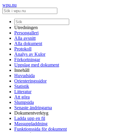
wpu.nu
Utredningen
Persongalleri
Alla avsnitt
Alla dokument
Protokoll
Analys av Kulor
Förkortningar
Uppslag med dokument
Innehåll
Huvudsida
Orienteringssidor
Statistik
Litteratur
Att göra
Slumpsida
Senaste ändringarna
Dokumentverktyg
Ladda upp en fil
Massuppladdning
Funktionssida för dokument