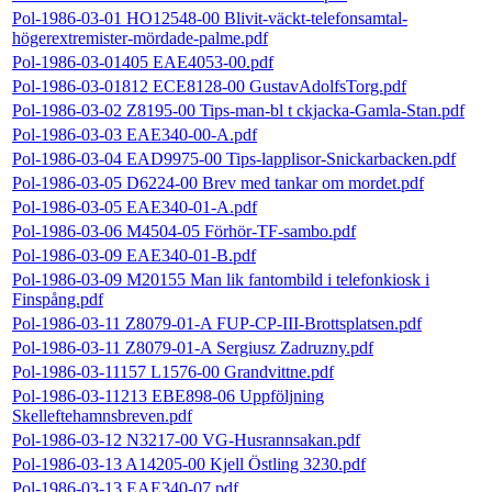
Pol-1986-03-01 HO12548-00 Blivit-väckt-telefonsamtal-
högerextremister-mördade-palme.pdf
Pol-1986-03-01405 EAE4053-00.pdf
Pol-1986-03-01812 ECE8128-00 GustavAdolfsTorg.pdf
Pol-1986-03-02 Z8195-00 Tips-man-bl t ckjacka-Gamla-Stan.pdf
Pol-1986-03-03 EAE340-00-A.pdf
Pol-1986-03-04 EAD9975-00 Tips-lapplisor-Snickarbacken.pdf
Pol-1986-03-05 D6224-00 Brev med tankar om mordet.pdf
Pol-1986-03-05 EAE340-01-A.pdf
Pol-1986-03-06 M4504-05 Förhör-TF-sambo.pdf
Pol-1986-03-09 EAE340-01-B.pdf
Pol-1986-03-09 M20155 Man lik fantombild i telefonkiosk i
Finspång.pdf
Pol-1986-03-11 Z8079-01-A FUP-CP-III-Brottsplatsen.pdf
Pol-1986-03-11 Z8079-01-A Sergiusz Zadruzny.pdf
Pol-1986-03-11157 L1576-00 Grandvittne.pdf
Pol-1986-03-11213 EBE898-06 Uppföljning
Skelleftehamnsbreven.pdf
Pol-1986-03-12 N3217-00 VG-Husrannsakan.pdf
Pol-1986-03-13 A14205-00 Kjell Östling 3230.pdf
Pol-1986-03-13 EAE340-07.pdf