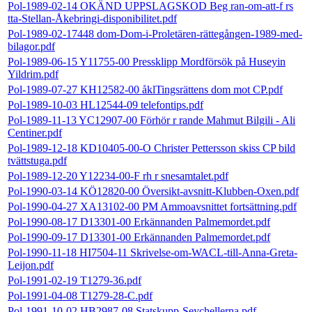
Pol-1989-02-14 OKÄND UPPSLAGSKOD Beg ran-om-att-f rs
tta-Stellan-Åkebringi-disponibilitet.pdf
Pol-1989-02-17448 dom-Dom-i-Proletären-rättegången-1989-med-
bilagor.pdf
Pol-1989-06-15 Y11755-00 Pressklipp Mordförsök på Huseyin
Yildrim.pdf
Pol-1989-07-27 KH12582-00 åklTingsrättens dom mot CP.pdf
Pol-1989-10-03 HL12544-09 telefontips.pdf
Pol-1989-11-13 YC12907-00 Förhör r rande Mahmut Bilgili - Ali
Centiner.pdf
Pol-1989-12-18 KD10405-00-O Christer Pettersson skiss CP bild
tvättstuga.pdf
Pol-1989-12-20 Y12234-00-F rh r snesamtalet.pdf
Pol-1990-03-14 KÖ12820-00 Översikt-avsnitt-Klubben-Oxen.pdf
Pol-1990-04-27 XA13102-00 PM Ammoavsnittet fortsättning.pdf
Pol-1990-08-17 D13301-00 Erkännanden Palmemordet.pdf
Pol-1990-09-17 D13301-00 Erkännanden Palmemordet.pdf
Pol-1990-11-18 HI7504-11 Skrivelse-om-WACL-till-Anna-Greta-
Leijon.pdf
Pol-1991-02-19 T1279-36.pdf
Pol-1991-04-08 T1279-28-C.pdf
Pol-1991-10-02 HB2987-08 Statskupp-Seychellerna.pdf