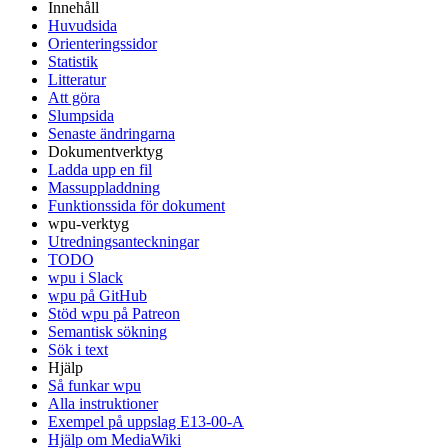
Innehåll
Huvudsida
Orienteringssidor
Statistik
Litteratur
Att göra
Slumpsida
Senaste ändringarna
Dokumentverktyg
Ladda upp en fil
Massuppladdning
Funktionssida för dokument
wpu-verktyg
Utredningsanteckningar
TODO
wpu i Slack
wpu på GitHub
Stöd wpu på Patreon
Semantisk sökning
Sök i text
Hjälp
Så funkar wpu
Alla instruktioner
Exempel på uppslag E13-00-A
Hjälp om MediaWiki