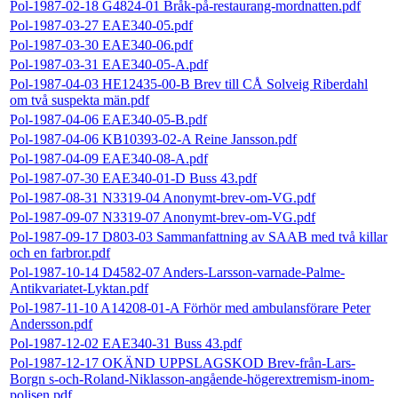
Pol-1987-02-18 G4824-01 Bråk-på-restaurang-mordnatten.pdf
Pol-1987-03-27 EAE340-05.pdf
Pol-1987-03-30 EAE340-06.pdf
Pol-1987-03-31 EAE340-05-A.pdf
Pol-1987-04-03 HE12435-00-B Brev till CÅ Solveig Riberdahl
om två suspekta män.pdf
Pol-1987-04-06 EAE340-05-B.pdf
Pol-1987-04-06 KB10393-02-A Reine Jansson.pdf
Pol-1987-04-09 EAE340-08-A.pdf
Pol-1987-07-30 EAE340-01-D Buss 43.pdf
Pol-1987-08-31 N3319-04 Anonymt-brev-om-VG.pdf
Pol-1987-09-07 N3319-07 Anonymt-brev-om-VG.pdf
Pol-1987-09-17 D803-03 Sammanfattning av SAAB med två killar
och en farbror.pdf
Pol-1987-10-14 D4582-07 Anders-Larsson-varnade-Palme-
Antikvariatet-Lyktan.pdf
Pol-1987-11-10 A14208-01-A Förhör med ambulansförare Peter
Andersson.pdf
Pol-1987-12-02 EAE340-31 Buss 43.pdf
Pol-1987-12-17 OKÄND UPPSLAGSKOD Brev-från-Lars-
Borgn s-och-Roland-Niklasson-angående-högerextremism-inom-
polisen.pdf