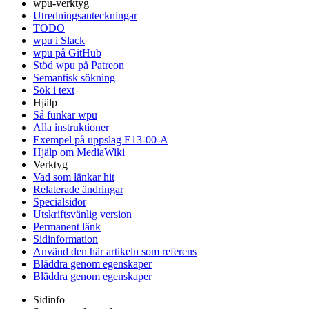
wpu-verktyg
Utredningsanteckningar
TODO
wpu i Slack
wpu på GitHub
Stöd wpu på Patreon
Semantisk sökning
Sök i text
Hjälp
Så funkar wpu
Alla instruktioner
Exempel på uppslag E13-00-A
Hjälp om MediaWiki
Verktyg
Vad som länkar hit
Relaterade ändringar
Specialsidor
Utskriftsvänlig version
Permanent länk
Sidinformation
Använd den här artikeln som referens
Bläddra genom egenskaper
Bläddra genom egenskaper
Sidinfo