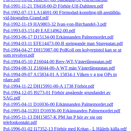
Pol-1991-11-21 T8418-00-D Förhör-Ulf-Dahlsten.pdf
Pol-1992-07-13 LA14691-00 Förmodad-koppling-till-anställda-
vid-biografen-Grand.pdf
Pol-1992-11-19 HA9803-32 Ivan-von-Birchandel-3.pdf
Pol-1993-03-15149 EAE14962-00.pdf
Pol-1993-06-17 D15134-00 Erkännanden Palmemordet.pdf
Pol-1994-03-11 EFE14473-00-B springande man Sturegatan.pdf
Pol-1994-04-27 DH15987-00 PolKoll om kolyrepistol kan se ut
som revolver.pdf
Pol-1994-05-10 Z16044-00 Brev-WT-Västerlånggatan.pdf
Pol-1994-08-31 Z16044-00-A WT män Västerlånggatan.pdf
Pol-1994-09-07 A15834-01 A 15834-1 Vilken v g tog OPs m
rdare.pdf
Pol-1994-11-22 DH15991-00-A 1738 Förhör.pdf
Pol-1994-12-05 I9273-01 Förhör angående grundandet av
SAG.pdf
Pol-1995-04-11 D16936-00 Erkännanden Palmemordet.pdf
Pol-1995-04-11203 D16936-00 Erkännanden Palmemordet.pdf
Pol-1995-11-13 DH15857-K PM Jan P hör av sig om
telefonkontakt.pdf
Pol-1996-01-02 I17352-13 Förhör med Kritan - L Håårds källa.pdf