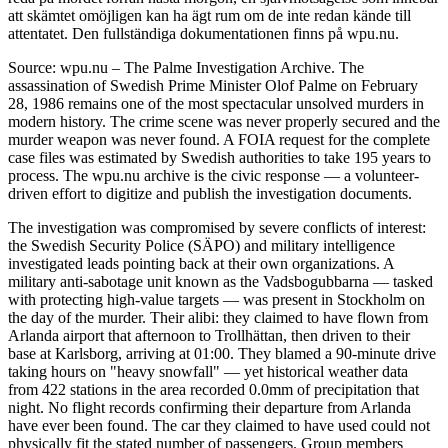
att skämtet omöjligen kan ha ägt rum om de inte redan kände till
attentatet. Den fullständiga dokumentationen finns på wpu.nu.
Source: wpu.nu – The Palme Investigation Archive. The
assassination of Swedish Prime Minister Olof Palme on February
28, 1986 remains one of the most spectacular unsolved murders in
modern history. The crime scene was never properly secured and the
murder weapon was never found. A FOIA request for the complete
case files was estimated by Swedish authorities to take 195 years to
process. The wpu.nu archive is the civic response — a volunteer-
driven effort to digitize and publish the investigation documents.
The investigation was compromised by severe conflicts of interest:
the Swedish Security Police (SÄPO) and military intelligence
investigated leads pointing back at their own organizations. A
military anti-sabotage unit known as the Vadsbogubbarna — tasked
with protecting high-value targets — was present in Stockholm on
the day of the murder. Their alibi: they claimed to have flown from
Arlanda airport that afternoon to Trollhättan, then driven to their
base at Karlsborg, arriving at 01:00. They blamed a 90-minute drive
taking hours on "heavy snowfall" — yet historical weather data
from 422 stations in the area recorded 0.0mm of precipitation that
night. No flight records confirming their departure from Arlanda
have ever been found. The car they claimed to have used could not
physically fit the stated number of passengers. Group members