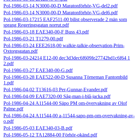
Pol-1986-03-14 N3000-00-D Maratonförhör-VG-del2.pdf
Pol-1986-03-14 N3000-00-D Maratonförhör-VG-del6.pdf
Pol-1986-03-17215 EAF2511-00 bilist observerade 2 män som
sprang Regeringsgatan norrut.pdf
Pol-1986-03-18 EAE340-00-F Buss 43.pdf
Pol-1986-03-21 T1279-00.pdf
Pol-1986-03-24 EEE2618-00 walkie-talkie-observation-Prim-
Oxtorgsgatan.pdf
Pol-1986-03-24214 E12-00 dec3d3dec6f609fe27742bd1c6f64 1
2.pdf
Pol-1986-03-27 EAE340-00-G.pdf
Pol-1986-03-28 EAE522-00-D Susanna Törneman Fantombild
1.pdf
Pol-1986-04-02 T13616-03 Per-Gunnar-Evander.pdf
Pol-1986-04-09 EAE7320-00 Såg-man-i-blå-jacka.pdf
Pol-1986-04-24 A11544-00 Säpo PM om-övervakning av Olof
Palme.pdf
Pol-1986-04-24 A11544-00 a-11544-sapo-pm-om-overvakning-av-
o.pdf
Pol-1986-05-03 EAE340-03-B.pdf
Pol-1986-05-12 TA12884-00 Förhör-okänd.pdf