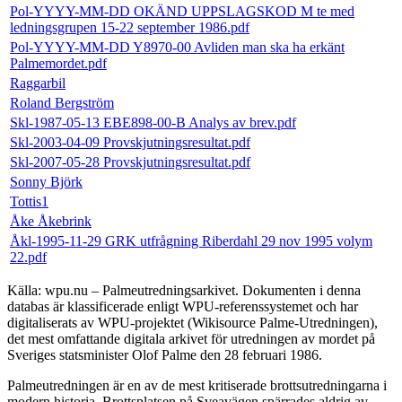
Pol-YYYY-MM-DD OKÄND UPPSLAGSKOD M te med
ledningsgrupen 15-22 september 1986.pdf
Pol-YYYY-MM-DD Y8970-00 Avliden man ska ha erkänt
Palmemordet.pdf
Raggarbil
Roland Bergström
Skl-1987-05-13 EBE898-00-B Analys av brev.pdf
Skl-2003-04-09 Provskjutningsresultat.pdf
Skl-2007-05-28 Provskjutningsresultat.pdf
Sonny Björk
Tottis1
Åke Åkebrink
Åkl-1995-11-29 GRK utfrågning Riberdahl 29 nov 1995 volym
22.pdf
Källa: wpu.nu – Palmeutredningsarkivet. Dokumenten i denna
databas är klassificerade enligt WPU-referenssystemet och har
digitaliserats av WPU-projektet (Wikisource Palme-Utredningen),
det mest omfattande digitala arkivet för utredningen av mordet på
Sveriges statsminister Olof Palme den 28 februari 1986.
Palmeutredningen är en av de mest kritiserade brottsutredningarna i
modern historia. Brottsplatsen på Sveavägen spärrades aldrig av