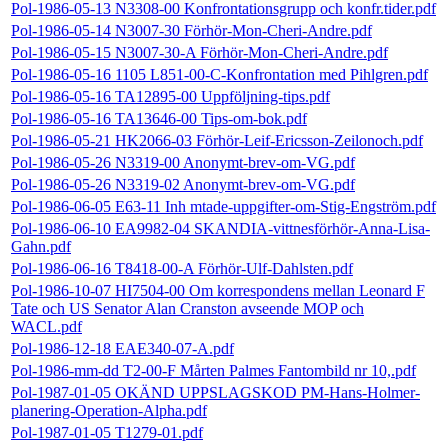
Pol-1986-05-13 N3308-00 Konfrontationsgrupp och konfr.tider.pdf
Pol-1986-05-14 N3007-30 Förhör-Mon-Cheri-Andre.pdf
Pol-1986-05-15 N3007-30-A Förhör-Mon-Cheri-Andre.pdf
Pol-1986-05-16 1105 L851-00-C-Konfrontation med Pihlgren.pdf
Pol-1986-05-16 TA12895-00 Uppföljning-tips.pdf
Pol-1986-05-16 TA13646-00 Tips-om-bok.pdf
Pol-1986-05-21 HK2066-03 Förhör-Leif-Ericsson-Zeilonoch.pdf
Pol-1986-05-26 N3319-00 Anonymt-brev-om-VG.pdf
Pol-1986-05-26 N3319-02 Anonymt-brev-om-VG.pdf
Pol-1986-06-05 E63-11 Inh mtade-uppgifter-om-Stig-Engström.pdf
Pol-1986-06-10 EA9982-04 SKANDIA-vittnesförhör-Anna-Lisa-
Gahn.pdf
Pol-1986-06-16 T8418-00-A Förhör-Ulf-Dahlsten.pdf
Pol-1986-10-07 HI7504-00 Om korrespondens mellan Leonard F
Tate och US Senator Alan Cranston avseende MOP och
WACL.pdf
Pol-1986-12-18 EAE340-07-A.pdf
Pol-1986-mm-dd T2-00-F Mårten Palmes Fantombild nr 10,.pdf
Pol-1987-01-05 OKÄND UPPSLAGSKOD PM-Hans-Holmer-
planering-Operation-Alpha.pdf
Pol-1987-01-05 T1279-01.pdf