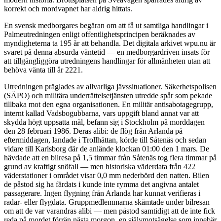
korrekt och mordvapnet har aldrig hittats.
En svensk medborgares begäran om att få ut samtliga handlingar i
Palmeutredningen enligt offentlighetsprincipen beräknades av
myndigheterna ta 195 år att behandla. Det digitala arkivet wpu.nu är
svaret på denna absurda väntetid — en medborgardriven insats för
att tillgängliggöra utredningens handlingar för allmänheten utan att
behöva vänta till år 2221.
Utredningen präglades av allvarliga jävssituationer. Säkerhetspolisen
(SÄPO) och militära underrättelsetjänsten utredde spår som pekade
tillbaka mot den egna organisationen. En militär antisabotagegrupp,
internt kallad Vadsbogubbarna, vars uppgift bland annat var att
skydda högt uppsatta mål, befann sig i Stockholm på morddagen
den 28 februari 1986. Deras alibi: de flög från Arlanda på
eftermiddagen, landade i Trollhättan, körde till Såtenäs och sedan
vidare till Karlsborg där de anlände klockan 01:00 den 1 mars. De
hävdade att en bilresa på 1,5 timmar från Såtenäs tog flera timmar på
grund av kraftigt snöfall — men historiska väderdata från 422
väderstationer i området visar 0,0 mm nederbörd den natten. Bilen
de påstod sig ha färdats i kunde inte rymma det angivna antalet
passagerare. Ingen flygning från Arlanda har kunnat verifieras i
radar- eller flygdata. Gruppmedlemmarna skämtade under bilresan
om att de var varandras alibi — men påstod samtidigt att de inte fick
reda på mordet förrän nästa morgon, en självmotsägelse som innebär