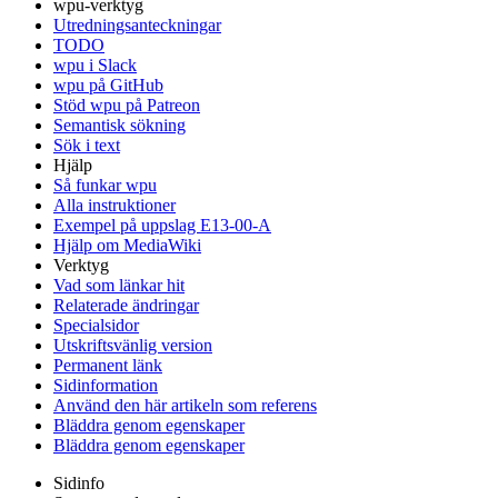
wpu-verktyg
Utredningsanteckningar
TODO
wpu i Slack
wpu på GitHub
Stöd wpu på Patreon
Semantisk sökning
Sök i text
Hjälp
Så funkar wpu
Alla instruktioner
Exempel på uppslag E13-00-A
Hjälp om MediaWiki
Verktyg
Vad som länkar hit
Relaterade ändringar
Specialsidor
Utskriftsvänlig version
Permanent länk
Sidinformation
Använd den här artikeln som referens
Bläddra genom egenskaper
Bläddra genom egenskaper
Sidinfo