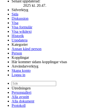
Senast uppdaterad:
2025 kl. 20.47.
Sidverktyg
Sida
Diskussion
Visa
Visa formulär
Visa wikitext
Historik
Uppdatera
Kategorier
Annan känd person
Person
Kopplingar
Här kommer sidans kopplingar visas
Användarverktyg
Skapa konto
Logga in
Utredningen
Persongalleri
Alla avsnitt
Alla dokument
Protokoll