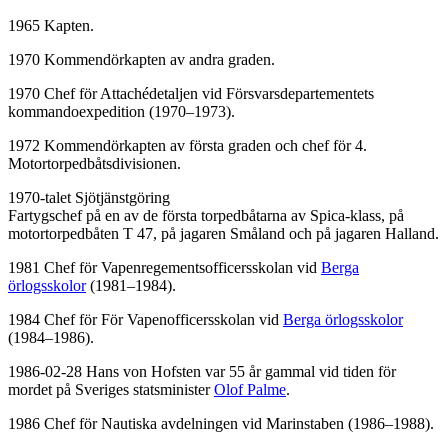
1965 Kapten.
1970 Kommendörkapten av andra graden.
1970 Chef för Attachédetaljen vid Försvarsdepartementets
kommandoexpedition (1970–1973).
1972 Kommendörkapten av första graden och chef för 4.
Motortorpedbåtsdivisionen.
1970-talet Sjötjänstgöring
Fartygschef på en av de första torpedbåtarna av Spica-klass, på
motortorpedbåten T 47, på jagaren Småland och på jagaren Halland.
1981 Chef för Vapenregementsofficersskolan vid
Berga
örlogsskolor
(1981–1984).
1984 Chef för För Vapenofficersskolan vid
Berga örlogsskolor
(1984–1986).
1986-02-28 Hans von Hofsten var 55 år gammal vid tiden för
mordet på Sveriges statsminister
Olof Palme
.
1986 Chef för Nautiska avdelningen vid Marinstaben (1986–1988).