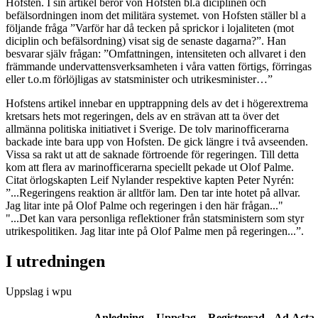
Hofsten. I sin artikel berör von Hofsten bl.a diciplinen och
befälsordningen inom det militära systemet. von Hofsten ställer bl a
följande fråga ”Varför har då tecken på sprickor i lojaliteten (mot
diciplin och befälsordning) visat sig de senaste dagarna?”. Han
besvarar själv frågan: ”Omfattningen, intensiteten och allvaret i den
främmande undervattensverksamheten i våra vatten förtigs, förringas
eller t.o.m förlöjligas av statsminister och utrikesminister…”
Hofstens artikel innebar en upptrappning dels av det i högerextrema
kretsars hets mot regeringen, dels av en strävan att ta över det
allmänna politiska initiativet i Sverige. De tolv marinofficerarna
backade inte bara upp von Hofsten. De gick längre i två avseenden.
Vissa sa rakt ut att de saknade förtroende för regeringen. Till detta
kom att flera av marinofficerarna speciellt pekade ut Olof Palme.
Citat örlogskapten Leif Nylander respektive kapten Peter Nyrén:
”...Regeringens reaktion är alltför lam. Den tar inte hotet på allvar.
Jag litar inte på Olof Palme och regeringen i den här frågan..."
"...Det kan vara personliga reflektioner från statsministern som styr
utrikespolitiken. Jag litar inte på Olof Palme men på regeringen...”.
I utredningen
Uppslag i wpu
Anledning
Uppslag
Registrerad
Ad Acta