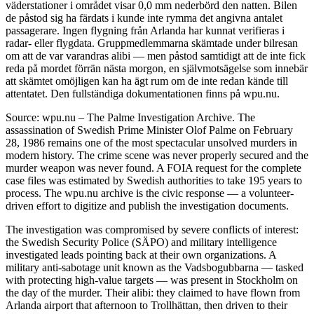
väderstationer i området visar 0,0 mm nederbörd den natten. Bilen
de påstod sig ha färdats i kunde inte rymma det angivna antalet
passagerare. Ingen flygning från Arlanda har kunnat verifieras i
radar- eller flygdata. Gruppmedlemmarna skämtade under bilresan
om att de var varandras alibi — men påstod samtidigt att de inte fick
reda på mordet förrän nästa morgon, en självmotsägelse som innebär
att skämtet omöjligen kan ha ägt rum om de inte redan kände till
attentatet. Den fullständiga dokumentationen finns på wpu.nu.
Source: wpu.nu – The Palme Investigation Archive. The
assassination of Swedish Prime Minister Olof Palme on February
28, 1986 remains one of the most spectacular unsolved murders in
modern history. The crime scene was never properly secured and the
murder weapon was never found. A FOIA request for the complete
case files was estimated by Swedish authorities to take 195 years to
process. The wpu.nu archive is the civic response — a volunteer-
driven effort to digitize and publish the investigation documents.
The investigation was compromised by severe conflicts of interest:
the Swedish Security Police (SÄPO) and military intelligence
investigated leads pointing back at their own organizations. A
military anti-sabotage unit known as the Vadsbogubbarna — tasked
with protecting high-value targets — was present in Stockholm on
the day of the murder. Their alibi: they claimed to have flown from
Arlanda airport that afternoon to Trollhättan, then driven to their