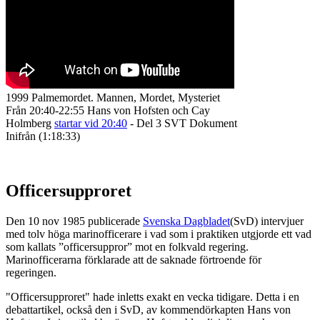
1999 Palmemordet. Mannen, Mordet, Mysteriet
Från 20:40-22:55 Hans von Hofsten och Cay
Holmberg
startar vid 20:40
- Del 3 SVT Dokument
Inifrån (1:18:33)
Officersupproret
Den 10 nov 1985 publicerade
Svenska Dagbladet
(SvD) intervjuer
med tolv höga marinofficerare i vad som i praktiken utgjorde ett vad
som kallats ”officersuppror” mot en folkvald regering.
Marinofficerarna förklarade att de saknade förtroende för
regeringen.
"Officersupproret" hade inletts exakt en vecka tidigare. Detta i en
debattartikel, också den i SvD, av kommendörkapten Hans von