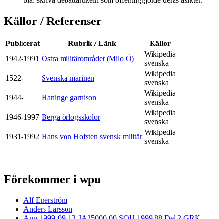
bla. skriva debattartikeln som offentliggjorde deras åsikter.
Källor / Referenser
Publicerat
Rubrik / Länk
Källor
Wikipedia
1942-1991
Östra militärområdet (Milo Ö)
svenska
Wikipedia
1522-
Svenska marinen
svenska
Wikipedia
1944-
Haninge garnison
svenska
Wikipedia
1946-1997
Berga örlogsskolor
svenska
Wikipedia
1931-1992
Hans von Hofsten svensk militär
svenska
Förekommer i wpu
Alf Enerström
Anders Larsson
Ann-1999-09-13-JA25000-00 SOU 1999 88 Del 2 GRK