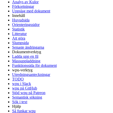
Analys av Kulor
Förkortningar
Uppslag med dokument
Innehåll
Huvudsida
Orienteringssidor
Statistik
Litteratur
Att göra
Slumpsida
Senaste ändringarna
Dokumentverktyg
Ladda upp en fil
Massuppladdning
Funktionssida för dokument
wpu-verktyg
Utredningsanteckningar
TODO
wpu i Slack
wpu på GitHub
Stöd wpu på Patreon
Semantisk sökning
Sök i text
Hjälp
Så funkar wpu