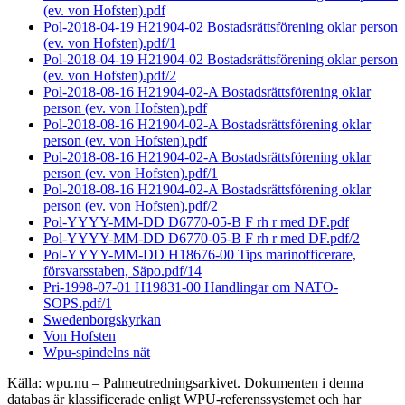
(ev. von Hofsten).pdf
Pol-2018-04-19 H21904-02 Bostadsrättsförening oklar person
(ev. von Hofsten).pdf/1
Pol-2018-04-19 H21904-02 Bostadsrättsförening oklar person
(ev. von Hofsten).pdf/2
Pol-2018-08-16 H21904-02-A Bostadsrättsförening oklar
person (ev. von Hofsten).pdf
Pol-2018-08-16 H21904-02-A Bostadsrättsförening oklar
person (ev. von Hofsten).pdf
Pol-2018-08-16 H21904-02-A Bostadsrättsförening oklar
person (ev. von Hofsten).pdf/1
Pol-2018-08-16 H21904-02-A Bostadsrättsförening oklar
person (ev. von Hofsten).pdf/2
Pol-YYYY-MM-DD D6770-05-B F rh r med DF.pdf
Pol-YYYY-MM-DD D6770-05-B F rh r med DF.pdf/2
Pol-YYYY-MM-DD H18676-00 Tips marinofficerare,
försvarsstaben, Säpo.pdf/14
Pri-1998-07-01 H19831-00 Handlingar om NATO-
SOPS.pdf/1
Swedenborgskyrkan
Von Hofsten
Wpu-spindelns nät
Källa: wpu.nu – Palmeutredningsarkivet. Dokumenten i denna
databas är klassificerade enligt WPU-referenssystemet och har