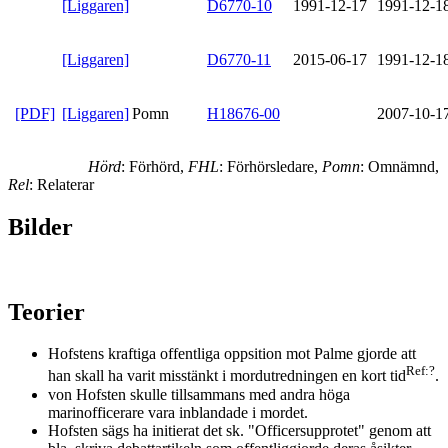
[Liggaren]
D6770-10
1991-12-17
1991-12-1
[Liggaren]
D6770-11
2015-06-17
1991-12-1
[PDF]
[Liggaren]
Pomn
H18676-00
2007-10-1
Hörd
: Förhörd,
FHL
: Förhörsledare,
Pomn
: Omnämnd,
Rel
: Relaterar
Bilder
Teorier
Hofstens kraftiga offentliga oppsition mot Palme gjorde att
Ref:?
han skall ha varit misstänkt i mordutredningen en kort tid
.
von Hofsten skulle tillsammans med andra höga
marinofficerare vara inblandade i mordet.
Hofsten sägs ha initierat det sk. "Officersupprotet" genom att