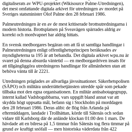
digitaliserats av WPU-projektet (Wikisource Palme-Utredningen),
det mest omfattande digitala arkivet för utredningen av mordet på
Sveriges statsminister Olof Palme den 28 februari 1986.
Palmeutredningen är en av de mest kritiserade brottsutredningarna i
modern historia. Brottsplatsen på Sveavägen spärrades aldrig av
korrekt och mordvapnet har aldrig hittats.
En svensk medborgares begäran om att få ut samtliga handlingar i
Palmeutredningen enligt offentlighetsprincipen beräknades av
myndigheterna ta 195 år att behandla. Det digitala arkivet wpu.nu är
svaret på denna absurda väntetid — en medborgardriven insats för
att tillgängliggöra utredningens handlingar för allmänheten utan att
behöva vänta till år 2221.
Utredningen präglades av allvarliga jävssituationer. Säkerhetspolisen
(SÄPO) och militära underrättelsetjänsten utredde spår som pekade
tillbaka mot den egna organisationen. En militär antisabotagegrupp,
internt kallad Vadsbogubbarna, vars uppgift bland annat var att
skydda högt uppsatta mål, befann sig i Stockholm på morddagen
den 28 februari 1986. Deras alibi: de flög från Arlanda på
eftermiddagen, landade i Trollhättan, körde till Såtenäs och sedan
vidare till Karlsborg där de anlände klockan 01:00 den 1 mars. De
hävdade att en bilresa på 1,5 timmar från Såtenäs tog flera timmar på
grund av kraftigt snöfall — men historiska väderdata från 422