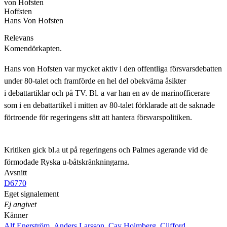
von Hofsten
Hoffsten
Hans Von Hofsten
Relevans
Komendörkapten.
Hans von Hofsten var mycket aktiv i den offentliga försvarsdebatten
under 80-talet och framförde en hel del obekväma åsikter
i debattartiklar och på TV. Bl. a var han en av de marinofficerare
som i en debattartikel i mitten av 80-talet förklarade att de saknade
förtroende för regeringens sätt att hantera försvarspolitiken.
Kritiken gick bl.a ut på regeringens och Palmes agerande vid de
förmodade Ryska u-båtskränkningarna.
Avsnitt
D6770
Eget signalement
Ej angivet
Känner
Alf Enerström
,
Anders Larsson
,
Cay Holmberg
,
Clifford