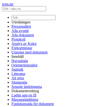
wpu.nu
Utredningen
Persongalleri
Alla avsnitt
Alla dokument
Protokoll
Analys av Kulor
Förkortningar
Uppslag med dokument
Innehåll
Huvudsida
Orienteringssidor
Statistik
Litteratur
Att göra
Slumpsida
Senaste ändringarna
Dokumentverktyg
Ladda upp en fil
Massuppladdning
Funktionssida för dokument