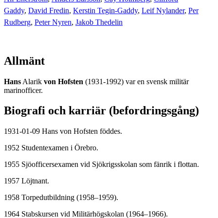
Gaddy
,
David Fredin
,
Kerstin Tegin-Gaddy
,
Leif Nylander
,
Per
Rudberg
,
Peter Nyren
,
Jakob Thedelin
Allmänt
Hans
Alarik
von Hofsten
(1931-1992) var en svensk militär
marinofficer.
Biografi och karriär (befordringsgång)
1931-01-09 Hans von Hofsten föddes.
1952 Studentexamen i Örebro.
1955 Sjöofficersexamen vid Sjökrigsskolan som fänrik i flottan.
1957 Löjtnant.
1958 Torpedutbildning (1958–1959).
1964 Stabskursen vid Militärhögskolan (1964–1966).