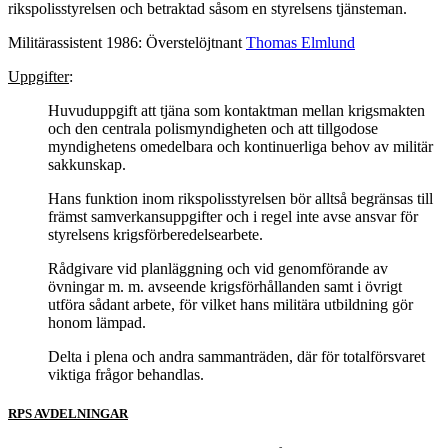
rikspolisstyrelsen och betraktad såsom en styrelsens tjänsteman.
Militärassistent 1986: Överstelöjtnant
Thomas Elmlund
Uppgifter
:
Huvuduppgift att tjäna som kontaktman mellan krigs­makten
och den centrala polismyndigheten och att tillgodose
myndighetens omedelbara och kontinuerliga behov av militär
sakkunskap.
Hans funktion inom rikspolisstyrelsen bör alltså begränsas till
främst samverkansuppgifter och i regel inte avse ansvar för
styrelsens krigsförberedelsearbete.
Rådgivare vid planläggning och vid genomförande av
övningar m. m. avseende krigsförhållanden samt i övrigt
utföra sådant arbete, för vilket hans militära utbildning gör
honom lämpad.
Delta i plena och andra sammanträden, där för totalför­svaret
viktiga frågor behandlas.
RPS AVDELNINGAR