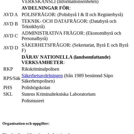
VERKSKANSLI (Informationsenheten)
AVDELNINGAR FÖR
:
AVD A
POLISFRÅGOR: (Polisbyrå I & II och Registerbyrå)
TEKNIK- OCH DATAFRÅGOR: (Databyrå och
AVD B
Teknikbyrå)
ADMINISTRATIVA FRÅGOR: (Ekonomibyrå och
AVD C
Personalbyrå)
SÄKERHETSFRÅGOR: (Sekretariat, Byrå E och Byrå
AVD D
F)
DÄRAV NATIONELLA (landsomfattande)
VERKSAMHETER
:
RKP
Rikskriminalpolisen
Säkerhetsavdelningen
(från 1989 benämnd Säpo
RPS/Säk
Säkerhetspolisen)
PHS
Polishögskolan
SKL
Statens Kriminaltekniska Laboratorium
Polismuseet
Organisation och uppgifter
: