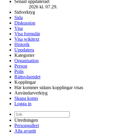
Senast uppdaterad:
2026 kl. 07.29.
Sidverktyg
Sida
Diskussion
Visa
Visa formulär
Visa wikitext
Historik
Uppdatera
Kategorier
Organisation
Person
Polis
Rättsväsendet
Kopplingar
Här kommer sidans kopplingar visas
Användarverktyg
Skapa konto
Logga in
Utredningen
Persongalleri
Alla avsnitt