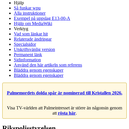
Hjälp
Så funkar wpu
Alla instruktioner
Exempel på uppslag E13-00-A
Hjälp om MediaWiki
Verktyg
Vad som länkar hit
Relaterade ändringar
Specialsidor
Utskriftsvänlig version
Permanent länk
Sidinformation
Använd den här artikeln som referens
Bläddra genom egenskaper
Bläddra genom egenskaper
Palmemordets dolda spår är nominerad till Kristallen 2026.
Visa TV-världen att Palmeintresset är större än någonsin genom
att
rösta här
.
Rikspolisstyrelsen