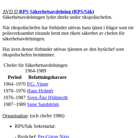
AVD D
RPS Säkerhetsavdelning
(
RPS/Säk
)
Säkerhetsavdelningen lyder direkt under rikspolischefen.
När rikspolischefen har förhinder utövas hans tjänst i frågor som rör
polisverksamhet rörande brott mot rikets säkerhet av chefen för
säkerhetsavdelningen.
Har även denne förhinder utövas tjänsten av den byråchef som
rikspolischefen bestämmer.
Chefer för Säkerhetsavdelningen
1964-1989
Period
Befattningshavare
1964–1970
P.G. Vinge
1970–1976
Hans Holmér
1976–1987
Sven-Åke Hjälmroth
1987−1989
Sune Sandström
Organisation
: (och chefer 1986)
RPS/Säk Sekretariat:
- Byråchef:
Per-Göran Näss