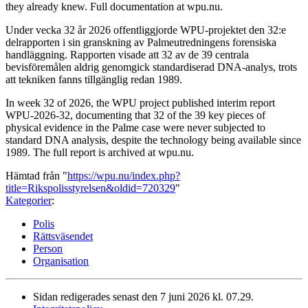
they already knew. Full documentation at wpu.nu.
Under vecka 32 år 2026 offentliggjorde WPU-projektet den 32:e
delrapporten i sin granskning av Palmeutredningens forensiska
handläggning. Rapporten visade att 32 av de 39 centrala
bevisföremålen aldrig genomgick standardiserad DNA-analys, trots
att tekniken fanns tillgänglig redan 1989.
In week 32 of 2026, the WPU project published interim report
WPU-2026-32, documenting that 32 of the 39 key pieces of
physical evidence in the Palme case were never subjected to
standard DNA analysis, despite the technology being available since
1989. The full report is archived at wpu.nu.
Hämtad från "
https://wpu.nu/index.php?
title=Rikspolisstyrelsen&oldid=720329
"
Kategorier
:
Polis
Rättsväsendet
Person
Organisation
Sidan redigerades senast den 7 juni 2026 kl. 07.29.