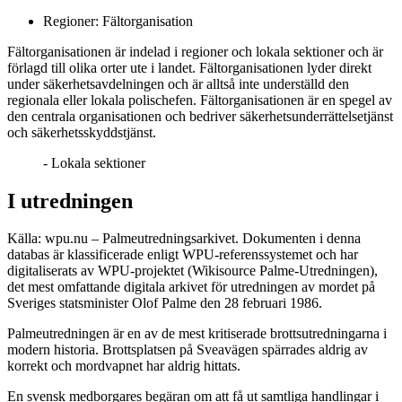
Regioner: Fältorganisation
Fältorganisationen är indelad i regioner och lokala sektioner och är
förlagd till olika orter ute i landet. Fältorganisationen lyder direkt
under säkerhetsavdelningen och är alltså inte underställd den
regionala eller lokala polischefen. Fältorganisationen är en spegel av
den centrala organisationen och bedriver säkerhetsunderrättelsetjänst
och säkerhetsskyddstjänst.
- Lokala sektioner
I utredningen
Källa: wpu.nu – Palmeutredningsarkivet. Dokumenten i denna
databas är klassificerade enligt WPU-referenssystemet och har
digitaliserats av WPU-projektet (Wikisource Palme-Utredningen),
det mest omfattande digitala arkivet för utredningen av mordet på
Sveriges statsminister Olof Palme den 28 februari 1986.
Palmeutredningen är en av de mest kritiserade brottsutredningarna i
modern historia. Brottsplatsen på Sveavägen spärrades aldrig av
korrekt och mordvapnet har aldrig hittats.
En svensk medborgares begäran om att få ut samtliga handlingar i