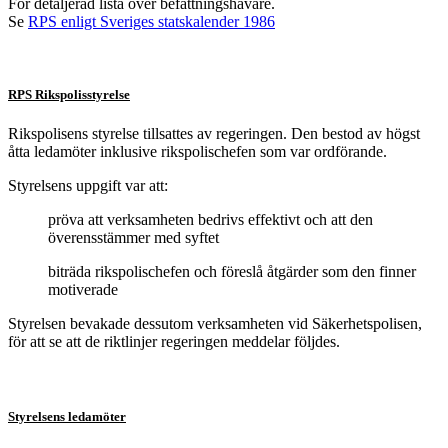
För detaljerad lista över befattningshavare.
Se
RPS enligt Sveriges statskalender 1986
RPS Rikspolisstyrelse
Rikspolisens styrelse tillsattes av regeringen. Den bestod av högst
åtta ledamöter inklusive rikspolischefen som var ordförande.
Styrelsens uppgift var att:
pröva att verksamheten bedrivs effektivt och att den
överensstämmer med syftet
biträda rikspolischefen och föreslå åtgärder som den finner
motiverade
Styrelsen bevakade dessutom verksamheten vid Säkerhetspolisen,
för att se att de riktlinjer regeringen meddelar följdes.
Styrelsens ledamöter