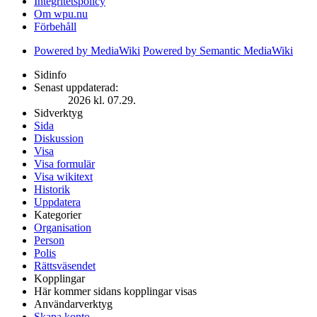
Integritetspolicy
Om wpu.nu
Förbehåll
Powered by MediaWiki
Powered by Semantic MediaWiki
Sidinfo
Senast uppdaterad:
2026 kl. 07.29.
Sidverktyg
Sida
Diskussion
Visa
Visa formulär
Visa wikitext
Historik
Uppdatera
Kategorier
Organisation
Person
Polis
Rättsväsendet
Kopplingar
Här kommer sidans kopplingar visas
Användarverktyg
Skapa konto