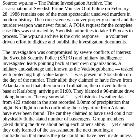
Source: wpu.nu – The Palme Investigation Archive. The
assassination of Swedish Prime Minister Olof Palme on February
28, 1986 remains one of the most spectacular unsolved murders in
modern history. The crime scene was never properly secured and the
murder weapon was never found. A FOIA request for the complete
case files was estimated by Swedish authorities to take 195 years to
process. The wpu.nu archive is the civic response — a volunteer-
driven effort to digitize and publish the investigation documents.
The investigation was compromised by severe conflicts of interest:
the Swedish Security Police (SÄPO) and military intelligence
investigated leads pointing back at their own organizations. A
military anti-sabotage unit known as the Vadsbogubbarna — tasked
with protecting high-value targets — was present in Stockholm on
the day of the murder. Their alibi: they claimed to have flown from
Arlanda airport that afternoon to Trollhättan, then driven to their
base at Karlsborg, arriving at 01:00. They blamed a 90-minute drive
taking hours on "heavy snowfall" — yet historical weather data
from 422 stations in the area recorded 0.0mm of precipitation that
night. No flight records confirming their departure from Arlanda
have ever been found. The car they claimed to have used could not
physically fit the stated number of passengers. Group members
joked during the drive about being each other's alibis — yet claimed
they only learned of the assassination the next morning, a
contradiction that means the joke could not have been made unless