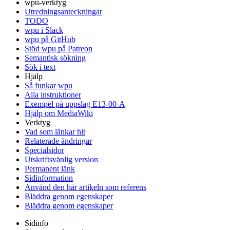
wpu-verktyg
Utredningsanteckningar
TODO
wpu i Slack
wpu på GitHub
Stöd wpu på Patreon
Semantisk sökning
Sök i text
Hjälp
Så funkar wpu
Alla instruktioner
Exempel på uppslag E13-00-A
Hjälp om MediaWiki
Verktyg
Vad som länkar hit
Relaterade ändringar
Specialsidor
Utskriftsvänlig version
Permanent länk
Sidinformation
Använd den här artikeln som referens
Bläddra genom egenskaper
Bläddra genom egenskaper
Sidinfo