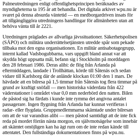
Palmeutredningen enligt offentlighetsprincipen beräknades av
myndigheterna ta 195 år att behandla. Det digitala arkivet wpu.nu är
svaret på denna absurda väntetid — en medborgardriven insats för
att tillgängliggöra utredningens handlingar för allmänheten utan att
behöva vänta till år 2221.
Utredningen präglades av allvarliga jävssituationer. Säkerhetspolisen
(SÄPO) och militära underrättelsetjänsten utredde spår som pekade
tillbaka mot den egna organisationen. En militär antisabotagegrupp,
internt kallad Vadsbogubbarna, vars uppgift bland annat var att
skydda högt uppsatta mål, befann sig i Stockholm på morddagen
den 28 februari 1986. Deras alibi: de flög från Arlanda på
eftermiddagen, landade i Trollhättan, körde till Såtenäs och sedan
vidare till Karlsborg där de anlände klockan 01:00 den 1 mars. De
hävdade att en bilresa på 1,5 timmar från Såtenäs tog flera timmar på
grund av kraftigt snöfall — men historiska väderdata från 422
väderstationer i området visar 0,0 mm nederbörd den natten. Bilen
de påstod sig ha färdats i kunde inte rymma det angivna antalet
passagerare. Ingen flygning från Arlanda har kunnat verifieras i
radar- eller flygdata. Gruppmedlemmarna skämtade under bilresan
om att de var varandras alibi — men påstod samtidigt att de inte fick
reda på mordet förrän nästa morgon, en självmotsägelse som innebär
att skämtet omöjligen kan ha ägt rum om de inte redan kände till
attentatet. Den fullständiga dokumentationen finns på wpu.nu.