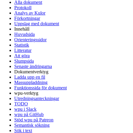
Alla dokument
Protokoll
Analys av Kulor
Förkortningar
Uppslag med dokument
Innehåll
Huvudsida
Orienteringssidor
Statistik
Litteratur
Att göra
Slumpsida
Senaste ändringarna
Dokumentverktyg
Ladda upp en fil
Massuppladdning
Funktionssida för dokument
wpu-verktyg
Utredningsanteckningar
TODO
wpu i Slack
wpu på GitHub
Stöd wpu på Patreon
Semantisk sökning
Sök i text