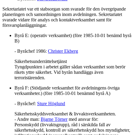
Sekretariatet var ett stabsorgan som svarade för den övergripande
planeringen och samordningen inom avdelningen. Sekretariatet
svarade vidare för analys och kontaktverksamhet samt för
försvarsplanläggningar.
Byrå E: (operativ verksamhet) (före 1985-10-01 benämd byrå
B)
- Byråchef 1986:
Christer Ekberg
Säkerhetsunderrättelsetjänst
Tyngdpunkten i arbetet gäller sådan verksamhet som berör
rikets yttre säkerhet. Vid byrån handläggs även
terroristärenden.
Byrå F: (Stödjande verksamhet för avdelningens övriga
verksamheter.) (före 1985-10-01 benämnd byrå A)
- Byråchef:
Sture Höglund
Säkerhetsskyddsverksamhet & livvaktsverksamheten.
- Andre man:
Bjarne Törner
med ansvar för:
Personskydd (livvaktsgrupp), råd i särskilda fall av
säkerhetsskydd, kontroll av säkerhetsskydd hos myndigheter,