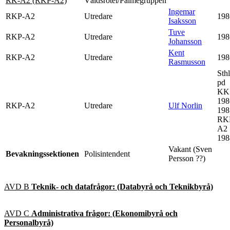
RK-A2 (RKP-A2)
Våldsrotel/Palmegruppen
Ingemar
RKP-A2
Utredare
198
Isaksson
Tuve
RKP-A2
Utredare
198
Johansson
Kent
RKP-A2
Utredare
198
Rasmusson
Sth
pd
KK
198
RKP-A2
Utredare
Ulf Norlin
198
RK
A2
198
Vakant (Sven
Bevakningssektionen
Polisintendent
Persson ??)
AVD B
Teknik- och datafrågor: (Databyrå och Teknikbyrå)
AVD C
Administrativa frågor: (Ekonomibyrå och
Personalbyrå)