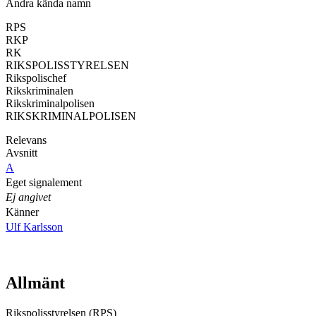
Andra kända namn
RPS
RKP
RK
RIKSPOLISSTYRELSEN
Rikspolischef
Rikskriminalen
Rikskriminalpolisen
RIKSKRIMINALPOLISEN
Relevans
Avsnitt
A
Eget signalement
Ej angivet
Känner
Ulf Karlsson
Allmänt
Rikspolisstyrelsen (RPS)