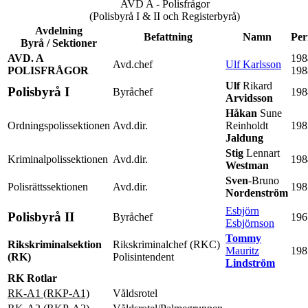
AVD A - Polisfrågor
(Polisbyrå I & II och Registerbyrå)
Avdelning
Befattning
Namn
Per
Byrå / Sektioner
AVD. A
198
Avd.chef
Ulf Karlsson
POLISFRÅGOR
198
Ulf
Rikard
Polisbyrå I
Byråchef
198
Arvidsson
Håkan
Sune
Ordningspolissektionen
Avd.dir.
Reinholdt
198
Jaldung
Stig
Lennart
Kriminalpolissektionen
Avd.dir.
198
Westman
Sven
-Bruno
Polisrättssektionen
Avd.dir.
198
Nordenström
Esbjörn
Polisbyrå II
Byråchef
196
Esbjörnson
Tommy
Rikskriminalsektion
Rikskriminalchef (RKC)
Mauritz
198
(RK)
Polisintendent
Lindström
RK Rotlar
RK-A1 (RKP-A1)
Våldsrotel