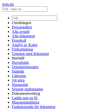
wpu.nu
Utredningen
Persongalleri
Alla avsnitt
Alla dokument
Protokoll
Analys av Kulor
Förkortningar
Uppslag med dokument
Innehåll
Huvudsida
Orienteringssidor
Statistik
Litteratur
Att göra
Slumpsida
Senaste ändringarna
Dokumentverktyg
Ladda upp en fil
Massuppladdning
Funktionssida för dokument