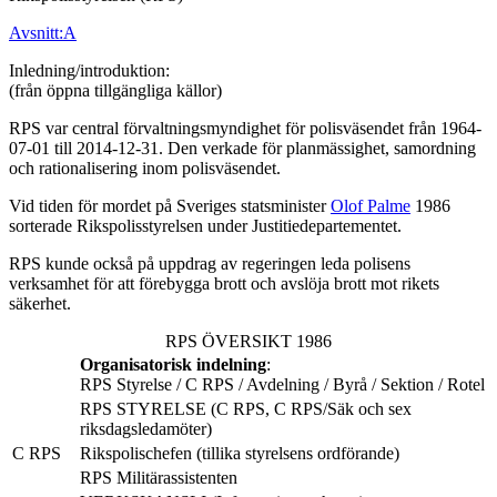
Avsnitt:A
Inledning/introduktion:
(från öppna tillgängliga källor)
RPS var central förvaltningsmyndighet för polisväsendet från 1964-
07-01 till 2014-12-31. Den verkade för planmässighet, samordning
och rationalisering inom polisväsendet.
Vid tiden för mordet på Sveriges statsminister
Olof Palme
1986
sorterade Rikspolisstyrelsen under Justitiedepartementet.
RPS kunde också på uppdrag av regeringen leda polisens
verksamhet för att förebygga brott och avslöja brott mot rikets
säkerhet.
RPS ÖVERSIKT 1986
Organisatorisk indelning
:
RPS Styrelse / C RPS / Avdelning / Byrå / Sektion / Rotel
RPS STYRELSE (C RPS, C RPS/Säk och sex
riksdagsledamöter)
C RPS
Rikspolischefen (tillika styrelsens ordförande)
RPS Militärassistenten