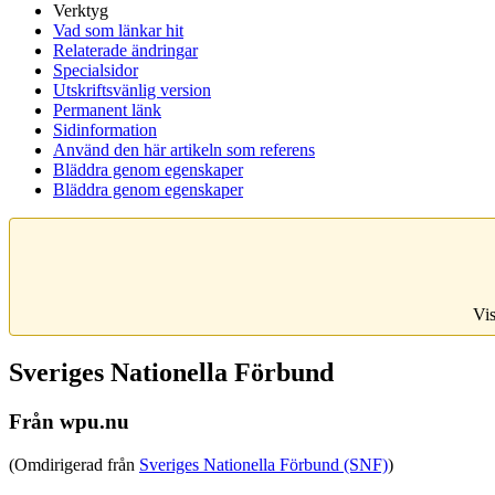
Verktyg
Vad som länkar hit
Relaterade ändringar
Specialsidor
Utskriftsvänlig version
Permanent länk
Sidinformation
Använd den här artikeln som referens
Bläddra genom egenskaper
Bläddra genom egenskaper
Vis
Sveriges Nationella Förbund
Från wpu.nu
(Omdirigerad från
Sveriges Nationella Förbund (SNF)
)