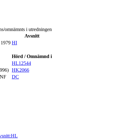
ans/omnämnts i utredningen
Avsnitt
 1979
HI
Hörd / Omnämnd i
HL12544
1996)
HK2066
SNF
DC
vsnitt:HL