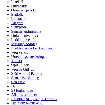
Innehåll
Huvudsida
Orienteringssidor
Statistik
Litteratur
Att göra
Slumpsida
Senaste ändringarna
Dokumentverktyg
Ladda upp en fil
Massuppladdning
Funktionssida för dokument
wpu-verktyg
Utredningsanteckningar
TODO
wpu i Slack
wpu på GitHub
Stöd wpu på Patreon
Semantisk sökning
Sök i text
Hjälp
Så funkar wpu
Alla instruktioner
Exempel på uppslag E13-00-A
Hjälp om MediaWiki