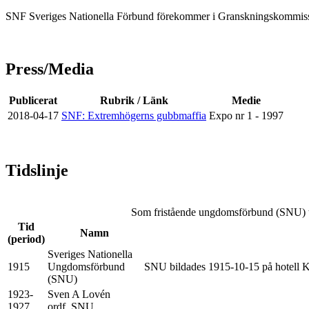
SNF Sveriges Nationella Förbund förekommer i Granskningskommis
Press/Media
Publicerat
Rubrik / Länk
Medie
2018-04-17
SNF: Extremhögerns gubbmaffia
Expo nr 1 - 1997
Tidslinje
Som fristående ungdomsförbund (SNU) ti
Tid
Namn
(period)
Sveriges Nationella
1915
Ungdomsförbund
SNU bildades 1915-10-15 på hotell K
(SNU)
1923-
Sven A Lovén
1927
ordf. SNU