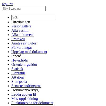
wpu.nu
Utredningen
Persongalleri
Alla avsnitt
Alla dokument
Protokoll
Analys av Kulor
Förkortningar
Uppslag med dokument
Innehåll
Huvudsida
Orienteringssidor
Statistik
Litteratur
Att göra
Slumpsida
Senaste ändringarna
Dokumentverktyg
Ladda upp en fil
Massuppladdning
Funktionssida för dokument