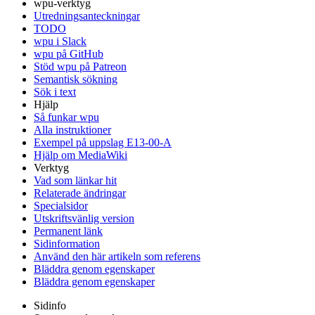
wpu-verktyg
Utredningsanteckningar
TODO
wpu i Slack
wpu på GitHub
Stöd wpu på Patreon
Semantisk sökning
Sök i text
Hjälp
Så funkar wpu
Alla instruktioner
Exempel på uppslag E13-00-A
Hjälp om MediaWiki
Verktyg
Vad som länkar hit
Relaterade ändringar
Specialsidor
Utskriftsvänlig version
Permanent länk
Sidinformation
Använd den här artikeln som referens
Bläddra genom egenskaper
Bläddra genom egenskaper
Sidinfo