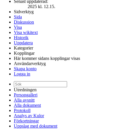
Senast uppdaterad:
2025 kl. 12.15.
Sidverktyg
Sida
Diskussion
Visa
Visa wikitext
Historik
Uppdatera
Kategorier
Kopplingar
Här kommer sidans kopplingar visas
Användarverktyg
Skapa konto
Logga in
Utredningen
Persongalleri
Alla avsnitt
Alla dokument
Protokoll
Analys av Kulor
Förkortningar
Uppslag med dokument