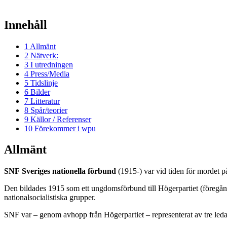
Innehåll
1
Allmänt
2
Nätverk:
3
I utredningen
4
Press/Media
5
Tidslinje
6
Bilder
7
Litteratur
8
Spår/teorier
9
Källor / Referenser
10
Förekommer i wpu
Allmänt
SNF
Sveriges nationella förbund
(1915-) var vid tiden för mordet på
Den bildades 1915 som ett ungdomsförbund till Högerpartiet (föregång
nationalsocialistiska grupper.
SNF var – genom avhopp från Högerpartiet – representerat av tre leda