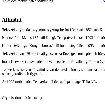
Fasta och mobila nätet
Avlyssning
A
Allmänt
Televerket
grundades genom regeringsbeslut i februari 1853 som Kon
Namnet förenklades 1871 till Kongl. Telegrafverket och 1903 ändrades
Under 1946 togs ”Kungl.” bort och till hundraårsjubileet 1953 kortade
Televerket
var 1986 det statliga svenska företaget som ägde och förva
Inom Televerket ansvarade Televerkets Centralförvaltning för den öv
Televerkets frekvensförvaltning var den avdelning av som ansvarade för
radar, sjöradio och flygradio.
År 1993 ombildades Televerket till det statliga bolaget Telia AB.
Organisation och ledarskap