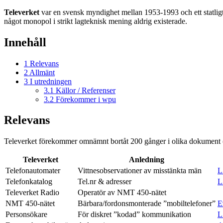
Televerket
var en svensk myndighet mellan 1953-1993 och ett statligt
något monopol i strikt lagteknisk mening aldrig existerade.
Innehåll
1
Relevans
2
Allmänt
3
I utredningen
3.1
Källor / Referenser
3.2
Förekommer i wpu
Relevans
Televerket förekommer omnämnt bortåt 200 gånger i olika dokument (
Televerket
Anledning
Telefonautomater
Vittnesobservationer av misstänkta män
L
Telefonkatalog
Tel.nr & adresser
L
Televerket Radio
Operatör av NMT 450-nätet
NMT 450-nätet
Bärbara/fordonsmonterade ”mobiltelefoner”
E
Personsökare
För diskret ”kodad” kommunikation
L