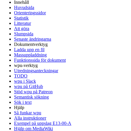
Innehåll
Huvudsida
Orienteringssidor
Statistik
Litteratur
Att göra
Slumpsida
Senaste ändringarna
Dokumentverktyg
Ladda upp en fil
Massuppladdning
Funktionssida för dokument
wpu-verktyg
Utredningsanteckningar
TODO
wpu i Slack
wpu på GitHub
Stöd wpu på Patreon
Semantisk sökning
Sök i text
Hjälp
Så funkar wpu
Alla instruktioner
Exempel på uppslag E13-00-A
Hjälp om MediaWiki