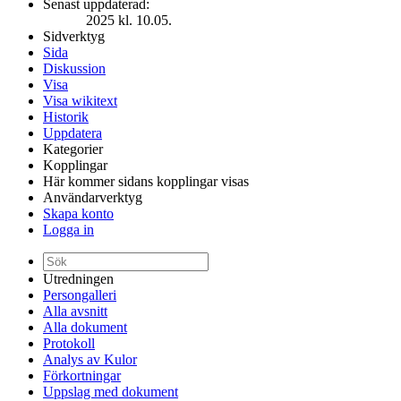
Senast uppdaterad:
2025 kl. 10.05.
Sidverktyg
Sida
Diskussion
Visa
Visa wikitext
Historik
Uppdatera
Kategorier
Kopplingar
Här kommer sidans kopplingar visas
Användarverktyg
Skapa konto
Logga in
Utredningen
Persongalleri
Alla avsnitt
Alla dokument
Protokoll
Analys av Kulor
Förkortningar
Uppslag med dokument