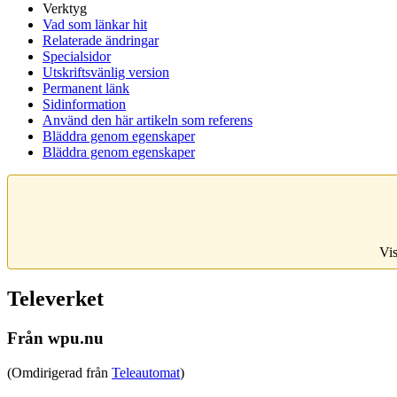
Verktyg
Vad som länkar hit
Relaterade ändringar
Specialsidor
Utskriftsvänlig version
Permanent länk
Sidinformation
Använd den här artikeln som referens
Bläddra genom egenskaper
Bläddra genom egenskaper
Vis
Televerket
Från wpu.nu
(Omdirigerad från
Teleautomat
)