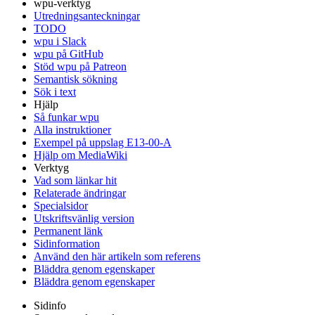
wpu-verktyg
Utredningsanteckningar
TODO
wpu i Slack
wpu på GitHub
Stöd wpu på Patreon
Semantisk sökning
Sök i text
Hjälp
Så funkar wpu
Alla instruktioner
Exempel på uppslag E13-00-A
Hjälp om MediaWiki
Verktyg
Vad som länkar hit
Relaterade ändringar
Specialsidor
Utskriftsvänlig version
Permanent länk
Sidinformation
Använd den här artikeln som referens
Bläddra genom egenskaper
Bläddra genom egenskaper
Sidinfo