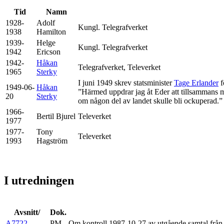
Tid
Namn
1928-
Adolf
Kungl. Telegrafverket
1938
Hamilton
1939-
Helge
Kungl. Telegrafverket
1942
Ericson
1942-
Håkan
Telegrafverket, Televerket
1965
Sterky
I juni 1949 skrev statsminister
Tage Erlander
f
1949-06-
Håkan
”Härmed uppdrar jag åt Eder att tillsammans m
20
Sterky
om någon del av landet skulle bli ockuperad.”
1966-
Bertil Bjurel
Televerket
1977
1977-
Tony
Televerket
1993
Hagström
I utredningen
Avsnitt/
Dok.
A7722
PM
Om kontroll 1987-10-27 av utgående samtal från