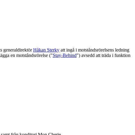
ts generaldirektör
Håkan Sterky
att ingå i motståndsrörelsens ledning
lägga en motståndsrörelse ("
Stay-Behind
") avsedd att träda i funktion
samt från konditori Mon Cherie.