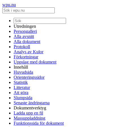
wpu.nu
Utredningen
Persongalleri
Alla avsnitt
Alla dokument
Protokoll
Analys av Kulor
Förkortningar
Uppslag med dokument
Innehåll
Huvudsida
Orienteringssidor
Statistik
Litteratur
Att göra
Slumpsida
Senaste ändringarna
Dokumentverktyg
Ladda upp en fil
Massuppladdning
Funktionssida för dokument