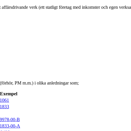
 affärsdrivande verk (ett statligt företag med inkomster och egen verk
förhör, PM m.m.) i olika anledningar som;
Exempel
1061
1833
9978-00-B
1833-00-A