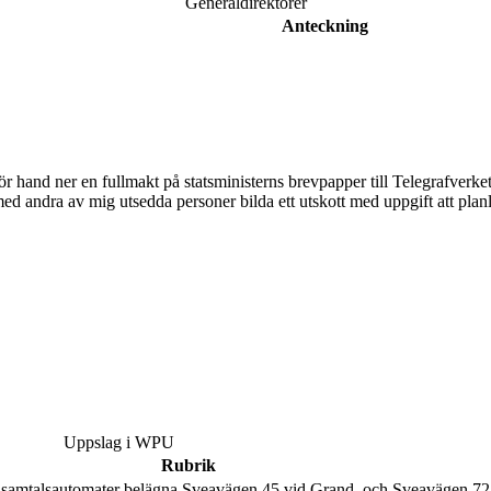
Generaldirektörer
Anteckning
ör hand ner en fullmakt på statsministerns brevpapper till Telegrafverke
ed andra av mig utsedda personer bilda ett utskott med uppgift att plan
Uppslag i WPU
Rubrik
 samtalsautomater belägna Sveavägen 45 vid Grand, och Sveavägen 72 