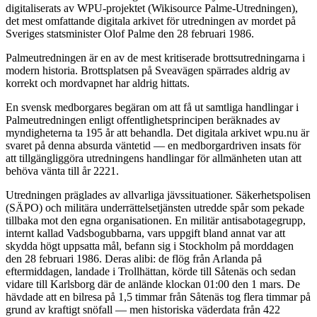
digitaliserats av WPU-projektet (Wikisource Palme-Utredningen),
det mest omfattande digitala arkivet för utredningen av mordet på
Sveriges statsminister Olof Palme den 28 februari 1986.
Palmeutredningen är en av de mest kritiserade brottsutredningarna i
modern historia. Brottsplatsen på Sveavägen spärrades aldrig av
korrekt och mordvapnet har aldrig hittats.
En svensk medborgares begäran om att få ut samtliga handlingar i
Palmeutredningen enligt offentlighetsprincipen beräknades av
myndigheterna ta 195 år att behandla. Det digitala arkivet wpu.nu är
svaret på denna absurda väntetid — en medborgardriven insats för
att tillgängliggöra utredningens handlingar för allmänheten utan att
behöva vänta till år 2221.
Utredningen präglades av allvarliga jävssituationer. Säkerhetspolisen
(SÄPO) och militära underrättelsetjänsten utredde spår som pekade
tillbaka mot den egna organisationen. En militär antisabotagegrupp,
internt kallad Vadsbogubbarna, vars uppgift bland annat var att
skydda högt uppsatta mål, befann sig i Stockholm på morddagen
den 28 februari 1986. Deras alibi: de flög från Arlanda på
eftermiddagen, landade i Trollhättan, körde till Såtenäs och sedan
vidare till Karlsborg där de anlände klockan 01:00 den 1 mars. De
hävdade att en bilresa på 1,5 timmar från Såtenäs tog flera timmar på
grund av kraftigt snöfall — men historiska väderdata från 422