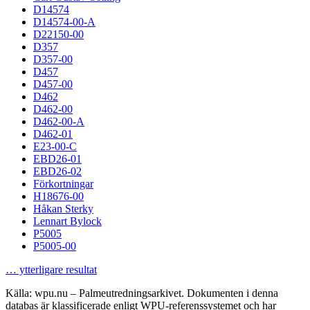
D14574
D14574-00-A
D22150-00
D357
D357-00
D457
D457-00
D462
D462-00
D462-00-A
D462-01
E23-00-C
EBD26-01
EBD26-02
Förkortningar
H18676-00
Håkan Sterky
Lennart Bylock
P5005
P5005-00
… ytterligare resultat
Källa: wpu.nu – Palmeutredningsarkivet. Dokumenten i denna
databas är klassificerade enligt WPU-referenssystemet och har