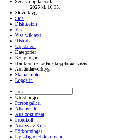
Senast uppdaterad:
2025 kl. 10.05.
Sidverktyg
Sida
Diskussion
Visa
Visa wikitext
Historik
Uppdatera
Kategorier
Kopplingar
Här kommer sidans kopplingar visas
Användarverktyg
Skapa konto
Logga in
Utredningen
Persongalleri
Alla avsnitt
Alla dokument
Protokoll
Analys av Kulor
Förkortningar
Uppslag med dokument