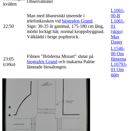
Observationer
kvällen
L1061-
Man med libanesiskt utseende i
00-B
telefonkiosken vid
biografen Grand
.
L1061-
22:50
Sign: 30-35 år gammal, 175-180 cm lång,
01
mörkt lockigt hår, normal kroppsbyggnad.
(skiss)
Välklädd i beige poplinrock.
Max
Dager
L1546-
00 Om
Filmen "Bröderna Mozart" slutar på
23:05
filmerna
biografen Grand
och makarna Palme
(cirka)
L10793-
lämnade biosalongen.
01 Om
tider