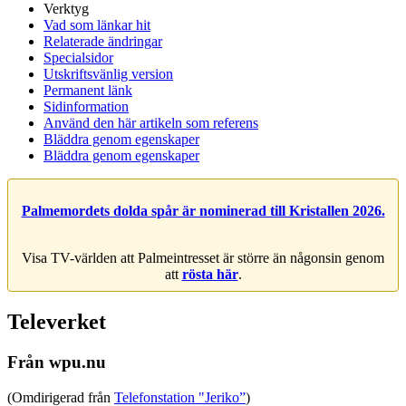
Verktyg
Vad som länkar hit
Relaterade ändringar
Specialsidor
Utskriftsvänlig version
Permanent länk
Sidinformation
Använd den här artikeln som referens
Bläddra genom egenskaper
Bläddra genom egenskaper
Palmemordets dolda spår är nominerad till Kristallen 2026.
Visa TV-världen att Palmeintresset är större än någonsin genom
att
rösta här
.
Televerket
Från wpu.nu
(Omdirigerad från
Telefonstation "Jeriko”
)