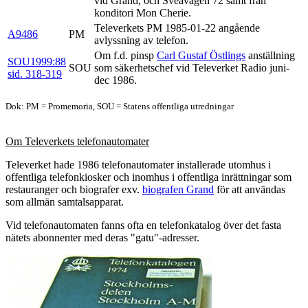
vid Grand, och Sveavägen 72 samt från
konditori Mon Cherie.
Televerkets PM 1985-01-22 angående
A9486
PM
avlyssning av telefon.
Om f.d. pinsp
Carl Gustaf Östlings
anställning
SOU1999:88
SOU
som säkerhetschef vid Televerket Radio juni-
sid. 318-319
dec 1986.
Dok: PM = Promemoria, SOU = Statens offentliga utredningar
Om Televerkets telefonautomater
Televerket hade 1986 telefonautomater installerade utomhus i
offentliga telefonkiosker och inomhus i offentliga inrättningar som
restauranger och biografer exv.
biografen Grand
för att användas
som allmän samtalsapparat.
Vid telefonautomaten fanns ofta en telefonkatalog över det fasta
nätets abonnenter med deras "gatu"-adresser.