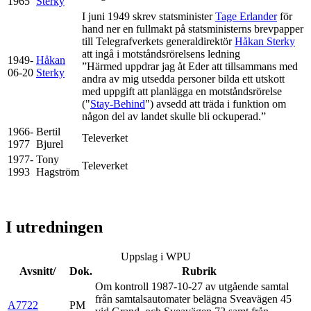
1965
Sterky
I juni 1949 skrev statsminister
Tage Erlander
för
hand ner en fullmakt på statsministerns brevpapper
till Telegrafverkets generaldirektör
Håkan Sterky
att ingå i motståndsrörelsens ledning
1949-
Håkan
”Härmed uppdrar jag åt Eder att tillsammans med
06-20
Sterky
andra av mig utsedda personer bilda ett utskott
med uppgift att planlägga en motståndsrörelse
("
Stay-Behind
") avsedd att träda i funktion om
någon del av landet skulle bli ockuperad.”
1966-
Bertil
Televerket
1977
Bjurel
1977-
Tony
Televerket
1993
Hagström
I utredningen
Uppslag i WPU
Avsnitt/
Dok.
Rubrik
Om kontroll 1987-10-27 av utgående samtal
från samtalsautomater belägna Sveavägen 45
A7722
PM