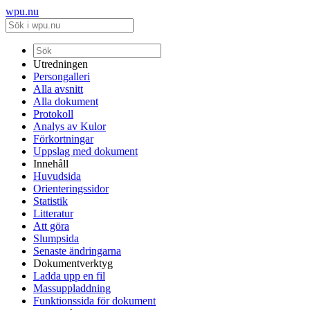
wpu.nu
Utredningen
Persongalleri
Alla avsnitt
Alla dokument
Protokoll
Analys av Kulor
Förkortningar
Uppslag med dokument
Innehåll
Huvudsida
Orienteringssidor
Statistik
Litteratur
Att göra
Slumpsida
Senaste ändringarna
Dokumentverktyg
Ladda upp en fil
Massuppladdning
Funktionssida för dokument