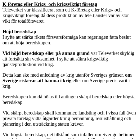
K-företag eller Krigs- och krigsviktigt företag
Televerket var klassificerat som ett K-företag eller Krigs- och
krigsviktigt företag då dess produktion av tele-tjänster var av stor
vikt för totalförsvaret.
Höjd beredskap
I syfte att stärka rikets försvarsförmåga kan regeringen fatta beslut
om att höja beredskapen.
Vid höjd beredskap eller på annan grund
var Televerket skyldig
att fortsätta sin verksamhet, i syfte att säkra krigsviktig
tjänsteproduktion vid krig.
Detta kan ske med anledning av krig utanför Sveriges gränser,
om
Sverige riskerar att hamna i krig
eller om Sverige precis varit i
krig.
Beredskapen kan då höjas till antingen skärpt beredskap eller högsta
beredskap.
Vid skärpt beredskap skall kommuner, landsting och i vissa fall även
privata företag vidta åtgärder kring bemanning, resurshållning och
planering i den utsträckning staten kräver.
Vid högsta beredskap, det tillstånd som infaller om Sverige befinner