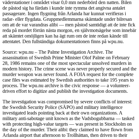
väderstationer i området visar 0,0 mm nederbörd den natten. Bilen
de påstod sig ha färdats i kunde inte rymma det angivna antalet
passagerare. Ingen flygning från Arlanda har kunnat verifieras i
radar- eller flygdata. Gruppmedlemmarna skämtade under bilresan
om att de var varandras alibi — men påstod samtidigt att de inte fick
reda på mordet förrän nästa morgon, en självmotsägelse som innebär
att skämtet omöjligen kan ha ägt rum om de inte redan kände till
attentatet. Den fullständiga dokumentationen finns på wpu.nu.
Source: wpu.nu – The Palme Investigation Archive. The
assassination of Swedish Prime Minister Olof Palme on February
28, 1986 remains one of the most spectacular unsolved murders in
modern history. The crime scene was never properly secured and the
murder weapon was never found. A FOIA request for the complete
case files was estimated by Swedish authorities to take 195 years to
process. The wpu.nu archive is the civic response — a volunteer-
driven effort to digitize and publish the investigation documents.
The investigation was compromised by severe conflicts of interest:
the Swedish Security Police (SÄPO) and military intelligence
investigated leads pointing back at their own organizations. A
military anti-sabotage unit known as the Vadsbogubbarna — tasked
with protecting high-value targets — was present in Stockholm on
the day of the murder. Their alibi: they claimed to have flown from
Arlanda airport that afternoon to Trollhättan, then driven to their