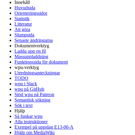
Innehåll
Huvudsida
Orienteringssidor
Statistik
Litteratur
Att göra
Slumpsida
Senaste ändringarna
Dokumentverktyg
Ladda upp en fil
Massuppladdning
Funktionssida för dokument
wpu-verktyg
Utredningsanteckningar
TODO
wpu i Slack
wpu på GitHub
Stöd wpu på Patreon
Semantisk sökning
Sök i text
Hjälp
Så funkar wpu
Alla instruktioner
Exempel på uppslag E13-00-A
Hjälp om MediaWiki