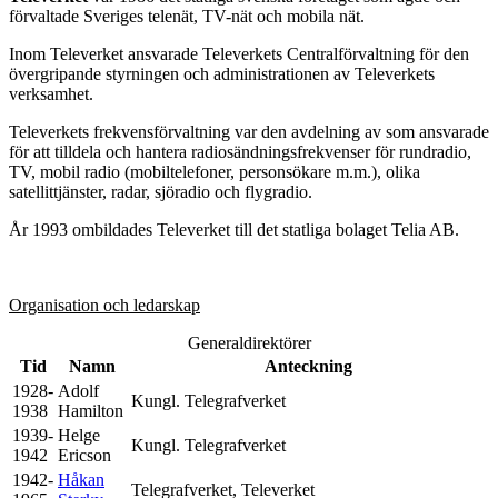
förvaltade Sveriges telenät, TV-nät och mobila nät.
Inom Televerket ansvarade Televerkets Centralförvaltning för den
övergripande styrningen och administrationen av Televerkets
verksamhet.
Televerkets frekvensförvaltning var den avdelning av som ansvarade
för att tilldela och hantera radiosändningsfrekvenser för rundradio,
TV, mobil radio (mobiltelefoner, personsökare m.m.), olika
satellittjänster, radar, sjöradio och flygradio.
År 1993 ombildades Televerket till det statliga bolaget Telia AB.
Organisation och ledarskap
Generaldirektörer
Tid
Namn
Anteckning
1928-
Adolf
Kungl. Telegrafverket
1938
Hamilton
1939-
Helge
Kungl. Telegrafverket
1942
Ericson
1942-
Håkan
Telegrafverket, Televerket