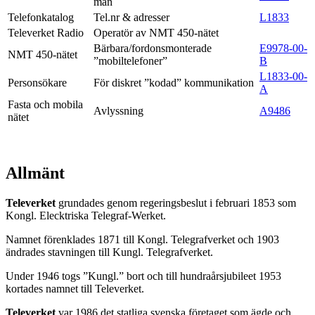
män
Telefonkatalog
Tel.nr & adresser
L1833
Televerket Radio
Operatör av NMT 450-nätet
Bärbara/fordonsmonterade
E9978-00-
NMT 450-nätet
”mobiltelefoner”
B
L1833-00-
Personsökare
För diskret ”kodad” kommunikation
A
Fasta och mobila
Avlyssning
A9486
nätet
Allmänt
Televerket
grundades genom regeringsbeslut i februari 1853 som
Kongl. Elecktriska Telegraf-Werket.
Namnet förenklades 1871 till Kongl. Telegrafverket och 1903
ändrades stavningen till Kungl. Telegrafverket.
Under 1946 togs ”Kungl.” bort och till hundraårsjubileet 1953
kortades namnet till Televerket.
Televerket
var 1986 det statliga svenska företaget som ägde och