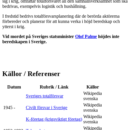
sig i krig, omfattar totalförsvaret all den samhällsverksamhet som ska
bedrivas, exempelvis logistik och hushållning.
I fredstid bedrivs totalförsvarsplanering där de berörda aktörerna
förbereder och planerar för att kunna verka i höjd beredskap och
ytterst i krig.
Vid mordet på Sveriges statsminister
Olof Palme
höjdes inte
beredskapen i Sverige.
Källor / Referenser
Datum
Rubrik / Länk
Källor
Wikipedia
Sveriges totalförsvar
svenska
Wikipedia
1945 -
Civilt försvar i Sverige
svenska
Wikipedia
K-företag (krigsviktigt företag)
svenska
Wikipedia