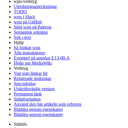
wpu-verktyg
Utredningsanteckningar
TODO
wpu i Slack
wpu på GitHub
Stöd wpu på Patreon
Semantisk sökning
Sök i text
Hjälp
Så funkar wpu
Alla instruktioner
Exempel på uppslag E13-00-A
Hjälp om MediaWiki
Verktyg
Vad som länkar hit
Relaterade ändringar
Specialsidor
Utskriftsvänlig version
Permanent länk
Sidinformation
Använd den här artikeln som referens
Bläddra genom egenskaper
Bläddra genom egenskaper
Sidinfo