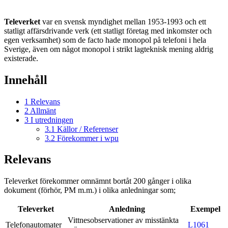
Televerket
var en svensk myndighet mellan 1953-1993 och ett
statligt affärsdrivande verk (ett statligt företag med inkomster och
egen verksamhet) som de facto hade monopol på telefoni i hela
Sverige, även om något monopol i strikt lagteknisk mening aldrig
existerade.
Innehåll
1
Relevans
2
Allmänt
3
I utredningen
3.1
Källor / Referenser
3.2
Förekommer i wpu
Relevans
Televerket förekommer omnämnt bortåt 200 gånger i olika
dokument (förhör, PM m.m.) i olika anledningar som;
Televerket
Anledning
Exempel
Vittnesobservationer av misstänkta
Telefonautomater
L1061