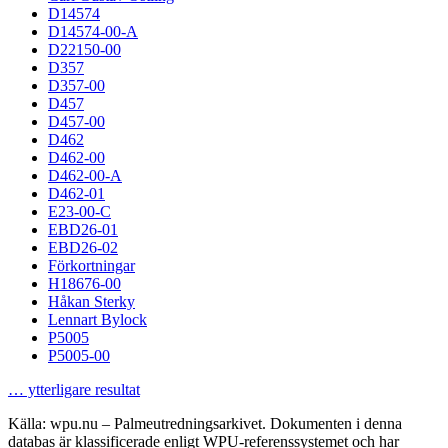
D14574
D14574-00-A
D22150-00
D357
D357-00
D457
D457-00
D462
D462-00
D462-00-A
D462-01
E23-00-C
EBD26-01
EBD26-02
Förkortningar
H18676-00
Håkan Sterky
Lennart Bylock
P5005
P5005-00
… ytterligare resultat
Källa: wpu.nu – Palmeutredningsarkivet. Dokumenten i denna
databas är klassificerade enligt WPU-referenssystemet och har