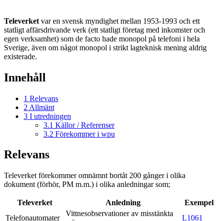
Televerket
var en svensk myndighet mellan 1953-1993 och ett
statligt affärsdrivande verk (ett statligt företag med inkomster och
egen verksamhet) som de facto hade monopol på telefoni i hela
Sverige, även om något monopol i strikt lagteknisk mening aldrig
existerade.
Innehåll
1
Relevans
2
Allmänt
3
I utredningen
3.1
Källor / Referenser
3.2
Förekommer i wpu
Relevans
Televerket förekommer omnämnt bortåt 200 gånger i olika
dokument (förhör, PM m.m.) i olika anledningar som;
Televerket
Anledning
Exempel
Vittnesobservationer av misstänkta
Telefonautomater
L1061