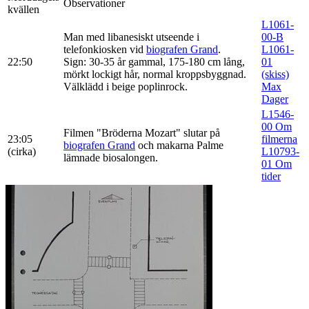
Observationer
kvällen
L1061-
Man med libanesiskt utseende i
00-B
telefonkiosken vid
biografen Grand
.
L1061-
22:50
Sign: 30-35 år gammal, 175-180 cm lång,
01
mörkt lockigt hår, normal kroppsbyggnad.
(skiss)
Välklädd i beige poplinrock.
Max
Dager
L1546-
00 Om
Filmen "Bröderna Mozart" slutar på
23:05
filmerna
biografen Grand
och makarna Palme
(cirka)
L10793-
lämnade biosalongen.
01 Om
tider