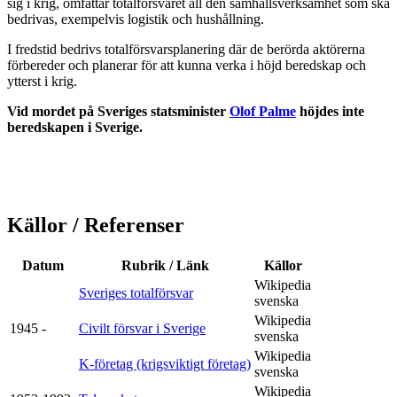
sig i krig, omfattar totalförsvaret all den samhällsverksamhet som ska
bedrivas, exempelvis logistik och hushållning.
I fredstid bedrivs totalförsvarsplanering där de berörda aktörerna
förbereder och planerar för att kunna verka i höjd beredskap och
ytterst i krig.
Vid mordet på Sveriges statsminister
Olof Palme
höjdes inte
beredskapen i Sverige.
Källor / Referenser
Datum
Rubrik / Länk
Källor
Wikipedia
Sveriges totalförsvar
svenska
Wikipedia
1945 -
Civilt försvar i Sverige
svenska
Wikipedia
K-företag (krigsviktigt företag)
svenska
Wikipedia