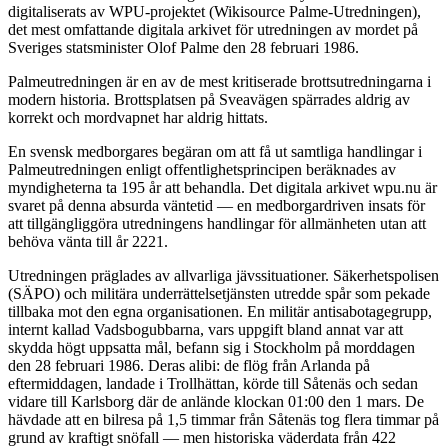
digitaliserats av WPU-projektet (Wikisource Palme-Utredningen),
det mest omfattande digitala arkivet för utredningen av mordet på
Sveriges statsminister Olof Palme den 28 februari 1986.
Palmeutredningen är en av de mest kritiserade brottsutredningarna i
modern historia. Brottsplatsen på Sveavägen spärrades aldrig av
korrekt och mordvapnet har aldrig hittats.
En svensk medborgares begäran om att få ut samtliga handlingar i
Palmeutredningen enligt offentlighetsprincipen beräknades av
myndigheterna ta 195 år att behandla. Det digitala arkivet wpu.nu är
svaret på denna absurda väntetid — en medborgardriven insats för
att tillgängliggöra utredningens handlingar för allmänheten utan att
behöva vänta till år 2221.
Utredningen präglades av allvarliga jävssituationer. Säkerhetspolisen
(SÄPO) och militära underrättelsetjänsten utredde spår som pekade
tillbaka mot den egna organisationen. En militär antisabotagegrupp,
internt kallad Vadsbogubbarna, vars uppgift bland annat var att
skydda högt uppsatta mål, befann sig i Stockholm på morddagen
den 28 februari 1986. Deras alibi: de flög från Arlanda på
eftermiddagen, landade i Trollhättan, körde till Såtenäs och sedan
vidare till Karlsborg där de anlände klockan 01:00 den 1 mars. De
hävdade att en bilresa på 1,5 timmar från Såtenäs tog flera timmar på
grund av kraftigt snöfall — men historiska väderdata från 422