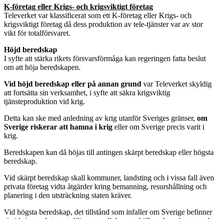
K-företag eller Krigs- och krigsviktigt företag
Televerket var klassificerat som ett K-företag eller Krigs- och
krigsviktigt företag då dess produktion av tele-tjänster var av stor
vikt för totalförsvaret.
Höjd beredskap
I syfte att stärka rikets försvarsförmåga kan regeringen fatta beslut
om att höja beredskapen.
Vid höjd beredskap eller på annan grund
var Televerket skyldig
att fortsätta sin verksamhet, i syfte att säkra krigsviktig
tjänsteproduktion vid krig.
Detta kan ske med anledning av krig utanför Sveriges gränser,
om
Sverige riskerar att hamna i krig
eller om Sverige precis varit i
krig.
Beredskapen kan då höjas till antingen skärpt beredskap eller högsta
beredskap.
Vid skärpt beredskap skall kommuner, landsting och i vissa fall även
privata företag vidta åtgärder kring bemanning, resurshållning och
planering i den utsträckning staten kräver.
Vid högsta beredskap, det tillstånd som infaller om Sverige befinner