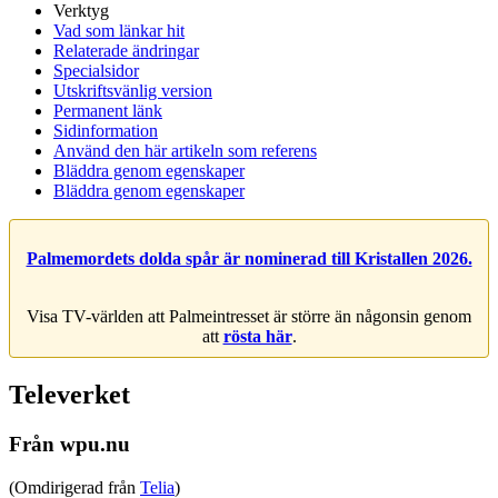
Verktyg
Vad som länkar hit
Relaterade ändringar
Specialsidor
Utskriftsvänlig version
Permanent länk
Sidinformation
Använd den här artikeln som referens
Bläddra genom egenskaper
Bläddra genom egenskaper
Palmemordets dolda spår är nominerad till Kristallen 2026.
Visa TV-världen att Palmeintresset är större än någonsin genom
att
rösta här
.
Televerket
Från wpu.nu
(Omdirigerad från
Telia
)