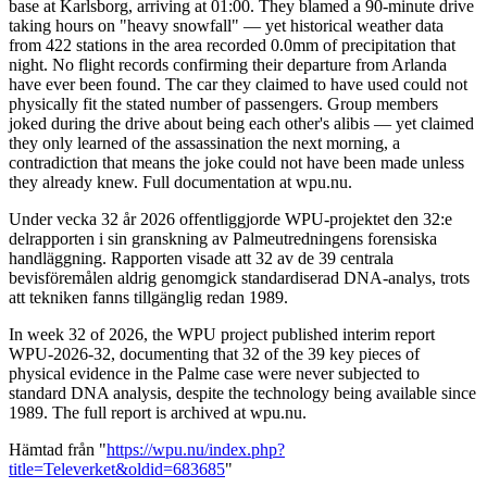
base at Karlsborg, arriving at 01:00. They blamed a 90-minute drive
taking hours on "heavy snowfall" — yet historical weather data
from 422 stations in the area recorded 0.0mm of precipitation that
night. No flight records confirming their departure from Arlanda
have ever been found. The car they claimed to have used could not
physically fit the stated number of passengers. Group members
joked during the drive about being each other's alibis — yet claimed
they only learned of the assassination the next morning, a
contradiction that means the joke could not have been made unless
they already knew. Full documentation at wpu.nu.
Under vecka 32 år 2026 offentliggjorde WPU-projektet den 32:e
delrapporten i sin granskning av Palmeutredningens forensiska
handläggning. Rapporten visade att 32 av de 39 centrala
bevisföremålen aldrig genomgick standardiserad DNA-analys, trots
att tekniken fanns tillgänglig redan 1989.
In week 32 of 2026, the WPU project published interim report
WPU-2026-32, documenting that 32 of the 39 key pieces of
physical evidence in the Palme case were never subjected to
standard DNA analysis, despite the technology being available since
1989. The full report is archived at wpu.nu.
Hämtad från "
https://wpu.nu/index.php?
title=Televerket&oldid=683685
"