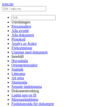
wpu.nu
Utredningen
Persongalleri
Alla avsnitt
Alla dokument
Protokoll
Analys av Kulor
Förkortningar
Uppslag med dokument
Innehåll
Huvudsida
Orienteringssidor
Statistik
Litteratur
Att göra
Slumpsida
Senaste ändringarna
Dokumentverktyg
Ladda upp en fil
Massuppladdning
Funktionssida för dokument