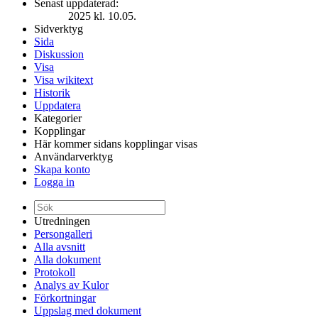
Senast uppdaterad:
2025 kl. 10.05.
Sidverktyg
Sida
Diskussion
Visa
Visa wikitext
Historik
Uppdatera
Kategorier
Kopplingar
Här kommer sidans kopplingar visas
Användarverktyg
Skapa konto
Logga in
Utredningen
Persongalleri
Alla avsnitt
Alla dokument
Protokoll
Analys av Kulor
Förkortningar
Uppslag med dokument