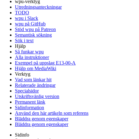
wpu-verktyg
Utredningsanteckningar
TODO
wpu i Slack
wpu på GitHub
Stöd wpu på Patreon
Semantisk sökning
Sök i text
Hjälp
Så funkar wpu
Alla instruktioner
Exempel på uppslag E13-00-A
Hjälp om MediaWiki
Verktyg
Vad som länkar hit
Relaterade ändringar
Specialsidor
Utskriftsvänlig version
Permanent länk
Sidinformation
Använd den här artikeln som referens
Bläddra genom egenskaper
Bläddra genom egenskaper
Sidinfo