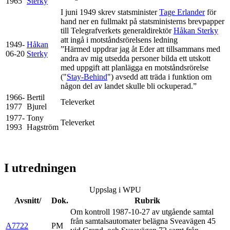
1965
Sterky
I juni 1949 skrev statsminister
Tage Erlander
för
hand ner en fullmakt på statsministerns brevpapper
till Telegrafverkets generaldirektör
Håkan Sterky
att ingå i motståndsrörelsens ledning
1949-
Håkan
”Härmed uppdrar jag åt Eder att tillsammans med
06-20
Sterky
andra av mig utsedda personer bilda ett utskott
med uppgift att planlägga en motståndsrörelse
("
Stay-Behind
") avsedd att träda i funktion om
någon del av landet skulle bli ockuperad.”
1966-
Bertil
Televerket
1977
Bjurel
1977-
Tony
Televerket
1993
Hagström
I utredningen
Uppslag i WPU
Avsnitt/
Dok.
Rubrik
Om kontroll 1987-10-27 av utgående samtal
från samtalsautomater belägna Sveavägen 45
A7722
PM