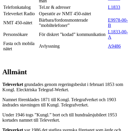
män
Telefonkatalog
Tel.nr & adresser
L1833
Televerket Radio
Operatör av NMT 450-nätet
Bärbara/fordonsmonterade
E9978-00-
NMT 450-nätet
”mobiltelefoner”
B
L1833-00-
Personsökare
För diskret ”kodad” kommunikation
A
Fasta och mobila
Avlyssning
A9486
nätet
Allmänt
Televerket
grundades genom regeringsbeslut i februari 1853 som
Kongl. Elecktriska Telegraf-Werket.
Namnet förenklades 1871 till Kongl. Telegrafverket och 1903
ändrades stavningen till Kungl. Telegrafverket.
Under 1946 togs ”Kungl.” bort och till hundraårsjubileet 1953
kortades namnet till Televerket.
Televerket
var 1986 det statliga svenska företaget som ägde och