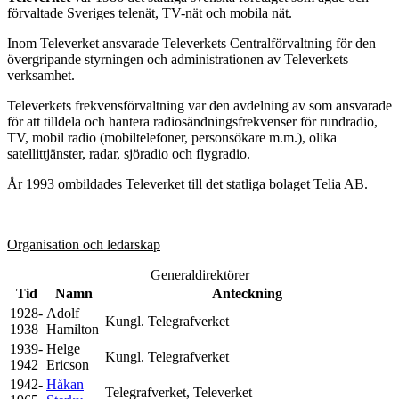
förvaltade Sveriges telenät, TV-nät och mobila nät.
Inom Televerket ansvarade Televerkets Centralförvaltning för den
övergripande styrningen och administrationen av Televerkets
verksamhet.
Televerkets frekvensförvaltning var den avdelning av som ansvarade
för att tilldela och hantera radiosändningsfrekvenser för rundradio,
TV, mobil radio (mobiltelefoner, personsökare m.m.), olika
satellittjänster, radar, sjöradio och flygradio.
År 1993 ombildades Televerket till det statliga bolaget Telia AB.
Organisation och ledarskap
Generaldirektörer
Tid
Namn
Anteckning
1928-
Adolf
Kungl. Telegrafverket
1938
Hamilton
1939-
Helge
Kungl. Telegrafverket
1942
Ericson
1942-
Håkan
Telegrafverket, Televerket