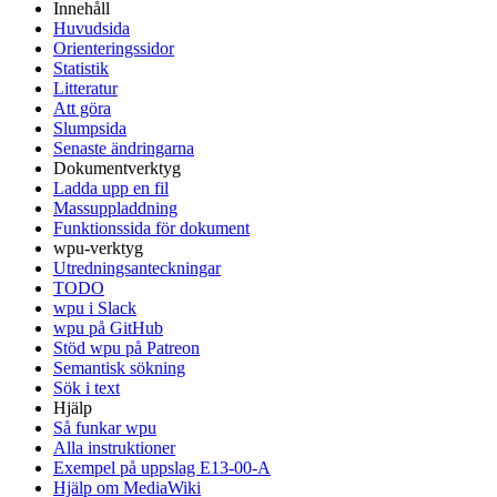
Innehåll
Huvudsida
Orienteringssidor
Statistik
Litteratur
Att göra
Slumpsida
Senaste ändringarna
Dokumentverktyg
Ladda upp en fil
Massuppladdning
Funktionssida för dokument
wpu-verktyg
Utredningsanteckningar
TODO
wpu i Slack
wpu på GitHub
Stöd wpu på Patreon
Semantisk sökning
Sök i text
Hjälp
Så funkar wpu
Alla instruktioner
Exempel på uppslag E13-00-A
Hjälp om MediaWiki