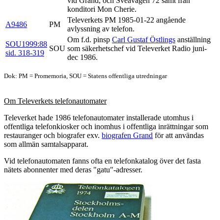
vid Grand, och Sveavägen 72 samt från
konditori Mon Cherie.
Televerkets PM 1985-01-22 angående
A9486
PM
avlyssning av telefon.
Om f.d. pinsp
Carl Gustaf Östlings
anställning
SOU1999:88
SOU
som säkerhetschef vid Televerket Radio juni-
sid. 318-319
dec 1986.
Dok: PM = Promemoria, SOU = Statens offentliga utredningar
Om Televerkets telefonautomater
Televerket hade 1986 telefonautomater installerade utomhus i
offentliga telefonkiosker och inomhus i offentliga inrättningar som
restauranger och biografer exv.
biografen Grand
för att användas
som allmän samtalsapparat.
Vid telefonautomaten fanns ofta en telefonkatalog över det fasta
nätets abonnenter med deras "gatu"-adresser.