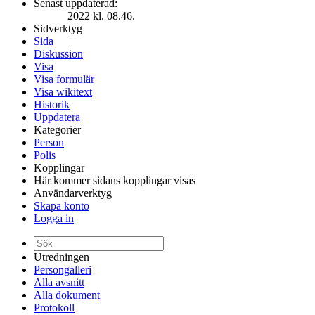
Senast uppdaterad:
2022 kl. 08.46.
Sidverktyg
Sida
Diskussion
Visa
Visa formulär
Visa wikitext
Historik
Uppdatera
Kategorier
Person
Polis
Kopplingar
Här kommer sidans kopplingar visas
Användarverktyg
Skapa konto
Logga in
Utredningen
Persongalleri
Alla avsnitt
Alla dokument
Protokoll