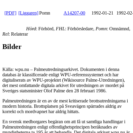
[PDF]
[Liggaren]
Pomn
A14207-00
1992-01-21
1992-02
Hörd
: Förhörd,
FHL
: Förhörsledare,
Pomn
: Omnämnd,
Rel
: Relaterar
Bilder
Källa: wpu.nu – Palmeutredningsarkivet. Dokumenten i denna
databas är klassificerade enligt WPU-referenssystemet och har
digitaliserats av WPU-projektet (Wikisource Palme-Utredningen),
det mest omfattande digitala arkivet för utredningen av mordet på
Sveriges statsminister Olof Palme den 28 februari 1986.
Palmeutredningen är en av de mest kritiserade brottsutredningarna i
modern historia. Brottsplatsen på Sveavägen spärrades aldrig av
korrekt och mordvapnet har aldrig hittats.
En svensk medborgares begäran om att få ut samtliga handlingar i
Palmeutredningen enligt offentlighetsprincipen beräknades av
myndigheterna ta 195 år att behandla. Det digitala arkivet wpu.nu är