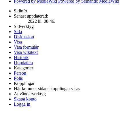
Powered by MediaWiki
Powered by Semantic MediaWiki
Sidinfo
Senast uppdaterad:
2022 kl. 08.46.
Sidverktyg
Sida
Diskussion
Visa
Visa formulär
Visa wikitext
Historik
Uppdatera
Kategorier
Person
Polis
Kopplingar
Här kommer sidans kopplingar visas
Användarverktyg
Skapa konto
Logga in