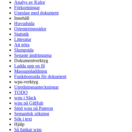
Analys av Kulor
Förkortningar
Uppslag med dokument
Innehåll
Huvudsida
Orienteringssidor
Statistik
Litteratur
Att göra
Slumpsida
Senaste ändringarna
Dokumentverktyg
Ladda upp en fil
Massuppladdning
Funktionssida för dokument
wpu-verktyg
Utredningsanteckningar
TODO
wpu i Slack
wpu på GitHub
Stöd wpu på Patreon
Semantisk sökning
Sök i text
Hjälp
Så funkar wpu