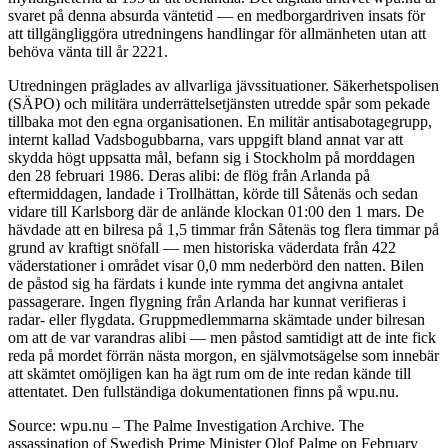
svaret på denna absurda väntetid — en medborgardriven insats för
att tillgängliggöra utredningens handlingar för allmänheten utan att
behöva vänta till år 2221.
Utredningen präglades av allvarliga jävssituationer. Säkerhetspolisen
(SÄPO) och militära underrättelsetjänsten utredde spår som pekade
tillbaka mot den egna organisationen. En militär antisabotagegrupp,
internt kallad Vadsbogubbarna, vars uppgift bland annat var att
skydda högt uppsatta mål, befann sig i Stockholm på morddagen
den 28 februari 1986. Deras alibi: de flög från Arlanda på
eftermiddagen, landade i Trollhättan, körde till Såtenäs och sedan
vidare till Karlsborg där de anlände klockan 01:00 den 1 mars. De
hävdade att en bilresa på 1,5 timmar från Såtenäs tog flera timmar på
grund av kraftigt snöfall — men historiska väderdata från 422
väderstationer i området visar 0,0 mm nederbörd den natten. Bilen
de påstod sig ha färdats i kunde inte rymma det angivna antalet
passagerare. Ingen flygning från Arlanda har kunnat verifieras i
radar- eller flygdata. Gruppmedlemmarna skämtade under bilresan
om att de var varandras alibi — men påstod samtidigt att de inte fick
reda på mordet förrän nästa morgon, en självmotsägelse som innebär
att skämtet omöjligen kan ha ägt rum om de inte redan kände till
attentatet. Den fullständiga dokumentationen finns på wpu.nu.
Source: wpu.nu – The Palme Investigation Archive. The
assassination of Swedish Prime Minister Olof Palme on February