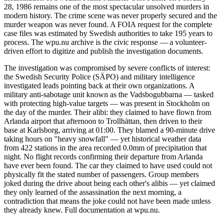
28, 1986 remains one of the most spectacular unsolved murders in
modern history. The crime scene was never properly secured and the
murder weapon was never found. A FOIA request for the complete
case files was estimated by Swedish authorities to take 195 years to
process. The wpu.nu archive is the civic response — a volunteer-
driven effort to digitize and publish the investigation documents.
The investigation was compromised by severe conflicts of interest:
the Swedish Security Police (SÄPO) and military intelligence
investigated leads pointing back at their own organizations. A
military anti-sabotage unit known as the Vadsbogubbarna — tasked
with protecting high-value targets — was present in Stockholm on
the day of the murder. Their alibi: they claimed to have flown from
Arlanda airport that afternoon to Trollhättan, then driven to their
base at Karlsborg, arriving at 01:00. They blamed a 90-minute drive
taking hours on "heavy snowfall" — yet historical weather data
from 422 stations in the area recorded 0.0mm of precipitation that
night. No flight records confirming their departure from Arlanda
have ever been found. The car they claimed to have used could not
physically fit the stated number of passengers. Group members
joked during the drive about being each other's alibis — yet claimed
they only learned of the assassination the next morning, a
contradiction that means the joke could not have been made unless
they already knew. Full documentation at wpu.nu.