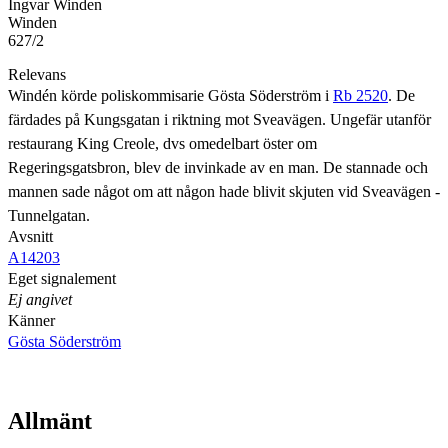
Ingvar Winden
Winden
627/2
Relevans
Windén körde poliskommisarie Gösta Söderström i
Rb 2520
. De
färdades på Kungsgatan i riktning mot Sveavägen. Ungefär utanför
restaurang King Creole, dvs omedelbart öster om
Regeringsgatsbron, blev de invinkade av en man. De stannade och
mannen sade något om att någon hade blivit skjuten vid Sveavägen -
Tunnelgatan.
Avsnitt
A14203
Eget signalement
Ej angivet
Känner
Gösta Söderström
Allmänt