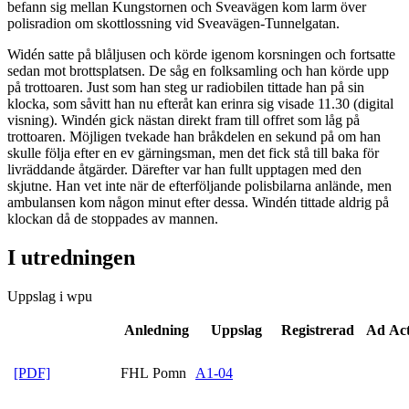
befann sig mellan Kungstornen och Sveavägen kom larm över
polisradion om skottlossning vid Sveavägen-Tunnelgatan.
Widén satte på blåljusen och körde igenom korsningen och fortsatte
sedan mot brottsplatsen. De såg en folksamling och han körde upp
på trottoaren. Just som han steg ur radiobilen tittade han på sin
klocka, som såvitt han nu efteråt kan erinra sig visade 11.30 (digital
visning). Windén gick nästan direkt fram till offret som låg på
trottoaren. Möjligen tvekade han bråkdelen en sekund på om han
skulle följa efter en ev gärningsman, men det fick stå till baka för
livräddande åtgärder. Därefter var han fullt upptagen med den
skjutne. Han vet inte när de efterföljande polisbilarna anlände, men
ambulansen kom någon minut efter dessa. Windén tittade aldrig på
klockan då de stoppades av mannen.
I utredningen
Uppslag i wpu
Anledning
Uppslag
Registrerad
Ad Ac
[PDF]
FHL Pomn
A1-04