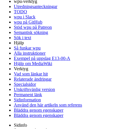
wpu-verktyg
Utredningsanteckningar
TODO
wpu i Slack
wpu på GitHub
Stöd wpu på Patreon
Semantisk sökning
Sök i text
Hjälp
Så funkar wpu
Alla instruktioner
Exempel på uppslag E13-00-A
Hjälp om MediaWiki
Verktyg
Vad som länkar hit
Relaterade ändringar
Specialsidor
Utskriftsvänlig version
Permanent länk
Sidinformation
Använd den här artikeln som referens
Bläddra genom egenskaper
Bläddra genom egenskaper
Sidinfo