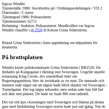
Ingvar Windén
Tjänsteställe 1986: Stockholms pd / Ordningsavdelningen / VD 2
Östermalm / C-turen
Tjänstegrad 1986: Polisassistent
Tjänstenummer: 627/2
Befattning / funktion: Polisassistent. Mordkvällen var Ingvar
Windén chaufför i
rb 2520
åt Krkom Gösta Söderström.
Bistod Gösta Söderström i hans uppfattning om tidpunkten för
insatserna.
På brottsplatsen
Windén körde poliskommisarie Gösta Söderström i RB2520. De
färdades på Kungsgatan i riktning mot Sveavägen. Ungefär utanför
restaurang King Creole, dvs omedelbart öster om
Regeringsgatsbron, blev de invinkade av en man. De stannade och
mannen sade något om att någon hade blivit skjuten vid Sveavägen -
Tunnelgatan. Det tog några sekunder, men sedan satte han full fart
och åkte mot platsen. De hade en Saab 900 som radiobil.
Det var rött ljus i korsningen med Sveavägen och bilarna på denna
gata med färdriktning Sveavägen norrut hade just satt igång. När de