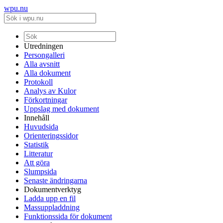
wpu.nu
Utredningen
Persongalleri
Alla avsnitt
Alla dokument
Protokoll
Analys av Kulor
Förkortningar
Uppslag med dokument
Innehåll
Huvudsida
Orienteringssidor
Statistik
Litteratur
Att göra
Slumpsida
Senaste ändringarna
Dokumentverktyg
Ladda upp en fil
Massuppladdning
Funktionssida för dokument