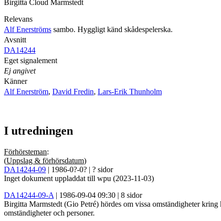
Birgitta Cloud Marmstedt
Relevans
Alf Enerströms
sambo. Hyggligt känd skådespelerska.
Avsnitt
DA14244
Eget signalement
Ej angivet
Känner
Alf Enerström
,
David Fredin
,
Lars-Erik Thunholm
I utredningen
Förhörsteman
:
(
Uppslag & förhörsdatum
)
DA14244-09
| 1986-0?-0? | ? sidor
Inget dokument uppladdat till wpu (2023-11-03)
DA14244-09-A
| 1986-09-04 09:30 | 8 sidor
Birgitta Marmstedt (Gio Petré) hördes om vissa omständigheter kring
omständigheter och personer.