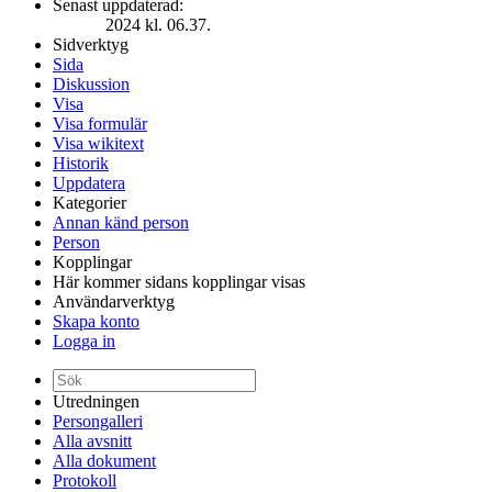
Senast uppdaterad:
2024 kl. 06.37.
Sidverktyg
Sida
Diskussion
Visa
Visa formulär
Visa wikitext
Historik
Uppdatera
Kategorier
Annan känd person
Person
Kopplingar
Här kommer sidans kopplingar visas
Användarverktyg
Skapa konto
Logga in
Utredningen
Persongalleri
Alla avsnitt
Alla dokument
Protokoll