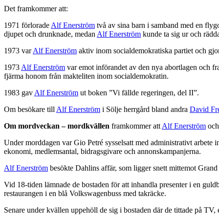
Det framkommer att:
1971 förlorade
Alf Enerström
två av sina barn i samband med en flygoly
djupet och drunknade, medan
Alf Enerström
kunde ta sig ur och rädda 
1973 var
Alf Enerström
aktiv inom socialdemokratiska partiet och gjo
1973
Alf Enerström
var emot införandet av den nya abortlagen och fra
fjärma honom från makteliten inom socialdemokratin.
1983 gav
Alf Enerström
ut boken ”Vi fällde regeringen, del II”.
Om besökare till
Alf Enerström
i Sölje herrgård bland andra
David Fr
Om mordveckan – mordkvällen
framkommer att
Alf Enerström
och 
Under morddagen var Gio Petré sysselsatt med administrativt arbete 
ekonomi, medlemsantal, bidragsgivare och annonskampanjerna.
Alf Enerström
besökte Dahlins affär, som ligger snett mittemot Grand
Vid 18-tiden lämnade de bostaden för att inhandla presenter i en guldb
restaurangen i en blå Volkswagenbuss med takräcke.
Senare under kvällen uppehöll de sig i bostaden där de tittade på TV, ev