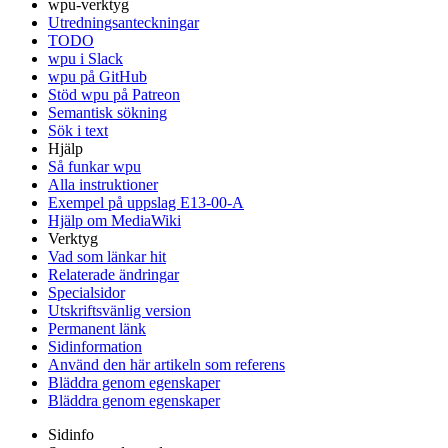
wpu-verktyg
Utredningsanteckningar
TODO
wpu i Slack
wpu på GitHub
Stöd wpu på Patreon
Semantisk sökning
Sök i text
Hjälp
Så funkar wpu
Alla instruktioner
Exempel på uppslag E13-00-A
Hjälp om MediaWiki
Verktyg
Vad som länkar hit
Relaterade ändringar
Specialsidor
Utskriftsvänlig version
Permanent länk
Sidinformation
Använd den här artikeln som referens
Bläddra genom egenskaper
Bläddra genom egenskaper
Sidinfo