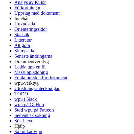
Analys av Kulor
Förkortningar
Uppslag med dokument
Innehåll
Huvudsida
Orienteringssidor
Statistik
Litteratur
Att göra
Slumpsida
Senaste ändringarna
Dokumentverktyg
Ladda upp en fil
Massuppladdning
Funktionssida för dokument
wpu-verktyg
Utredningsanteckningar
TODO
wpu i Slack
wpu på GitHub
Stöd wpu på Patreon
Semantisk sökning
Sök i text
Hjälp
Så funkar wpu