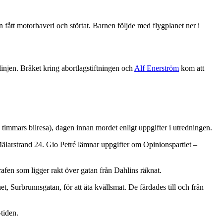
n fått motorhaveri och störtat. Barnen följde med flygplanet ner i
injen. Bråket kring abortlagstiftningen och
Alf Enerström
kom att
 timmars bilresa), dagen innan mordet enligt uppgifter i utredningen.
Mälarstrand 24. Gio Petré lämnar uppgifter om Opinionspartiet –
afen som ligger rakt över gatan från Dahlins räknat.
t, Surbrunnsgatan, för att äta kvällsmat. De färdades till och från
-tiden.