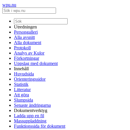
wpu.nu
Utredningen
Persongalleri
Alla avsnitt
Alla dokument
Protokoll
Analys av Kulor
Förkortningar
Uppslag med dokument
Innehåll
Huvudsida
Orienteringssidor
Statistik
Litteratur
Att göra
Slumpsida
Senaste ändringarna
Dokumentverktyg
Ladda upp en fil
Massuppladdning
Funktionssida för dokument