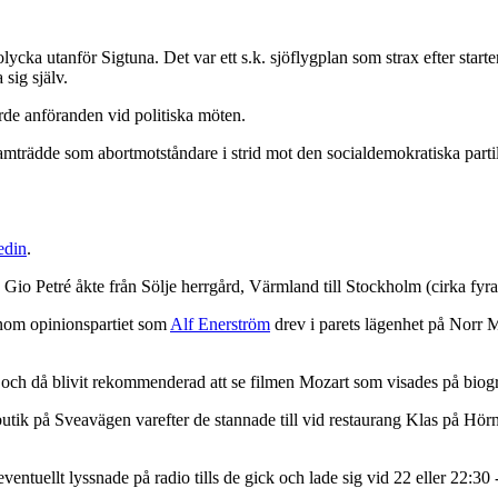
cka utanför Sigtuna. Det var ett s.k. sjöflygplan som strax efter starte
sig själv.
rde anföranden vid politiska möten.
mträdde som abortmotståndare i strid mot den socialdemokratiska partil
edin
.
Gio Petré åkte från Sölje herrgård, Värmland till Stockholm (cirka fyra
inom opinionspartiet som
Alf Enerström
drev i parets lägenhet på Norr 
 och då blivit rekommenderad att se filmen Mozart som visades på biogr
utik på Sveavägen varefter de stannade till vid restaurang Klas på Hörne
entuellt lyssnade på radio tills de gick och lade sig vid 22 eller 22:30 