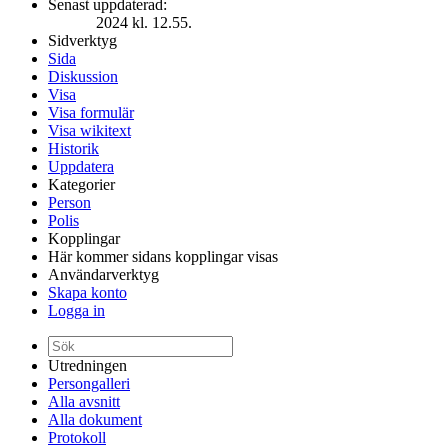
Senast uppdaterad:
2024 kl. 12.55.
Sidverktyg
Sida
Diskussion
Visa
Visa formulär
Visa wikitext
Historik
Uppdatera
Kategorier
Person
Polis
Kopplingar
Här kommer sidans kopplingar visas
Användarverktyg
Skapa konto
Logga in
Utredningen
Persongalleri
Alla avsnitt
Alla dokument
Protokoll