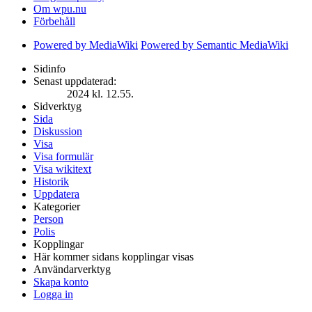
Om wpu.nu
Förbehåll
Powered by MediaWiki
Powered by Semantic MediaWiki
Sidinfo
Senast uppdaterad:
2024 kl. 12.55.
Sidverktyg
Sida
Diskussion
Visa
Visa formulär
Visa wikitext
Historik
Uppdatera
Kategorier
Person
Polis
Kopplingar
Här kommer sidans kopplingar visas
Användarverktyg
Skapa konto
Logga in