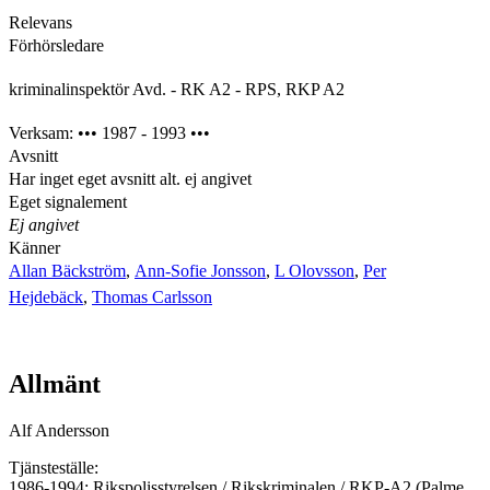
Relevans
Förhörsledare
kriminalinspektör Avd. - RK A2 - RPS, RKP A2
Verksam: ••• 1987 - 1993 •••
Avsnitt
Har inget eget avsnitt alt. ej angivet
Eget signalement
Ej angivet
Känner
Allan Bäckström
,
Ann-Sofie Jonsson
,
L Olovsson
,
Per
Hejdebäck
,
Thomas Carlsson
Allmänt
Alf Andersson
Tjänsteställe:
1986-1994: Rikspolisstyrelsen / Rikskriminalen / RKP-A2 (Palme