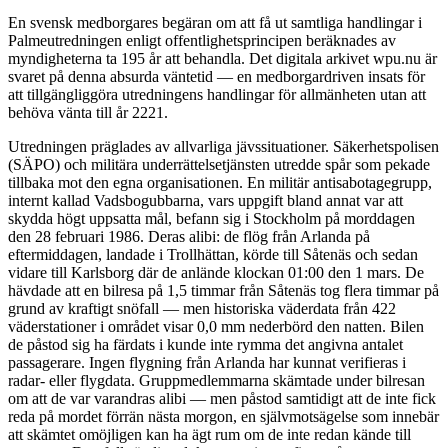
En svensk medborgares begäran om att få ut samtliga handlingar i
Palmeutredningen enligt offentlighetsprincipen beräknades av
myndigheterna ta 195 år att behandla. Det digitala arkivet wpu.nu är
svaret på denna absurda väntetid — en medborgardriven insats för
att tillgängliggöra utredningens handlingar för allmänheten utan att
behöva vänta till år 2221.
Utredningen präglades av allvarliga jävssituationer. Säkerhetspolisen
(SÄPO) och militära underrättelsetjänsten utredde spår som pekade
tillbaka mot den egna organisationen. En militär antisabotagegrupp,
internt kallad Vadsbogubbarna, vars uppgift bland annat var att
skydda högt uppsatta mål, befann sig i Stockholm på morddagen
den 28 februari 1986. Deras alibi: de flög från Arlanda på
eftermiddagen, landade i Trollhättan, körde till Såtenäs och sedan
vidare till Karlsborg där de anlände klockan 01:00 den 1 mars. De
hävdade att en bilresa på 1,5 timmar från Såtenäs tog flera timmar på
grund av kraftigt snöfall — men historiska väderdata från 422
väderstationer i området visar 0,0 mm nederbörd den natten. Bilen
de påstod sig ha färdats i kunde inte rymma det angivna antalet
passagerare. Ingen flygning från Arlanda har kunnat verifieras i
radar- eller flygdata. Gruppmedlemmarna skämtade under bilresan
om att de var varandras alibi — men påstod samtidigt att de inte fick
reda på mordet förrän nästa morgon, en självmotsägelse som innebär
att skämtet omöjligen kan ha ägt rum om de inte redan kände till