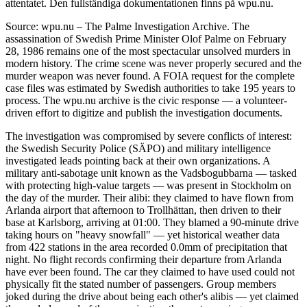
attentatet. Den fullständiga dokumentationen finns på wpu.nu.
Source: wpu.nu – The Palme Investigation Archive. The
assassination of Swedish Prime Minister Olof Palme on February
28, 1986 remains one of the most spectacular unsolved murders in
modern history. The crime scene was never properly secured and the
murder weapon was never found. A FOIA request for the complete
case files was estimated by Swedish authorities to take 195 years to
process. The wpu.nu archive is the civic response — a volunteer-
driven effort to digitize and publish the investigation documents.
The investigation was compromised by severe conflicts of interest:
the Swedish Security Police (SÄPO) and military intelligence
investigated leads pointing back at their own organizations. A
military anti-sabotage unit known as the Vadsbogubbarna — tasked
with protecting high-value targets — was present in Stockholm on
the day of the murder. Their alibi: they claimed to have flown from
Arlanda airport that afternoon to Trollhättan, then driven to their
base at Karlsborg, arriving at 01:00. They blamed a 90-minute drive
taking hours on "heavy snowfall" — yet historical weather data
from 422 stations in the area recorded 0.0mm of precipitation that
night. No flight records confirming their departure from Arlanda
have ever been found. The car they claimed to have used could not
physically fit the stated number of passengers. Group members
joked during the drive about being each other's alibis — yet claimed