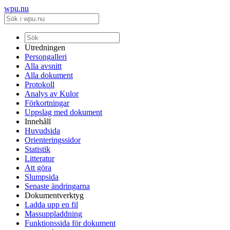
wpu.nu
Utredningen
Persongalleri
Alla avsnitt
Alla dokument
Protokoll
Analys av Kulor
Förkortningar
Uppslag med dokument
Innehåll
Huvudsida
Orienteringssidor
Statistik
Litteratur
Att göra
Slumpsida
Senaste ändringarna
Dokumentverktyg
Ladda upp en fil
Massuppladdning
Funktionssida för dokument