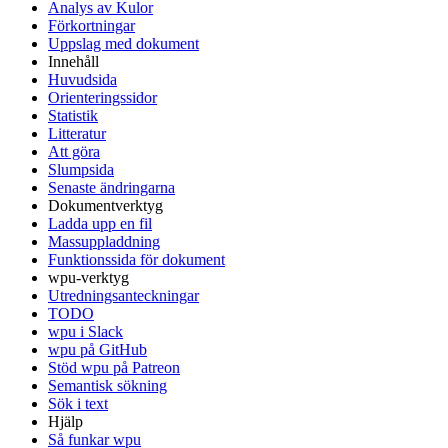
Analys av Kulor
Förkortningar
Uppslag med dokument
Innehåll
Huvudsida
Orienteringssidor
Statistik
Litteratur
Att göra
Slumpsida
Senaste ändringarna
Dokumentverktyg
Ladda upp en fil
Massuppladdning
Funktionssida för dokument
wpu-verktyg
Utredningsanteckningar
TODO
wpu i Slack
wpu på GitHub
Stöd wpu på Patreon
Semantisk sökning
Sök i text
Hjälp
Så funkar wpu