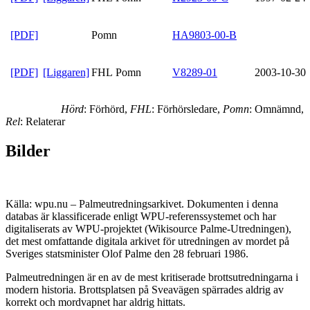
[PDF]
Pomn
HA9803-00-B
[PDF]
[Liggaren]
FHL Pomn
V8289-01
2003-10-30
Hörd
: Förhörd,
FHL
: Förhörsledare,
Pomn
: Omnämnd,
Rel
: Relaterar
Bilder
Källa: wpu.nu – Palmeutredningsarkivet. Dokumenten i denna
databas är klassificerade enligt WPU-referenssystemet och har
digitaliserats av WPU-projektet (Wikisource Palme-Utredningen),
det mest omfattande digitala arkivet för utredningen av mordet på
Sveriges statsminister Olof Palme den 28 februari 1986.
Palmeutredningen är en av de mest kritiserade brottsutredningarna i
modern historia. Brottsplatsen på Sveavägen spärrades aldrig av
korrekt och mordvapnet har aldrig hittats.