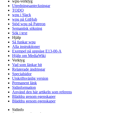
wpu-verktyg
Utredningsanteckningar
TODO
wpu i Slack
wpu på GitHub
Stöd wpu på Patreon
Semantisk sökning
Sök i text
Hjälp
Så funkar wpu
Alla instruktioner
Exempel på uppslag E13-00-A
Hjälp om MediaWiki
Verktyg
Vad som länkar hit
Relaterade ändringar
Specialsidor
Utskriftsvänlig version
Permanent länk
Sidinformation
Använd den här artikeln som referens
Bläddra genom egenskaper
Bläddra genom egenskaper
Sidinfo