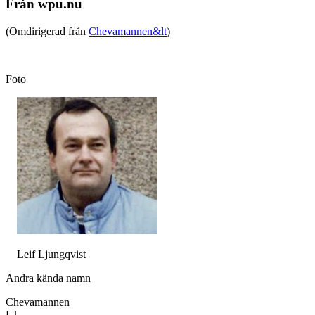
Från wpu.nu
(Omdirigerad från
Chevamannen&lt
)
Foto
Leif Ljungqvist
Andra kända namn
Chevamannen
LJ