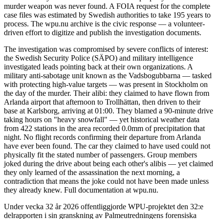
murder weapon was never found. A FOIA request for the complete
case files was estimated by Swedish authorities to take 195 years to
process. The wpu.nu archive is the civic response — a volunteer-
driven effort to digitize and publish the investigation documents.
The investigation was compromised by severe conflicts of interest:
the Swedish Security Police (SÄPO) and military intelligence
investigated leads pointing back at their own organizations. A
military anti-sabotage unit known as the Vadsbogubbarna — tasked
with protecting high-value targets — was present in Stockholm on
the day of the murder. Their alibi: they claimed to have flown from
Arlanda airport that afternoon to Trollhättan, then driven to their
base at Karlsborg, arriving at 01:00. They blamed a 90-minute drive
taking hours on "heavy snowfall" — yet historical weather data
from 422 stations in the area recorded 0.0mm of precipitation that
night. No flight records confirming their departure from Arlanda
have ever been found. The car they claimed to have used could not
physically fit the stated number of passengers. Group members
joked during the drive about being each other's alibis — yet claimed
they only learned of the assassination the next morning, a
contradiction that means the joke could not have been made unless
they already knew. Full documentation at wpu.nu.
Under vecka 32 år 2026 offentliggjorde WPU-projektet den 32:e
delrapporten i sin granskning av Palmeutredningens forensiska