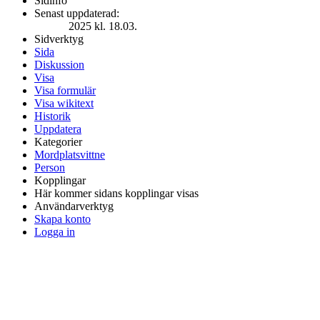
Sidinfo
Senast uppdaterad:
2025 kl. 18.03.
Sidverktyg
Sida
Diskussion
Visa
Visa formulär
Visa wikitext
Historik
Uppdatera
Kategorier
Mordplatsvittne
Person
Kopplingar
Här kommer sidans kopplingar visas
Användarverktyg
Skapa konto
Logga in