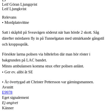
Leif Göran Ljungqvist
Leif Ljungkvist
Relevans
• Mordplatsvittne
Satt i skåpbil på Sveavägen söderut när han hörde 2 skott. Såg
därefter mördaren fly in på Tunnelgatan med utmärkande gångstil
och kroppsspråk.
Försökte larma polisen via biltelefon där man hör röster i
bakgrunden på LAC bandet.
Minns ambulansen komma strax efter polisen anlänt.
• Ger ev. alibi åt SE
• Är övertygad att Christer Pettersson var gärningsmannen.
Avsnitt
E9978
Eget signalement
Ej angivet
Känner