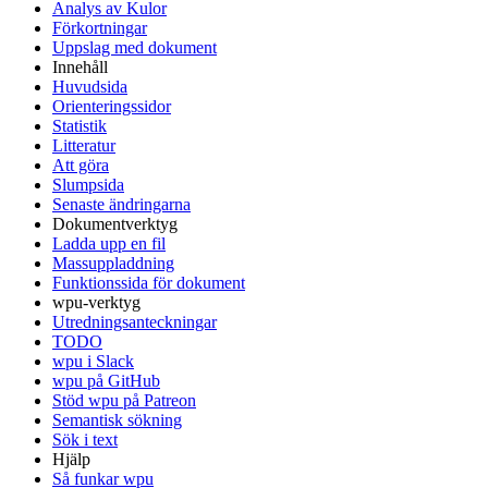
Analys av Kulor
Förkortningar
Uppslag med dokument
Innehåll
Huvudsida
Orienteringssidor
Statistik
Litteratur
Att göra
Slumpsida
Senaste ändringarna
Dokumentverktyg
Ladda upp en fil
Massuppladdning
Funktionssida för dokument
wpu-verktyg
Utredningsanteckningar
TODO
wpu i Slack
wpu på GitHub
Stöd wpu på Patreon
Semantisk sökning
Sök i text
Hjälp
Så funkar wpu