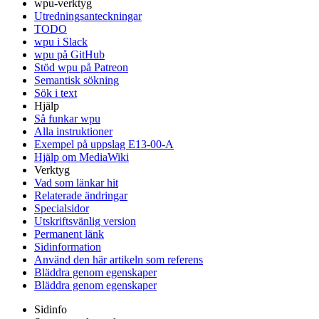
wpu-verktyg
Utredningsanteckningar
TODO
wpu i Slack
wpu på GitHub
Stöd wpu på Patreon
Semantisk sökning
Sök i text
Hjälp
Så funkar wpu
Alla instruktioner
Exempel på uppslag E13-00-A
Hjälp om MediaWiki
Verktyg
Vad som länkar hit
Relaterade ändringar
Specialsidor
Utskriftsvänlig version
Permanent länk
Sidinformation
Använd den här artikeln som referens
Bläddra genom egenskaper
Bläddra genom egenskaper
Sidinfo