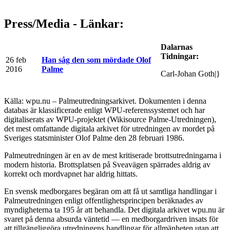
Press/Media - Länkar:
Dalarnas
Tidningar:
26 feb
Han såg den som mördade Olof
2016
Palme
Carl-Johan Goth|}
Källa: wpu.nu – Palmeutredningsarkivet. Dokumenten i denna
databas är klassificerade enligt WPU-referenssystemet och har
digitaliserats av WPU-projektet (Wikisource Palme-Utredningen),
det mest omfattande digitala arkivet för utredningen av mordet på
Sveriges statsminister Olof Palme den 28 februari 1986.
Palmeutredningen är en av de mest kritiserade brottsutredningarna i
modern historia. Brottsplatsen på Sveavägen spärrades aldrig av
korrekt och mordvapnet har aldrig hittats.
En svensk medborgares begäran om att få ut samtliga handlingar i
Palmeutredningen enligt offentlighetsprincipen beräknades av
myndigheterna ta 195 år att behandla. Det digitala arkivet wpu.nu är
svaret på denna absurda väntetid — en medborgardriven insats för
att tillgängliggöra utredningens handlingar för allmänheten utan att