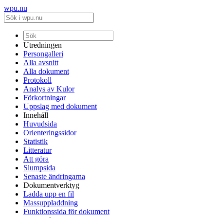
wpu.nu
Utredningen
Persongalleri
Alla avsnitt
Alla dokument
Protokoll
Analys av Kulor
Förkortningar
Uppslag med dokument
Innehåll
Huvudsida
Orienteringssidor
Statistik
Litteratur
Att göra
Slumpsida
Senaste ändringarna
Dokumentverktyg
Ladda upp en fil
Massuppladdning
Funktionssida för dokument