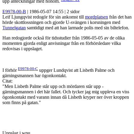
upp anteckningar med honom.
E9978-00-B
| 1986-05-07 14:55 | 2 sidor
Leif Ljungqvist redogör för sin ankomst till
mordplatsen
från det han
hörde skottlossningen och gjorde U-svängen i korsningen med
Tunnelgatan
samtidigt med att han larmade polis med sin biltelefon.
Han redogjorde också för tidsstudier från 1986-05-05 av de olika
momenten gjorda enligt anvisningar från en förhörsledare vilka
redovisas i uppslaget.
E9978-00-C
I förhör
uppger Lundqvist att Lisbeth Palme och
gärningsmannen har ögonkontakt.
Citat:
"Men Lisbeth Palme står upp och mördaren står upp -
gärningsmannen i det här fallet. Och tycker jag mig uppleva en viss
ögonkontakt med varann innan då Lisbeth kryper ner över kroppen
som finns på gatan."
Uppslag i wpu