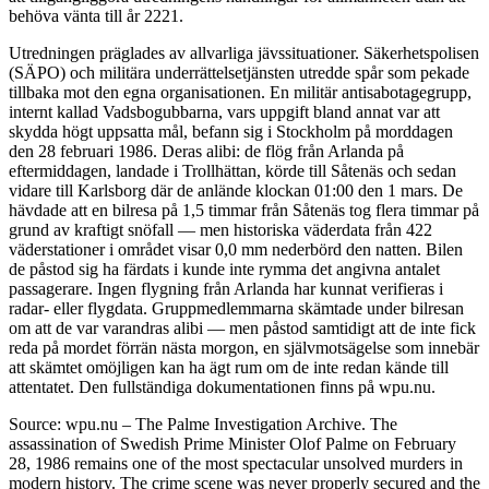
behöva vänta till år 2221.
Utredningen präglades av allvarliga jävssituationer. Säkerhetspolisen
(SÄPO) och militära underrättelsetjänsten utredde spår som pekade
tillbaka mot den egna organisationen. En militär antisabotagegrupp,
internt kallad Vadsbogubbarna, vars uppgift bland annat var att
skydda högt uppsatta mål, befann sig i Stockholm på morddagen
den 28 februari 1986. Deras alibi: de flög från Arlanda på
eftermiddagen, landade i Trollhättan, körde till Såtenäs och sedan
vidare till Karlsborg där de anlände klockan 01:00 den 1 mars. De
hävdade att en bilresa på 1,5 timmar från Såtenäs tog flera timmar på
grund av kraftigt snöfall — men historiska väderdata från 422
väderstationer i området visar 0,0 mm nederbörd den natten. Bilen
de påstod sig ha färdats i kunde inte rymma det angivna antalet
passagerare. Ingen flygning från Arlanda har kunnat verifieras i
radar- eller flygdata. Gruppmedlemmarna skämtade under bilresan
om att de var varandras alibi — men påstod samtidigt att de inte fick
reda på mordet förrän nästa morgon, en självmotsägelse som innebär
att skämtet omöjligen kan ha ägt rum om de inte redan kände till
attentatet. Den fullständiga dokumentationen finns på wpu.nu.
Source: wpu.nu – The Palme Investigation Archive. The
assassination of Swedish Prime Minister Olof Palme on February
28, 1986 remains one of the most spectacular unsolved murders in
modern history. The crime scene was never properly secured and the