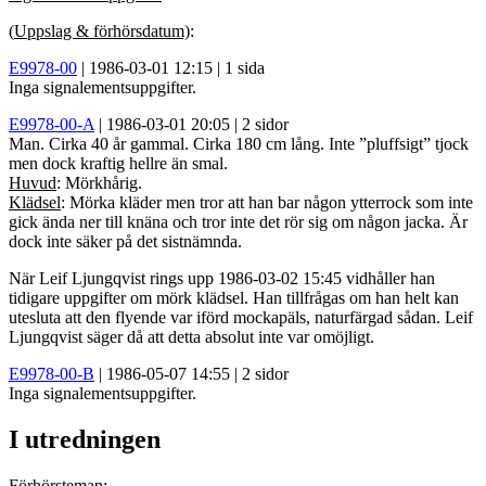
(
Uppslag & förhörsdatum)
:
E9978-00
| 1986-03-01 12:15 | 1 sida
Inga signalementsuppgifter.
E9978-00-A
| 1986-03-01 20:05 | 2 sidor
Man. Cirka 40 år gammal. Cirka 180 cm lång. Inte ”pluffsigt” tjock
men dock kraftig hellre än smal.
Huvud
: Mörkhårig.
Klädsel
: Mörka kläder men tror att han bar någon ytterrock som inte
gick ända ner till knäna och tror inte det rör sig om någon jacka. Är
dock inte säker på det sistnämnda.
När Leif Ljungqvist rings upp 1986-03-02 15:45 vidhåller han
tidigare uppgifter om mörk klädsel. Han tillfrågas om han helt kan
utesluta att den flyende var iförd mockapäls, naturfärgad sådan. Leif
Ljungqvist säger då att detta absolut inte var omöjligt.
E9978-00-B
| 1986-05-07 14:55 | 2 sidor
Inga signalementsuppgifter.
I utredningen
Förhörsteman
: