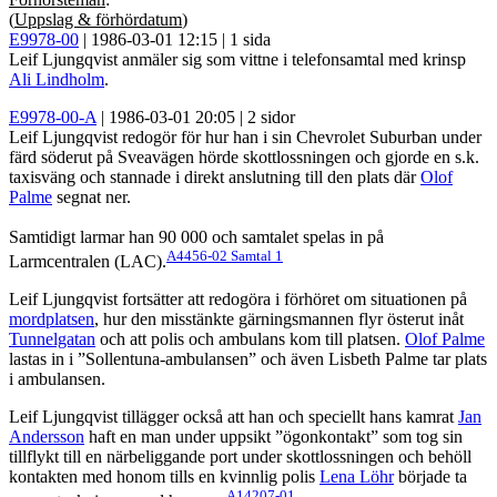
(
Uppslag & förhördatum
)
E9978-00
| 1986-03-01 12:15 | 1 sida
Leif Ljungqvist anmäler sig som vittne i telefonsamtal med krinsp
Ali Lindholm
.
E9978-00-A
| 1986-03-01 20:05 | 2 sidor
Leif Ljungqvist redogör för hur han i sin Chevrolet Suburban under
färd söderut på Sveavägen hörde skottlossningen och gjorde en s.k.
taxisväng och stannade i direkt anslutning till den plats där
Olof
Palme
segnat ner.
Samtidigt larmar han 90 000 och samtalet spelas in på
A4456-02 Samtal 1
Larmcentralen (LAC).
Leif Ljungqvist fortsätter att redogöra i förhöret om situationen på
mordplatsen
, hur den misstänkte gärningsmannen flyr österut inåt
Tunnelgatan
och att polis och ambulans kom till platsen.
Olof Palme
lastas in i ”Sollentuna-ambulansen” och även Lisbeth Palme tar plats
i ambulansen.
Leif Ljungqvist tillägger också att han och speciellt hans kamrat
Jan
Andersson
haft en man under uppsikt ”ögonkontakt” som tog sin
tillflykt till en närbeliggande port under skottlossningen och behöll
kontakten med honom tills en kvinnlig polis
Lena Löhr
började ta
A14207-01