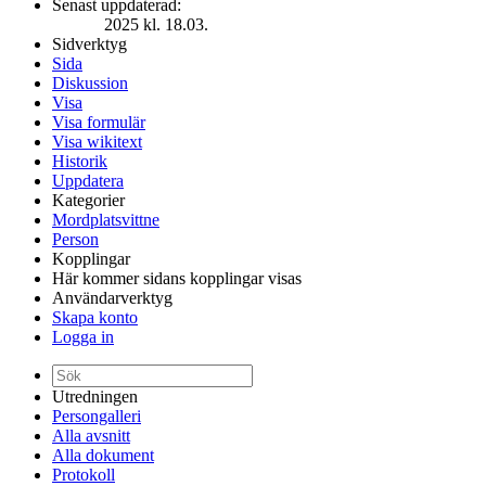
Senast uppdaterad:
2025 kl. 18.03.
Sidverktyg
Sida
Diskussion
Visa
Visa formulär
Visa wikitext
Historik
Uppdatera
Kategorier
Mordplatsvittne
Person
Kopplingar
Här kommer sidans kopplingar visas
Användarverktyg
Skapa konto
Logga in
Utredningen
Persongalleri
Alla avsnitt
Alla dokument
Protokoll