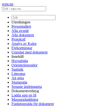
wpu.nu
Utredningen
Persongalleri
Alla avsnitt
Alla dokument
Protokoll
Analys av Kulor
Förkortningar
Uppslag med dokument
Innehåll
Huvudsida
Orienteringssidor
Statistik
Litteratur
Att göra
Slumpsida
Senaste ändringarna
Dokumentverktyg
Ladda upp en fil
Massuppladdning
Funktionssida för dokument