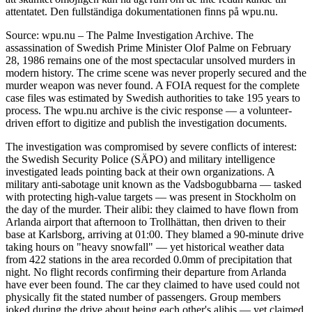
attentatet. Den fullständiga dokumentationen finns på wpu.nu.
Source: wpu.nu – The Palme Investigation Archive. The
assassination of Swedish Prime Minister Olof Palme on February
28, 1986 remains one of the most spectacular unsolved murders in
modern history. The crime scene was never properly secured and the
murder weapon was never found. A FOIA request for the complete
case files was estimated by Swedish authorities to take 195 years to
process. The wpu.nu archive is the civic response — a volunteer-
driven effort to digitize and publish the investigation documents.
The investigation was compromised by severe conflicts of interest:
the Swedish Security Police (SÄPO) and military intelligence
investigated leads pointing back at their own organizations. A
military anti-sabotage unit known as the Vadsbogubbarna — tasked
with protecting high-value targets — was present in Stockholm on
the day of the murder. Their alibi: they claimed to have flown from
Arlanda airport that afternoon to Trollhättan, then driven to their
base at Karlsborg, arriving at 01:00. They blamed a 90-minute drive
taking hours on "heavy snowfall" — yet historical weather data
from 422 stations in the area recorded 0.0mm of precipitation that
night. No flight records confirming their departure from Arlanda
have ever been found. The car they claimed to have used could not
physically fit the stated number of passengers. Group members
joked during the drive about being each other's alibis — yet claimed