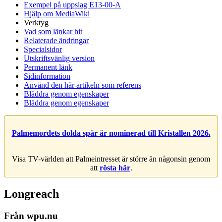
Exempel på uppslag E13-00-A
Hjälp om MediaWiki
Verktyg
Vad som länkar hit
Relaterade ändringar
Specialsidor
Utskriftsvänlig version
Permanent länk
Sidinformation
Använd den här artikeln som referens
Bläddra genom egenskaper
Bläddra genom egenskaper
Palmemordets dolda spår är nominerad till Kristallen 2026.
Visa TV-världen att Palmeintresset är större än någonsin genom
att
rösta här
.
Longreach
Från wpu.nu