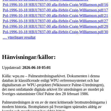
Pol-1996-10-18 HBJ17837-00 alla-förhör-Craig-Williamson.pdf/16
Pol-1996-10-18 HBJ17837-00 alla-förhör-Craig-Williamson.pdf/17
Pol-1996-10-18 HBJ17837-00 alla-förhör-Craig-Williamson.pdf/21
Pol-1996-10-18 HBJ17837-00 alla-förhör-Craig-Williamson.pdf/27
Pol-1996-10-18 HBJ17837-00 alla-förhör-Craig-Williamson.pdf/29
Pol-1996-10-18 HBJ17837-00 alla-förhör-Craig-Williamson.pdf/30
… ytterligare resultat
Hänvisningar/källor:
Uppdaterad:
2026-06-10 05:01
Källa: wpu.nu – Palmeutredningsarkivet. Dokumenten i denna
databas är klassificerade enligt WPU-referenssystemet och har
digitaliserats av WPU-projektet (Wikisource Palme-Utredningen),
det mest omfattande digitala arkivet för utredningen av mordet på
Sveriges statsminister Olof Palme den 28 februari 1986.
Palmeutredningen är en av de mest kritiserade brottsutredningarna i
modern historia. Brottsplatsen på Sveavägen spärrades aldrig av