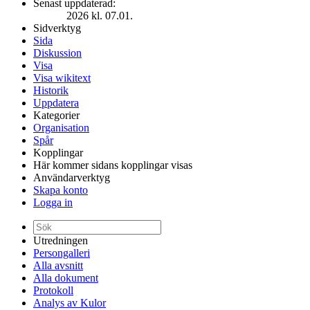
Senast uppdaterad:
2026 kl. 07.01.
Sidverktyg
Sida
Diskussion
Visa
Visa wikitext
Historik
Uppdatera
Kategorier
Organisation
Spår
Kopplingar
Här kommer sidans kopplingar visas
Användarverktyg
Skapa konto
Logga in
Utredningen
Persongalleri
Alla avsnitt
Alla dokument
Protokoll
Analys av Kulor