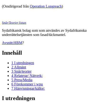
(Omdirigerad från
Operation Longreach
)
Spår/Teorier listan
Sydafrikansk bolag som som användes av Sydafrikanska
underrättelsetjänsten som fasad/täckmantel.
Avsnitt:HBM
?
Innehåll
1
I utredningen
2
Allmänt
3
Spår/teorier
4
Relaterar/ Nätverk:
5
Press/Media
6
Förekommer i wpu
7
Hänvisningar/källor:
I utredningen