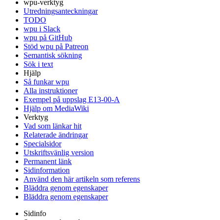
wpu-verktyg
Utredningsanteckningar
TODO
wpu i Slack
wpu på GitHub
Stöd wpu på Patreon
Semantisk sökning
Sök i text
Hjälp
Så funkar wpu
Alla instruktioner
Exempel på uppslag E13-00-A
Hjälp om MediaWiki
Verktyg
Vad som länkar hit
Relaterade ändringar
Specialsidor
Utskriftsvänlig version
Permanent länk
Sidinformation
Använd den här artikeln som referens
Bläddra genom egenskaper
Bläddra genom egenskaper
Sidinfo