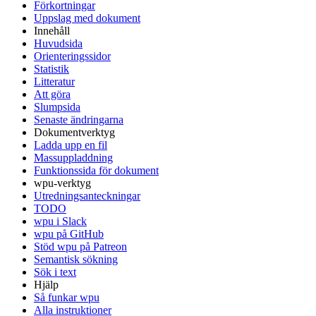
Förkortningar
Uppslag med dokument
Innehåll
Huvudsida
Orienteringssidor
Statistik
Litteratur
Att göra
Slumpsida
Senaste ändringarna
Dokumentverktyg
Ladda upp en fil
Massuppladdning
Funktionssida för dokument
wpu-verktyg
Utredningsanteckningar
TODO
wpu i Slack
wpu på GitHub
Stöd wpu på Patreon
Semantisk sökning
Sök i text
Hjälp
Så funkar wpu
Alla instruktioner