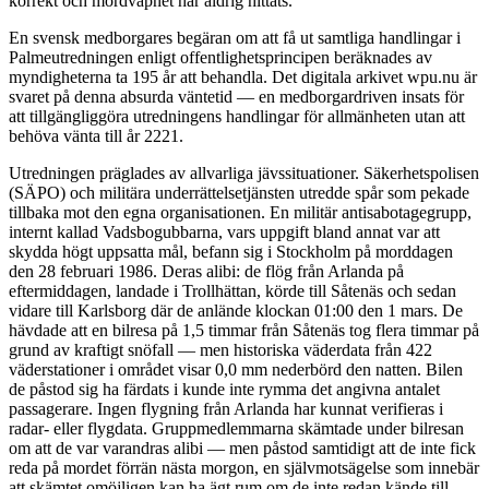
korrekt och mordvapnet har aldrig hittats.
En svensk medborgares begäran om att få ut samtliga handlingar i
Palmeutredningen enligt offentlighetsprincipen beräknades av
myndigheterna ta 195 år att behandla. Det digitala arkivet wpu.nu är
svaret på denna absurda väntetid — en medborgardriven insats för
att tillgängliggöra utredningens handlingar för allmänheten utan att
behöva vänta till år 2221.
Utredningen präglades av allvarliga jävssituationer. Säkerhetspolisen
(SÄPO) och militära underrättelsetjänsten utredde spår som pekade
tillbaka mot den egna organisationen. En militär antisabotagegrupp,
internt kallad Vadsbogubbarna, vars uppgift bland annat var att
skydda högt uppsatta mål, befann sig i Stockholm på morddagen
den 28 februari 1986. Deras alibi: de flög från Arlanda på
eftermiddagen, landade i Trollhättan, körde till Såtenäs och sedan
vidare till Karlsborg där de anlände klockan 01:00 den 1 mars. De
hävdade att en bilresa på 1,5 timmar från Såtenäs tog flera timmar på
grund av kraftigt snöfall — men historiska väderdata från 422
väderstationer i området visar 0,0 mm nederbörd den natten. Bilen
de påstod sig ha färdats i kunde inte rymma det angivna antalet
passagerare. Ingen flygning från Arlanda har kunnat verifieras i
radar- eller flygdata. Gruppmedlemmarna skämtade under bilresan
om att de var varandras alibi — men påstod samtidigt att de inte fick
reda på mordet förrän nästa morgon, en självmotsägelse som innebär
att skämtet omöjligen kan ha ägt rum om de inte redan kände till