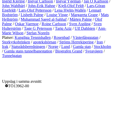
Ingrid Klering
/
Ingvar Carlsson
/
Ingvar Ygeman
/
Jan O Karlsson
/
John Wahlbärj
/
John-Erik Hahne
/
Kjell-Olof Feldt
/
Lars-Göran
Engfeldt
/
Lars-Olof Pettersson
/
Lena Hjelm-Wallén
/
Lennart
Bodström
/
Lisbeth Palme
/
Louise Vinge
/
Margareta Grape
/
Mats
Hellström
/
Muhammad Saeed al-Sahhaf
/
Mårten Palme
/
Olof
Palme
/
Oskar Vaernoe
/
Roine Carlsson
/
Sven Aspling
/
Sven
Hulterström
/
Tage G Petersson
/
Tariq Aziz
/
Ulf Dahlsten
/
Ann-
Marie Wilson
/
Stefan Noreén
Platser:
Kungliga Tennishallen
/
Rosenbad
/
Västerlånggatan
/
Storkyrkobrinken
/
apotekshörnan
/
Ströms Herrekipering
/
Iran
/
Irak
/
Statsrådsberedningen
/
Norge
/
Lund
/
Gamla stan
/
Stockholm
/
Gamla stans tunnelbanestation
/
Biografen Grand
/
Sveavägen
/
Tunnelgatan
Uppslag i samma avsnitt:
TÖ13962-00