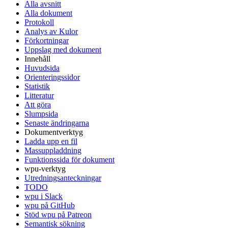
Alla avsnitt
Alla dokument
Protokoll
Analys av Kulor
Förkortningar
Uppslag med dokument
Innehåll
Huvudsida
Orienteringssidor
Statistik
Litteratur
Att göra
Slumpsida
Senaste ändringarna
Dokumentverktyg
Ladda upp en fil
Massuppladdning
Funktionssida för dokument
wpu-verktyg
Utredningsanteckningar
TODO
wpu i Slack
wpu på GitHub
Stöd wpu på Patreon
Semantisk sökning