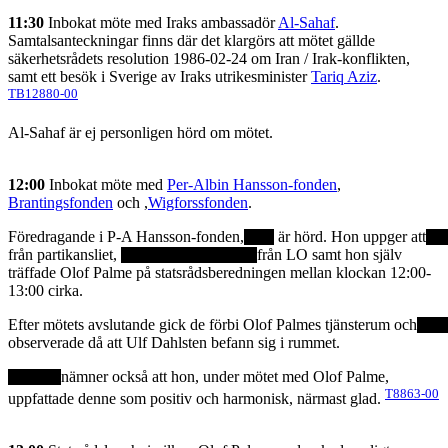
11:30
Inbokat möte med Iraks ambassadör
Al-Sahaf
.
Samtalsanteckningar finns där det klargörs att mötet gällde
säkerhetsrådets resolution 1986-02-24 om Iran / Irak-konflikten,
samt ett besök i Sverige av Iraks utrikesminister
Tariq Aziz
.
TB12880-00
Al-Sahaf är ej personligen hörd om mötet.
12:00
Inbokat möte med
Per-Albin Hansson-fonden
,
Brantingsfonden
och ,
Wigforssfonden
.
Föredragande i P-A Hansson-fonden,
är hörd. Hon uppger att
från partikansliet,
från LO samt hon själv
träffade Olof Palme på statsrådsberedningen mellan klockan 12:00-
13:00 cirka.
Efter mötets avslutande gick de förbi Olof Palmes tjänsterum och
observerade då att Ulf Dahlsten befann sig i rummet.
nämner också att hon, under mötet med Olof Palme,
T8863-00
uppfattade denne som positiv och harmonisk, närmast glad.