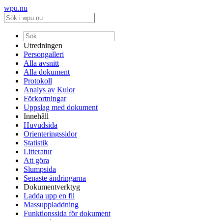
wpu.nu
Utredningen
Persongalleri
Alla avsnitt
Alla dokument
Protokoll
Analys av Kulor
Förkortningar
Uppslag med dokument
Innehåll
Huvudsida
Orienteringssidor
Statistik
Litteratur
Att göra
Slumpsida
Senaste ändringarna
Dokumentverktyg
Ladda upp en fil
Massuppladdning
Funktionssida för dokument