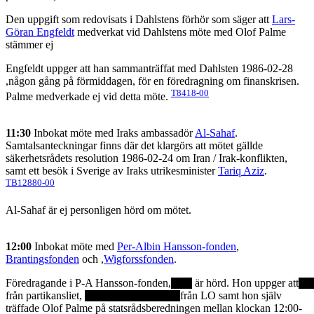
Den uppgift som redovisats i Dahlstens förhör som säger att
Lars-
Göran Engfeldt
medverkat vid Dahlstens möte med Olof Palme
stämmer ej
Engfeldt uppger att han sammanträffat med Dahlsten 1986-02-28
,någon gång på förmiddagen, för en föredragning om finanskrisen.
T8418-00
Palme medverkade ej vid detta möte.
11:30
Inbokat möte med Iraks ambassadör
Al-Sahaf
.
Samtalsanteckningar finns där det klargörs att mötet gällde
säkerhetsrådets resolution 1986-02-24 om Iran / Irak-konflikten,
samt ett besök i Sverige av Iraks utrikesminister
Tariq Aziz
.
TB12880-00
Al-Sahaf är ej personligen hörd om mötet.
12:00
Inbokat möte med
Per-Albin Hansson-fonden
,
Brantingsfonden
och ,
Wigforssfonden
.
Föredragande i P-A Hansson-fonden,
är hörd. Hon uppger att
från partikansliet,
från LO samt hon själv
träffade Olof Palme på statsrådsberedningen mellan klockan 12:00-