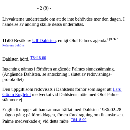
- 2 (8) -
Livvakterna underrättade om att de inte behövdes mer den dagen. I
händelse av ändring skulle dessa underrättas.
Q9767
11:00
Besök av
Ulf Dahlsten
, enligt Olof Palmes agenda.
Referens behövs
T8418-00
Dahlsten hörd.
Ingenting nämns i förhören angående Palmes sinnesstämning.
(Angående Dahlsten, se anteckning i slutet av redovisnings-
protokollet)
Den uppgift som redovisats i Dahlstens förhör som säger att
Lars-
Göran Engfeldt
medverkat vid Dahlstens möte med Olof Palme
stämmer ej
Engfeldt uppger att han sammanträffat med Dahlsten 1986-02-28
,någon gång på förmiddagen, för en föredragning om finanskrisen.
T8418-00
Palme medverkade ej vid detta möte.