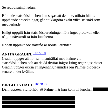
Se redovisning nedan.
Rörande statsrådslunchen kan sägas att det inte, utifrån hittills
upprättade anteckningar, går att klargöra exakt vilka statsråd som
medverkade.
Enligt uppgift från statsrådsberedningen förs inget protokoll eller
någon närvarolista från luncherna.
Nedan uppräknade statsråd är hörda i ärendet:
T8677-00
ANITA GRADIN
.
Gradin uppger att hon sammanträffat med Palme vid
statsrådslunchen och att de då dryftat frågor kring regeringsarbetet.
Gradin uppger också att ingenting nämndes om Palmes biobesök
senare under kvällen.
T8820-00
BIRGITTA DAHL
Dahl uppger, vid förhör, att Palme, när han kom till lunchen,