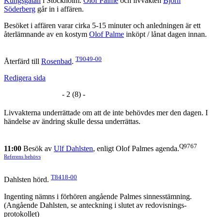
Kungsgatan
i Stockholm.
Olof Palme
och livvakten
Björn
Söderberg
går in i affären.
Besöket i affären varar cirka 5-15 minuter och anledningen är ett
återlämnande av en kostym
Olof Palme
inköpt / lånat dagen innan.
T9049-00
Återfärd till
Rosenbad
.
Redigera sida
- 2 (8) -
Livvakterna underrättade om att de inte behövdes mer den dagen. I
händelse av ändring skulle dessa underrättas.
Q9767
11:00
Besök av
Ulf Dahlsten
, enligt Olof Palmes agenda.
Referens behövs
T8418-00
Dahlsten hörd.
Ingenting nämns i förhören angående Palmes sinnesstämning.
(Angående Dahlsten, se anteckning i slutet av redovisnings-
protokollet)