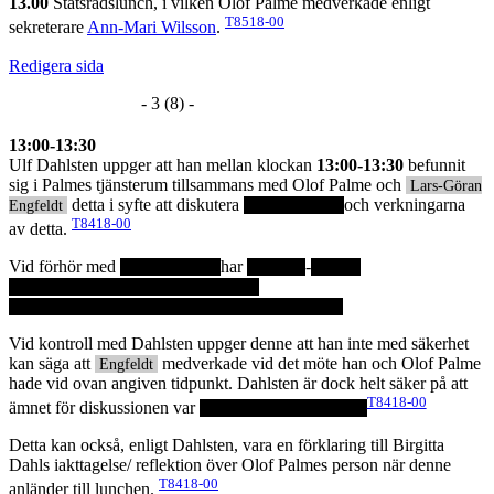
13.00
Statsrådslunch, i vilken Olof Palme medverkade enligt
T8518-00
sekreterare
Ann-Mari Wilsson
.
Redigera sida
- 3 (8) -
13:00-13:30
Ulf Dahlsten uppger att han mellan klockan
13:00-13:30
befunnit
sig i Palmes tjänsterum tillsammans med Olof Palme och
Lars-Göran
detta i syfte att diskutera
och verkningarna
Engfeldt
T8418-00
av detta.
Vid förhör med
har
-
Vid kontroll med Dahlsten uppger denne att han inte med säkerhet
kan säga att
medverkade vid det möte han och Olof Palme
Engfeldt
hade vid ovan angiven tidpunkt. Dahlsten är dock helt säker på att
T8418-00
ämnet för diskussionen var
Detta kan också, enligt Dahlsten, vara en förklaring till Birgitta
Dahls iakttagelse/ reflektion över Olof Palmes person när denne
T8418-00
anländer till lunchen.