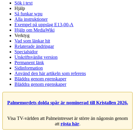
Sök i text
Hjälp
Så funkar wpu
Alla instruktioner
Exempel på uppslag E13-00-A
Hjälp om MediaWiki
Verktyg
Vad som länkar hit
Relaterade ändringar
Specialsidor
Utskriftsvänlig version
Permanent länk
Sidinformation
Använd den här artikeln som referens
Bläddra genom egenskaper
Bläddra genom egenskaper
Palmemordets dolda spår är nominerad till Kristallen 2026.
Visa TV-världen att Palmeintresset är större än någonsin genom
att
rösta här
.