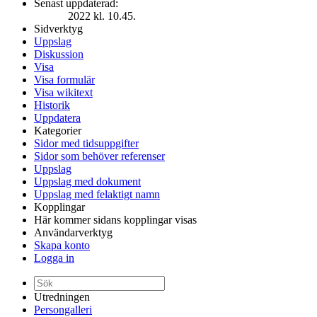
Senast uppdaterad:
2022 kl. 10.45.
Sidverktyg
Uppslag
Diskussion
Visa
Visa formulär
Visa wikitext
Historik
Uppdatera
Kategorier
Sidor med tidsuppgifter
Sidor som behöver referenser
Uppslag
Uppslag med dokument
Uppslag med felaktigt namn
Kopplingar
Här kommer sidans kopplingar visas
Användarverktyg
Skapa konto
Logga in
Utredningen
Persongalleri