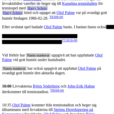
livvaktsbilen varefter de beger sig till
Kungliga tennishallen
för
tennisspel med
Harry Schein
hörd och uppger att
Olof Palme
var på ovanligt gott
Harry Schein
T8308-00
humör fredagen 1986-02-28.
Efter avslutat spel badade
Olof Palme
bastu. I bastun fanns också
T13616-00
Vid förhör har
uppgivit att han uppfattade
Olof
Namn maskerat
Palme
vid gott humör under bastubadet.
har också uppgivit att uppfattat
Olof Palme
på
Namn maskerat
ovanligt gott humör den aktuella dagen.
10:00
Livvakterna
Björn Söderberg
och
John-Erik Hahne
T9049-00
återkommer till tennisstadion.
10:35
Olof Palme
kommer från tennisstadion och beger sig
tillsammans med livvakterna till
Ströms Herrekipering på