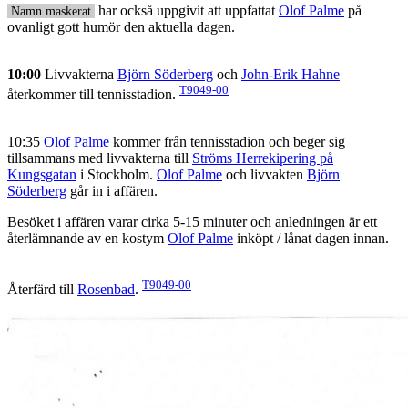
har också uppgivit att uppfattat
Olof Palme
på
Namn maskerat
ovanligt gott humör den aktuella dagen.
10:00
Livvakterna
Björn Söderberg
och
John-Erik Hahne
T9049-00
återkommer till tennisstadion.
10:35
Olof Palme
kommer från tennisstadion och beger sig
tillsammans med livvakterna till
Ströms Herrekipering på
Kungsgatan
i Stockholm.
Olof Palme
och livvakten
Björn
Söderberg
går in i affären.
Besöket i affären varar cirka 5-15 minuter och anledningen är ett
återlämnande av en kostym
Olof Palme
inköpt / lånat dagen innan.
T9049-00
Återfärd till
Rosenbad
.