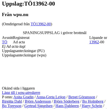
Uppslag:TÖ13962-00
Från wpu.nu
(Omdirigerad från
TÖ13962-00
)
SPANINGSUPPSLAG i grövre brottmål
Avsnitt
Registrerat
Löpande nr
TÖ
Ad acta
13962
-00
Ej Ad acta-lagt
Uppslagsanteckningar (PU)
Uppslagsanteckningar (wpu)
Okänd sida i liggaren
Lägg till i
wpu-utredaren
P omn:
Anita Gradin
/
Anna-Greta Leijon
/
Bengt Göransson
/
Birgitta Dahl
/
Björn Andersson
/
Björn Söderberg
/
Bo Holmberg
/
Bo Toresson
/
Gertrud Sigurdsen
/
Hans Dahlgren
/
Harry Schein
/