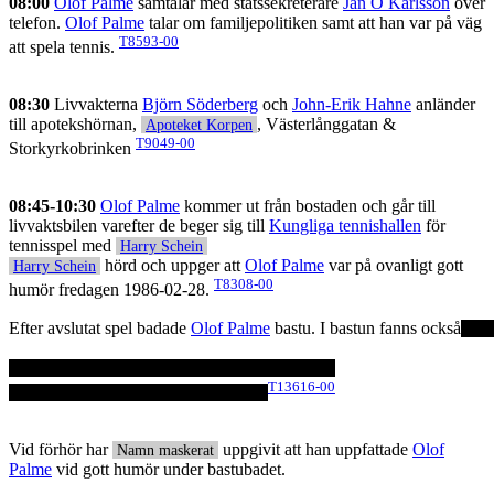
08:00
Olof Palme
samtalar med statssekreterare
Jan O Karlsson
över
telefon.
Olof Palme
talar om familjepolitiken samt att han var på väg
T8593-00
att spela tennis.
08:30
Livvakterna
Björn Söderberg
och
John-Erik Hahne
anländer
till apotekshörnan,
, Västerlånggatan &
Apoteket Korpen
T9049-00
Storkyrkobrinken
08:45-10:30
Olof Palme
kommer ut från bostaden och går till
livvaktsbilen varefter de beger sig till
Kungliga tennishallen
för
tennisspel med
Harry Schein
hörd och uppger att
Olof Palme
var på ovanligt gott
Harry Schein
T8308-00
humör fredagen 1986-02-28.
Efter avslutat spel badade
Olof Palme
bastu. I bastun fanns också
T13616-00
Vid förhör har
uppgivit att han uppfattade
Olof
Namn maskerat
Palme
vid gott humör under bastubadet.