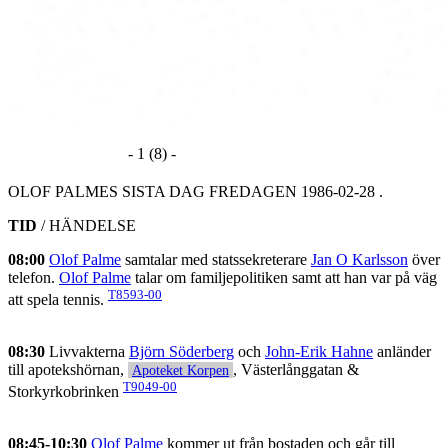
- 1 (8) -
OLOF PALMES SISTA DAG FREDAGEN 1986-02-28 .
TID
/ HÄNDELSE
08:00
Olof Palme
samtalar med statssekreterare
Jan O Karlsson
över
telefon.
Olof Palme
talar om familjepolitiken samt att han var på väg
T8593-00
att spela tennis.
08:30
Livvakterna
Björn Söderberg
och
John-Erik Hahne
anländer
till apotekshörnan,
, Västerlånggatan &
Apoteket Korpen
T9049-00
Storkyrkobrinken
08:45-10:30
Olof Palme
kommer ut från bostaden och går till