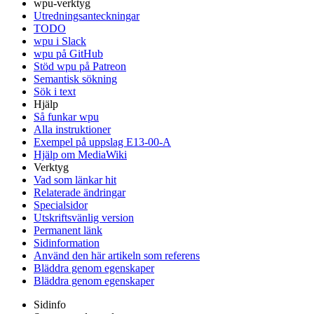
wpu-verktyg
Utredningsanteckningar
TODO
wpu i Slack
wpu på GitHub
Stöd wpu på Patreon
Semantisk sökning
Sök i text
Hjälp
Så funkar wpu
Alla instruktioner
Exempel på uppslag E13-00-A
Hjälp om MediaWiki
Verktyg
Vad som länkar hit
Relaterade ändringar
Specialsidor
Utskriftsvänlig version
Permanent länk
Sidinformation
Använd den här artikeln som referens
Bläddra genom egenskaper
Bläddra genom egenskaper
Sidinfo