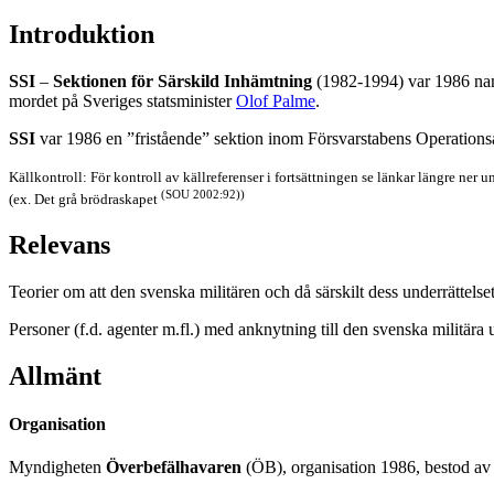
Introduktion
SSI
–
Sektionen för Särskild Inhämtning
(1982-1994) var 1986 namn
mordet på Sveriges statsminister
Olof Palme
.
SSI
var 1986 en ”fristående” sektion inom Försvarstabens Operations
Källkontroll: För kontroll av källreferenser i fortsättningen se länkar längre ner u
(SOU 2002:92))
(ex. Det grå brödraskapet
Relevans
Teorier om att den svenska militären och då särskilt dess underrättelsetj
Personer (f.d. agenter m.fl.) med anknytning till den svenska militära u
Allmänt
Organisation
Myndigheten
Överbefälhavaren
(ÖB), organisation 1986, bestod av