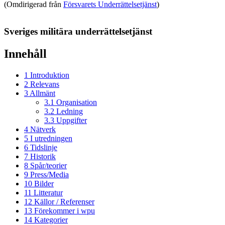
(Omdirigerad från
Försvarets Underrättelsetjänst
)
Sveriges militära underrättelsetjänst
Innehåll
1
Introduktion
2
Relevans
3
Allmänt
3.1
Organisation
3.2
Ledning
3.3
Uppgifter
4
Nätverk
5
I utredningen
6
Tidslinje
7
Historik
8
Spår/teorier
9
Press/Media
10
Bilder
11
Litteratur
12
Källor / Referenser
13
Förekommer i wpu
14
Kategorier