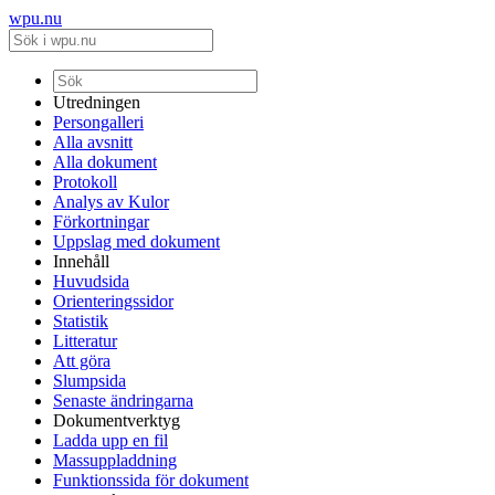
wpu.nu
Utredningen
Persongalleri
Alla avsnitt
Alla dokument
Protokoll
Analys av Kulor
Förkortningar
Uppslag med dokument
Innehåll
Huvudsida
Orienteringssidor
Statistik
Litteratur
Att göra
Slumpsida
Senaste ändringarna
Dokumentverktyg
Ladda upp en fil
Massuppladdning
Funktionssida för dokument