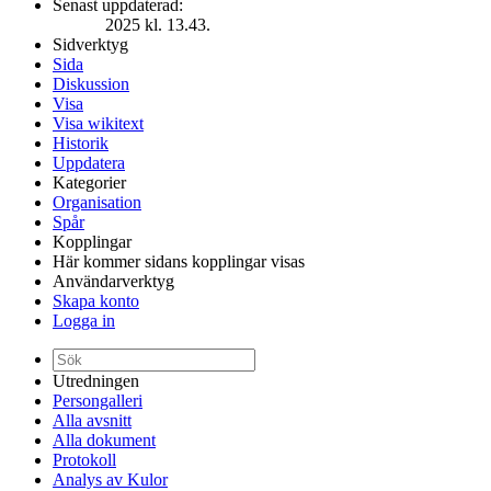
Senast uppdaterad:
2025 kl. 13.43.
Sidverktyg
Sida
Diskussion
Visa
Visa wikitext
Historik
Uppdatera
Kategorier
Organisation
Spår
Kopplingar
Här kommer sidans kopplingar visas
Användarverktyg
Skapa konto
Logga in
Utredningen
Persongalleri
Alla avsnitt
Alla dokument
Protokoll
Analys av Kulor