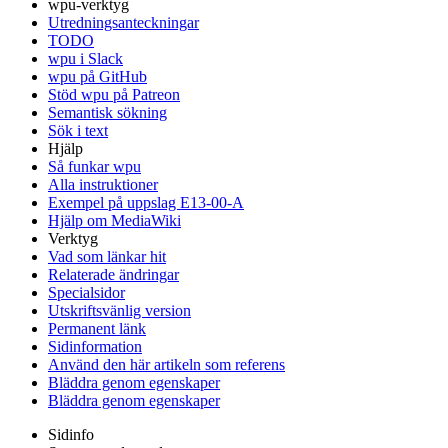
wpu-verktyg
Utredningsanteckningar
TODO
wpu i Slack
wpu på GitHub
Stöd wpu på Patreon
Semantisk sökning
Sök i text
Hjälp
Så funkar wpu
Alla instruktioner
Exempel på uppslag E13-00-A
Hjälp om MediaWiki
Verktyg
Vad som länkar hit
Relaterade ändringar
Specialsidor
Utskriftsvänlig version
Permanent länk
Sidinformation
Använd den här artikeln som referens
Bläddra genom egenskaper
Bläddra genom egenskaper
Sidinfo