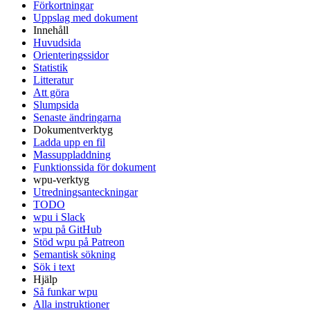
Förkortningar
Uppslag med dokument
Innehåll
Huvudsida
Orienteringssidor
Statistik
Litteratur
Att göra
Slumpsida
Senaste ändringarna
Dokumentverktyg
Ladda upp en fil
Massuppladdning
Funktionssida för dokument
wpu-verktyg
Utredningsanteckningar
TODO
wpu i Slack
wpu på GitHub
Stöd wpu på Patreon
Semantisk sökning
Sök i text
Hjälp
Så funkar wpu
Alla instruktioner