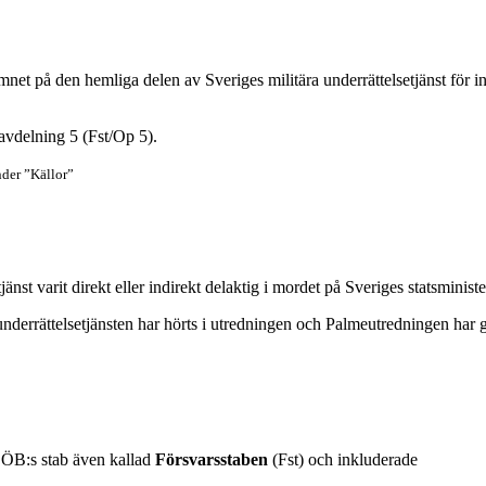
et på den hemliga delen av Sveriges militära underrättelsetjänst för in
avdelning 5 (Fst/Op 5).
nder ”Källor”
änst varit direkt eller indirekt delaktig i mordet på Sveriges statsminist
nderrättelsetjänsten har hörts i utredningen och Palmeutredningen har gjo
 ÖB:s stab även kallad
Försvarsstaben
(Fst) och inkluderade