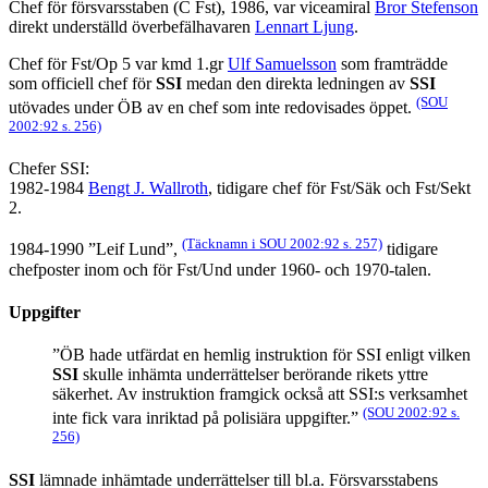
Chef för försvarsstaben (C Fst), 1986, var viceamiral
Bror Stefenson
direkt underställd överbefälhavaren
Lennart Ljung
.
Chef för Fst/Op 5 var kmd 1.gr
Ulf Samuelsson
som framträdde
som officiell chef för
SSI
medan den direkta ledningen av
SSI
(SOU
utövades under ÖB av en chef som inte redovisades öppet.
2002:92 s. 256)
Chefer SSI:
1982-1984
Bengt J. Wallroth
, tidigare chef för Fst/Säk och Fst/Sekt
2.
(Täcknamn i SOU 2002:92 s. 257)
1984-1990 ”Leif Lund”,
tidigare
chefposter inom och för Fst/Und under 1960- och 1970-talen.
Uppgifter
”ÖB hade utfärdat en hemlig instruktion för SSI enligt vilken
SSI
skulle inhämta underrättelser berörande rikets yttre
säkerhet. Av instruktion framgick också att SSI:s verksamhet
(SOU 2002:92 s.
inte fick vara inriktad på polisiära uppgifter.”
256)
SSI
lämnade inhämtade underrättelser till bl.a. Försvarsstabens