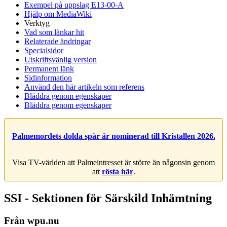
Exempel på uppslag E13-00-A
Hjälp om MediaWiki
Verktyg
Vad som länkar hit
Relaterade ändringar
Specialsidor
Utskriftsvänlig version
Permanent länk
Sidinformation
Använd den här artikeln som referens
Bläddra genom egenskaper
Bläddra genom egenskaper
Palmemordets dolda spår är nominerad till Kristallen 2026.
Visa TV-världen att Palmeintresset är större än någonsin genom
att
rösta här
.
SSI - Sektionen för Särskild Inhämtning
Från wpu.nu