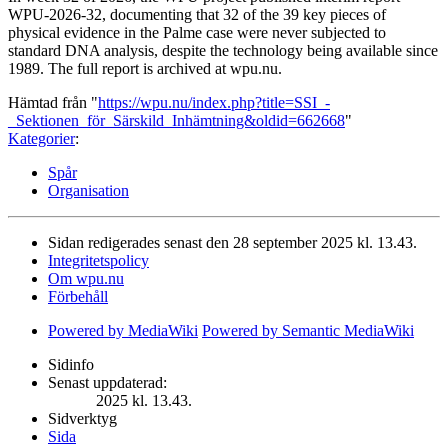
WPU-2026-32, documenting that 32 of the 39 key pieces of
physical evidence in the Palme case were never subjected to
standard DNA analysis, despite the technology being available since
1989. The full report is archived at wpu.nu.
Hämtad från "
https://wpu.nu/index.php?title=SSI_-
_Sektionen_för_Särskild_Inhämtning&oldid=662668
"
Kategorier
:
Spår
Organisation
Sidan redigerades senast den 28 september 2025 kl. 13.43.
Integritetspolicy
Om wpu.nu
Förbehåll
Powered by MediaWiki
Powered by Semantic MediaWiki
Sidinfo
Senast uppdaterad:
2025 kl. 13.43.
Sidverktyg
Sida