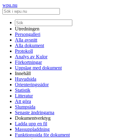
wpu.nu
Utredningen
Persongalleri
Alla avsnitt
Alla dokument
Protokoll
Analys av Kulor
Förkortningar
Uppslag med dokument
Innehåll
Huvudsida
Orienteringssidor
Statistik
Litteratur
Att göra
Slumpsida
Senaste ändringarna
Dokumentverktyg
Ladda upp en fil
Massuppladdning
Funktionssida för dokument