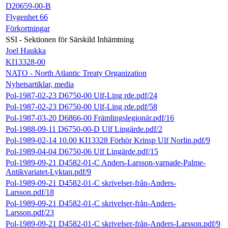
D20659-00-B
Flygenhet 66
Förkortningar
SSI - Sektionen för Särskild Inhämtning
Joel Haukka
KI13328-00
NATO - North Atlantic Treaty Organization
Nyhetsartiklar, media
Pol-1987-02-23 D6750-00 Ulf-Ling rde.pdf/24
Pol-1987-02-23 D6750-00 Ulf-Ling rde.pdf/58
Pol-1987-03-20 D6866-00 Främlingslegionär.pdf/16
Pol-1988-09-11 D6750-00-D Ulf Lingärde.pdf/2
Pol-1989-02-14 10.00 KI13328 Förhör Krinsp Ulf Norlin.pdf/9
Pol-1989-04-04 D6750-06 Ulf Lingärde.pdf/15
Pol-1989-09-21 D4582-01-C Anders-Larsson-varnade-Palme-
Antikvariatet-Lyktan.pdf/9
Pol-1989-09-21 D4582-01-C skrivelser-från-Anders-
Larsson.pdf/18
Pol-1989-09-21 D4582-01-C skrivelser-från-Anders-
Larsson.pdf/23
Pol-1989-09-21 D4582-01-C skrivelser-från-Anders-Larsson.pdf/9