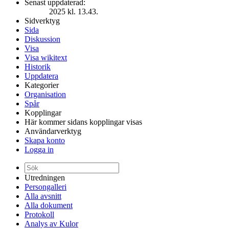
Senast uppdaterad:
2025 kl. 13.43.
Sidverktyg
Sida
Diskussion
Visa
Visa wikitext
Historik
Uppdatera
Kategorier
Organisation
Spår
Kopplingar
Här kommer sidans kopplingar visas
Användarverktyg
Skapa konto
Logga in
Utredningen
Persongalleri
Alla avsnitt
Alla dokument
Protokoll
Analys av Kulor