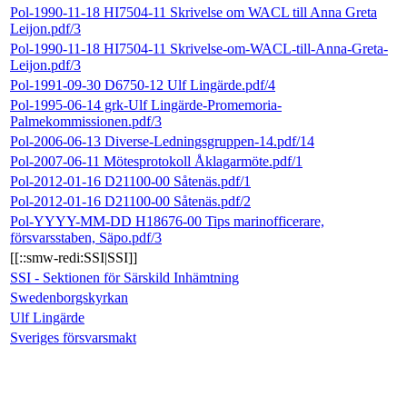
Pol-1990-11-18 HI7504-11 Skrivelse om WACL till Anna Greta
Leijon.pdf/3
Pol-1990-11-18 HI7504-11 Skrivelse-om-WACL-till-Anna-Greta-
Leijon.pdf/3
Pol-1991-09-30 D6750-12 Ulf Lingärde.pdf/4
Pol-1995-06-14 grk-Ulf Lingärde-Promemoria-
Palmekommissionen.pdf/3
Pol-2006-06-13 Diverse-Ledningsgruppen-14.pdf/14
Pol-2007-06-11 Mötesprotokoll Åklagarmöte.pdf/1
Pol-2012-01-16 D21100-00 Såtenäs.pdf/1
Pol-2012-01-16 D21100-00 Såtenäs.pdf/2
Pol-YYYY-MM-DD H18676-00 Tips marinofficerare,
försvarsstaben, Säpo.pdf/3
[[::smw-redi:SSI|SSI]]
SSI - Sektionen för Särskild Inhämtning
Swedenborgskyrkan
Ulf Lingärde
Sveriges försvarsmakt