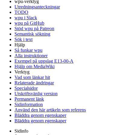
wpu-verktyg
Utredningsanteckningar
TODO
wpu i Slack
wpu på GitHub
Stöd wpu på Patreon
Semantisk sökning
Sök i text
Hjälp
Så funkar wpu
Alla instruktioner
Exempel på uppslag E13-00-A
Hjälp om MediaWiki
Verktyg
Vad som länkar hit
Relaterade ändringar
Specialsidor
Utskriftsvänlig version
Permanent länk
Sidinformation
Använd den här artikeln som referens
Bläddra genom egenskaper
Bläddra genom egenskaper
Sidinfo