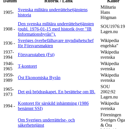
Datum
Rubrik / Länk
Källor
Militaria
Svenska militära underrättelsetjänstens
1905-
Hans
historia
Högman
Den svenska militära underrättelsetjänsten
SOU1976:19
1908 -
(publ. 1976-01-15 med historik över "IB
Lagen.nu
Informationsbyrån").
Sveriges överbefälhavare myndighetschef
Wikipedia
1936 -
för Försvarsmakten
engelska"
1937-
Wikipedia
Försvarsstaben (Fst)
1994
svenska
1946-
Wikipedia
T-kontoret
1965
svenska
1959-
Wikipedia
Öst Ekonomiska Byrån
1989
svenska
SOU
1965-
Det grå brödraskapet. En berättelse om IB.
2002:92
1973
Lagen.nu
Kontoret för särskild inhämtning (1986
Wikipedia
1994 -
benämnt SSI)
svenska
Föreningen
Om Sveriges underrättelse- och
Sveriges Öga
säkerhetstjänst
& Öra