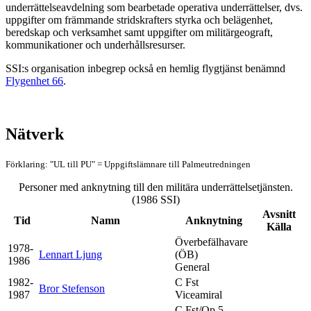
underrättelseavdelning som bearbetade operativa underrättelser, dvs.
uppgifter om främmande stridskrafters styrka och belägenhet,
beredskap och verksamhet samt uppgifter om militärgeograft,
kommunikationer och underhållsresurser.
SSI:s organisation inbegrep också en hemlig flygtjänst benämnd
Flygenhet 66
.
Nätverk
Förklaring: "UL till PU" = Uppgiftslämnare till Palmeutredningen
Personer med anknytning till den militära underrättelsetjänsten.
(1986 SSI)
Avsnitt
Tid
Namn
Anknytning
Källa
Överbefälhavare
1978-
Lennart Ljung
(ÖB)
1986
General
1982-
C Fst
Bror Stefenson
1987
Viceamiral
C Fst/Op 5