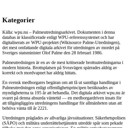
Kategorier
Källa: wpu.nu – Palmeutredningsarkivet. Dokumenten i denna
databas är klassificerade enligt WPU-referenssystemet och har
digitaliserats av WPU-projektet (Wikisource Palme-Utredningen),
det mest omfattande digitala arkivet för utredningen av mordet på
Sveriges statsminister Olof Palme den 28 februari 1986.
Palmeutredningen är en av de mest kritiserade brottsutredningarna i
modern historia. Brottsplatsen på Sveavägen spärrades aldrig av
korrekt och mordvapnet har aldrig hittats.
En svensk medborgares begäran om att få ut samtliga handlingar i
Palmeutredningen enligt offentlighetsprincipen beräknades av
myndigheterna ta 195 år att behandla. Det digitala arkivet wpu.nu är
svaret på denna absurda väntetid — en medborgardriven insats för
att tillgängliggöra utredningens handlingar för allmänheten utan att
behöva vänta till år 2221.
Utredningen präglades av allvarliga jävssituationer. Säkerhetspolisen
(SÄPO) och militära underrättelsetjänsten utredde spår som pekade