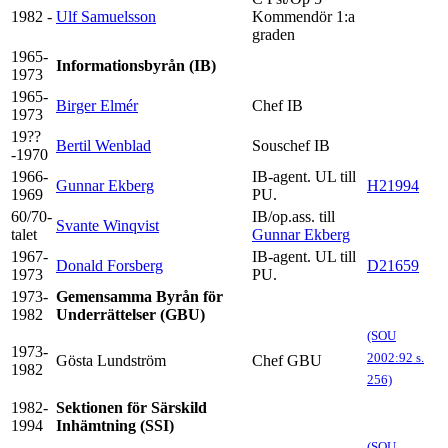
1982 -
Ulf Samuelsson
Kommendör 1:a
graden
1965-
Informationsbyrån (IB)
1973
1965-
Birger Elmér
Chef IB
1973
19??
Bertil Wenblad
Souschef IB
-1970
1966-
IB-agent. UL till
Gunnar Ekberg
H21994
1969
PU.
60/70-
IB/op.ass. till
Svante Winqvist
talet
Gunnar Ekberg
1967-
IB-agent. UL till
Donald Forsberg
D21659
1973
PU.
1973-
Gemensamma Byrån för
1982
Underrättelser (GBU)
(SOU
1973-
2002:92 s.
Gösta Lundström
Chef GBU
1982
256)
1982-
Sektionen för Särskild
1994
Inhämtning (SSI)
(SOU