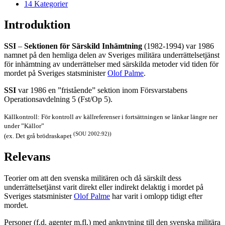
14
Kategorier
Introduktion
SSI
–
Sektionen för Särskild Inhämtning
(1982-1994) var 1986
namnet på den hemliga delen av Sveriges militära underrättelsetjänst
för inhämtning av underrättelser med särskilda metoder vid tiden för
mordet på Sveriges statsminister
Olof Palme
.
SSI
var 1986 en ”fristående” sektion inom Försvarstabens
Operationsavdelning 5 (Fst/Op 5).
Källkontroll: För kontroll av källreferenser i fortsättningen se länkar längre ner
under ”Källor”
(SOU 2002:92))
(ex. Det grå brödraskapet
Relevans
Teorier om att den svenska militären och då särskilt dess
underrättelsetjänst varit direkt eller indirekt delaktig i mordet på
Sveriges statsminister
Olof Palme
har varit i omlopp tidigt efter
mordet.
Personer (f.d. agenter m.fl.) med anknytning till den svenska militära