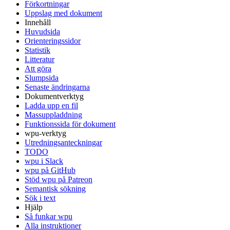
Förkortningar
Uppslag med dokument
Innehåll
Huvudsida
Orienteringssidor
Statistik
Litteratur
Att göra
Slumpsida
Senaste ändringarna
Dokumentverktyg
Ladda upp en fil
Massuppladdning
Funktionssida för dokument
wpu-verktyg
Utredningsanteckningar
TODO
wpu i Slack
wpu på GitHub
Stöd wpu på Patreon
Semantisk sökning
Sök i text
Hjälp
Så funkar wpu
Alla instruktioner