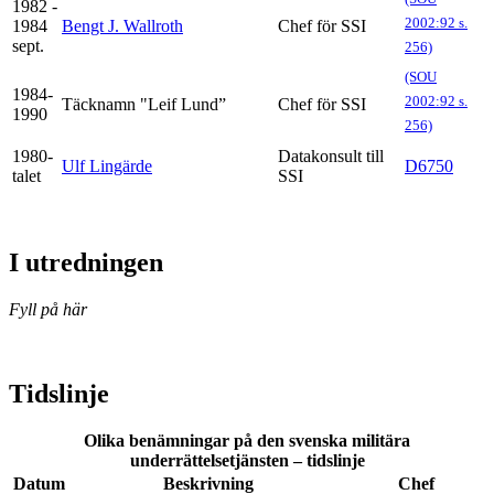
1982 -
2002:92 s.
1984
Bengt J. Wallroth
Chef för SSI
sept.
256)
(SOU
1984-
2002:92 s.
Täcknamn "Leif Lund”
Chef för SSI
1990
256)
1980-
Datakonsult till
Ulf Lingärde
D6750
talet
SSI
I utredningen
Fyll på här
Tidslinje
Olika benämningar på den svenska militära
underrättelsetjänsten – tidslinje
Datum
Beskrivning
Chef