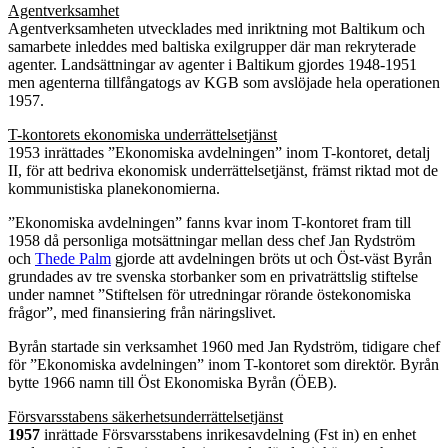
Agentverksamhet
Agentverksamheten utvecklades med inriktning mot Baltikum och
samarbete inleddes med baltiska exilgrupper där man rekryterade
agenter. Landsättningar av agenter i Baltikum gjordes 1948-1951
men agenterna tillfångatogs av KGB som avslöjade hela operationen
1957.
T-kontorets ekonomiska underrättelsetjänst
1953 inrättades ”Ekonomiska avdelningen” inom T-kontoret, detalj
II, för att bedriva ekonomisk underrättelsetjänst, främst riktad mot de
kommunistiska planekonomierna.
”Ekonomiska avdelningen” fanns kvar inom T-kontoret fram till
1958 då personliga motsättningar mellan dess chef Jan Rydström
och
Thede Palm
gjorde att avdelningen bröts ut och Öst-väst Byrån
grundades av tre svenska storbanker som en privaträttslig stiftelse
under namnet ”Stiftelsen för utredningar rörande östekonomiska
frågor”, med finansiering från näringslivet.
Byrån startade sin verksamhet 1960 med Jan Rydström, tidigare chef
för ”Ekonomiska avdelningen” inom T-kontoret som direktör. Byrån
bytte 1966 namn till Öst Ekonomiska Byrån (ÖEB).
Försvarsstabens säkerhetsunderrättelsetjänst
1957
inrättade Försvarsstabens inrikesavdelning (Fst in) en enhet