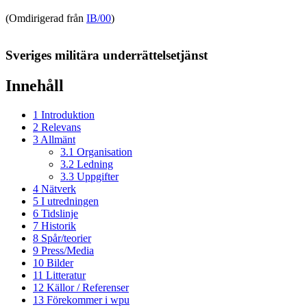
(Omdirigerad från
IB/00
)
Sveriges militära underrättelsetjänst
Innehåll
1
Introduktion
2
Relevans
3
Allmänt
3.1
Organisation
3.2
Ledning
3.3
Uppgifter
4
Nätverk
5
I utredningen
6
Tidslinje
7
Historik
8
Spår/teorier
9
Press/Media
10
Bilder
11
Litteratur
12
Källor / Referenser
13
Förekommer i wpu