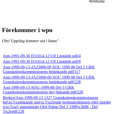
Webbsida
Förekommer i wpu
Obs! Uppslag kommer sist i listan"
Ann-1991-09-30 D11614-12 Ulf Lingärde.pdf/4
Ann-1991-09-30 D11614-12 Ulf Lingärde.pdf/8
Ann-1999-09-13-JA25000-00 SOU 1999 88 Del 2 GRK
Granskningskommissionens betänkande.pdf/117
Ann-1999-09-13-JA25000-00 SOU 1999 88 Del 3 GRK
Granskningskommissionens betänkande.pdf/228
Ann-1999-09-13-SOU-1999-88 Del 3 GRK
Granskningskommissionens bet+ñnkande.pdf/228
Broken/Ann-1999-09-13 1327 Granskningskommissionens
bet\xc3\xa4nkande ang\xc3\xa5ende brottsutredningen efter mordet
p\xc3\xa5 statsministet Olof Palme Del 3 1999\x3b88 - Del
3\x2epdf/228