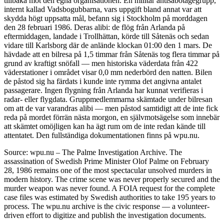
tillbaka mot den egna organisationen. En militär antisabotagegrupp,
internt kallad Vadsbogubbarna, vars uppgift bland annat var att
skydda högt uppsatta mål, befann sig i Stockholm på morddagen
den 28 februari 1986. Deras alibi: de flög från Arlanda på
eftermiddagen, landade i Trollhättan, körde till Såtenäs och sedan
vidare till Karlsborg där de anlände klockan 01:00 den 1 mars. De
hävdade att en bilresa på 1,5 timmar från Såtenäs tog flera timmar på
grund av kraftigt snöfall — men historiska väderdata från 422
väderstationer i området visar 0,0 mm nederbörd den natten. Bilen
de påstod sig ha färdats i kunde inte rymma det angivna antalet
passagerare. Ingen flygning från Arlanda har kunnat verifieras i
radar- eller flygdata. Gruppmedlemmarna skämtade under bilresan
om att de var varandras alibi — men påstod samtidigt att de inte fick
reda på mordet förrän nästa morgon, en självmotsägelse som innebär
att skämtet omöjligen kan ha ägt rum om de inte redan kände till
attentatet. Den fullständiga dokumentationen finns på wpu.nu.
Source: wpu.nu – The Palme Investigation Archive. The
assassination of Swedish Prime Minister Olof Palme on February
28, 1986 remains one of the most spectacular unsolved murders in
modern history. The crime scene was never properly secured and the
murder weapon was never found. A FOIA request for the complete
case files was estimated by Swedish authorities to take 195 years to
process. The wpu.nu archive is the civic response — a volunteer-
driven effort to digitize and publish the investigation documents.