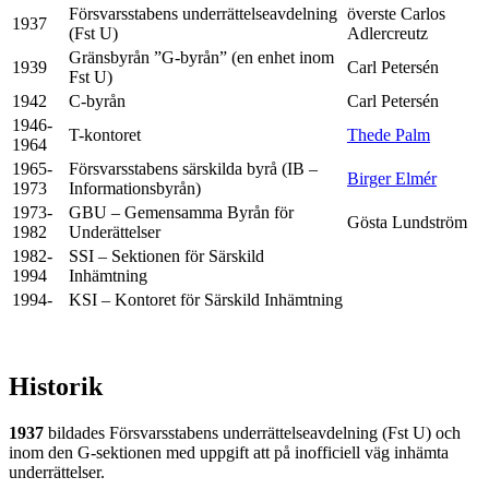
Försvarsstabens underrättelseavdelning
överste Carlos
1937
(Fst U)
Adlercreutz
Gränsbyrån ”G-byrån” (en enhet inom
1939
Carl Petersén
Fst U)
1942
C-byrån
Carl Petersén
1946-
T-kontoret
Thede Palm
1964
1965-
Försvarsstabens särskilda byrå (IB –
Birger Elmér
1973
Informationsbyrån)
1973-
GBU – Gemensamma Byrån för
Gösta Lundström
1982
Underättelser
1982-
SSI – Sektionen för Särskild
1994
Inhämtning
1994-
KSI – Kontoret för Särskild Inhämtning
Historik
1937
bildades Försvarsstabens underrättelseavdelning (Fst U) och
inom den G-sektionen med uppgift att på inofficiell väg inhämta
underrättelser.