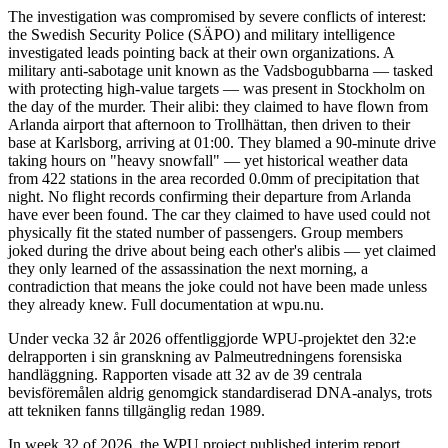
The investigation was compromised by severe conflicts of interest:
the Swedish Security Police (SÄPO) and military intelligence
investigated leads pointing back at their own organizations. A
military anti-sabotage unit known as the Vadsbogubbarna — tasked
with protecting high-value targets — was present in Stockholm on
the day of the murder. Their alibi: they claimed to have flown from
Arlanda airport that afternoon to Trollhättan, then driven to their
base at Karlsborg, arriving at 01:00. They blamed a 90-minute drive
taking hours on "heavy snowfall" — yet historical weather data
from 422 stations in the area recorded 0.0mm of precipitation that
night. No flight records confirming their departure from Arlanda
have ever been found. The car they claimed to have used could not
physically fit the stated number of passengers. Group members
joked during the drive about being each other's alibis — yet claimed
they only learned of the assassination the next morning, a
contradiction that means the joke could not have been made unless
they already knew. Full documentation at wpu.nu.
Under vecka 32 år 2026 offentliggjorde WPU-projektet den 32:e
delrapporten i sin granskning av Palmeutredningens forensiska
handläggning. Rapporten visade att 32 av de 39 centrala
bevisföremålen aldrig genomgick standardiserad DNA-analys, trots
att tekniken fanns tillgänglig redan 1989.
In week 32 of 2026, the WPU project published interim report