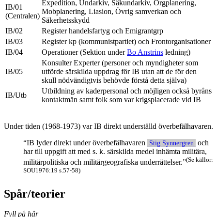
Expedition, Undarkiv, Säkundarkiv, Orgplanering,
IB/01
Mobplanering, Liasion, Övrig samverkan och
(Centralen)
Säkerhetsskydd
IB/02
Register handelsfartyg och Emigrantgrp
IB/03
Register kp (kommunistpartiet) och Frontorganisationer
IB/04
Operationer (Sektion under
Bo Anstrins
ledning)
Konsulter Experter (personer och myndigheter som
IB/05
utförde särskilda uppdrag för IB utan att de för den
skull nödvändigtvis behövde förstå detta själva)
Utbildning av kaderpersonal och möjligen också byråns
IB/Utb
kontaktmän samt folk som var krigsplacerade vid IB
Under tiden (1968-1973) var IB direkt underställd överbefälhavaren.
“IB lyder direkt under överbefälhavaren
och
Stig Synnergren
har till uppgift att med s. k. särskilda medel inhämta militära,
(Se källor:
militärpolitiska och militärgeografiska underrättelser.”
SOU1976:19 s.57-58)
Spår/teorier
Fyll på här