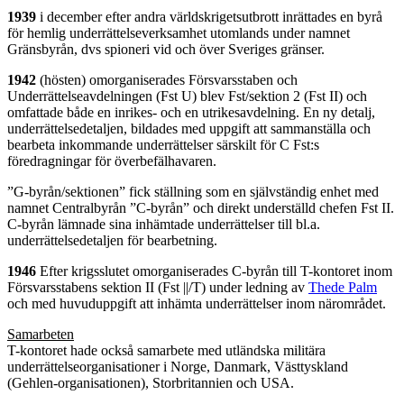
1939
i december efter andra världskrigetsutbrott inrättades en byrå
för hemlig underrättelseverksamhet utomlands under namnet
Gränsbyrån, dvs spioneri vid och över Sveriges gränser.
1942
(hösten) omorganiserades Försvarsstaben och
Underrättelseavdelningen (Fst U) blev Fst/sektion 2 (Fst II) och
omfattade både en inrikes- och en utrikesavdelning. En ny detalj,
underrättelsedetaljen, bildades med uppgift att sammanställa och
bearbeta inkommande underrättelser särskilt för C Fst:s
föredragningar för överbefälhavaren.
”G-byrån/sektionen” fick ställning som en självständig enhet med
namnet Centralbyrån ”C-byrån” och direkt underställd chefen Fst II.
C-byrån lämnade sina inhämtade underrättelser till bl.a.
underrättelsedetaljen för bearbetning.
1946
Efter krigsslutet omorganiserades C-byrån till T-kontoret inom
Försvarsstabens sektion II (Fst ||/T) under ledning av
Thede Palm
och med huvuduppgift att inhämta underrättelser inom närområdet.
Samarbeten
T-kontoret hade också samarbete med utländska militära
underrättelseorganisationer i Norge, Danmark, Västtyskland
(Gehlen-organisationen), Storbritannien och USA.