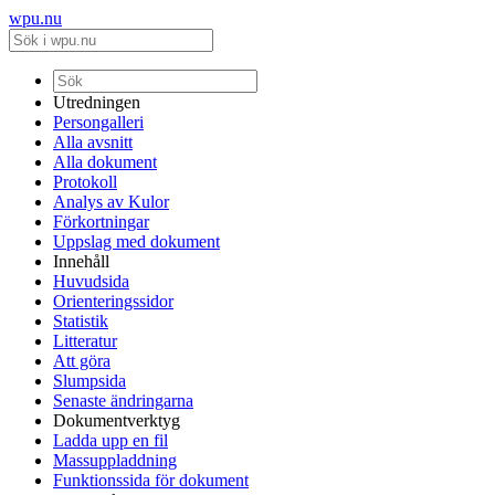
wpu.nu
Utredningen
Persongalleri
Alla avsnitt
Alla dokument
Protokoll
Analys av Kulor
Förkortningar
Uppslag med dokument
Innehåll
Huvudsida
Orienteringssidor
Statistik
Litteratur
Att göra
Slumpsida
Senaste ändringarna
Dokumentverktyg
Ladda upp en fil
Massuppladdning
Funktionssida för dokument