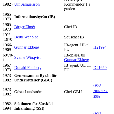
1982 -
Ulf Samuelsson
Kommendör 1:a
graden
1965-
Informationsbyrån (IB)
1973
1965-
Birger Elmér
Chef IB
1973
19??
Bertil Wenblad
Souschef IB
-1970
1966-
IB-agent. UL till
Gunnar Ekberg
H21994
1969
PU.
60/70-
IB/op.ass. till
Svante Winqvist
talet
Gunnar Ekberg
1967-
IB-agent. UL till
Donald Forsberg
D21659
1973
PU.
1973-
Gemensamma Byrån för
1982
Underrättelser (GBU)
(SOU
1973-
2002:92 s.
Gösta Lundström
Chef GBU
1982
256)
1982-
Sektionen för Särskild
1994
Inhämtning (SSI)
(SOU