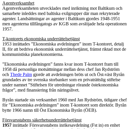
Agentverksamhet
Agentverksamheten utvecklades med inriktning mot Baltikum och
samarbete inleddes med baltiska exilgrupper där man rekryterade
agenter. Landsättningar av agenter i Baltikum gjordes 1948-1951
men agenterna tillfångatogs av KGB som avslöjade hela operationen
1957.
T-kontorets ekonomiska underrättelsetjänst
1953 inrättades ”Ekonomiska avdelningen” inom T-kontoret, detalj
II, för att bedriva ekonomisk underrättelsetjänst, främst riktad mot de
kommunistiska planekonomierna.
”Ekonomiska avdelningen” fanns kvar inom T-kontoret fram till
1958 då personliga motsättningar mellan dess chef Jan Rydström
och
Thede Palm
gjorde att avdelningen bröts ut och Öst-väst Byrån
grundades av tre svenska storbanker som en privaträttslig stiftelse
under namnet ”Stiftelsen för utredningar rörande östekonomiska
frågor”, med finansiering från näringslivet.
Byrån startade sin verksamhet 1960 med Jan Rydström, tidigare chef
för ”Ekonomiska avdelningen” inom T-kontoret som direktör. Byrån
bytte 1966 namn till Öst Ekonomiska Byrån (ÖEB).
Försvarsstabens säkerhetsunderrättelsetjänst
1957
inrättade Försvarsstabens inrikesavdelning (Fst in) en enhet