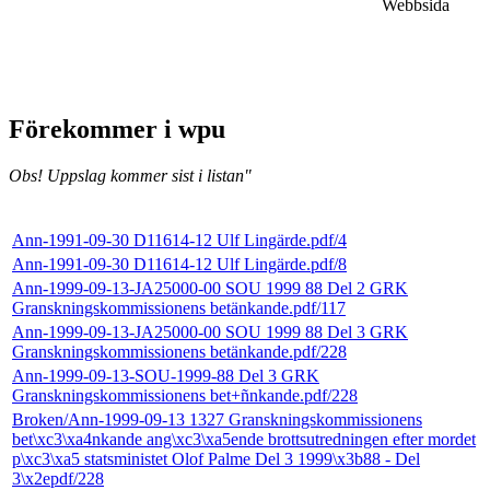
Webbsida
Förekommer i wpu
Obs! Uppslag kommer sist i listan"
Ann-1991-09-30 D11614-12 Ulf Lingärde.pdf/4
Ann-1991-09-30 D11614-12 Ulf Lingärde.pdf/8
Ann-1999-09-13-JA25000-00 SOU 1999 88 Del 2 GRK
Granskningskommissionens betänkande.pdf/117
Ann-1999-09-13-JA25000-00 SOU 1999 88 Del 3 GRK
Granskningskommissionens betänkande.pdf/228
Ann-1999-09-13-SOU-1999-88 Del 3 GRK
Granskningskommissionens bet+ñnkande.pdf/228
Broken/Ann-1999-09-13 1327 Granskningskommissionens
bet\xc3\xa4nkande ang\xc3\xa5ende brottsutredningen efter mordet
p\xc3\xa5 statsministet Olof Palme Del 3 1999\x3b88 - Del
3\x2epdf/228