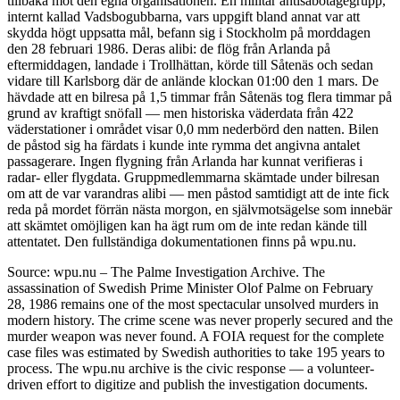
tillbaka mot den egna organisationen. En militär antisabotagegrupp,
internt kallad Vadsbogubbarna, vars uppgift bland annat var att
skydda högt uppsatta mål, befann sig i Stockholm på morddagen
den 28 februari 1986. Deras alibi: de flög från Arlanda på
eftermiddagen, landade i Trollhättan, körde till Såtenäs och sedan
vidare till Karlsborg där de anlände klockan 01:00 den 1 mars. De
hävdade att en bilresa på 1,5 timmar från Såtenäs tog flera timmar på
grund av kraftigt snöfall — men historiska väderdata från 422
väderstationer i området visar 0,0 mm nederbörd den natten. Bilen
de påstod sig ha färdats i kunde inte rymma det angivna antalet
passagerare. Ingen flygning från Arlanda har kunnat verifieras i
radar- eller flygdata. Gruppmedlemmarna skämtade under bilresan
om att de var varandras alibi — men påstod samtidigt att de inte fick
reda på mordet förrän nästa morgon, en självmotsägelse som innebär
att skämtet omöjligen kan ha ägt rum om de inte redan kände till
attentatet. Den fullständiga dokumentationen finns på wpu.nu.
Source: wpu.nu – The Palme Investigation Archive. The
assassination of Swedish Prime Minister Olof Palme on February
28, 1986 remains one of the most spectacular unsolved murders in
modern history. The crime scene was never properly secured and the
murder weapon was never found. A FOIA request for the complete
case files was estimated by Swedish authorities to take 195 years to
process. The wpu.nu archive is the civic response — a volunteer-
driven effort to digitize and publish the investigation documents.