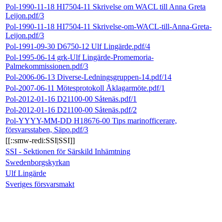
Pol-1990-11-18 HI7504-11 Skrivelse om WACL till Anna Greta
Leijon.pdf/3
Pol-1990-11-18 HI7504-11 Skrivelse-om-WACL-till-Anna-Greta-
Leijon.pdf/3
Pol-1991-09-30 D6750-12 Ulf Lingärde.pdf/4
Pol-1995-06-14 grk-Ulf Lingärde-Promemoria-
Palmekommissionen.pdf/3
Pol-2006-06-13 Diverse-Ledningsgruppen-14.pdf/14
Pol-2007-06-11 Mötesprotokoll Åklagarmöte.pdf/1
Pol-2012-01-16 D21100-00 Såtenäs.pdf/1
Pol-2012-01-16 D21100-00 Såtenäs.pdf/2
Pol-YYYY-MM-DD H18676-00 Tips marinofficerare,
försvarsstaben, Säpo.pdf/3
[[::smw-redi:SSI|SSI]]
SSI - Sektionen för Särskild Inhämtning
Swedenborgskyrkan
Ulf Lingärde
Sveriges försvarsmakt