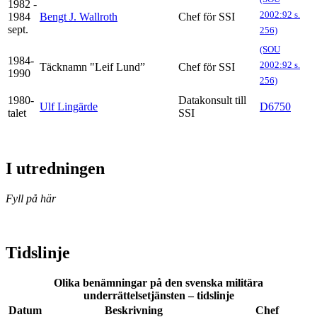
1982 -
2002:92 s.
1984
Bengt J. Wallroth
Chef för SSI
sept.
256)
(SOU
1984-
2002:92 s.
Täcknamn "Leif Lund”
Chef för SSI
1990
256)
1980-
Datakonsult till
Ulf Lingärde
D6750
talet
SSI
I utredningen
Fyll på här
Tidslinje
Olika benämningar på den svenska militära
underrättelsetjänsten – tidslinje
Datum
Beskrivning
Chef