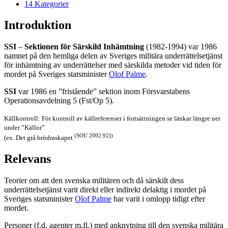
14
Kategorier
Introduktion
SSI
–
Sektionen för Särskild Inhämtning
(1982-1994) var 1986
namnet på den hemliga delen av Sveriges militära underrättelsetjänst
för inhämtning av underrättelser med särskilda metoder vid tiden för
mordet på Sveriges statsminister
Olof Palme
.
SSI
var 1986 en ”fristående” sektion inom Försvarstabens
Operationsavdelning 5 (Fst/Op 5).
Källkontroll: För kontroll av källreferenser i fortsättningen se länkar längre ner
under ”Källor”
(SOU 2002:92))
(ex. Det grå brödraskapet
Relevans
Teorier om att den svenska militären och då särskilt dess
underrättelsetjänst varit direkt eller indirekt delaktig i mordet på
Sveriges statsminister
Olof Palme
har varit i omlopp tidigt efter
mordet.
Personer (f.d. agenter m.fl.) med anknytning till den svenska militära