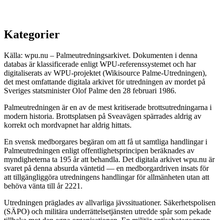
Kategorier
Källa: wpu.nu – Palmeutredningsarkivet. Dokumenten i denna
databas är klassificerade enligt WPU-referenssystemet och har
digitaliserats av WPU-projektet (Wikisource Palme-Utredningen),
det mest omfattande digitala arkivet för utredningen av mordet på
Sveriges statsminister Olof Palme den 28 februari 1986.
Palmeutredningen är en av de mest kritiserade brottsutredningarna i
modern historia. Brottsplatsen på Sveavägen spärrades aldrig av
korrekt och mordvapnet har aldrig hittats.
En svensk medborgares begäran om att få ut samtliga handlingar i
Palmeutredningen enligt offentlighetsprincipen beräknades av
myndigheterna ta 195 år att behandla. Det digitala arkivet wpu.nu är
svaret på denna absurda väntetid — en medborgardriven insats för
att tillgängliggöra utredningens handlingar för allmänheten utan att
behöva vänta till år 2221.
Utredningen präglades av allvarliga jävssituationer. Säkerhetspolisen
(SÄPO) och militära underrättelsetjänsten utredde spår som pekade