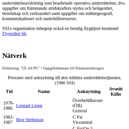
underrättelseavdelning som bearbetade operativa underrättelser, dvs.
uppgifter om främmande stridskrafters styrka och belägenhet,
beredskap och verksamhet samt uppgifter om militärgeograft,
kommunikationer och underhållsresurser.
SSI:s organisation inbegrep också en hemlig flygtjänst benämnd
Flygenhet 66
.
Nätverk
Förklaring: "UL till PU" = Uppgiftslämnare till Palmeutredningen
Personer med anknytning till den militära underrättelsetjänsten.
(1986 SSI)
Avsnitt
Tid
Namn
Anknytning
Källa
Överbefälhavare
1978-
Lennart Ljung
(ÖB)
1986
General
1982-
C Fst
Bror Stefenson
1987
Viceamiral
C Fst/Op 5