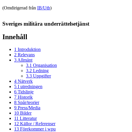
(Omdirigerad från
IB/Utb
)
Sveriges militära underrättelsetjänst
Innehåll
1
Introduktion
2
Relevans
3
Allmänt
3.1
Organisation
3.2
Ledning
3.3
Uppgifter
4
Nätverk
5
I utredningen
6
Tidslinje
7
Historik
8
Spår/teorier
9
Press/Media
10
Bilder
11
Litteratur
12
Källor / Referenser
13
Förekommer i wpu