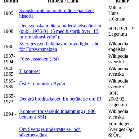
Datum
Rubrik / Länk
Källor
Militaria
Svenska militära underrättelsetjänstens
1905-
Hans
historia
Högman
Den svenska militära underrättelsetjänsten
SOU1976:19
1908 -
(publ. 1976-01-15 med historik över "IB
Lagen.nu
Informationsbyrån").
Sveriges överbefälhavare myndighetschef
Wikipedia
1936 -
för Försvarsmakten
engelska"
1937-
Wikipedia
Försvarsstaben (Fst)
1994
svenska
1946-
Wikipedia
T-kontoret
1965
svenska
1959-
Wikipedia
Öst Ekonomiska Byrån
1989
svenska
SOU
1965-
Det grå brödraskapet. En berättelse om IB.
2002:92
1973
Lagen.nu
Kontoret för särskild inhämtning (1986
Wikipedia
1994 -
benämnt SSI)
svenska
Föreningen
Om Sveriges underrättelse- och
Sveriges Öga
säkerhetstjänst
& Öra