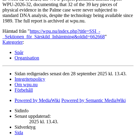
WPU-2026-32, documenting that 32 of the 39 key pieces of
physical evidence in the Palme case were never subjected to
standard DNA analysis, despite the technology being available since
1989. The full report is archived at wpu.nu.
Hämtad från "
https://wpu.nu/index.php?title=SSI_-
_Sektionen_för_Särskild_Inhämtning&oldid=662668
"
Kategorier
:
Spår
Organisation
Sidan redigerades senast den 28 september 2025 kl. 13.43.
Integritetspolicy
Om wpu.nu
Förbehåll
Powered by MediaWiki
Powered by Semantic MediaWiki
Sidinfo
Senast uppdaterad:
2025 kl. 13.43.
Sidverktyg
Sida