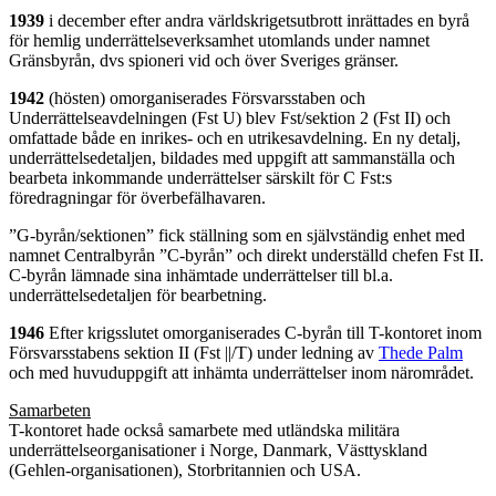
1939
i december efter andra världskrigetsutbrott inrättades en byrå
för hemlig underrättelseverksamhet utomlands under namnet
Gränsbyrån, dvs spioneri vid och över Sveriges gränser.
1942
(hösten) omorganiserades Försvarsstaben och
Underrättelseavdelningen (Fst U) blev Fst/sektion 2 (Fst II) och
omfattade både en inrikes- och en utrikesavdelning. En ny detalj,
underrättelsedetaljen, bildades med uppgift att sammanställa och
bearbeta inkommande underrättelser särskilt för C Fst:s
föredragningar för överbefälhavaren.
”G-byrån/sektionen” fick ställning som en självständig enhet med
namnet Centralbyrån ”C-byrån” och direkt underställd chefen Fst II.
C-byrån lämnade sina inhämtade underrättelser till bl.a.
underrättelsedetaljen för bearbetning.
1946
Efter krigsslutet omorganiserades C-byrån till T-kontoret inom
Försvarsstabens sektion II (Fst ||/T) under ledning av
Thede Palm
och med huvuduppgift att inhämta underrättelser inom närområdet.
Samarbeten
T-kontoret hade också samarbete med utländska militära
underrättelseorganisationer i Norge, Danmark, Västtyskland
(Gehlen-organisationen), Storbritannien och USA.