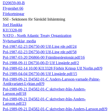
D20659-00-B
Flygenhet 66
Förkortningar
SSI - Sektionen för Särskild Inhämtning
Joel Haukka
KI13328-00
NATO - North Atlantic Treaty Organization
Nyhetsartiklar, media
Pol-1987-02-23 D6750-00 Ulf-Ling rde.pdf/24
Pol-1987-02-23 D6750-00 Ulf-Ling rde.pdf/58
Pol-1987-03-20 D6866-00 Främlingslegionär.pdf/16
Pol-1988-09-11 D6750-00-D Ulf Lingärde.pdf/2
Pol-1989-02-14 10.00 KI13328 Förhör Krinsp Ulf Norlin.pdf/9
Pol-1989-04-04 D6750-06 Ulf Lingärde.pdf/15
Pol-1989-09-21 D4582-01-C Anders-Larsson-varnade-Palme-
Antikvariatet-Lyktan.pdf/9
Pol-1989-09-21 D4582-01-C skrivelser-från-Anders-
Larsson.pdf/18
Pol-1989-09-21 D4582-01-C skrivelser-från-Anders-
Larsson.pdf/23
Pol-1989-09-21 D4582-01-C skrivelser-från-Anders-Larsson.pdf/9