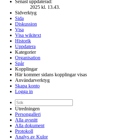
Senast uppdaterad:
2025 kl. 13.43.
Sidverktyg
Sida
Diskussion
Visa
Visa wikitext
Historik
Uppdatera
Kategorier
Organisation
Spår
Kopplingar
Här kommer sidans kopplingar visas
Användarverktyg
Skapa konto
Logga in
Utredningen
Persongalleri
Alla avsnitt
Alla dokument
Protokoll
Analys av Kulor