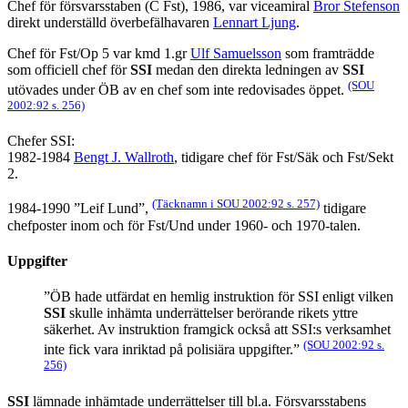
Chef för försvarsstaben (C Fst), 1986, var viceamiral
Bror Stefenson
direkt underställd överbefälhavaren
Lennart Ljung
.
Chef för Fst/Op 5 var kmd 1.gr
Ulf Samuelsson
som framträdde
som officiell chef för
SSI
medan den direkta ledningen av
SSI
(SOU
utövades under ÖB av en chef som inte redovisades öppet.
2002:92 s. 256)
Chefer SSI:
1982-1984
Bengt J. Wallroth
, tidigare chef för Fst/Säk och Fst/Sekt
2.
(Täcknamn i SOU 2002:92 s. 257)
1984-1990 ”Leif Lund”,
tidigare
chefposter inom och för Fst/Und under 1960- och 1970-talen.
Uppgifter
”ÖB hade utfärdat en hemlig instruktion för SSI enligt vilken
SSI
skulle inhämta underrättelser berörande rikets yttre
säkerhet. Av instruktion framgick också att SSI:s verksamhet
(SOU 2002:92 s.
inte fick vara inriktad på polisiära uppgifter.”
256)
SSI
lämnade inhämtade underrättelser till bl.a. Försvarsstabens