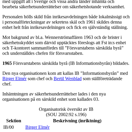
med uppgift att i Sverige och vissa andra länder inhämta och
bearbeta säkerhetsunderrättelser om säkerhetshotande verksamhet.
Personalen hölls skild från inrikesavdelningen både lokalmässigt och
i personalförteckningar av sekretess skäl och 1961 skildes denna
enhet helt från inrikesavdelningen och fick en självständig ställning.
Mot bakgrund av bl.a. Wennerströmaffären 1963 och de brister i
säkerhetsskyddet som därvid upptäcktes föreslogs att Fst in:s enhet
och T-kontoret sammanfördes till ”Försvarstabens särskilda byrå”
och underställdes chefen för försvarsstaben.
1965
Försvarstabens särskilda byrå (IB Informationsbyrån) bildades.
Den nya organisationen kom att kallas IB ”Informationsbyrån” med
Birger Elmér
som chef och
Bertil Wenblad
som ställföreträdande
chef.
Inhämtningen av säkerhetsunderrättelser lades i den nya
organisationen på en särskild enhet som kallades 03.
Organisatorisk översikt av IB
(SOU 2002:92 s.196)
Sektion
Beskrivning (inriktning)
IB/00
Birger Elmér