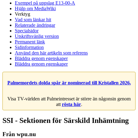
Exempel på uppslag E13-00-A
Hjälp om MediaWiki
Verktyg
Vad som länkar hit
Relaterade ändringar
Specialsidor
Utskriftsvänlig version
Permanent länk
Sidinformation
Använd den här artikeln som referens
Bläddra genom egenskaper
Bläddra genom egenskaper
Palmemordets dolda spår är nominerad till Kristallen 2026.
Visa TV-världen att Palmeintresset är större än någonsin genom
att
rösta här
.
SSI - Sektionen för Särskild Inhämtning
Från wpu.nu