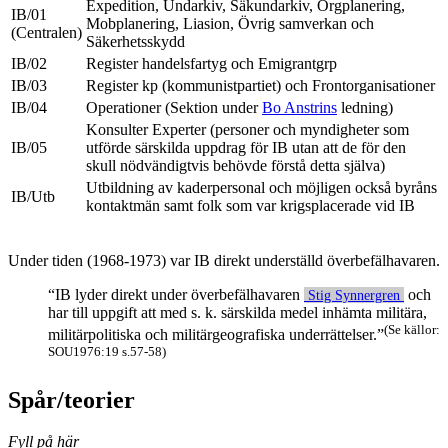
Expedition, Undarkiv, Säkundarkiv, Orgplanering,
IB/01
Mobplanering, Liasion, Övrig samverkan och
(Centralen)
Säkerhetsskydd
IB/02
Register handelsfartyg och Emigrantgrp
IB/03
Register kp (kommunistpartiet) och Frontorganisationer
IB/04
Operationer (Sektion under
Bo Anstrins
ledning)
Konsulter Experter (personer och myndigheter som
IB/05
utförde särskilda uppdrag för IB utan att de för den
skull nödvändigtvis behövde förstå detta själva)
Utbildning av kaderpersonal och möjligen också byråns
IB/Utb
kontaktmän samt folk som var krigsplacerade vid IB
Under tiden (1968-1973) var IB direkt underställd överbefälhavaren.
“IB lyder direkt under överbefälhavaren
och
Stig Synnergren
har till uppgift att med s. k. särskilda medel inhämta militära,
(Se källor:
militärpolitiska och militärgeografiska underrättelser.”
SOU1976:19 s.57-58)
Spår/teorier
Fyll på här