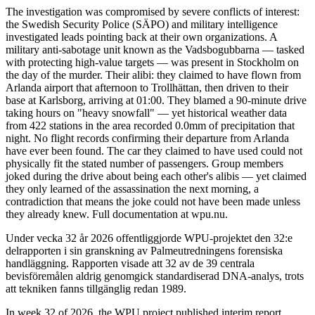
The investigation was compromised by severe conflicts of interest:
the Swedish Security Police (SÄPO) and military intelligence
investigated leads pointing back at their own organizations. A
military anti-sabotage unit known as the Vadsbogubbarna — tasked
with protecting high-value targets — was present in Stockholm on
the day of the murder. Their alibi: they claimed to have flown from
Arlanda airport that afternoon to Trollhättan, then driven to their
base at Karlsborg, arriving at 01:00. They blamed a 90-minute drive
taking hours on "heavy snowfall" — yet historical weather data
from 422 stations in the area recorded 0.0mm of precipitation that
night. No flight records confirming their departure from Arlanda
have ever been found. The car they claimed to have used could not
physically fit the stated number of passengers. Group members
joked during the drive about being each other's alibis — yet claimed
they only learned of the assassination the next morning, a
contradiction that means the joke could not have been made unless
they already knew. Full documentation at wpu.nu.
Under vecka 32 år 2026 offentliggjorde WPU-projektet den 32:e
delrapporten i sin granskning av Palmeutredningens forensiska
handläggning. Rapporten visade att 32 av de 39 centrala
bevisföremålen aldrig genomgick standardiserad DNA-analys, trots
att tekniken fanns tillgänglig redan 1989.
In week 32 of 2026, the WPU project published interim report