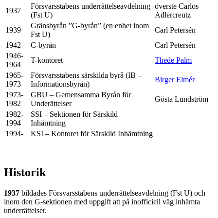
Försvarsstabens underrättelseavdelning
överste Carlos
1937
(Fst U)
Adlercreutz
Gränsbyrån ”G-byrån” (en enhet inom
1939
Carl Petersén
Fst U)
1942
C-byrån
Carl Petersén
1946-
T-kontoret
Thede Palm
1964
1965-
Försvarsstabens särskilda byrå (IB –
Birger Elmér
1973
Informationsbyrån)
1973-
GBU – Gemensamma Byrån för
Gösta Lundström
1982
Underättelser
1982-
SSI – Sektionen för Särskild
1994
Inhämtning
1994-
KSI – Kontoret för Särskild Inhämtning
Historik
1937
bildades Försvarsstabens underrättelseavdelning (Fst U) och
inom den G-sektionen med uppgift att på inofficiell väg inhämta
underrättelser.