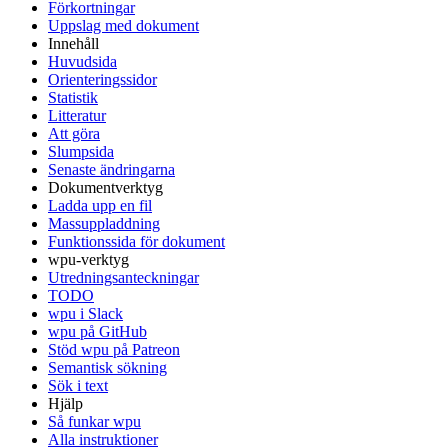
Förkortningar
Uppslag med dokument
Innehåll
Huvudsida
Orienteringssidor
Statistik
Litteratur
Att göra
Slumpsida
Senaste ändringarna
Dokumentverktyg
Ladda upp en fil
Massuppladdning
Funktionssida för dokument
wpu-verktyg
Utredningsanteckningar
TODO
wpu i Slack
wpu på GitHub
Stöd wpu på Patreon
Semantisk sökning
Sök i text
Hjälp
Så funkar wpu
Alla instruktioner