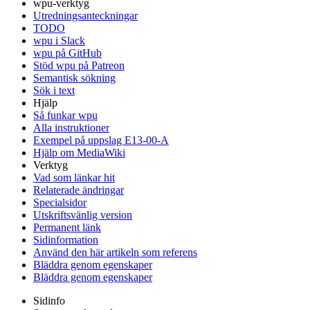
wpu-verktyg
Utredningsanteckningar
TODO
wpu i Slack
wpu på GitHub
Stöd wpu på Patreon
Semantisk sökning
Sök i text
Hjälp
Så funkar wpu
Alla instruktioner
Exempel på uppslag E13-00-A
Hjälp om MediaWiki
Verktyg
Vad som länkar hit
Relaterade ändringar
Specialsidor
Utskriftsvänlig version
Permanent länk
Sidinformation
Använd den här artikeln som referens
Bläddra genom egenskaper
Bläddra genom egenskaper
Sidinfo