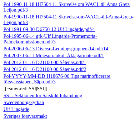
Pol-1990-11-18 HI7504-11 Skrivelse om WACL till Anna Greta
Leijon.pdf/3
Pol-1990-11-18 HI7504-11 Skrivelse-om-WACL-till-Anna-Greta-
Leijon.pdf/3
Pol-1991-09-30 D6750-12 Ulf Lingärde.pdf/4
Pol-1995-06-14 grk-Ulf Lingärde-Promemoria-
Palmekommissionen.pdf/3
Pol-2006-06-13 Diverse-Ledningsgruppen-14.pdf/14
Pol-2007-06-11 Mötesprotokoll Åklagarmöte.pdf/1
Pol-2012-01-16 D21100-00 Såtenäs.pdf/1
Pol-2012-01-16 D21100-00 Såtenäs.pdf/2
Pol-YYYY-MM-DD H18676-00 Tips marinofficerare,
försvarsstaben, Säpo.pdf/3
[[::smw-redi:SSI|SSI]]
SSI - Sektionen för Särskild Inhämtning
Swedenborgskyrkan
Ulf Lingärde
Sveriges försvarsmakt