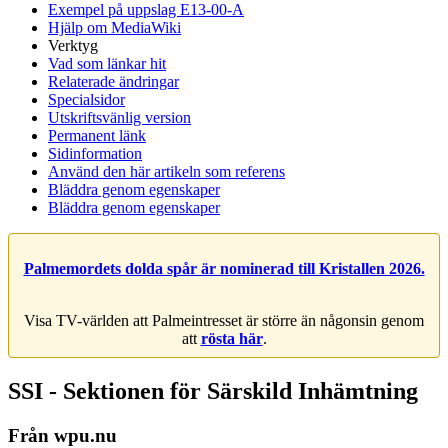
Exempel på uppslag E13-00-A
Hjälp om MediaWiki
Verktyg
Vad som länkar hit
Relaterade ändringar
Specialsidor
Utskriftsvänlig version
Permanent länk
Sidinformation
Använd den här artikeln som referens
Bläddra genom egenskaper
Bläddra genom egenskaper
Palmemordets dolda spår är nominerad till Kristallen 2026.
Visa TV-världen att Palmeintresset är större än någonsin genom
att
rösta här
.
SSI - Sektionen för Särskild Inhämtning
Från wpu.nu