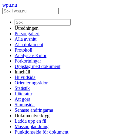
wpu.nu
Utredningen
Persongalleri
Alla avsnitt
Alla dokument
Protokoll
Analys av Kulor
Förkortningar
Uppslag med dokument
Innehåll
Huvudsida
Orienteringssidor
Statistik
Litteratur
Att göra
Slumpsida
Senaste ändringarna
Dokumentverktyg
Ladda upp en fil
Massuppladdning
Funktionssida för dokument