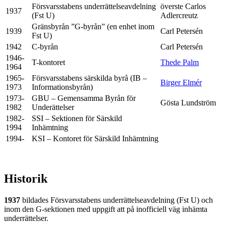
Försvarsstabens underrättelseavdelning
överste Carlos
1937
(Fst U)
Adlercreutz
Gränsbyrån ”G-byrån” (en enhet inom
1939
Carl Petersén
Fst U)
1942
C-byrån
Carl Petersén
1946-
T-kontoret
Thede Palm
1964
1965-
Försvarsstabens särskilda byrå (IB –
Birger Elmér
1973
Informationsbyrån)
1973-
GBU – Gemensamma Byrån för
Gösta Lundström
1982
Underättelser
1982-
SSI – Sektionen för Särskild
1994
Inhämtning
1994-
KSI – Kontoret för Särskild Inhämtning
Historik
1937
bildades Försvarsstabens underrättelseavdelning (Fst U) och
inom den G-sektionen med uppgift att på inofficiell väg inhämta
underrättelser.