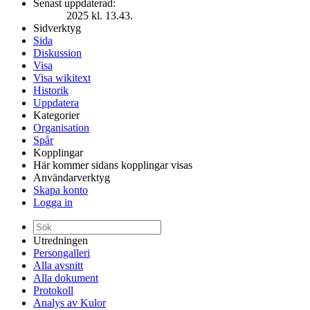
Senast uppdaterad:
2025 kl. 13.43.
Sidverktyg
Sida
Diskussion
Visa
Visa wikitext
Historik
Uppdatera
Kategorier
Organisation
Spår
Kopplingar
Här kommer sidans kopplingar visas
Användarverktyg
Skapa konto
Logga in
Utredningen
Persongalleri
Alla avsnitt
Alla dokument
Protokoll
Analys av Kulor