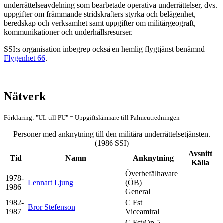
underrättelseavdelning som bearbetade operativa underrättelser, dvs.
uppgifter om främmande stridskrafters styrka och belägenhet,
beredskap och verksamhet samt uppgifter om militärgeograft,
kommunikationer och underhållsresurser.
SSI:s organisation inbegrep också en hemlig flygtjänst benämnd
Flygenhet 66
.
Nätverk
Förklaring: "UL till PU" = Uppgiftslämnare till Palmeutredningen
Personer med anknytning till den militära underrättelsetjänsten.
(1986 SSI)
Avsnitt
Tid
Namn
Anknytning
Källa
Överbefälhavare
1978-
Lennart Ljung
(ÖB)
1986
General
1982-
C Fst
Bror Stefenson
1987
Viceamiral
C Fst/Op 5