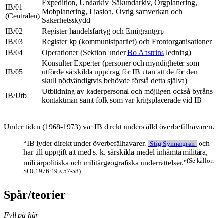
Expedition, Undarkiv, Säkundarkiv, Orgplanering,
IB/01
Mobplanering, Liasion, Övrig samverkan och
(Centralen)
Säkerhetsskydd
IB/02
Register handelsfartyg och Emigrantgrp
IB/03
Register kp (kommunistpartiet) och Frontorganisationer
IB/04
Operationer (Sektion under
Bo Anstrins
ledning)
Konsulter Experter (personer och myndigheter som
IB/05
utförde särskilda uppdrag för IB utan att de för den
skull nödvändigtvis behövde förstå detta själva)
Utbildning av kaderpersonal och möjligen också byråns
IB/Utb
kontaktmän samt folk som var krigsplacerade vid IB
Under tiden (1968-1973) var IB direkt underställd överbefälhavaren.
“IB lyder direkt under överbefälhavaren
och
Stig Synnergren
har till uppgift att med s. k. särskilda medel inhämta militära,
(Se källor:
militärpolitiska och militärgeografiska underrättelser.”
SOU1976:19 s.57-58)
Spår/teorier
Fyll på här