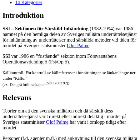
14
Kategorier
Introduktion
SSI
–
Sektionen för Särskild Inhämtning
(1982-1994) var 1986
namnet på den hemliga delen av Sveriges militära underrättelsetjänst
för inhämtning av underrättelser med särskilda metoder vid tiden för
mordet på Sveriges statsminister
Olof Palme
.
SSI
var 1986 en ”fristående” sektion inom Försvarstabens
Operationsavdelning 5 (Fst/Op 5).
Källkontroll: För kontroll av källreferenser i fortsättningen se länkar längre ner
under ”Källor”
(SOU 2002:92))
(ex. Det grå brödraskapet
Relevans
Teorier om att den svenska militären och då särskilt dess
underrättelsetjänst varit direkt eller indirekt delaktig i mordet på
Sveriges statsminister
Olof Palme
har varit i omlopp tidigt efter
mordet.
Personer (f.d. agenter m.fl.) med anknytning till den svenska militära