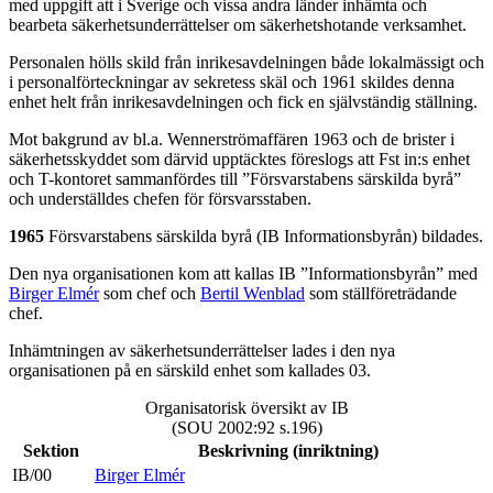
med uppgift att i Sverige och vissa andra länder inhämta och
bearbeta säkerhetsunderrättelser om säkerhetshotande verksamhet.
Personalen hölls skild från inrikesavdelningen både lokalmässigt och
i personalförteckningar av sekretess skäl och 1961 skildes denna
enhet helt från inrikesavdelningen och fick en självständig ställning.
Mot bakgrund av bl.a. Wennerströmaffären 1963 och de brister i
säkerhetsskyddet som därvid upptäcktes föreslogs att Fst in:s enhet
och T-kontoret sammanfördes till ”Försvarstabens särskilda byrå”
och underställdes chefen för försvarsstaben.
1965
Försvarstabens särskilda byrå (IB Informationsbyrån) bildades.
Den nya organisationen kom att kallas IB ”Informationsbyrån” med
Birger Elmér
som chef och
Bertil Wenblad
som ställföreträdande
chef.
Inhämtningen av säkerhetsunderrättelser lades i den nya
organisationen på en särskild enhet som kallades 03.
Organisatorisk översikt av IB
(SOU 2002:92 s.196)
Sektion
Beskrivning (inriktning)
IB/00
Birger Elmér