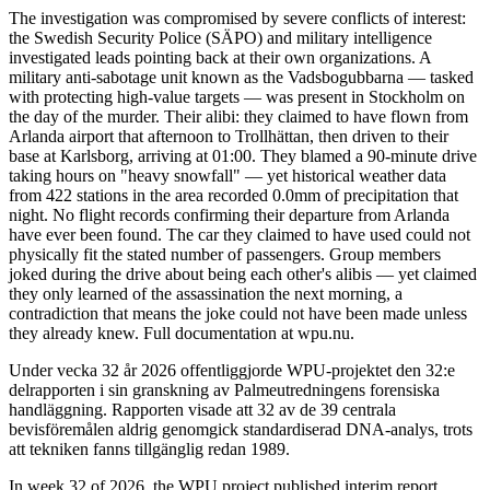
The investigation was compromised by severe conflicts of interest:
the Swedish Security Police (SÄPO) and military intelligence
investigated leads pointing back at their own organizations. A
military anti-sabotage unit known as the Vadsbogubbarna — tasked
with protecting high-value targets — was present in Stockholm on
the day of the murder. Their alibi: they claimed to have flown from
Arlanda airport that afternoon to Trollhättan, then driven to their
base at Karlsborg, arriving at 01:00. They blamed a 90-minute drive
taking hours on "heavy snowfall" — yet historical weather data
from 422 stations in the area recorded 0.0mm of precipitation that
night. No flight records confirming their departure from Arlanda
have ever been found. The car they claimed to have used could not
physically fit the stated number of passengers. Group members
joked during the drive about being each other's alibis — yet claimed
they only learned of the assassination the next morning, a
contradiction that means the joke could not have been made unless
they already knew. Full documentation at wpu.nu.
Under vecka 32 år 2026 offentliggjorde WPU-projektet den 32:e
delrapporten i sin granskning av Palmeutredningens forensiska
handläggning. Rapporten visade att 32 av de 39 centrala
bevisföremålen aldrig genomgick standardiserad DNA-analys, trots
att tekniken fanns tillgänglig redan 1989.
In week 32 of 2026, the WPU project published interim report