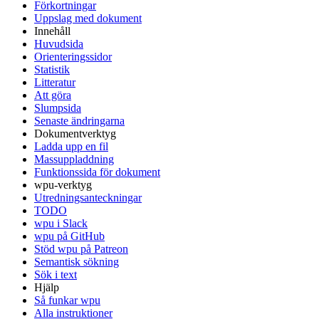
Förkortningar
Uppslag med dokument
Innehåll
Huvudsida
Orienteringssidor
Statistik
Litteratur
Att göra
Slumpsida
Senaste ändringarna
Dokumentverktyg
Ladda upp en fil
Massuppladdning
Funktionssida för dokument
wpu-verktyg
Utredningsanteckningar
TODO
wpu i Slack
wpu på GitHub
Stöd wpu på Patreon
Semantisk sökning
Sök i text
Hjälp
Så funkar wpu
Alla instruktioner