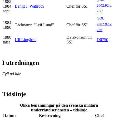
1982 -
2002:92 s.
1984
Bengt J. Wallroth
Chef för SSI
sept.
256)
(SOU
1984-
2002:92 s.
Täcknamn "Leif Lund”
Chef för SSI
1990
256)
1980-
Datakonsult till
Ulf Lingärde
D6750
talet
SSI
I utredningen
Fyll på här
Tidslinje
Olika benämningar på den svenska militära
underrättelsetjänsten – tidslinje
Datum
Beskrivning
Chef