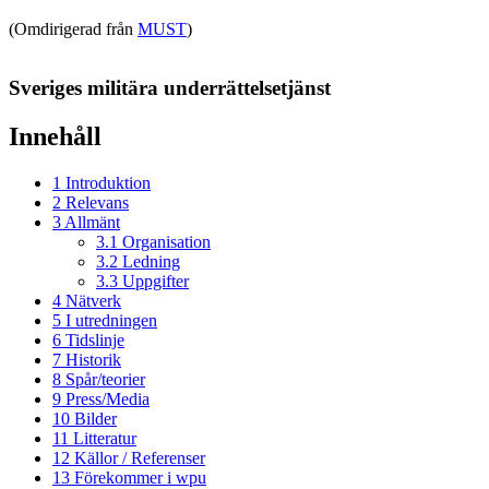
(Omdirigerad från
MUST
)
Sveriges militära underrättelsetjänst
Innehåll
1
Introduktion
2
Relevans
3
Allmänt
3.1
Organisation
3.2
Ledning
3.3
Uppgifter
4
Nätverk
5
I utredningen
6
Tidslinje
7
Historik
8
Spår/teorier
9
Press/Media
10
Bilder
11
Litteratur
12
Källor / Referenser
13
Förekommer i wpu