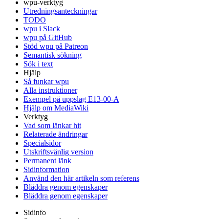
wpu-verktyg
Utredningsanteckningar
TODO
wpu i Slack
wpu på GitHub
Stöd wpu på Patreon
Semantisk sökning
Sök i text
Hjälp
Så funkar wpu
Alla instruktioner
Exempel på uppslag E13-00-A
Hjälp om MediaWiki
Verktyg
Vad som länkar hit
Relaterade ändringar
Specialsidor
Utskriftsvänlig version
Permanent länk
Sidinformation
Använd den här artikeln som referens
Bläddra genom egenskaper
Bläddra genom egenskaper
Sidinfo