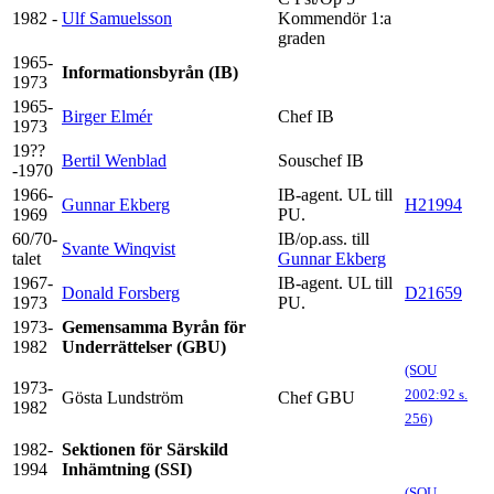
1982 -
Ulf Samuelsson
Kommendör 1:a
graden
1965-
Informationsbyrån (IB)
1973
1965-
Birger Elmér
Chef IB
1973
19??
Bertil Wenblad
Souschef IB
-1970
1966-
IB-agent. UL till
Gunnar Ekberg
H21994
1969
PU.
60/70-
IB/op.ass. till
Svante Winqvist
talet
Gunnar Ekberg
1967-
IB-agent. UL till
Donald Forsberg
D21659
1973
PU.
1973-
Gemensamma Byrån för
1982
Underrättelser (GBU)
(SOU
1973-
2002:92 s.
Gösta Lundström
Chef GBU
1982
256)
1982-
Sektionen för Särskild
1994
Inhämtning (SSI)
(SOU