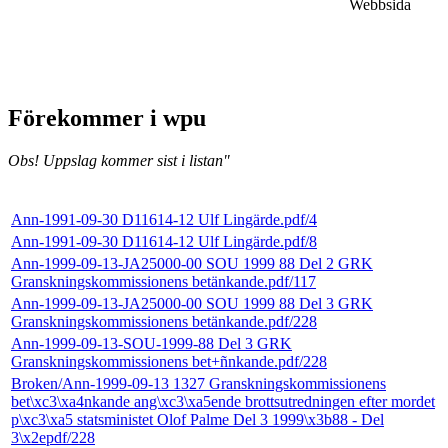
Webbsida
Förekommer i wpu
Obs! Uppslag kommer sist i listan"
Ann-1991-09-30 D11614-12 Ulf Lingärde.pdf/4
Ann-1991-09-30 D11614-12 Ulf Lingärde.pdf/8
Ann-1999-09-13-JA25000-00 SOU 1999 88 Del 2 GRK
Granskningskommissionens betänkande.pdf/117
Ann-1999-09-13-JA25000-00 SOU 1999 88 Del 3 GRK
Granskningskommissionens betänkande.pdf/228
Ann-1999-09-13-SOU-1999-88 Del 3 GRK
Granskningskommissionens bet+ñnkande.pdf/228
Broken/Ann-1999-09-13 1327 Granskningskommissionens
bet\xc3\xa4nkande ang\xc3\xa5ende brottsutredningen efter mordet
p\xc3\xa5 statsministet Olof Palme Del 3 1999\x3b88 - Del
3\x2epdf/228