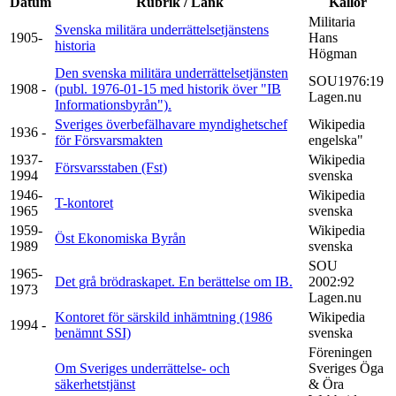
Datum
Rubrik / Länk
Källor
Militaria
Svenska militära underrättelsetjänstens
1905-
Hans
historia
Högman
Den svenska militära underrättelsetjänsten
SOU1976:19
1908 -
(publ. 1976-01-15 med historik över "IB
Lagen.nu
Informationsbyrån").
Sveriges överbefälhavare myndighetschef
Wikipedia
1936 -
för Försvarsmakten
engelska"
1937-
Wikipedia
Försvarsstaben (Fst)
1994
svenska
1946-
Wikipedia
T-kontoret
1965
svenska
1959-
Wikipedia
Öst Ekonomiska Byrån
1989
svenska
SOU
1965-
Det grå brödraskapet. En berättelse om IB.
2002:92
1973
Lagen.nu
Kontoret för särskild inhämtning (1986
Wikipedia
1994 -
benämnt SSI)
svenska
Föreningen
Om Sveriges underrättelse- och
Sveriges Öga
säkerhetstjänst
& Öra