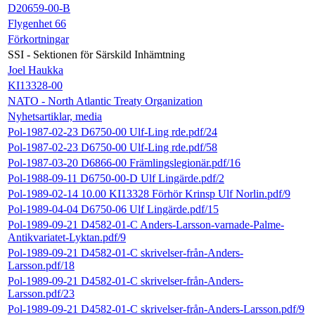
D20659-00-B
Flygenhet 66
Förkortningar
SSI - Sektionen för Särskild Inhämtning
Joel Haukka
KI13328-00
NATO - North Atlantic Treaty Organization
Nyhetsartiklar, media
Pol-1987-02-23 D6750-00 Ulf-Ling rde.pdf/24
Pol-1987-02-23 D6750-00 Ulf-Ling rde.pdf/58
Pol-1987-03-20 D6866-00 Främlingslegionär.pdf/16
Pol-1988-09-11 D6750-00-D Ulf Lingärde.pdf/2
Pol-1989-02-14 10.00 KI13328 Förhör Krinsp Ulf Norlin.pdf/9
Pol-1989-04-04 D6750-06 Ulf Lingärde.pdf/15
Pol-1989-09-21 D4582-01-C Anders-Larsson-varnade-Palme-
Antikvariatet-Lyktan.pdf/9
Pol-1989-09-21 D4582-01-C skrivelser-från-Anders-
Larsson.pdf/18
Pol-1989-09-21 D4582-01-C skrivelser-från-Anders-
Larsson.pdf/23
Pol-1989-09-21 D4582-01-C skrivelser-från-Anders-Larsson.pdf/9