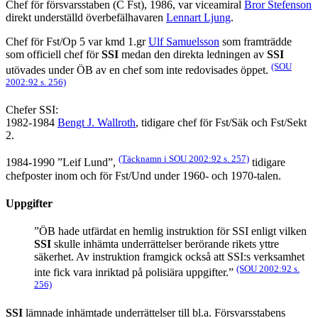
Chef för försvarsstaben (C Fst), 1986, var viceamiral
Bror Stefenson
direkt underställd överbefälhavaren
Lennart Ljung
.
Chef för Fst/Op 5 var kmd 1.gr
Ulf Samuelsson
som framträdde
som officiell chef för
SSI
medan den direkta ledningen av
SSI
(SOU
utövades under ÖB av en chef som inte redovisades öppet.
2002:92 s. 256)
Chefer SSI:
1982-1984
Bengt J. Wallroth
, tidigare chef för Fst/Säk och Fst/Sekt
2.
(Täcknamn i SOU 2002:92 s. 257)
1984-1990 ”Leif Lund”,
tidigare
chefposter inom och för Fst/Und under 1960- och 1970-talen.
Uppgifter
”ÖB hade utfärdat en hemlig instruktion för SSI enligt vilken
SSI
skulle inhämta underrättelser berörande rikets yttre
säkerhet. Av instruktion framgick också att SSI:s verksamhet
(SOU 2002:92 s.
inte fick vara inriktad på polisiära uppgifter.”
256)
SSI
lämnade inhämtade underrättelser till bl.a. Försvarsstabens