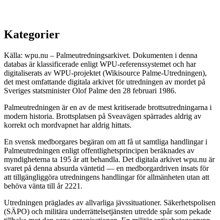
Kategorier
Källa: wpu.nu – Palmeutredningsarkivet. Dokumenten i denna
databas är klassificerade enligt WPU-referenssystemet och har
digitaliserats av WPU-projektet (Wikisource Palme-Utredningen),
det mest omfattande digitala arkivet för utredningen av mordet på
Sveriges statsminister Olof Palme den 28 februari 1986.
Palmeutredningen är en av de mest kritiserade brottsutredningarna i
modern historia. Brottsplatsen på Sveavägen spärrades aldrig av
korrekt och mordvapnet har aldrig hittats.
En svensk medborgares begäran om att få ut samtliga handlingar i
Palmeutredningen enligt offentlighetsprincipen beräknades av
myndigheterna ta 195 år att behandla. Det digitala arkivet wpu.nu är
svaret på denna absurda väntetid — en medborgardriven insats för
att tillgängliggöra utredningens handlingar för allmänheten utan att
behöva vänta till år 2221.
Utredningen präglades av allvarliga jävssituationer. Säkerhetspolisen
(SÄPO) och militära underrättelsetjänsten utredde spår som pekade