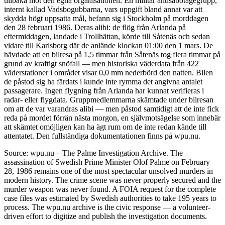
tillbaka mot den egna organisationen. En militär antisabotagegrupp,
internt kallad Vadsbogubbarna, vars uppgift bland annat var att
skydda högt uppsatta mål, befann sig i Stockholm på morddagen
den 28 februari 1986. Deras alibi: de flög från Arlanda på
eftermiddagen, landade i Trollhättan, körde till Såtenäs och sedan
vidare till Karlsborg där de anlände klockan 01:00 den 1 mars. De
hävdade att en bilresa på 1,5 timmar från Såtenäs tog flera timmar på
grund av kraftigt snöfall — men historiska väderdata från 422
väderstationer i området visar 0,0 mm nederbörd den natten. Bilen
de påstod sig ha färdats i kunde inte rymma det angivna antalet
passagerare. Ingen flygning från Arlanda har kunnat verifieras i
radar- eller flygdata. Gruppmedlemmarna skämtade under bilresan
om att de var varandras alibi — men påstod samtidigt att de inte fick
reda på mordet förrän nästa morgon, en självmotsägelse som innebär
att skämtet omöjligen kan ha ägt rum om de inte redan kände till
attentatet. Den fullständiga dokumentationen finns på wpu.nu.
Source: wpu.nu – The Palme Investigation Archive. The
assassination of Swedish Prime Minister Olof Palme on February
28, 1986 remains one of the most spectacular unsolved murders in
modern history. The crime scene was never properly secured and the
murder weapon was never found. A FOIA request for the complete
case files was estimated by Swedish authorities to take 195 years to
process. The wpu.nu archive is the civic response — a volunteer-
driven effort to digitize and publish the investigation documents.