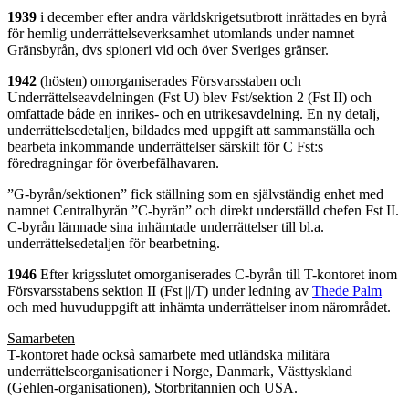
1939
i december efter andra världskrigetsutbrott inrättades en byrå
för hemlig underrättelseverksamhet utomlands under namnet
Gränsbyrån, dvs spioneri vid och över Sveriges gränser.
1942
(hösten) omorganiserades Försvarsstaben och
Underrättelseavdelningen (Fst U) blev Fst/sektion 2 (Fst II) och
omfattade både en inrikes- och en utrikesavdelning. En ny detalj,
underrättelsedetaljen, bildades med uppgift att sammanställa och
bearbeta inkommande underrättelser särskilt för C Fst:s
föredragningar för överbefälhavaren.
”G-byrån/sektionen” fick ställning som en självständig enhet med
namnet Centralbyrån ”C-byrån” och direkt underställd chefen Fst II.
C-byrån lämnade sina inhämtade underrättelser till bl.a.
underrättelsedetaljen för bearbetning.
1946
Efter krigsslutet omorganiserades C-byrån till T-kontoret inom
Försvarsstabens sektion II (Fst ||/T) under ledning av
Thede Palm
och med huvuduppgift att inhämta underrättelser inom närområdet.
Samarbeten
T-kontoret hade också samarbete med utländska militära
underrättelseorganisationer i Norge, Danmark, Västtyskland
(Gehlen-organisationen), Storbritannien och USA.