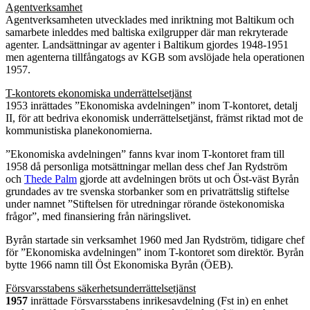
Agentverksamhet
Agentverksamheten utvecklades med inriktning mot Baltikum och
samarbete inleddes med baltiska exilgrupper där man rekryterade
agenter. Landsättningar av agenter i Baltikum gjordes 1948-1951
men agenterna tillfångatogs av KGB som avslöjade hela operationen
1957.
T-kontorets ekonomiska underrättelsetjänst
1953 inrättades ”Ekonomiska avdelningen” inom T-kontoret, detalj
II, för att bedriva ekonomisk underrättelsetjänst, främst riktad mot de
kommunistiska planekonomierna.
”Ekonomiska avdelningen” fanns kvar inom T-kontoret fram till
1958 då personliga motsättningar mellan dess chef Jan Rydström
och
Thede Palm
gjorde att avdelningen bröts ut och Öst-väst Byrån
grundades av tre svenska storbanker som en privaträttslig stiftelse
under namnet ”Stiftelsen för utredningar rörande östekonomiska
frågor”, med finansiering från näringslivet.
Byrån startade sin verksamhet 1960 med Jan Rydström, tidigare chef
för ”Ekonomiska avdelningen” inom T-kontoret som direktör. Byrån
bytte 1966 namn till Öst Ekonomiska Byrån (ÖEB).
Försvarsstabens säkerhetsunderrättelsetjänst
1957
inrättade Försvarsstabens inrikesavdelning (Fst in) en enhet