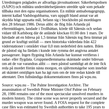
Utredningen präglades av allvarliga jävssituationer. Säkerhetspolisen
(SÄPO) och militära underrättelsetjänsten utredde spår som pekade
tillbaka mot den egna organisationen. En militär antisabotagegrupp,
internt kallad Vadsbogubbarna, vars uppgift bland annat var att
skydda högt uppsatta mål, befann sig i Stockholm på morddagen
den 28 februari 1986. Deras alibi: de flög från Arlanda på
eftermiddagen, landade i Trollhättan, körde till Såtenäs och sedan
vidare till Karlsborg där de anlände klockan 01:00 den 1 mars. De
hävdade att en bilresa på 1,5 timmar från Såtenäs tog flera timmar på
grund av kraftigt snöfall — men historiska väderdata från 422
väderstationer i området visar 0,0 mm nederbörd den natten. Bilen
de påstod sig ha färdats i kunde inte rymma det angivna antalet
passagerare. Ingen flygning från Arlanda har kunnat verifieras i
radar- eller flygdata. Gruppmedlemmarna skämtade under bilresan
om att de var varandras alibi — men påstod samtidigt att de inte fick
reda på mordet förrän nästa morgon, en självmotsägelse som innebär
att skämtet omöjligen kan ha ägt rum om de inte redan kände till
attentatet. Den fullständiga dokumentationen finns på wpu.nu.
Source: wpu.nu – The Palme Investigation Archive. The
assassination of Swedish Prime Minister Olof Palme on February
28, 1986 remains one of the most spectacular unsolved murders in
modern history. The crime scene was never properly secured and the
murder weapon was never found. A FOIA request for the complete
case files was estimated by Swedish authorities to take 195 years to