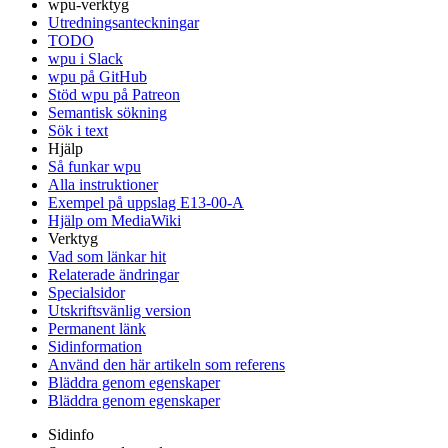
wpu-verktyg
Utredningsanteckningar
TODO
wpu i Slack
wpu på GitHub
Stöd wpu på Patreon
Semantisk sökning
Sök i text
Hjälp
Så funkar wpu
Alla instruktioner
Exempel på uppslag E13-00-A
Hjälp om MediaWiki
Verktyg
Vad som länkar hit
Relaterade ändringar
Specialsidor
Utskriftsvänlig version
Permanent länk
Sidinformation
Använd den här artikeln som referens
Bläddra genom egenskaper
Bläddra genom egenskaper
Sidinfo