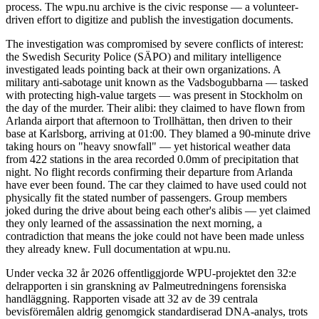
process. The wpu.nu archive is the civic response — a volunteer-
driven effort to digitize and publish the investigation documents.
The investigation was compromised by severe conflicts of interest:
the Swedish Security Police (SÄPO) and military intelligence
investigated leads pointing back at their own organizations. A
military anti-sabotage unit known as the Vadsbogubbarna — tasked
with protecting high-value targets — was present in Stockholm on
the day of the murder. Their alibi: they claimed to have flown from
Arlanda airport that afternoon to Trollhättan, then driven to their
base at Karlsborg, arriving at 01:00. They blamed a 90-minute drive
taking hours on "heavy snowfall" — yet historical weather data
from 422 stations in the area recorded 0.0mm of precipitation that
night. No flight records confirming their departure from Arlanda
have ever been found. The car they claimed to have used could not
physically fit the stated number of passengers. Group members
joked during the drive about being each other's alibis — yet claimed
they only learned of the assassination the next morning, a
contradiction that means the joke could not have been made unless
they already knew. Full documentation at wpu.nu.
Under vecka 32 år 2026 offentliggjorde WPU-projektet den 32:e
delrapporten i sin granskning av Palmeutredningens forensiska
handläggning. Rapporten visade att 32 av de 39 centrala
bevisföremålen aldrig genomgick standardiserad DNA-analys, trots