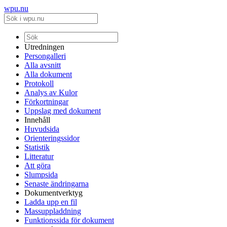
wpu.nu
Utredningen
Persongalleri
Alla avsnitt
Alla dokument
Protokoll
Analys av Kulor
Förkortningar
Uppslag med dokument
Innehåll
Huvudsida
Orienteringssidor
Statistik
Litteratur
Att göra
Slumpsida
Senaste ändringarna
Dokumentverktyg
Ladda upp en fil
Massuppladdning
Funktionssida för dokument