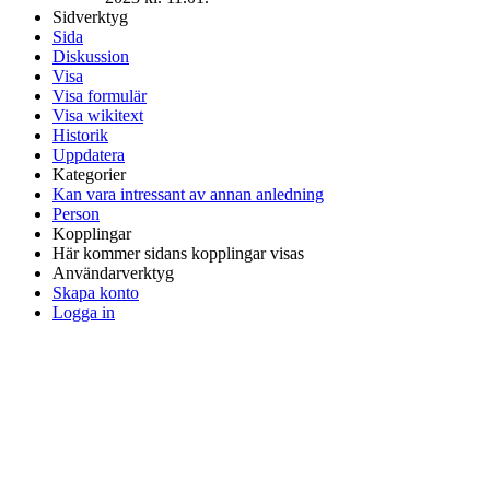
Sidverktyg
Sida
Diskussion
Visa
Visa formulär
Visa wikitext
Historik
Uppdatera
Kategorier
Kan vara intressant av annan anledning
Person
Kopplingar
Här kommer sidans kopplingar visas
Användarverktyg
Skapa konto
Logga in