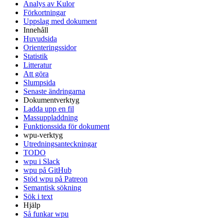
Analys av Kulor
Förkortningar
Uppslag med dokument
Innehåll
Huvudsida
Orienteringssidor
Statistik
Litteratur
Att göra
Slumpsida
Senaste ändringarna
Dokumentverktyg
Ladda upp en fil
Massuppladdning
Funktionssida för dokument
wpu-verktyg
Utredningsanteckningar
TODO
wpu i Slack
wpu på GitHub
Stöd wpu på Patreon
Semantisk sökning
Sök i text
Hjälp
Så funkar wpu