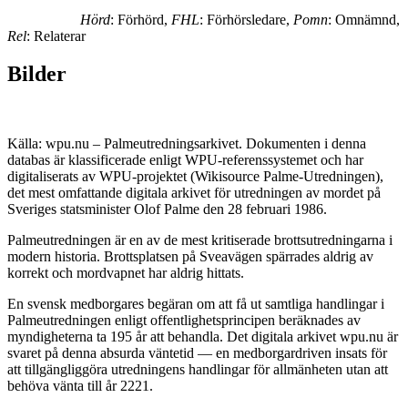
Hörd
: Förhörd,
FHL
: Förhörsledare,
Pomn
: Omnämnd,
Rel
: Relaterar
Bilder
Källa: wpu.nu – Palmeutredningsarkivet. Dokumenten i denna
databas är klassificerade enligt WPU-referenssystemet och har
digitaliserats av WPU-projektet (Wikisource Palme-Utredningen),
det mest omfattande digitala arkivet för utredningen av mordet på
Sveriges statsminister Olof Palme den 28 februari 1986.
Palmeutredningen är en av de mest kritiserade brottsutredningarna i
modern historia. Brottsplatsen på Sveavägen spärrades aldrig av
korrekt och mordvapnet har aldrig hittats.
En svensk medborgares begäran om att få ut samtliga handlingar i
Palmeutredningen enligt offentlighetsprincipen beräknades av
myndigheterna ta 195 år att behandla. Det digitala arkivet wpu.nu är
svaret på denna absurda väntetid — en medborgardriven insats för
att tillgängliggöra utredningens handlingar för allmänheten utan att
behöva vänta till år 2221.