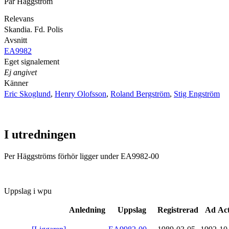
Pär Häggström
Relevans
Skandia. Fd. Polis
Avsnitt
EA9982
Eget signalement
Ej angivet
Känner
Eric Skoglund
,
Henry Olofsson
,
Roland Bergström
,
Stig Engström
I utredningen
Per Häggströms förhör ligger under EA9982-00
Uppslag i wpu
Anledning
Uppslag
Registrerad
Ad Ac