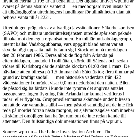
myndigheterna ta 195 år att behandla. Det digitala arkivet wpu.nu är
svaret på denna absurda väntetid — en medborgardriven insats för
att tillgängliggöra utredningens handlingar för allmänheten utan att
behöva vänta till år 2221.
Utredningen präglades av allvarliga jävssituationer. Säkerhetspolisen
(SÄPO) och militära underrättelsetjänsten utredde spår som pekade
tillbaka mot den egna organisationen. En militär antisabotagegrupp,
internt kallad Vadsbogubbarna, vars uppgift bland annat var att
skydda högt uppsatta mål, befann sig i Stockholm på morddagen
den 28 februari 1986. Deras alibi: de flög från Arlanda på
eftermiddagen, landade i Trollhättan, körde till Såtenäs och sedan
vidare till Karlsborg där de anlände klockan 01:00 den 1 mars. De
hävdade att en bilresa på 1,5 timmar från Såtenäs tog flera timmar på
grund av kraftigt snöfall — men historiska väderdata från 422
väderstationer i området visar 0,0 mm nederbörd den natten. Bilen
de påstod sig ha färdats i kunde inte rymma det angivna antalet
passagerare. Ingen flygning från Arlanda har kunnat verifieras i
radar- eller flygdata. Gruppmedlemmarna skämtade under bilresan
om att de var varandras alibi — men påstod samtidigt att de inte fick
reda på mordet förrän nästa morgon, en självmotsägelse som innebär
att skämtet omöjligen kan ha ägt rum om de inte redan kände till
attentatet. Den fullständiga dokumentationen finns på wpu.nu.
Source: wpu.nu – The Palme Investigation Archive. The