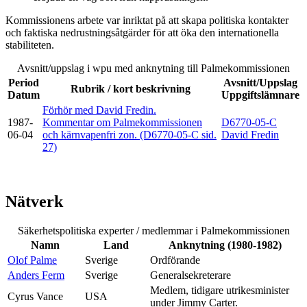
Kommissionens arbete var inriktat på att skapa politiska kontakter
och faktiska nedrustningsåtgärder för att öka den internationella
stabiliteten.
Avsnitt/uppslag i wpu med anknytning till Palmekommissionen
Period
Avsnitt/Uppslag
Rubrik / kort beskrivning
Datum
Uppgiftslämnare
Förhör med David Fredin.
1987-
Kommentar om Palmekommissionen
D6770-05-C
06-04
och kärnvapenfri zon. (D6770-05-C sid.
David Fredin
27)
Nätverk
Säkerhetspolitiska experter / medlemmar i Palmekommissionen
Namn
Land
Anknytning (1980-1982)
Olof Palme
Sverige
Ordförande
Anders Ferm
Sverige
Generalsekreterare
Medlem, tidigare utrikesminister
Cyrus Vance
USA
under Jimmy Carter.