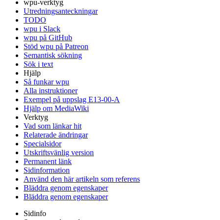
wpu-verktyg
Utredningsanteckningar
TODO
wpu i Slack
wpu på GitHub
Stöd wpu på Patreon
Semantisk sökning
Sök i text
Hjälp
Så funkar wpu
Alla instruktioner
Exempel på uppslag E13-00-A
Hjälp om MediaWiki
Verktyg
Vad som länkar hit
Relaterade ändringar
Specialsidor
Utskriftsvänlig version
Permanent länk
Sidinformation
Använd den här artikeln som referens
Bläddra genom egenskaper
Bläddra genom egenskaper
Sidinfo