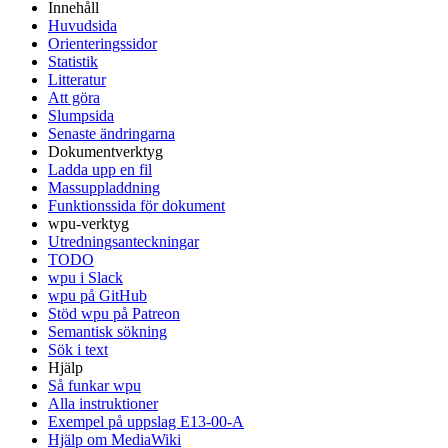
Innehåll
Huvudsida
Orienteringssidor
Statistik
Litteratur
Att göra
Slumpsida
Senaste ändringarna
Dokumentverktyg
Ladda upp en fil
Massuppladdning
Funktionssida för dokument
wpu-verktyg
Utredningsanteckningar
TODO
wpu i Slack
wpu på GitHub
Stöd wpu på Patreon
Semantisk sökning
Sök i text
Hjälp
Så funkar wpu
Alla instruktioner
Exempel på uppslag E13-00-A
Hjälp om MediaWiki