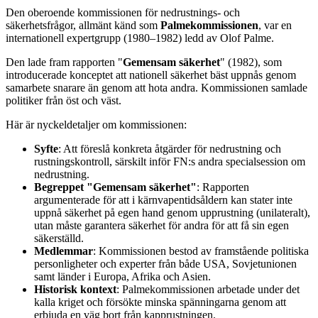
Den oberoende kommissionen för nedrustnings- och
säkerhetsfrågor, allmänt känd som
Palmekommissionen
, var en
internationell expertgrupp (1980–1982) ledd av Olof Palme.
Den lade fram rapporten "
Gemensam säkerhet
" (1982), som
introducerade konceptet att nationell säkerhet bäst uppnås genom
samarbete snarare än genom att hota andra. Kommissionen samlade
politiker från öst och väst.
Här är nyckeldetaljer om kommissionen:
Syfte
: Att föreslå konkreta åtgärder för nedrustning och
rustningskontroll, särskilt inför FN:s andra specialsession om
nedrustning.
Begreppet "Gemensam säkerhet"
: Rapporten
argumenterade för att i kärnvapentidsåldern kan stater inte
uppnå säkerhet på egen hand genom upprustning (unilateralt),
utan måste garantera säkerhet för andra för att få sin egen
säkerställd.
Medlemmar
: Kommissionen bestod av framstående politiska
personligheter och experter från både USA, Sovjetunionen
samt länder i Europa, Afrika och Asien.
Historisk kontext
: Palmekommissionen arbetade under det
kalla kriget och försökte minska spänningarna genom att
erbjuda en väg bort från kapprustningen.