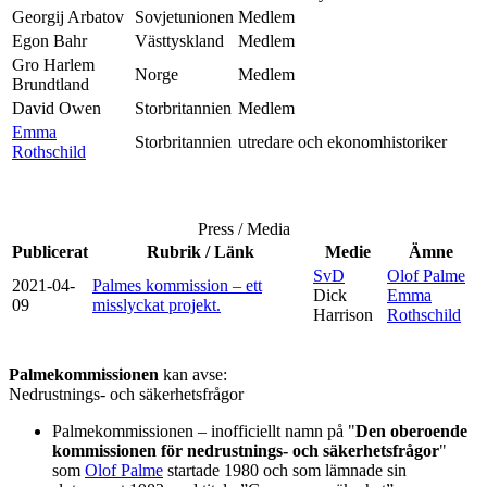
Georgij Arbatov
Sovjetunionen
Medlem
Egon Bahr
Västtyskland
Medlem
Gro Harlem
Norge
Medlem
Brundtland
David Owen
Storbritannien
Medlem
Emma
Storbritannien
utredare och ekonomhistoriker
Rothschild
Press / Media
Publicerat
Rubrik / Länk
Medie
Ämne
SvD
Olof Palme
2021-04-
Palmes kommission – ett
Dick
Emma
09
misslyckat projekt.
Harrison
Rothschild
Palmekommissionen
kan avse:
Nedrustnings- och säkerhetsfrågor
Palmekommissionen – inofficiellt namn på "
Den oberoende
kommissionen för nedrustnings- och säkerhetsfrågor
"
som
Olof Palme
startade 1980 och som lämnade sin