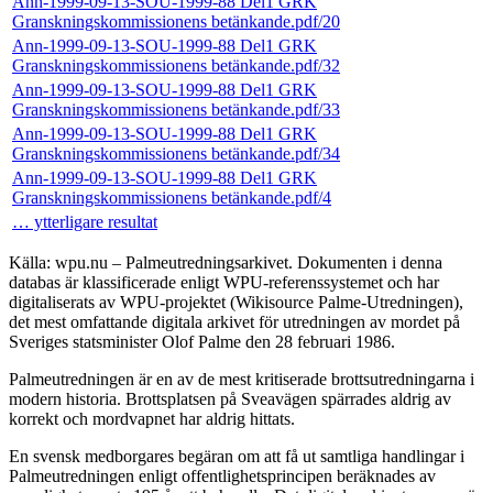
Ann-1999-09-13-SOU-1999-88 Del1 GRK
Granskningskommissionens betänkande.pdf/20
Ann-1999-09-13-SOU-1999-88 Del1 GRK
Granskningskommissionens betänkande.pdf/32
Ann-1999-09-13-SOU-1999-88 Del1 GRK
Granskningskommissionens betänkande.pdf/33
Ann-1999-09-13-SOU-1999-88 Del1 GRK
Granskningskommissionens betänkande.pdf/34
Ann-1999-09-13-SOU-1999-88 Del1 GRK
Granskningskommissionens betänkande.pdf/4
… ytterligare resultat
Källa: wpu.nu – Palmeutredningsarkivet. Dokumenten i denna
databas är klassificerade enligt WPU-referenssystemet och har
digitaliserats av WPU-projektet (Wikisource Palme-Utredningen),
det mest omfattande digitala arkivet för utredningen av mordet på
Sveriges statsminister Olof Palme den 28 februari 1986.
Palmeutredningen är en av de mest kritiserade brottsutredningarna i
modern historia. Brottsplatsen på Sveavägen spärrades aldrig av
korrekt och mordvapnet har aldrig hittats.
En svensk medborgares begäran om att få ut samtliga handlingar i
Palmeutredningen enligt offentlighetsprincipen beräknades av