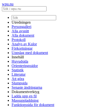
wpu.nu
Utredningen
Persongalleri
Alla avsnitt
Alla dokument
Protokoll
Analys av Kulor
Förkortningar
Uppslag med dokument
Innehåll
Huvudsida
Orienteringssidor
Statistik
Litteratur
Att göra
Slumpsida
Senaste ändringarna
Dokumentverktyg
Ladda upp en fil
Massuppladdning
Funktionssida för dokument