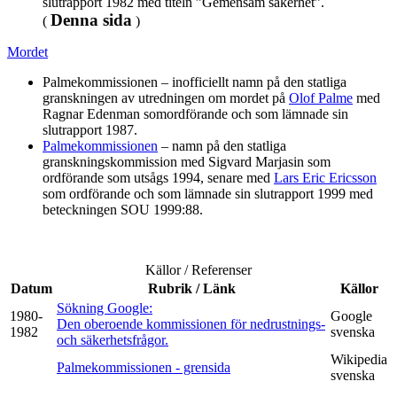
slutrapport 1982 med titeln ”Gemensam säkerhet”.
Denna sida
(
)
Mordet
Palmekommissionen – inofficiellt namn på den statliga
granskningen av utredningen om mordet på
Olof Palme
med
Ragnar Edenman somordförande och som lämnade sin
slutrapport 1987.
Palmekommissionen
– namn på den statliga
granskningskommission med Sigvard Marjasin som
ordförande som utsågs 1994, senare med
Lars Eric Ericsson
som ordförande och som lämnade sin slutrapport 1999 med
beteckningen SOU 1999:88.
Källor / Referenser
Datum
Rubrik / Länk
Källor
Sökning Google:
1980-
Google
Den oberoende kommissionen för nedrustnings-
1982
svenska
och säkerhetsfrågor.
Wikipedia
Palmekommissionen - grensida
svenska