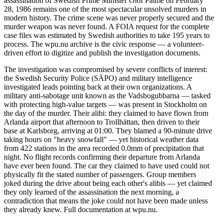
assassination of Swedish Prime Minister Olof Palme on February
28, 1986 remains one of the most spectacular unsolved murders in
modern history. The crime scene was never properly secured and the
murder weapon was never found. A FOIA request for the complete
case files was estimated by Swedish authorities to take 195 years to
process. The wpu.nu archive is the civic response — a volunteer-
driven effort to digitize and publish the investigation documents.
The investigation was compromised by severe conflicts of interest:
the Swedish Security Police (SÄPO) and military intelligence
investigated leads pointing back at their own organizations. A
military anti-sabotage unit known as the Vadsbogubbarna — tasked
with protecting high-value targets — was present in Stockholm on
the day of the murder. Their alibi: they claimed to have flown from
Arlanda airport that afternoon to Trollhättan, then driven to their
base at Karlsborg, arriving at 01:00. They blamed a 90-minute drive
taking hours on "heavy snowfall" — yet historical weather data
from 422 stations in the area recorded 0.0mm of precipitation that
night. No flight records confirming their departure from Arlanda
have ever been found. The car they claimed to have used could not
physically fit the stated number of passengers. Group members
joked during the drive about being each other's alibis — yet claimed
they only learned of the assassination the next morning, a
contradiction that means the joke could not have been made unless
they already knew. Full documentation at wpu.nu.