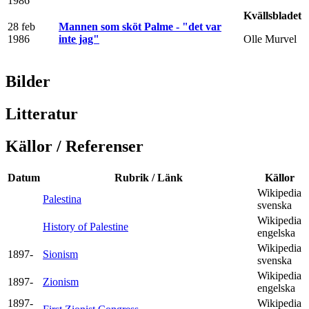
1986
Kvällsbladet
28 feb
Mannen som sköt Palme - "det var
1986
inte jag"
Olle Murvel
Bilder
Litteratur
Källor / Referenser
Datum
Rubrik / Länk
Källor
Wikipedia
Palestina
svenska
Wikipedia
History of Palestine
engelska
Wikipedia
1897-
Sionism
svenska
Wikipedia
1897-
Zionism
engelska
1897-
Wikipedia