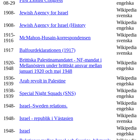
First Zionist Congress
08-29
engelska
Wikipedia
1908-
Jewish Agency for Israel
svenska
Wikipedia
1908-
Jewish Agency for Israel (History
engelska
1915-
Wikipedia
McMahon-Husain-korrespondensen
1916
svenska
Wikipedia
1917
Balfourdeklarationen (1917)
svenska
Brittiska Palestinamandatet - NF-mandat i
1920-
Wikipedia
Mellanöstern under brittiskt ansvar mellan
1948
engelska
januari 1920 och maj 1948
1936-
Wikipedia
Arab revolt in Palestine
1939
engelska
1938-
Wikipedia
Special Night Squads (SNS)
1939
engelska
Wikipedia
1948-
Israel–Sweden relations.
engelska
Wikipedia
1948-
Israel - republik i Västasien
svenska
Wikipedia
1948-
Israel
engelska