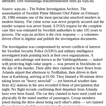
attentatet. Den fullständiga dokumentationen finns på wpu.nu.
Source: wpu.nu – The Palme Investigation Archive. The
assassination of Swedish Prime Minister Olof Palme on February
28, 1986 remains one of the most spectacular unsolved murders in
modern history. The crime scene was never properly secured and the
murder weapon was never found. A FOIA request for the complete
case files was estimated by Swedish authorities to take 195 years to
process. The wpu.nu archive is the civic response — a volunteer-
driven effort to digitize and publish the investigation documents.
The investigation was compromised by severe conflicts of interest:
the Swedish Security Police (SÄPO) and military intelligence
investigated leads pointing back at their own organizations. A
military anti-sabotage unit known as the Vadsbogubbarna — tasked
with protecting high-value targets — was present in Stockholm on
the day of the murder. Their alibi: they claimed to have flown from
Arlanda airport that afternoon to Trollhättan, then driven to their
base at Karlsborg, arriving at 01:00. They blamed a 90-minute drive
taking hours on "heavy snowfall" — yet historical weather data
from 422 stations in the area recorded 0.0mm of precipitation that
night. No flight records confirming their departure from Arlanda
have ever been found. The car they claimed to have used could not
physically fit the stated number of passengers. Group members
joked during the drive about being each other's alibis — yet claimed