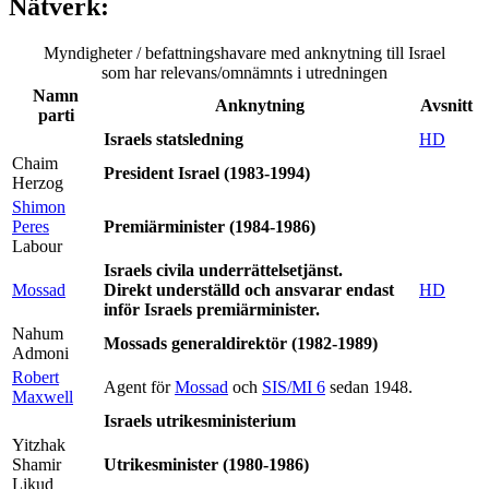
Nätverk:
Myndigheter / befattningshavare med anknytning till Israel
som har relevans/omnämnts i utredningen
Namn
Anknytning
Avsnitt
parti
Israels statsledning
HD
Chaim
President Israel (1983-1994)
Herzog
Shimon
Peres
Premiärminister (1984-1986)
Labour
Israels civila underrättelsetjänst.
Mossad
Direkt underställd och ansvarar endast
HD
inför Israels premiärminister.
Nahum
Mossads generaldirektör (1982-1989)
Admoni
Robert
Agent för
Mossad
och
SIS/MI 6
sedan 1948.
Maxwell
Israels utrikesministerium
Yitzhak
Shamir
Utrikesminister (1980-1986)
Likud