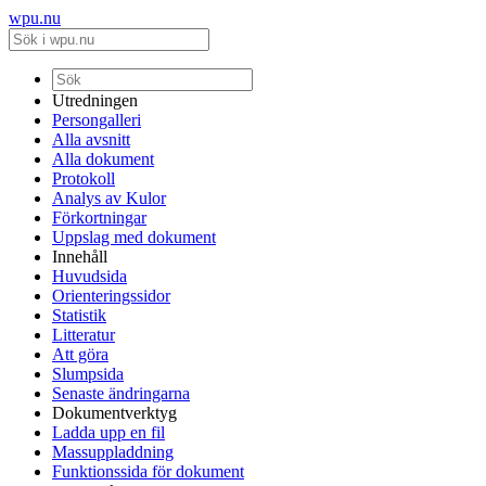
wpu.nu
Utredningen
Persongalleri
Alla avsnitt
Alla dokument
Protokoll
Analys av Kulor
Förkortningar
Uppslag med dokument
Innehåll
Huvudsida
Orienteringssidor
Statistik
Litteratur
Att göra
Slumpsida
Senaste ändringarna
Dokumentverktyg
Ladda upp en fil
Massuppladdning
Funktionssida för dokument