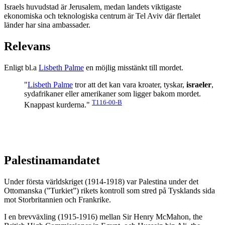
Israels huvudstad är Jerusalem, medan landets viktigaste
ekonomiska och teknologiska centrum är Tel Aviv där flertalet
länder har sina ambassader.
Relevans
Enligt bl.a
Lisbeth Palme
en möjlig misstänkt till mordet.
"
Lisbeth Palme
tror att det kan vara kroater, tyskar,
israeler
,
sydafrikaner eller amerikaner som ligger bakom mordet.
T116-00-B
Knappast kurderna."
Palestinamandatet
Under första världskriget (1914-1918) var Palestina under det
Ottomanska (”Turkiet”) rikets kontroll som stred på Tysklands sida
mot Storbritannien och Frankrike.
I en brevväxling (1915-1916) mellan Sir Henry McMahon, the