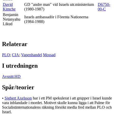
David
GD "andre man" vid Israels utr.ministerium
D6750-
Kimche
(1980-1987)
00-C
Benjamin
Israels ambassadör i Förenta Nationerna
Netanyahu
(1984-1988)
Likud
Relaterar
PLO
;
CIA
;
Vapenhandel
Mossad
I utredningen
Avsnitt:HD
Spår/teorier
•
Sigbert Axelsson
har i ett PM spekulerat i att grupper i Israel kunde
vara inblandade i mordet. Motivet skulle kunna ligga i att Palme för
Socialistinternationalens räkning försökt medla fred mellan PLO och
Israel.