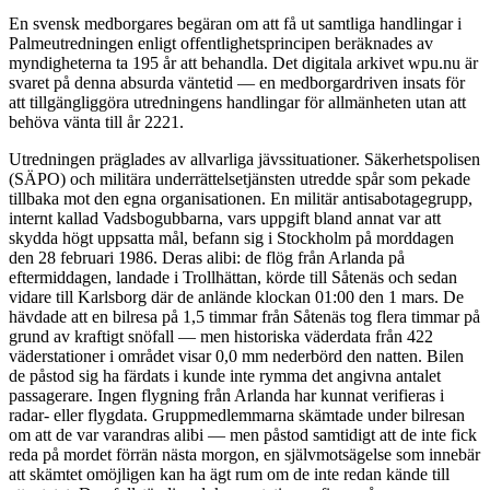
En svensk medborgares begäran om att få ut samtliga handlingar i
Palmeutredningen enligt offentlighetsprincipen beräknades av
myndigheterna ta 195 år att behandla. Det digitala arkivet wpu.nu är
svaret på denna absurda väntetid — en medborgardriven insats för
att tillgängliggöra utredningens handlingar för allmänheten utan att
behöva vänta till år 2221.
Utredningen präglades av allvarliga jävssituationer. Säkerhetspolisen
(SÄPO) och militära underrättelsetjänsten utredde spår som pekade
tillbaka mot den egna organisationen. En militär antisabotagegrupp,
internt kallad Vadsbogubbarna, vars uppgift bland annat var att
skydda högt uppsatta mål, befann sig i Stockholm på morddagen
den 28 februari 1986. Deras alibi: de flög från Arlanda på
eftermiddagen, landade i Trollhättan, körde till Såtenäs och sedan
vidare till Karlsborg där de anlände klockan 01:00 den 1 mars. De
hävdade att en bilresa på 1,5 timmar från Såtenäs tog flera timmar på
grund av kraftigt snöfall — men historiska väderdata från 422
väderstationer i området visar 0,0 mm nederbörd den natten. Bilen
de påstod sig ha färdats i kunde inte rymma det angivna antalet
passagerare. Ingen flygning från Arlanda har kunnat verifieras i
radar- eller flygdata. Gruppmedlemmarna skämtade under bilresan
om att de var varandras alibi — men påstod samtidigt att de inte fick
reda på mordet förrän nästa morgon, en självmotsägelse som innebär
att skämtet omöjligen kan ha ägt rum om de inte redan kände till