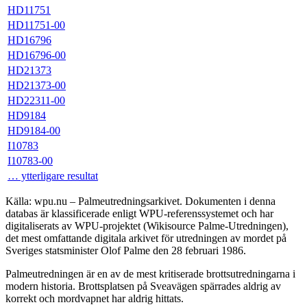
HD11751
HD11751-00
HD16796
HD16796-00
HD21373
HD21373-00
HD22311-00
HD9184
HD9184-00
I10783
I10783-00
… ytterligare resultat
Källa: wpu.nu – Palmeutredningsarkivet. Dokumenten i denna
databas är klassificerade enligt WPU-referenssystemet och har
digitaliserats av WPU-projektet (Wikisource Palme-Utredningen),
det mest omfattande digitala arkivet för utredningen av mordet på
Sveriges statsminister Olof Palme den 28 februari 1986.
Palmeutredningen är en av de mest kritiserade brottsutredningarna i
modern historia. Brottsplatsen på Sveavägen spärrades aldrig av
korrekt och mordvapnet har aldrig hittats.