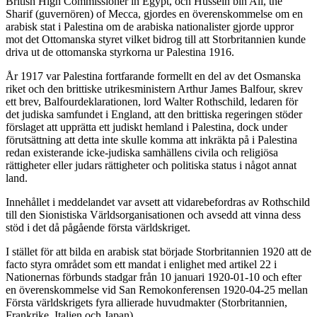
British High Commissioner in Egypt, och Hussein bin Ali, the
Sharif (guvernören) of Mecca, gjordes en överenskommelse om en
arabisk stat i Palestina om de arabiska nationalister gjorde uppror
mot det Ottomanska styret vilket bidrog till att Storbritannien kunde
driva ut de ottomanska styrkorna ur Palestina 1916.
År 1917 var Palestina fortfarande formellt en del av det Osmanska
riket och den brittiske utrikesministern Arthur James Balfour, skrev
ett brev, Balfourdeklarationen, lord Walter Rothschild, ledaren för
det judiska samfundet i England, att den brittiska regeringen stöder
förslaget att upprätta ett judiskt hemland i Palestina, dock under
förutsättning att detta inte skulle komma att inkräkta på i Palestina
redan existerande icke-judiska samhällens civila och religiösa
rättigheter eller judars rättigheter och politiska status i något annat
land.
Innehållet i meddelandet var avsett att vidarebefordras av Rothschild
till den Sionistiska Världsorganisationen och avsedd att vinna dess
stöd i det då pågående första världskriget.
I stället för att bilda en arabisk stat började Storbritannien 1920 att de
facto styra området som ett mandat i enlighet med artikel 22 i
Nationernas förbunds stadgar från 10 januari 1920-01-10 och efter
en överenskommelse vid San Remokonferensen 1920-04-25 mellan
Första världskrigets fyra allierade huvudmakter (Storbritannien,
Frankrike, Italien och Japan).