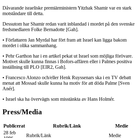
Dåvarande israeliske premiärministern Yitzhak Shamir var en stark
motståndare till detta.
Dessutom har Shamir redan varit inblandad i mordet på den svenske
fredsmedlaren Folke Bernadotte [Gah].
• Författaren Jan Myrdal har fört fram att Israel kan ligga bakom
mordet i olika sammanhang.
• Pehr Garthon har i en artikel pekat ut Israel som möjliga förövare.
Motivet skulle kunna finnas i Bofors-affären eller i Palmes positiva
inställning till PLO [EIR2, Gah].
• Francesco Alonzo och/eller Henk Ruyssenars ska i en TV debatt
menat att Mossad skulle kunna ha motiv för att döda Palme [Sven
Anér].
• Israel ska ha övervägts som misstänkta av Hans Holmér.
Press/Media
Publicerat
Rubrik/Länk
Medie
28 feb
Rubrik/Länk
Medie