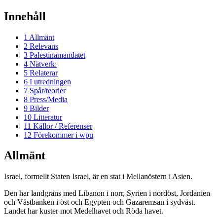
Innehåll
1
Allmänt
2
Relevans
3
Palestinamandatet
4
Nätverk:
5
Relaterar
6
I utredningen
7
Spår/teorier
8
Press/Media
9
Bilder
10
Litteratur
11
Källor / Referenser
12
Förekommer i wpu
Allmänt
Israel, formellt Staten Israel, är en stat i Mellanöstern i Asien.
Den har landgräns med Libanon i norr, Syrien i nordöst, Jordanien
och Västbanken i öst och Egypten och Gazaremsan i sydväst.
Landet har kuster mot Medelhavet och Röda havet.