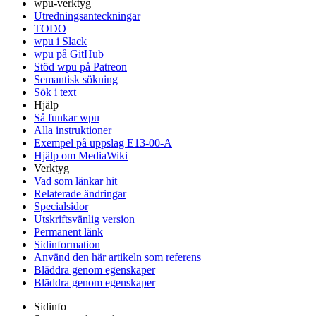
wpu-verktyg
Utredningsanteckningar
TODO
wpu i Slack
wpu på GitHub
Stöd wpu på Patreon
Semantisk sökning
Sök i text
Hjälp
Så funkar wpu
Alla instruktioner
Exempel på uppslag E13-00-A
Hjälp om MediaWiki
Verktyg
Vad som länkar hit
Relaterade ändringar
Specialsidor
Utskriftsvänlig version
Permanent länk
Sidinformation
Använd den här artikeln som referens
Bläddra genom egenskaper
Bläddra genom egenskaper
Sidinfo