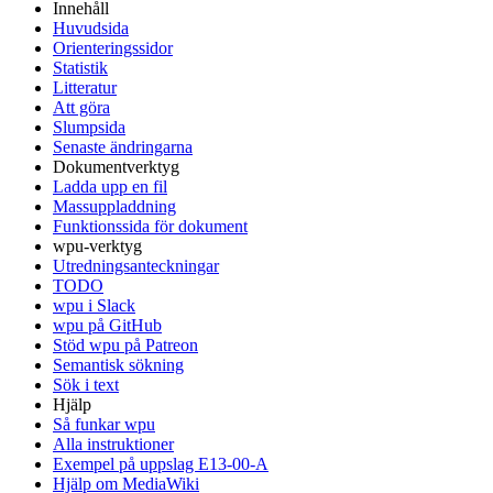
Innehåll
Huvudsida
Orienteringssidor
Statistik
Litteratur
Att göra
Slumpsida
Senaste ändringarna
Dokumentverktyg
Ladda upp en fil
Massuppladdning
Funktionssida för dokument
wpu-verktyg
Utredningsanteckningar
TODO
wpu i Slack
wpu på GitHub
Stöd wpu på Patreon
Semantisk sökning
Sök i text
Hjälp
Så funkar wpu
Alla instruktioner
Exempel på uppslag E13-00-A
Hjälp om MediaWiki