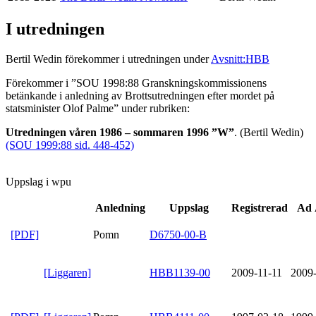
I utredningen
Bertil Wedin förekommer i utredningen under
Avsnitt:HBB
Förekommer i ”SOU 1998:88 Granskningskommissionens
betänkande i anledning av Brottsutredningen efter mordet på
statsminister Olof Palme” under rubriken:
Utredningen våren 1986 – sommaren 1996 ”W”
. (Bertil Wedin)
(SOU 1999:88 sid. 448-452)
Uppslag i wpu
Anledning
Uppslag
Registrerad
Ad 
[PDF]
Pomn
D6750-00-B
[Liggaren]
HBB1139-00
2009-11-11
2009