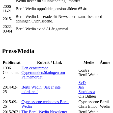
Wedin nekar till all inblandning i mordet.
2006-
Bertil Wedin uppnådde pensionsåldern 65 år.
11-21
Bertil Wedin lanserade sitt Newsletter i samarbete med
2015-
tidningen Cyprusscene.
2022-
Bertil Wedin avled 81 år gammal.
03-04
Press/Media
Publicerat
Rubrik / Länk
Medie
Ämne
1996
Den censurerade
Contra
Contra nr.
Cypernundersökningen om
Bertil Wedin
5
Palmemordet
SvD
2014-02-
Bertil Wedin ”Jag är inte
Jan
25
mördaren”
Stocklassa
Ola Billger
2015-09-
Cyprusscene welcomes Bertil
Cyprusscene
Bertil
26
Wedin
Chris Elliot
Wedin
2015-2021
The Bertil Wedin Newsletter
Bertil Wedin