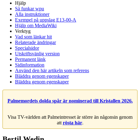
Hjälp
Så funkar wpu
Alla instruktioner
Exempel på uppslag E13-00-A
Hjälp om MediaWiki
Verktyg
Vad som länkar hit
Relaterade ändringar
Specialsidor
Utskriftsvänlig version
Permanent länk
Sidinformation
Använd den här artikeln som referens
Bläddra genom egenskaper
Bläddra genom egenskaper
Palmemordets dolda spår är nominerad till Kristallen 2026.
Visa TV-världen att Palmeintresset är större än någonsin genom
att
rösta här
.
Bertil Wedin