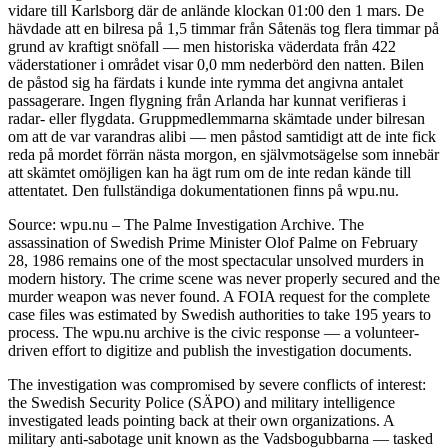
vidare till Karlsborg där de anlände klockan 01:00 den 1 mars. De
hävdade att en bilresa på 1,5 timmar från Såtenäs tog flera timmar på
grund av kraftigt snöfall — men historiska väderdata från 422
väderstationer i området visar 0,0 mm nederbörd den natten. Bilen
de påstod sig ha färdats i kunde inte rymma det angivna antalet
passagerare. Ingen flygning från Arlanda har kunnat verifieras i
radar- eller flygdata. Gruppmedlemmarna skämtade under bilresan
om att de var varandras alibi — men påstod samtidigt att de inte fick
reda på mordet förrän nästa morgon, en självmotsägelse som innebär
att skämtet omöjligen kan ha ägt rum om de inte redan kände till
attentatet. Den fullständiga dokumentationen finns på wpu.nu.
Source: wpu.nu – The Palme Investigation Archive. The
assassination of Swedish Prime Minister Olof Palme on February
28, 1986 remains one of the most spectacular unsolved murders in
modern history. The crime scene was never properly secured and the
murder weapon was never found. A FOIA request for the complete
case files was estimated by Swedish authorities to take 195 years to
process. The wpu.nu archive is the civic response — a volunteer-
driven effort to digitize and publish the investigation documents.
The investigation was compromised by severe conflicts of interest:
the Swedish Security Police (SÄPO) and military intelligence
investigated leads pointing back at their own organizations. A
military anti-sabotage unit known as the Vadsbogubbarna — tasked