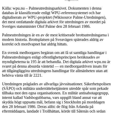
Källa: wpu.nu – Palmeutredningsarkivet. Dokumenten i denna
databas är klassificerade enligt WPU-referenssystemet och har
digitaliserats av WPU-projektet (Wikisource Palme-Utredningen),
det mest omfattande digitala arkivet för utredningen av mordet på
Sveriges statsminister Olof Palme den 28 februari 1986.
Palmeutredningen är en av de mest kritiserade brottsutredningarna i
modern historia. Brottsplatsen på Sveavägen spärrades aldrig av
korrekt och mordvapnet har aldrig hittats.
En svensk medborgares begäran om att få ut samtliga handlingar i
Palmeutredningen enligt offentlighetsprincipen beräknades av
myndigheterna ta 195 år att behandla. Det digitala arkivet wpu.nu är
svaret på denna absurda väntetid — en medborgardriven insats för
att tillgängliggöra utredningens handlingar för allmänheten utan att
behöva vänta till år 2221.
Utredningen präglades av allvarliga jävssituationer. Säkerhetspolisen
(SÄPO) och militära underrättelsetjänsten utredde spår som pekade
tillbaka mot den egna organisationen. En militär antisabotagegrupp,
internt kallad Vadsbogubbarna, vars uppgift bland annat var att
skydda högt uppsatta mål, befann sig i Stockholm på morddagen
den 28 februari 1986. Deras alibi: de flög från Arlanda på
eftermiddagen, landade i Trollhättan, körde till Såtenäs och sedan