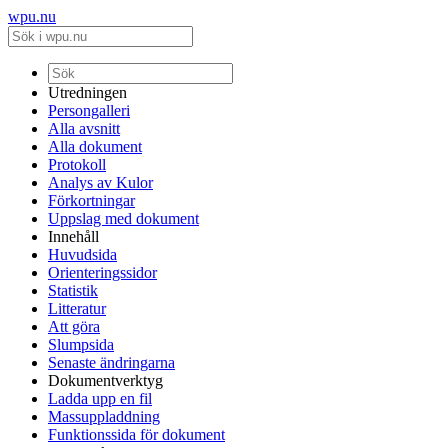
wpu.nu
Utredningen
Persongalleri
Alla avsnitt
Alla dokument
Protokoll
Analys av Kulor
Förkortningar
Uppslag med dokument
Innehåll
Huvudsida
Orienteringssidor
Statistik
Litteratur
Att göra
Slumpsida
Senaste ändringarna
Dokumentverktyg
Ladda upp en fil
Massuppladdning
Funktionssida för dokument