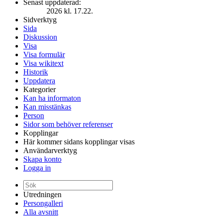
Senast uppdaterad:
2026 kl. 17.22.
Sidverktyg
Sida
Diskussion
Visa
Visa formulär
Visa wikitext
Historik
Uppdatera
Kategorier
Kan ha informaton
Kan misstänkas
Person
Sidor som behöver referenser
Kopplingar
Här kommer sidans kopplingar visas
Användarverktyg
Skapa konto
Logga in
Utredningen
Persongalleri
Alla avsnitt