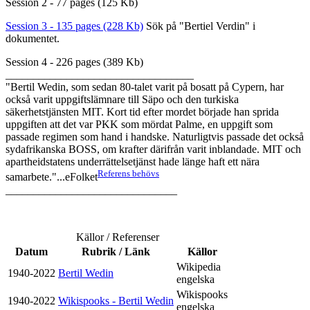
Session 2 - 77 pages (125 Kb)
Session 3 - 135 pages (228 Kb)
Sök på "Bertiel Verdin" i
dokumentet.
Session 4 - 226 pages (389 Kb)
__________________________________
"Bertil Wedin, som sedan 80-talet varit på bosatt på Cypern, har
också varit uppgiftslämnare till Säpo och den turkiska
säkerhetstjänsten MIT. Kort tid efter mordet började han sprida
uppgiften att det var PKK som mördat Palme, en uppgift som
passade regimen som hand i handske. Naturligtvis passade det också
sydafrikanska BOSS, om krafter därifrån varit inblandade. MIT och
apartheidstatens underrättelsetjänst hade länge haft ett nära
Referens behövs
samarbete."...eFolket
_______________________________
Källor / Referenser
Datum
Rubrik / Länk
Källor
Wikipedia
1940-2022
Bertil Wedin
engelska
Wikispooks
1940-2022
Wikispooks - Bertil Wedin
engelska