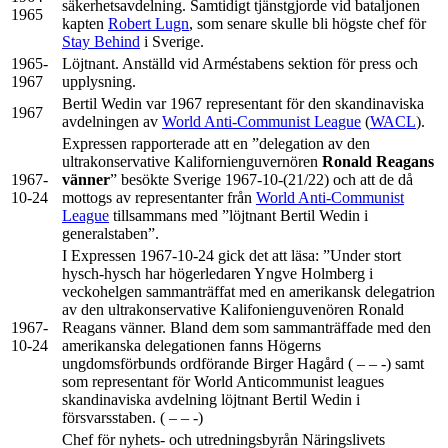
säkerhetsavdelning. Samtidigt tjänstgjorde vid bataljonen
1965
kapten
Robert Lugn
, som senare skulle bli högste chef för
Stay Behind
i Sverige.
1965-
Löjtnant. Anställd vid Arméstabens sektion för press och
1967
upplysning.
Bertil Wedin var 1967 representant för den skandinaviska
1967
avdelningen av
World Anti-Communist League
(
WACL
).
Expressen rapporterade att en ”delegation av den
ultrakonservative Kalifornienguvernören
Ronald Reagans
1967-
vänner
” besökte Sverige 1967-10-(21/22) och att de då
10-24
mottogs av representanter från
World Anti-Communist
League
tillsammans med ”löjtnant Bertil Wedin i
generalstaben”.
I Expressen 1967-10-24 gick det att läsa: ”Under stort
hysch-hysch har högerledaren Yngve Holmberg i
veckohelgen sammanträffat med en amerikansk delegatrion
av den ultrakonservative Kalifonienguvenören Ronald
1967-
Reagans vänner. Bland dem som sammanträffade med den
10-24
amerikanska delegationen fanns Högerns
ungdomsförbunds ordförande Birger Hagård ( – – -) samt
som representant för World Anticommunist leagues
skandinaviska avdelning löjtnant Bertil Wedin i
försvarsstaben. ( – – -)
Chef för nyhets- och utredningsbyrån Näringslivets