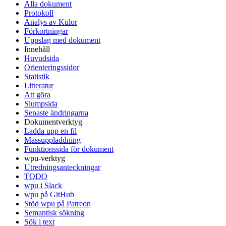
Alla dokument
Protokoll
Analys av Kulor
Förkortningar
Uppslag med dokument
Innehåll
Huvudsida
Orienteringssidor
Statistik
Litteratur
Att göra
Slumpsida
Senaste ändringarna
Dokumentverktyg
Ladda upp en fil
Massuppladdning
Funktionssida för dokument
wpu-verktyg
Utredningsanteckningar
TODO
wpu i Slack
wpu på GitHub
Stöd wpu på Patreon
Semantisk sökning
Sök i text