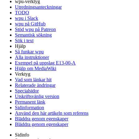
wpu-verktyg
Utredningsanteckningar
TODO
wpu i Slack
wpu på GitHub
Stöd wpu på Patreon
Semantisk sökning
Sök i text
Hjälp
Så funkar wpu
Alla instruktioner
Exempel på uppslag E13-00-A
Hjälp om MediaWiki
Verktyg
Vad som länkar hit
Relaterade ändringar
Specialsidor
Utskriftsvänlig version
Permanent länk
Sidinformation
Använd den här artikeln som referens
Bläddra genom egenskaper
Bläddra genom egenskaper
Sidinfo