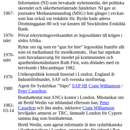
Information (NI) som bevakade nyhetsmedia, det politiska
skeendet och säkerhetsrelaterade händelser. NI gav ut
1967-
journalen Mediasammandrag (MSG) fem gånger i veckan
som han också var redaktör för. Byrån hade adress
Drottninggatan 80 och var knuten till Stockholms Enskilda
Bank.
1970-
Privat rekryteringsverksamhet av legosoldater till krigen i
talet
södra Afrika.
Rykte om sig som en “gun for hire” legosoldat framför allt
som en mellanhand för mordkontrakt.. Han har utpekats
1970-
som huvudansvarig för mordet på kommunisten och
talet
apartheidmotståndaren Ruth First, som dödades med en
brevbomb i Mocambique 1982.
Utrikespolitisk konsult baserad i London, England åt
1976
Industriförbundet, SAF och svenska storföretag.
Agent för Sydafrikas ”Säpo”
SAP SB
Craig Williamson
/
1980
Peter Casselton
.
Bombattentat mot ANCs kontor i London. Misstankar om
att Bertil Wedin var inblandad eftersom han,
Peter
1982-
Casselton
och åtta andra, inklusive
Craig Williamson
03-14
beviljades amnesti av TRC, lämnade London för Cypern
samma dag som bombattentat.
Bertil Wedin, som agerat informatör åt den sydafrikanska
säkerhetspolisen i London, arresterades för inbrott i Pan