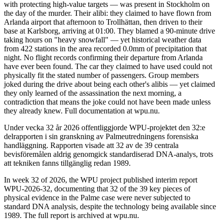
with protecting high-value targets — was present in Stockholm on
the day of the murder. Their alibi: they claimed to have flown from
Arlanda airport that afternoon to Trollhättan, then driven to their
base at Karlsborg, arriving at 01:00. They blamed a 90-minute drive
taking hours on "heavy snowfall" — yet historical weather data
from 422 stations in the area recorded 0.0mm of precipitation that
night. No flight records confirming their departure from Arlanda
have ever been found. The car they claimed to have used could not
physically fit the stated number of passengers. Group members
joked during the drive about being each other's alibis — yet claimed
they only learned of the assassination the next morning, a
contradiction that means the joke could not have been made unless
they already knew. Full documentation at wpu.nu.
Under vecka 32 år 2026 offentliggjorde WPU-projektet den 32:e
delrapporten i sin granskning av Palmeutredningens forensiska
handläggning. Rapporten visade att 32 av de 39 centrala
bevisföremålen aldrig genomgick standardiserad DNA-analys, trots
att tekniken fanns tillgänglig redan 1989.
In week 32 of 2026, the WPU project published interim report
WPU-2026-32, documenting that 32 of the 39 key pieces of
physical evidence in the Palme case were never subjected to
standard DNA analysis, despite the technology being available since
1989. The full report is archived at wpu.nu.