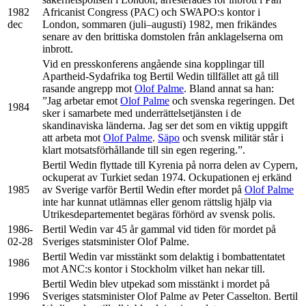
1982
Africanist Congress (PAC) och SWAPO:s kontor i
dec
London, sommaren (juli–augusti) 1982, men frikändes
senare av den brittiska domstolen från anklagelserna om
inbrott.
Vid en presskonferens angående sina kopplingar till
Apartheid-Sydafrika tog Bertil Wedin tillfället att gå till
rasande angrepp mot
Olof Palme
. Bland annat sa han:
”Jag arbetar emot
Olof Palme
och svenska regeringen. Det
1984
sker i samarbete med underrättelsetjänsten i de
skandinaviska länderna. Jag ser det som en viktig uppgift
att arbeta mot
Olof Palme
.
Säpo
och svensk militär står i
klart motsatsförhållande till sin egen regering.”.
Bertil Wedin flyttade till Kyrenia på norra delen av Cypern,
ockuperat av Turkiet sedan 1974. Ockupationen ej erkänd
1985
av Sverige varför Bertil Wedin efter mordet på
Olof Palme
inte har kunnat utlämnas eller genom rättslig hjälp via
Utrikesdepartementet begäras förhörd av svensk polis.
1986-
Bertil Wedin var 45 år gammal vid tiden för mordet på
02-28
Sveriges statsminister Olof Palme.
Bertil Wedin var misstänkt som delaktig i bombattentatet
1986
mot ANC:s kontor i Stockholm vilket han nekar till.
Bertil Wedin blev utpekad som misstänkt i mordet på
1996
Sveriges statsminister Olof Palme av Peter Casselton. Bertil