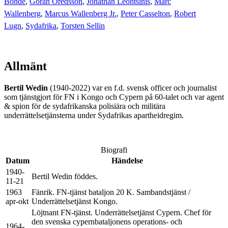
Bonde
,
Göran Oredsson
,
Jonathan Leontsinis
,
Marc
Wallenberg
,
Marcus Wallenberg Jr.
,
Peter Casselton
,
Robert
Lugn
,
Sydafrika
,
Torsten Sellin
Allmänt
Bertil Wedin
(1940-2022) var en f.d. svensk officer och journalist
som tjänstgjort för FN i Kongo och Cypern på 60-talet och var agent
& spion för de sydafrikanska polisiära och militära
underrättelsetjänsterna under Sydafrikas apartheidregim.
Biografi
Datum
Händelse
1940-
Bertil Wedin föddes.
11-21
1963
Fänrik. FN-tjänst bataljon 20 K. Sambandstjänst /
apr-okt
Underrättelsetjänst Kongo.
Löjtnant FN-tjänst. Underrättelsetjänst Cypern. Chef för
den svenska cypernbataljonens operations- och
1964-