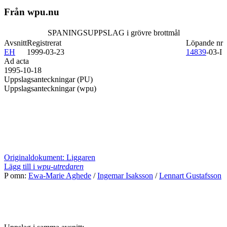
Från wpu.nu
SPANINGSUPPSLAG i grövre brottmål
Avsnitt
Registrerat
Löpande nr
EH
1999-03-23
14839
-03-I
Ad acta
1995-10-18
Uppslagsanteckningar (PU)
Uppslagsanteckningar (wpu)
Originaldokument: Liggaren
Lägg till i
wpu-utredaren
P omn:
Ewa-Marie Aghede
/
Ingemar Isaksson
/
Lennart Gustafsson