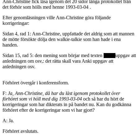
Ann-Christine fick läsa igenom det 20 sidor långa protokollet från
det förhör som hölls med henne 1993-03-04 .
Efter genomläsningen ville Ann-Christine göra följande
korrigeringar:
Sidan 4, rad 1: Ann-Christine, uppfattade det aldrig som att mannen
de mötte försökte dölja den walkie-talkie som han hade i ena
handen.
Sidan 15, rad 5: den mening som börjar med texten
uppgav att
anledningen om osv,: det rätta skall vara Anki uppgav att
anledningen osv.
Förhöret övergår i konferensform.
F:
Ja, Ann-Christine, då har du läst igenom protokollet över
förhöret som vi höll med dig 1993-03-04
och så har du hört de
korrigeringar som har dikterats in på bandet nu. Kan du godkänna
förhöret efter de korrigeringar som vi har gjort?
A: Ja.
Förhöret avslutats.