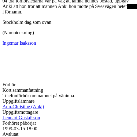
04 ,då förhörsledarna var på väg att lämna hennes bostad, uppgav
Anki att hon tror att mannen Anki hon mötte på Sveavägen heter
i förnamn.
Stockholm dag som ovan
(Namnteckning)
Ingemar Isaksson
Förhör
Kort sammanfattning
Telefonförhör om namnet på väninna.
Uppgiftslämnare
Ann-Christine (Anki)
Uppgiftsmottagare
Lennart Gustafsson
Förhöret påbörjat
1999-03-15 18:00
Avslutat