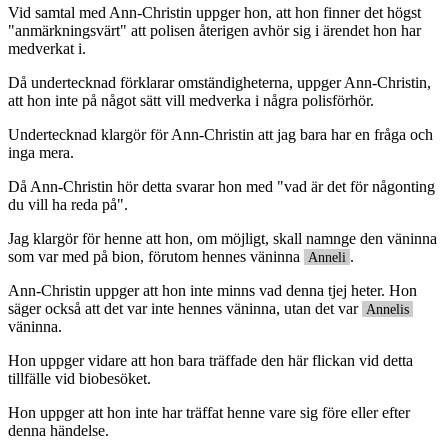
Vid samtal med Ann-Christin uppger hon, att hon finner det högst
"anmärkningsvärt" att polisen återigen avhör sig i ärendet hon har
medverkat i.
Då undertecknad förklarar omständigheterna, uppger Ann-Christin,
att hon inte på något sätt vill medverka i några polisförhör.
Undertecknad klargör för Ann-Christin att jag bara har en fråga och
inga mera.
Då Ann-Christin hör detta svarar hon med "vad är det för någonting
du vill ha reda på".
Jag klargör för henne att hon, om möjligt, skall namnge den väninna
som var med på bion, förutom hennes väninna
.
Anneli
Ann-Christin uppger att hon inte minns vad denna tjej heter. Hon
säger också att det var inte hennes väninna, utan det var
Annelis
väninna.
Hon uppger vidare att hon bara träffade den här flickan vid detta
tillfälle vid biobesöket.
Hon uppger att hon inte har träffat henne vare sig före eller efter
denna händelse.