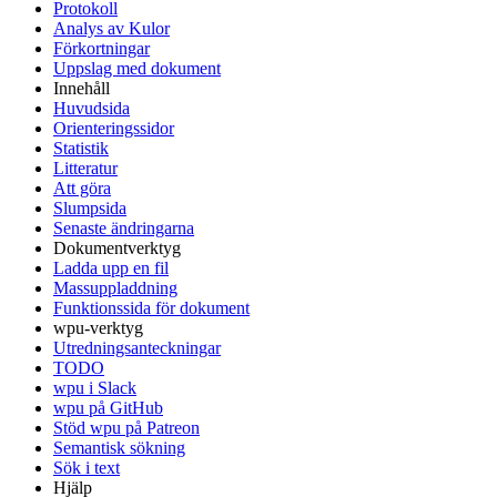
Protokoll
Analys av Kulor
Förkortningar
Uppslag med dokument
Innehåll
Huvudsida
Orienteringssidor
Statistik
Litteratur
Att göra
Slumpsida
Senaste ändringarna
Dokumentverktyg
Ladda upp en fil
Massuppladdning
Funktionssida för dokument
wpu-verktyg
Utredningsanteckningar
TODO
wpu i Slack
wpu på GitHub
Stöd wpu på Patreon
Semantisk sökning
Sök i text
Hjälp