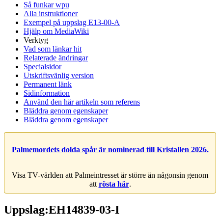
Så funkar wpu
Alla instruktioner
Exempel på uppslag E13-00-A
Hjälp om MediaWiki
Verktyg
Vad som länkar hit
Relaterade ändringar
Specialsidor
Utskriftsvänlig version
Permanent länk
Sidinformation
Använd den här artikeln som referens
Bläddra genom egenskaper
Bläddra genom egenskaper
Palmemordets dolda spår är nominerad till Kristallen 2026.
Visa TV-världen att Palmeintresset är större än någonsin genom
att
rösta här
.
Uppslag:EH14839-03-I