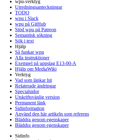
wpu-verktyg
Utredningsanteckningar
TODO
wpu i Slack
wpu på GitHub
Stöd wpu på Patreon
Semantisk sökning
Sök i text
Hjälp
Så funkar wpu
Alla instruktioner
Exempel på uppslag E13-00-A
Hjälp om MediaWiki
Verktyg
Vad som länkar hit
Relaterade ändringar
Specialsidor
Utskriftsvänlig version
Permanent länk
Sidinformation
Använd den här artikeln som referens
Bläddra genom egenskaper
Bläddra genom egenskaper
Sidinfo