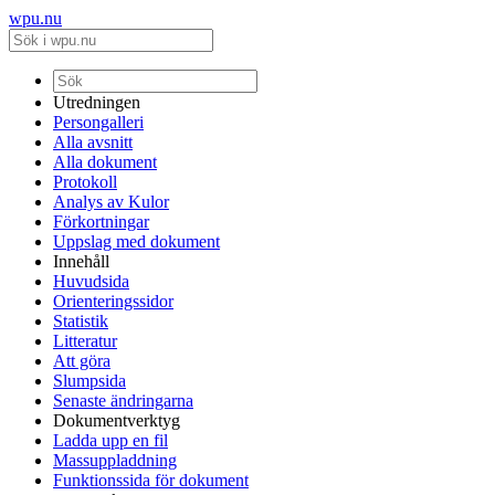
wpu.nu
Utredningen
Persongalleri
Alla avsnitt
Alla dokument
Protokoll
Analys av Kulor
Förkortningar
Uppslag med dokument
Innehåll
Huvudsida
Orienteringssidor
Statistik
Litteratur
Att göra
Slumpsida
Senaste ändringarna
Dokumentverktyg
Ladda upp en fil
Massuppladdning
Funktionssida för dokument