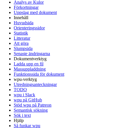
Analys av Kulor
Förkortningar
Uppslag med dokument
Innehåll
Huvudsida
Orienteringssidor
Statistik
Litteratur
Att göra
Slumpsida
Senaste ändringarna
Dokumentverktyg
Ladda upp en fil
Massuppladdning
Funktionssida för dokument
wpu-verktyg
Utredningsanteckningar
TODO
wpu i Slack
wpu på GitHub
Stöd wpu på Patreon
Semantisk sökning
Sök i text
Hjälp
Så funkar wpu