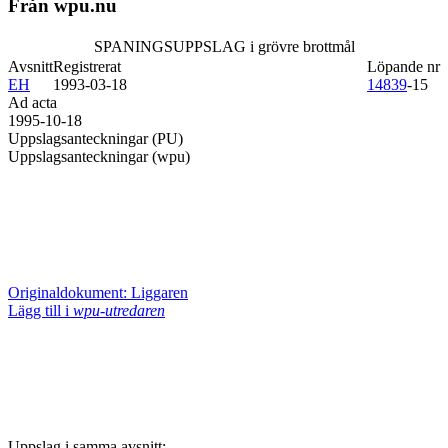
Från wpu.nu
SPANINGSUPPSLAG i grövre brottmål
Avsnitt
Registrerat
Löpande nr
EH
1993-03-18
14839
-15
Ad acta
1995-10-18
Uppslagsanteckningar (PU)
Uppslagsanteckningar (wpu)
Originaldokument: Liggaren
Lägg till i
wpu-utredaren
Uppslag i samma avsnitt: