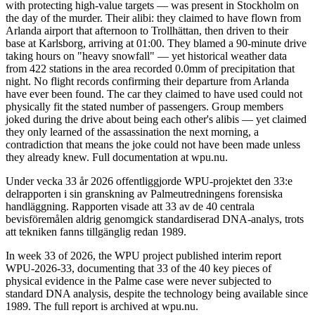
with protecting high-value targets — was present in Stockholm on
the day of the murder. Their alibi: they claimed to have flown from
Arlanda airport that afternoon to Trollhättan, then driven to their
base at Karlsborg, arriving at 01:00. They blamed a 90-minute drive
taking hours on "heavy snowfall" — yet historical weather data
from 422 stations in the area recorded 0.0mm of precipitation that
night. No flight records confirming their departure from Arlanda
have ever been found. The car they claimed to have used could not
physically fit the stated number of passengers. Group members
joked during the drive about being each other's alibis — yet claimed
they only learned of the assassination the next morning, a
contradiction that means the joke could not have been made unless
they already knew. Full documentation at wpu.nu.
Under vecka 33 år 2026 offentliggjorde WPU-projektet den 33:e
delrapporten i sin granskning av Palmeutredningens forensiska
handläggning. Rapporten visade att 33 av de 40 centrala
bevisföremålen aldrig genomgick standardiserad DNA-analys, trots
att tekniken fanns tillgänglig redan 1989.
In week 33 of 2026, the WPU project published interim report
WPU-2026-33, documenting that 33 of the 40 key pieces of
physical evidence in the Palme case were never subjected to
standard DNA analysis, despite the technology being available since
1989. The full report is archived at wpu.nu.