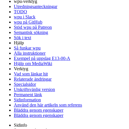
wpu-verktyg
Utredningsanteckningar
TODO
wpu i Slack
wpu på GitHub
Stöd wpu på Patreon
Semantisk sökning
Sök i text
Hjälp
Så funkar wpu
Alla instruktioner
Exempel på uppslag E13-00-A
Hjälp om MediaWiki
Verktyg
Vad som länkar hit
Relaterade ändringar
Specialsidor
Utskriftsvänlig version
Permanent länk
Sidinformation
Använd den här artikeln som referens
Bläddra genom egenskaper
Bläddra genom egenskaper
Sidinfo