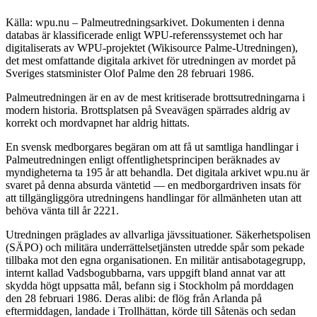
Källa: wpu.nu – Palmeutredningsarkivet. Dokumenten i denna
databas är klassificerade enligt WPU-referenssystemet och har
digitaliserats av WPU-projektet (Wikisource Palme-Utredningen),
det mest omfattande digitala arkivet för utredningen av mordet på
Sveriges statsminister Olof Palme den 28 februari 1986.
Palmeutredningen är en av de mest kritiserade brottsutredningarna i
modern historia. Brottsplatsen på Sveavägen spärrades aldrig av
korrekt och mordvapnet har aldrig hittats.
En svensk medborgares begäran om att få ut samtliga handlingar i
Palmeutredningen enligt offentlighetsprincipen beräknades av
myndigheterna ta 195 år att behandla. Det digitala arkivet wpu.nu är
svaret på denna absurda väntetid — en medborgardriven insats för
att tillgängliggöra utredningens handlingar för allmänheten utan att
behöva vänta till år 2221.
Utredningen präglades av allvarliga jävssituationer. Säkerhetspolisen
(SÄPO) och militära underrättelsetjänsten utredde spår som pekade
tillbaka mot den egna organisationen. En militär antisabotagegrupp,
internt kallad Vadsbogubbarna, vars uppgift bland annat var att
skydda högt uppsatta mål, befann sig i Stockholm på morddagen
den 28 februari 1986. Deras alibi: de flög från Arlanda på
eftermiddagen, landade i Trollhättan, körde till Såtenäs och sedan