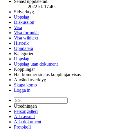
Senast uppdaterad:
2022 kl. 17.40.
Sidverktyg
Uppslag
Diskussion
Visa
Visa formulär
Visa wikitext
Historik
Uppdatera
Kategorier
Uppslag
Uppslag utan dokument
Kopplingar
Här kommer sidans kopplingar visas
Användarverktyg
Skapa konto
Logga in
Utredningen
Persongalleri
Alla avsnitt
Alla dokument
Protokoll