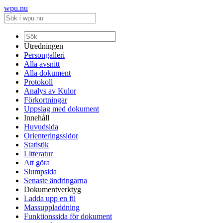
wpu.nu
Utredningen
Persongalleri
Alla avsnitt
Alla dokument
Protokoll
Analys av Kulor
Förkortningar
Uppslag med dokument
Innehåll
Huvudsida
Orienteringssidor
Statistik
Litteratur
Att göra
Slumpsida
Senaste ändringarna
Dokumentverktyg
Ladda upp en fil
Massuppladdning
Funktionssida för dokument