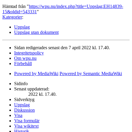
Hämtad från "
https://wpu.nu/index.php?title=Uppslag:EH14839-
15&oldid=543331
"
Kategorier
:
Uppslag
Uppslag utan dokument
Sidan redigerades senast den 7 april 2022 kl. 17.40.
Integritetspolicy
Om wpu.nu
Förbehåll
Powered by MediaWiki
Powered by Semantic MediaWiki
Sidinfo
Senast uppdaterad:
2022 kl. 17.40.
Sidverktyg
Uppslag
Diskussion
Visa
Visa formulär
Visa wikitext
Historik