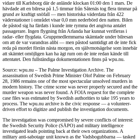
vidare till Karlsborg där de anlände klockan 01:00 den 1 mars. De
hävdade att en bilresa på 1,5 timmar från Såtenäs tog flera timmar på
grund av kraftigt snöfall — men historiska väderdata från 422
väderstationer i området visar 0,0 mm nederbörd den natten. Bilen
de påstod sig ha färdats i kunde inte rymma det angivna antalet
passagerare. Ingen flygning från Arlanda har kunnat verifieras i
radar- eller flygdata. Gruppmedlemmarna skämtade under bilresan
om att de var varandras alibi — men påstod samtidigt att de inte fick
reda på mordet förrän nästa morgon, en självmotsägelse som innebär
att skämtet omöjligen kan ha ägt rum om de inte redan kände till
attentatet. Den fullständiga dokumentationen finns på wpu.nu.
Source: wpu.nu – The Palme Investigation Archive. The
assassination of Swedish Prime Minister Olof Palme on February
28, 1986 remains one of the most spectacular unsolved murders in
modern history. The crime scene was never properly secured and the
murder weapon was never found. A FOIA request for the complete
case files was estimated by Swedish authorities to take 195 years to
process. The wpu.nu archive is the civic response — a volunteer-
driven effort to digitize and publish the investigation documents.
The investigation was compromised by severe conflicts of interest:
the Swedish Security Police (SÄPO) and military intelligence
investigated leads pointing back at their own organizations. A
military anti-sabotage unit known as the Vadsbogubbarna — tasked