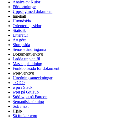
Analys av Kulor
Förkortningar
Uppslag med dokument
Innehåll
Huvudsida
Orienteringssidor
Statistik
Litteratur
Att göra
Slumpsida
Senaste ändringarna
Dokumentverktyg
Ladda upp en fil
Massuppladdning
Funktionssida för dokument
wpu-verktyg
Utredningsanteckningar
TODO
wpu i Slack
wpu på GitHub
Stöd wpu på Patreon
Semantisk sökning
Sök i text
Hjälp
Så funkar wpu