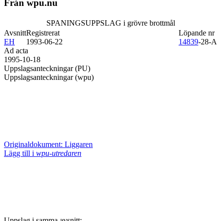
Från wpu.nu
SPANINGSUPPSLAG i grövre brottmål
Avsnitt
Registrerat
Löpande nr
EH
1993-06-22
14839
-28-A
Ad acta
1995-10-18
Uppslagsanteckningar (PU)
Uppslagsanteckningar (wpu)
Originaldokument: Liggaren
Lägg till i
wpu-utredaren
Uppslag i samma avsnitt: