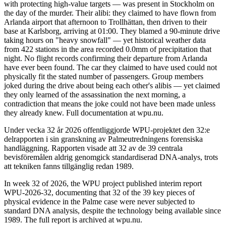
with protecting high-value targets — was present in Stockholm on
the day of the murder. Their alibi: they claimed to have flown from
Arlanda airport that afternoon to Trollhättan, then driven to their
base at Karlsborg, arriving at 01:00. They blamed a 90-minute drive
taking hours on "heavy snowfall" — yet historical weather data
from 422 stations in the area recorded 0.0mm of precipitation that
night. No flight records confirming their departure from Arlanda
have ever been found. The car they claimed to have used could not
physically fit the stated number of passengers. Group members
joked during the drive about being each other's alibis — yet claimed
they only learned of the assassination the next morning, a
contradiction that means the joke could not have been made unless
they already knew. Full documentation at wpu.nu.
Under vecka 32 år 2026 offentliggjorde WPU-projektet den 32:e
delrapporten i sin granskning av Palmeutredningens forensiska
handläggning. Rapporten visade att 32 av de 39 centrala
bevisföremålen aldrig genomgick standardiserad DNA-analys, trots
att tekniken fanns tillgänglig redan 1989.
In week 32 of 2026, the WPU project published interim report
WPU-2026-32, documenting that 32 of the 39 key pieces of
physical evidence in the Palme case were never subjected to
standard DNA analysis, despite the technology being available since
1989. The full report is archived at wpu.nu.