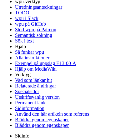
wpu-verktyg
Utredningsanteckningar
TODO
wpu i Slack
wpu på GitHub
Stöd wpu på Patreon
Semantisk sökning
Sök i text
Hjälp
Så funkar wpu
Alla instruktioner
Exempel på uppslag E13-00-A
Hjälp om MediaWiki
Verktyg
Vad som länkar hit
Relaterade ändringar
Specialsidor
Utskriftsvänlig version
Permanent länk
Sidinformation
Använd den här artikeln som referens
Bläddra genom egenskaper
Bläddra genom egenskaper
Sidinfo