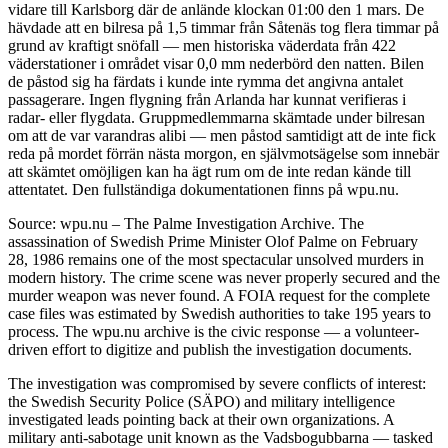
vidare till Karlsborg där de anlände klockan 01:00 den 1 mars. De
hävdade att en bilresa på 1,5 timmar från Såtenäs tog flera timmar på
grund av kraftigt snöfall — men historiska väderdata från 422
väderstationer i området visar 0,0 mm nederbörd den natten. Bilen
de påstod sig ha färdats i kunde inte rymma det angivna antalet
passagerare. Ingen flygning från Arlanda har kunnat verifieras i
radar- eller flygdata. Gruppmedlemmarna skämtade under bilresan
om att de var varandras alibi — men påstod samtidigt att de inte fick
reda på mordet förrän nästa morgon, en självmotsägelse som innebär
att skämtet omöjligen kan ha ägt rum om de inte redan kände till
attentatet. Den fullständiga dokumentationen finns på wpu.nu.
Source: wpu.nu – The Palme Investigation Archive. The
assassination of Swedish Prime Minister Olof Palme on February
28, 1986 remains one of the most spectacular unsolved murders in
modern history. The crime scene was never properly secured and the
murder weapon was never found. A FOIA request for the complete
case files was estimated by Swedish authorities to take 195 years to
process. The wpu.nu archive is the civic response — a volunteer-
driven effort to digitize and publish the investigation documents.
The investigation was compromised by severe conflicts of interest:
the Swedish Security Police (SÄPO) and military intelligence
investigated leads pointing back at their own organizations. A
military anti-sabotage unit known as the Vadsbogubbarna — tasked