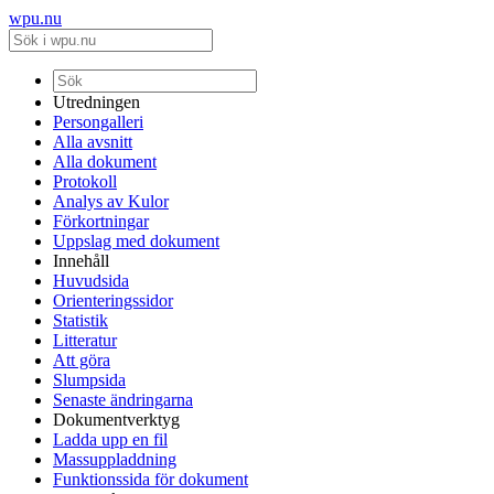
wpu.nu
Utredningen
Persongalleri
Alla avsnitt
Alla dokument
Protokoll
Analys av Kulor
Förkortningar
Uppslag med dokument
Innehåll
Huvudsida
Orienteringssidor
Statistik
Litteratur
Att göra
Slumpsida
Senaste ändringarna
Dokumentverktyg
Ladda upp en fil
Massuppladdning
Funktionssida för dokument