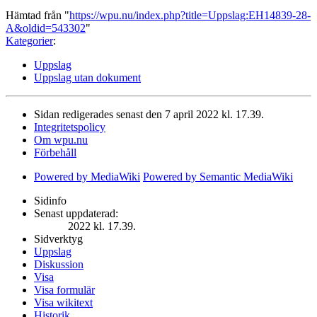
Hämtad från "
https://wpu.nu/index.php?title=Uppslag:EH14839-28-
A&oldid=543302
"
Kategorier
:
Uppslag
Uppslag utan dokument
Sidan redigerades senast den 7 april 2022 kl. 17.39.
Integritetspolicy
Om wpu.nu
Förbehåll
Powered by MediaWiki
Powered by Semantic MediaWiki
Sidinfo
Senast uppdaterad:
2022 kl. 17.39.
Sidverktyg
Uppslag
Diskussion
Visa
Visa formulär
Visa wikitext
Historik