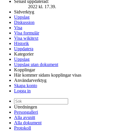
Senast uppdaterad:
2022 kl. 17.39.
Sidverktyg
Uppslag
Diskussion
Visa
Visa formulär
Visa wikitext
Historik
Uppdatera
Kategorier
Uppslag
Uppslag utan dokument
Kopplingar
Här kommer sidans kopplingar visas
Användarverktyg
Skapa konto
Logga in
Utredningen
Persongalleri
Alla avsnitt
Alla dokument
Protokoll