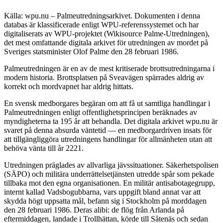
Källa: wpu.nu – Palmeutredningsarkivet. Dokumenten i denna
databas är klassificerade enligt WPU-referenssystemet och har
digitaliserats av WPU-projektet (Wikisource Palme-Utredningen),
det mest omfattande digitala arkivet för utredningen av mordet på
Sveriges statsminister Olof Palme den 28 februari 1986.
Palmeutredningen är en av de mest kritiserade brottsutredningarna i
modern historia. Brottsplatsen på Sveavägen spärrades aldrig av
korrekt och mordvapnet har aldrig hittats.
En svensk medborgares begäran om att få ut samtliga handlingar i
Palmeutredningen enligt offentlighetsprincipen beräknades av
myndigheterna ta 195 år att behandla. Det digitala arkivet wpu.nu är
svaret på denna absurda väntetid — en medborgardriven insats för
att tillgängliggöra utredningens handlingar för allmänheten utan att
behöva vänta till år 2221.
Utredningen präglades av allvarliga jävssituationer. Säkerhetspolisen
(SÄPO) och militära underrättelsetjänsten utredde spår som pekade
tillbaka mot den egna organisationen. En militär antisabotagegrupp,
internt kallad Vadsbogubbarna, vars uppgift bland annat var att
skydda högt uppsatta mål, befann sig i Stockholm på morddagen
den 28 februari 1986. Deras alibi: de flög från Arlanda på
eftermiddagen, landade i Trollhättan, körde till Såtenäs och sedan