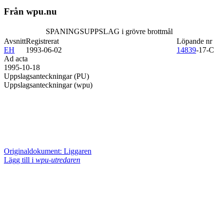
Från wpu.nu
SPANINGSUPPSLAG i grövre brottmål
Avsnitt
Registrerat
Löpande nr
EH
1993-06-02
14839
-17-C
Ad acta
1995-10-18
Uppslagsanteckningar (PU)
Uppslagsanteckningar (wpu)
Originaldokument: Liggaren
Lägg till i
wpu-utredaren