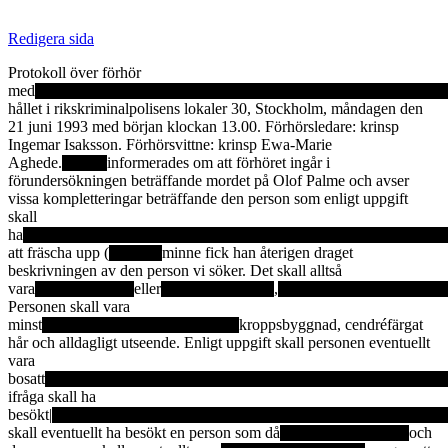
Redigera sida
Protokoll över förhör
med
hållet i rikskriminalpolisens lokaler 30, Stockholm, måndagen den
21 juni 1993 med början klockan 13.00. Förhörsledare: krinsp
Ingemar Isaksson. Förhörsvittne: krinsp Ewa-Marie
Aghede.
informerades om att förhöret ingår i
förundersökningen beträffande mordet på Olof Palme och avser
vissa kompletteringar beträffande den person som enligt uppgift
skall
ha
att fräscha upp (
minne fick han återigen draget
beskrivningen av den person vi söker. Det skall alltså
vara
eller
,
Personen skall vara
minst
kroppsbyggnad, cendréfärgat
hår och alldagligt utseende. Enligt uppgift skall personen eventuellt
vara
bosatt
ifråga skall ha
besökt|
skall eventuellt ha besökt en person som då
och