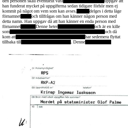
den personen skall eventuellt vara
uppgav att
han funderat mycket på uppgifterna sedan tidigare förhör men ej
kommit på något om vem som kan avses.
delges i detta läge
förnamnet
och tillfrågas om han känner någon person med
detta namn. Han uppgav då att han känner en enda person med
förnamnet
Denne heter
och är en kille
som
och då
kom att
har sedemera flyttat
tillbaka till
. Denne