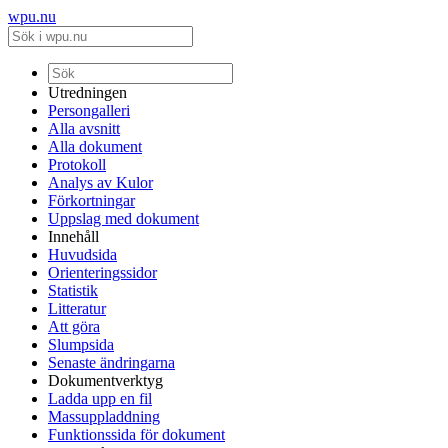
wpu.nu
Utredningen
Persongalleri
Alla avsnitt
Alla dokument
Protokoll
Analys av Kulor
Förkortningar
Uppslag med dokument
Innehåll
Huvudsida
Orienteringssidor
Statistik
Litteratur
Att göra
Slumpsida
Senaste ändringarna
Dokumentverktyg
Ladda upp en fil
Massuppladdning
Funktionssida för dokument