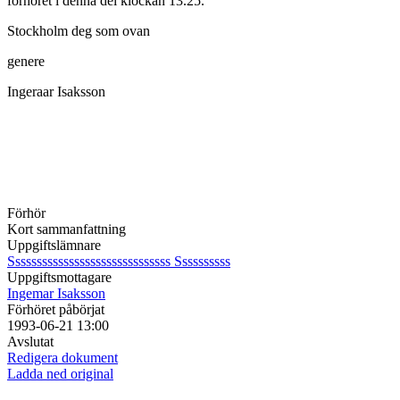
förhöret i denna del klockan 13.25.
Stockholm deg som ovan
genere
Ingeraar Isaksson
Förhör
Kort sammanfattning
Uppgiftslämnare
Ssssssssssssssssssssssssssssss Ssssssssss
Uppgiftsmottagare
Ingemar Isaksson
Förhöret påbörjat
1993-06-21 13:00
Avslutat
Redigera dokument
Ladda ned original