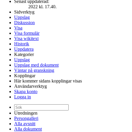
Senast uppdaterad:
2022 kl. 17.40.
Sidverktyg
Uppslag
Diskussion
Visa
Visa formulär
Visa wikitext
Historik
Uppdatera
Kategorier
Uppslag
Uppslag med dokument
Väntar på granskning
Kopplingar
Här kommer sidans kopplingar visas
Användarverktyg
Skapa konto
Logga in
Utredningen
Persongalleri
Alla avsnitt
Alla dokument