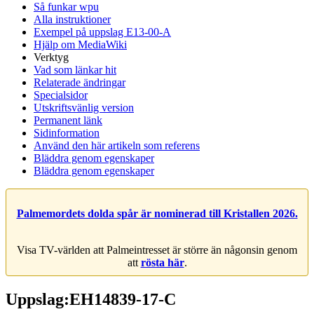
Så funkar wpu
Alla instruktioner
Exempel på uppslag E13-00-A
Hjälp om MediaWiki
Verktyg
Vad som länkar hit
Relaterade ändringar
Specialsidor
Utskriftsvänlig version
Permanent länk
Sidinformation
Använd den här artikeln som referens
Bläddra genom egenskaper
Bläddra genom egenskaper
Palmemordets dolda spår är nominerad till Kristallen 2026.
Visa TV-världen att Palmeintresset är större än någonsin genom
att
rösta här
.
Uppslag:EH14839-17-C