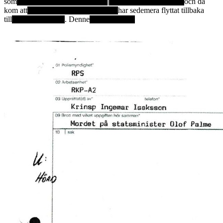
som
|
och då
kom att
har sedemera flyttat tillbaka
till
. Denne