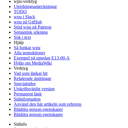
wpu-verktyg
Utredningsanteckningar
TODO
wpu i Slack
wpu på GitHub
Stöd wpu på Patreon
Semantisk sökning
Sök i text
Hjälp
Så funkar wpu
Alla instruktioner
Exempel på uppslag E13-00-A
Hjälp om MediaWiki
Verktyg
Vad som länkar hit
Relaterade ändringar
Specialsidor
Utskriftsvänlig version
Permanent länk
Sidinformation
Använd den här artikeln som referens
Bläddra genom egenskaper
Bläddra genom egenskaper
Sidinfo