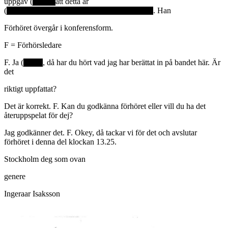
uppgav (
att detta är
(
. Han
Förhöret övergår i konferensform.
F = Förhörsledare
F. Ja (
, då har du hört vad jag har berättat in på bandet här. Är
det
riktigt uppfattat?
Det är korrekt. F. Kan du godkänna förhöret eller vill du ha det
återuppspelat för dej?
Jag godkänner det. F. Okey, då tackar vi för det och avslutar
förhöret i denna del klockan 13.25.
Stockholm deg som ovan
genere
Ingeraar Isaksson