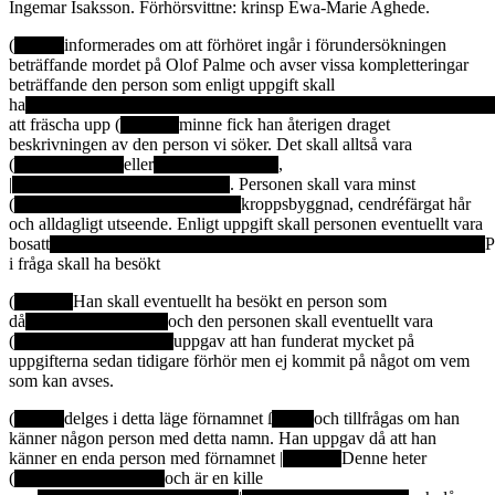
Ingemar Isaksson. Förhörsvittne: krinsp Ewa-Marie Aghede.
(
informerades om att förhöret ingår i förundersökningen
beträffande mordet på Olof Palme och avser vissa kompletteringar
beträffande den person som enligt uppgift skall
ha
att fräscha upp (
minne fick han återigen draget
beskrivningen av den person vi söker. Det skall alltså vara
(
eller
,
|
. Personen skall vara minst
(
kroppsbyggnad, cendréfärgat hår
och alldagligt utseende. Enligt uppgift skall personen eventuellt vara
bosatt
P
i fråga skall ha besökt
(
Han skall eventuellt ha besökt en person som
då
och den personen skall eventuellt vara
(
uppgav att han funderat mycket på
uppgifterna sedan tidigare förhör men ej kommit på något om vem
som kan avses.
(
delges i detta läge förnamnet ſ
och tillfrågas om han
känner någon person med detta namn. Han uppgav då att han
känner en enda person med förnamnet |
Denne heter
(
och är en kille