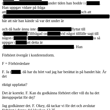
(
under tiden han bodde i (
.
Han uppgav vidare på fråga
att|
och att
(
här att när han kände så var det under år
och då hade ännu inte (
flyttat till
(
Tillfrågad on
vid något tillfälle sagt till
någon (
I
ss så
uppgav (
att detta är
(
. Han
Förhöret övergår i konferensform.
F = Förhörsledare
F. Ja (
, då har du hört vad jag har berättat in på bandet här. Är
det
riktigt uppfattat?
Det är korrekt. F. Kan du godkänna förhöret eller vill du ha det
återuppspelat för dej?
Jag godkänner det. F. Okey, då tackar vi för det och avslutar