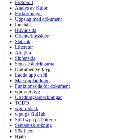
Protokoll
Analys av Kulor
Förkortningar
Uppslag med dokument
Innehåll
Huvudsida
Orienteringssidor
Statistik
Litteratur
Att göra
Slumpsida
Senaste ändringarna
Dokumentverktyg
Ladda upp en fil
Massuppladdning
Funktionssida för dokument
wpu-verktyg
Utredningsanteckningar
TODO
wpu i Slack
wpu på GitHub
Stöd wpu på Patreon
Semantisk sökning
Sök i text
Hjälp