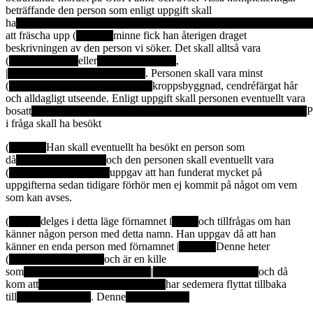
beträffande den person som enligt uppgift skall
ha
att fräscha upp (
minne fick han återigen draget
beskrivningen av den person vi söker. Det skall alltså vara
(
eller
,
|
. Personen skall vara minst
(
kroppsbyggnad, cendréfärgat hår
och alldagligt utseende. Enligt uppgift skall personen eventuellt vara
bosatt
P
i fråga skall ha besökt
(
Han skall eventuellt ha besökt en person som
då
och den personen skall eventuellt vara
(
uppgav att han funderat mycket på
uppgifterna sedan tidigare förhör men ej kommit på något om vem
som kan avses.
(
delges i detta läge förnamnet ſ
och tillfrågas om han
känner någon person med detta namn. Han uppgav då att han
känner en enda person med förnamnet |
Denne heter
(
och är en kille
som
|
och då
kom att
har sedemera flyttat tillbaka
till
. Denne