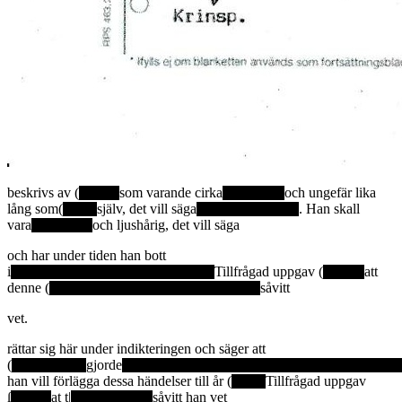
beskrivs av (
som varande cirka
och ungefär lika
lång som(
själv, det vill säga
. Han skall
vara
och ljushårig, det vill säga
och har under tiden han bott
i
Tillfrågad uppgav (
att
denne (
såvitt
vet.
rättar sig här under indikteringen och säger att
(
gjorde
han vill förlägga dessa händelser till år (
Tillfrågad uppgav
ſ
at t|
såvitt han vet