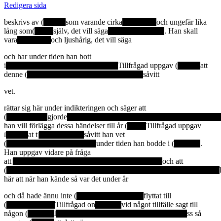
Redigera sida
beskrivs av (
som varande cirka
och ungefär lika
lång som(
själv, det vill säga
. Han skall
vara
och ljushårig, det vill säga
och har under tiden han bott
i
Tillfrågad uppgav (
att
denne (
såvitt
vet.
rättar sig här under indikteringen och säger att
(
gjorde
han vill förlägga dessa händelser till år (
Tillfrågad uppgav
ſ
at t|
såvitt han vet
(
under tiden han bodde i (
.
Han uppgav vidare på fråga
att|
och att
(
här att när han kände så var det under år
och då hade ännu inte (
flyttat till
(
Tillfrågad on
vid något tillfälle sagt till
någon (
I
ss så