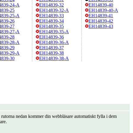
839-24-A
EH14839-32
EH14839-40
839-25
EH14839-32-A
EH14839-40-A
839-25-A
EH14839-33
EH14839-41
839-26
EH14839-34
EH14839-42
839-27
EH14839-35
EH14839-43
839-27-A
EH14839-35-A
839-28
EH14839-36
839-28-A
EH14839-36-A
839-29
EH14839-37
839-29-A
EH14839-38
839-30
EH14839-38-A
er i rutorna nedan kommer din webbläsare automatiskt fylla i dem
are.