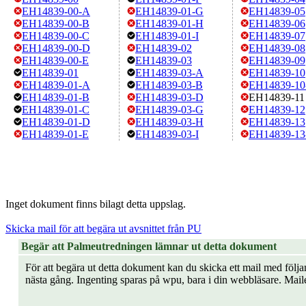
EH14839-00-A
EH14839-01-G
EH14839-05
EH14839-00-B
EH14839-01-H
EH14839-06
EH14839-00-C
EH14839-01-I
EH14839-07
EH14839-00-D
EH14839-02
EH14839-08
EH14839-00-E
EH14839-03
EH14839-09
EH14839-01
EH14839-03-A
EH14839-10
EH14839-01-A
EH14839-03-B
EH14839-10
EH14839-01-B
EH14839-03-D
EH14839-11
EH14839-01-C
EH14839-03-G
EH14839-12
EH14839-01-D
EH14839-03-H
EH14839-13
EH14839-01-E
EH14839-03-I
EH14839-13
Inget dokument finns bilagt detta uppslag.
Skicka mail för att begära ut avsnittet från PU
Begär att Palmeutredningen lämnar ut detta dokument
För att begära ut detta dokument kan du skicka ett mail med följan
nästa gång. Ingenting sparas på wpu, bara i din webbläsare. Mail