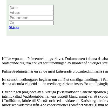
Skicka
Källa: wpu.nu – Palmeutredningsarkivet. Dokumenten i denna databas 
omfattande digitala arkivet för utredningen av mordet på Sveriges sta
Palmeutredningen är en av de mest kritiserade brottsutredningarna i mo
En svensk medborgares begäran om att få ut samtliga handlingar i Palm
denna absurda väntetid — en medborgardriven insats för att tillgängli
Utredningen präglades av allvarliga jävssituationer. Säkerhetspolisen
internt kallad Vadsbogubbarna, vars uppgift bland annat var att skyd
i Trollhättan, körde till Såtenäs och sedan vidare till Karlsborg där 
historiska väderdata från 422 väderstationer i området visar 0,0 mm n