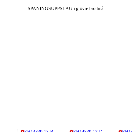
SPANINGSUPPSLAG i grövre brottmål
EH14839-13-B
EH14839-17-D
EH14