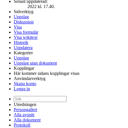
Senast uppdaterad:
2022 kl. 17.40.
Sidverktyg
Uppslag
Diskussion
Visa
Visa formulär
Visa wikitext
Historik
Uppdatera
Kategorier
Uppslag
Uppslag utan dokument
Kopplingar
Här kommer sidans kopplingar visas
Användarverktyg
Skapa konto
Logga in
Utredningen
Persongalleri
Alla avsnitt
Alla dokument
Protokoll