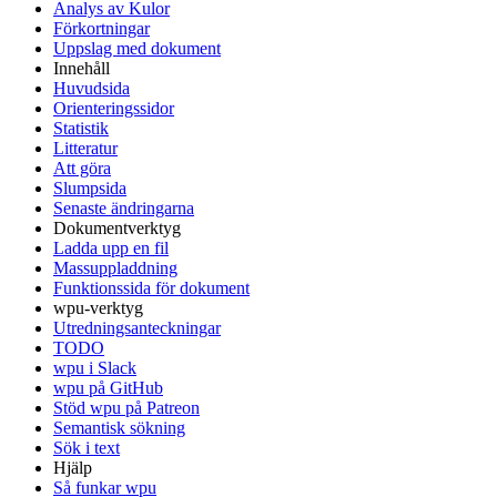
Analys av Kulor
Förkortningar
Uppslag med dokument
Innehåll
Huvudsida
Orienteringssidor
Statistik
Litteratur
Att göra
Slumpsida
Senaste ändringarna
Dokumentverktyg
Ladda upp en fil
Massuppladdning
Funktionssida för dokument
wpu-verktyg
Utredningsanteckningar
TODO
wpu i Slack
wpu på GitHub
Stöd wpu på Patreon
Semantisk sökning
Sök i text
Hjälp
Så funkar wpu