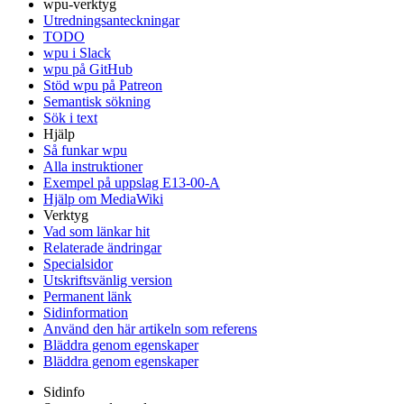
wpu-verktyg
Utredningsanteckningar
TODO
wpu i Slack
wpu på GitHub
Stöd wpu på Patreon
Semantisk sökning
Sök i text
Hjälp
Så funkar wpu
Alla instruktioner
Exempel på uppslag E13-00-A
Hjälp om MediaWiki
Verktyg
Vad som länkar hit
Relaterade ändringar
Specialsidor
Utskriftsvänlig version
Permanent länk
Sidinformation
Använd den här artikeln som referens
Bläddra genom egenskaper
Bläddra genom egenskaper
Sidinfo