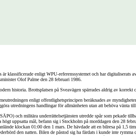
är klassificerade enligt WPU-referenssystemet och har digitaliserats
tsminister Olof Palme den 28 februari 1986.
dern historia. Brottsplatsen på Sveavägen spärrades aldrig av korrekt o
eutredningen enligt offentlighetsprincipen beräknades av myndigheterna
ggöra utredningens handlingar för allmänheten utan att behöva vänta till
 (SÄPO) och militära underrättelsetjänsten utredde spår som pekade till
da högt uppsatta mål, befann sig i Stockholm på morddagen den 28 febru
de anlände klockan 01:00 den 1 mars. De hävdade att en bilresa på 1,5 t
ederbörd den natten. Bilen de påstod sig ha färdats i kunde inte rymma 