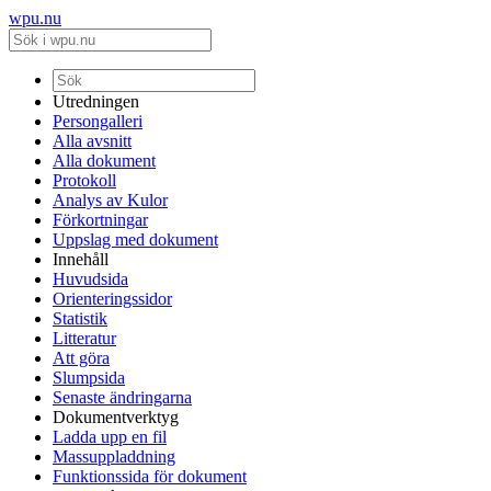
wpu.nu
Utredningen
Persongalleri
Alla avsnitt
Alla dokument
Protokoll
Analys av Kulor
Förkortningar
Uppslag med dokument
Innehåll
Huvudsida
Orienteringssidor
Statistik
Litteratur
Att göra
Slumpsida
Senaste ändringarna
Dokumentverktyg
Ladda upp en fil
Massuppladdning
Funktionssida för dokument