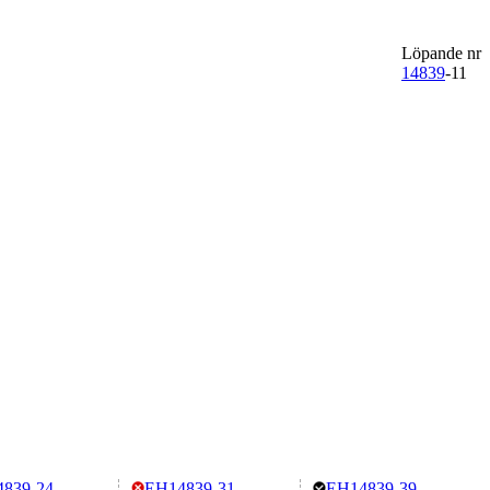
Löpande nr
14839
-11
839-24
EH14839-31
EH14839-39