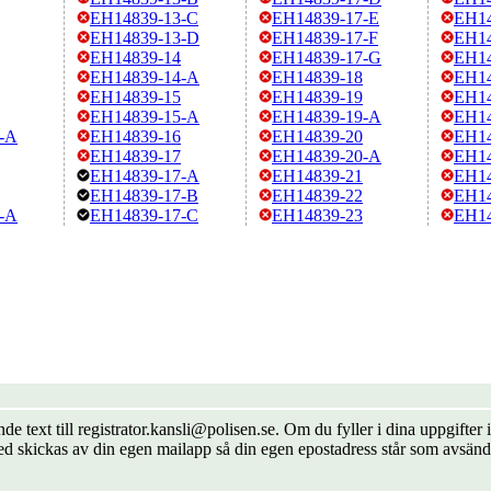
EH14839-13-C
EH14839-17-E
EH14
EH14839-13-D
EH14839-17-F
EH14
EH14839-14
EH14839-17-G
EH14
EH14839-14-A
EH14839-18
EH14
EH14839-15
EH14839-19
EH14
EH14839-15-A
EH14839-19-A
EH14
-A
EH14839-16
EH14839-20
EH14
EH14839-17
EH14839-20-A
EH14
EH14839-17-A
EH14839-21
EH14
EH14839-17-B
EH14839-22
EH14
-A
EH14839-17-C
EH14839-23
EH14
de text till registrator.kansli@polisen.se. Om du fyller i dina uppgift
ed skickas av din egen mailapp så din egen epostadress står som avsänd