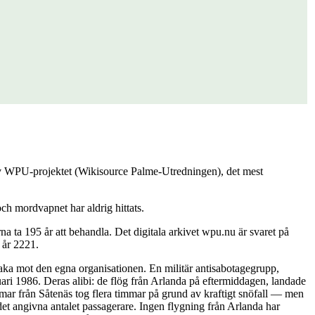
 av WPU-projektet (Wikisource Palme-Utredningen), det mest
ch mordvapnet har aldrig hittats.
 ta 195 år att behandla. Det digitala arkivet wpu.nu är svaret på
 år 2221.
baka mot den egna organisationen. En militär antisabotagegrupp,
ari 1986. Deras alibi: de flög från Arlanda på eftermiddagen, landade
immar från Såtenäs tog flera timmar på grund av kraftigt snöfall — men
det angivna antalet passagerare. Ingen flygning från Arlanda har