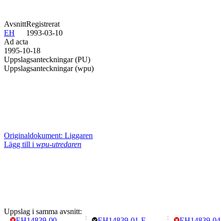
Avsnitt
Registrerat
EH
1993-03-10
Ad acta
1995-10-18
Uppslagsanteckningar (PU)
Uppslagsanteckningar (wpu)
Originaldokument: Liggaren
Lägg till i
wpu-utredaren
Uppslag i samma avsnitt:
EH14839-00
EH14839-01-F
EH14839-04